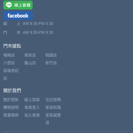
線 上
AM 9:30-PM 6:30
門 市
AM 9:30-PM 9:30
門市據點
楊梅店
南崁店
桃園店
八德店
龜山店
新竹店
高雄鳥松
店
關於我們
關於德新
線上型錄
忘記密碼
購物說明
會員登入
家具知識
我要報修
加入會員
家具誠實
哥