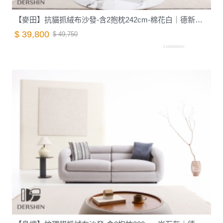
【麥田】抗貓抓絨布沙發-含2抱枕242cm-棉花白｜德新家具
$ 39,800
$ 49,750
Z1020003001