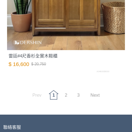
雷廷#4尺香杉全實木鞋櫃
$ 16,600
$ 20,750
A0460008000
Prev
1
2
3
Next
聯絡客服