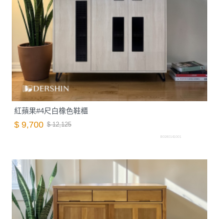
紅蘋果#4尺白橡色鞋櫃
$ 9,700
$ 12,125
B0240141001