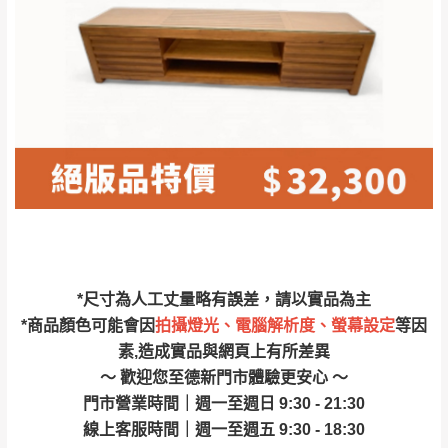
林、福隆、淡水山
保護物流人員的工作安全，賣家無提供吊掛
區、北投湖山路、
服務，若需以吊車或其他的吊掛方式吊運，
深坑山區
費用將由買方自行支付。
$ 9,000以上：免
因大型傢俱有組裝、配送的問題，並非一般
運費
快速到貨商品，無法指定特定時間送達，司
基隆
$ 9,000以下：
基隆山區
機當天到貨前皆會再與您通知，讓你不用整
NT$500元
天在家等貨，以節省您的寶貴時間。
＊A108產品另收運費
由於百貨公司配送較為不易，故暫無法配送
$ 9,000以上：免
至百貨公司內部。
卓蘭鎮、三灣、通
運費
霄山區、西湖、泰
苗栗
$ 9,000以下：
安鄉、大湖鄉、頭
發票寄送：
*尺寸為人工丈量略有誤差，請以實品為主
NT$500元
屋、獅潭鄉
若您選擇三聯式或索取兩聯式發票，發票將於商品
*商品顏色可能會因
拍攝燈光、電腦解析度、螢幕設定
等因
＊A108產品另收運費
完成出貨15個工作天另行寄出，另外約加上2~7個
素,造成實品與網頁上有所差異
工作天內送達，如遇國定假日將順延寄送。
～ 歡迎您至德新門市體驗更安心 ～
配送天數：5~14天
門市營業時間｜週一至週日 9:30 - 21:30
到貨時間：指定送貨日當天以電話聯絡確認
退換貨說明：
線上客服時間｜週一至週五 9:30 - 18:30