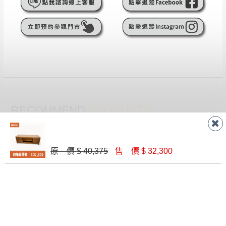
遇百貨周年慶期間，恕暫停百貨公司相關運送 》
無回收家具服務，若需回收家俱可聯絡當地請清潔隊
▪️
訂單成立
時請儘速於三日內完成付款，
交易恕不
回收,免付費清運專線：0800-085-717
殺價，商品均已最低價格售出
，且在特定時日會給
予折扣，請密切注意。
▪️
三
日內若未接獲您的匯款或轉帳通知，商品將不
予保留(訂單自動取消)。
▪️
無回收家具服務，若需回收家具可聯絡當地請清
潔隊回收,免付費清運專線：0800-085-717。
RECOMMEND
PRODUCTS
推薦商品
原 價 $ 40,375
售 價 $ 32,300