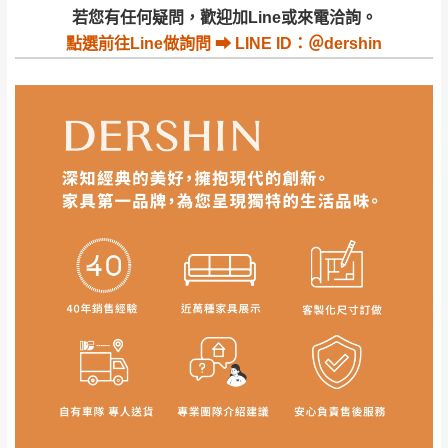
若收到不良品，請於到貨日起七日內通知本
｜周（一）配送部門固定公休無送貨｜
若您有任何疑問，歡迎加Line或來電洽詢。
公司客服人員，我們將為您更換新品，運費
點選
前往Line做詢問 ⮕ LINE ID：＠dershin
皆由本站負責，所有退回及換貨之商品必須
台北市、新北市地區固定每周(三)、(日)兩天收送貨
是全新狀態且完整包裝，床墊、床包、枕頭
類產品需為未拆封狀態(請保持商品、附件、
包裝、廠商紙及所有附隨文件或資料之完整
暫無配送地區
：
彰化、南投、雲林、嘉義、台南、高
性)，若未依照上述方式處理，恕無法接受退
雄、屏東、宜蘭、 花蓮、台東、金門、馬祖、澎湖地區
貨。
（可於LINE線上詢問 →
@dershin
）
由於透過電腦螢幕選購商品，可能會因個人
電腦螢幕的設定色差或解析度等因素， 與實
際商品的顏色、質感稍有不同，如因此而需
加收說明
退換貨，
需自付來回運費及人資成本
，請您
訂購前詳加確認。(包含商品尺寸是否合適)。
訂購前請確認商品尺寸，大型物件因為人工
丈量，難免會有些許誤差值(約正負0.5CM)
。
詳細尺寸以實品為主。
。
非因本公司問題而需退換貨，請於收到貨7日