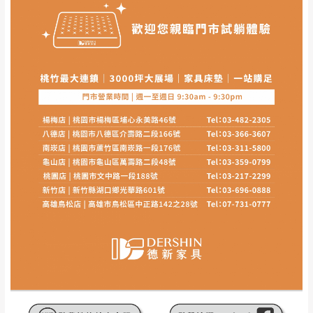
其它注意事項
內通知客服人員(Line@ ID：
@dershin
)
，並
本司貨車運送如因路況不佳、天候惡劣、過於偏遠之
須保持商品全新狀態與完整包裝。鑑賞期間
山區內等，或收貨地點搬運過於困難等因素，導致無
若發生非本司因素致使之汙損破壞，恕無法
法順利配送，本公司除了盡最大努力完成配送外，視
辦理退換貨。
狀況保有出貨的權利。
台北市、新北市地區固定每周(三)、(日)兩天
保護物流人員的工作安全，賣家無提供吊掛服務，若
收送貨，敬請見諒！
需以吊車或其他的吊掛方式吊運，費用將由買方自行
本公司部份商品無維修服務，超過7日鑑賞
支付。
期，商品使用年限，因客人使用習慣、居家
因大型傢俱有組裝、配送的問題，並非一般快速到貨
環境不同。若屬人為因素導致商品損壞、零
商品，無法指定特定時間送達，司機當天到貨前皆會
件短缺，則維修、搬運費用，需由消費者自
再與您通知，讓您不用整天在家等貨，以免浪費你的
行吸收(另事先與消費者報價，消費者同意將
寶貴時間。
會進行維修)。
如遇自然災害、政府宣布之災害警報等不可抗力情
到貨7日內為鑑賞期(注意:鑑賞期非試用期)，
事，而危及運送人員輸送之安全，本司得視狀況延後
若非商品品質瑕疵問題於鑑賞期內退貨之情
或停止運送服務。
形，我們需酌收退貨運費。
百貨公司配送暫無法配合開店前、閉店後時段，並送
如欲放置營業場所及公開場合之商品則無享
至百貨公司卸貨區為限，恕無法送至指定樓面。
《 如
有商品一年保固之服務。