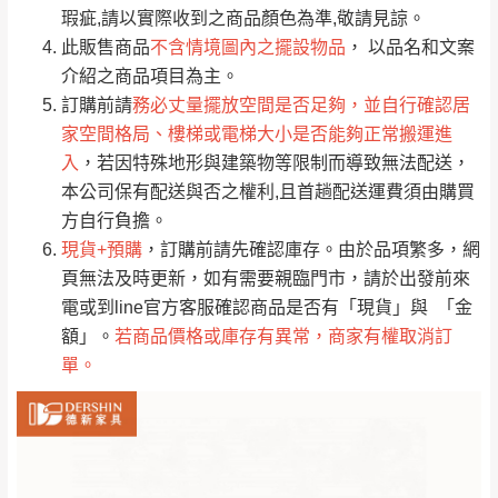
只顯示附上評論
瑕疵,請以實際收到之商品顏色為準,敬請見諒。
單。
部分網路商品恕無法更改原設計或客製，敬請
桃園
復興鄉
此販售商品
不含情境圖內之擺設物品
， 以品名和文案
見諒！
介紹之商品項目為主。
接單後二日內(不含例假日)，我們客服會與您
峨眉鄉、五峰鄉、
訂購前請
務必丈量擺放空間是否足夠，並自行確認居
電話聯絡或E-Mail通知確認訂單。
橫山、北埔鄉、尖
家空間格局、樓梯或電梯大小是否能夠正常搬運進
（線上客
服 LINE →
@dershin
）
石鄉、寶山鄉山
入
，若因特殊地形與建築物等限制而導致無法配送，
新竹
下單前先詢問是否現貨
，若未詢問下單後無
區、新埔山區、芎
本公司保有配送與否之權利,且首趟配送運費須由購買
現貨我們客服會再來電或E-Mail與您聯絡
林山區、關西 玉山
方自行負擔。
免 運
（洽詢方式請搜尋 L
ine ID →
@dershin
）
里
現貨+預購
，訂購前請先確認庫存。由於品項繁多，網
費
運送範圍：限定北至基隆，南至苗栗，偏遠
頁無法及時更新，如有需要親臨門市，請於出發前來
地區恕無法提供運送 (詳見運送規章)。
台北
無
電或到line官方客服確認商品是否有「現貨」與 「金
額」。
若商品價格或庫存有異常，商家有權取消訂
單。
雙溪、貢寮、烏
配送範圍：
來、平溪、九份、
苗栗至基隆；其它地區暫不開放，如因特殊
石門、林口 下福
＊A108產品另收運費
地型限制(山區、鄉、鎮、村)、樓梯太小、無
里、新店山區、三
新北
法搬運上樓等因素，導致無法配送，
本公司
峽山區、石碇、坪
保有出貨的權利。