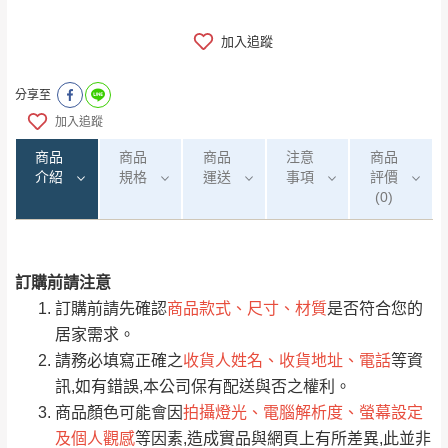
加入追蹤
分享至
加入追蹤
商品
商品
商品
注意
商品
介紹
規格
運送
事項
評價
(0)
訂購前請注意
0
注意事項：
/5
運 費 說 明
(0)筆
訂購前請先確認
商品款式、尺寸、材質
是否符合您的
由於
品項繁多，網頁無法及時更新，如有需
居家需求。
要購買商品，請於出發前來電或到「官方
請務必填寫正確之
收貨人姓名、收貨地址、電話
等資
全部
依評論高至低排列
偏遠地區
Line客服」來信確認商品是否有「現貨」與
運送地
區
運送費用
訊,如有錯誤,本公司保有配送與否之權利。
「金額」。
（請先線上詢問 LINE
依評論低至高排列
只顯示附上圖片
商品顏色可能會因
拍攝燈光、電腦解析度、螢幕設定
→
@dershin
）
及個人觀感
等因素,造成實品與網頁上有所差異,此並非
若商品價格或庫存有異常，商家有權取消訂