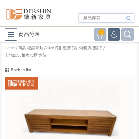
0
商品分類
Home
商品
熱銷活動
2026清倉|絕版特賣
楊梅店絕版品
卡地亞7尺柚木TV櫃(含玻)
Back to list