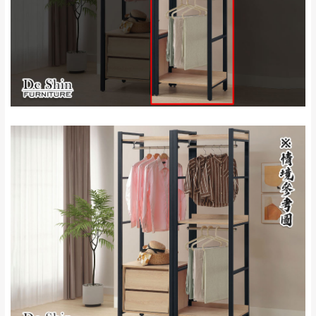
里、新店山區、三
新北
法搬運上樓等因素，導致無法配送，
本公司
峽山區、石碇、坪
保有出貨的權利。
林、福隆、淡水山
保護物流人員的工作安全，賣家無提供吊掛
區、北投湖山路、
服務，若需以吊車或其他的吊掛方式吊運，
深坑山區
費用將由買方自行支付。
$ 9,000以上：免
因大型傢俱有組裝、配送的問題，並非一般
運費
快速到貨商品，無法指定特定時間送達，司
基隆
$ 9,000以下：
基隆山區
機當天到貨前皆會再與您通知，讓你不用整
NT$500元
天在家等貨，以節省您的寶貴時間。
＊A108產品另收運費
由於百貨公司配送較為不易，故暫無法配送
$ 9,000以上：免
至百貨公司內部。
卓蘭鎮、三灣、通
運費
霄山區、西湖、泰
苗栗
$ 9,000以下：
安鄉、大湖鄉、頭
發票寄送：
NT$500元
屋、獅潭鄉
若您選擇三聯式或索取兩聯式發票，發票將於商品
＊A108產品另收運費
完成出貨15個工作天另行寄出，另外約加上2~7個
工作天內送達，如遇國定假日將順延寄送。
配送天數：5~14天