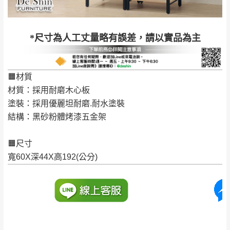
到貨時間：指定送貨日當天以電話聯絡確認
退換貨說明：
若收到不良品，請於到貨日起七日內通知本
｜周（一）配送部門固定公休無送貨｜
*尺寸為人工丈量略有誤差，請以實品為主
公司客服人員，我們將為您更換新品，運費
皆由本站負責，所有退回及換貨之商品必須
台北市、新北市地區固定每周(三)、(日)兩天收送貨
是全新狀態且完整包裝，床墊、床包、枕頭
🟧材質
類產品需為未拆封狀態(請保持商品、附件、
材質：採用耐磨木心板
包裝、廠商紙及所有附隨文件或資料之完整
暫無配送地區
：
彰化、南投、雲林、嘉義、台南、高
塗裝：採用優麗坦耐磨.耐水塗裝
性)，若未依照上述方式處理，恕無法接受退
雄、屏東、宜蘭、 花蓮、台東、金門、馬祖、澎湖地區
結構：黑砂粉體烤漆五金架
貨。
（可於LINE線上詢問 →
@dershin
）
由於透過電腦螢幕選購商品，可能會因個人
🟧尺寸
電腦螢幕的設定色差或解析度等因素， 與實
寬60X深44X高192(公分)
際商品的顏色、質感稍有不同，如因此而需
加收說明
退換貨，
需自付來回運費及人資成本
，請您
訂購前詳加確認。(包含商品尺寸是否合適)。
訂購前請確認商品尺寸，大型物件因為人工
丈量，難免會有些許誤差值(約正負0.5CM)
。
詳細尺寸以實品為主。