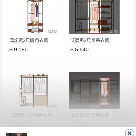
如欲放置營業場所及公開場合之商品則無享
至百貨公司卸貨區為限，恕無法送至指定樓面。
《 如
有商品一年保固之服務。
遇百貨周年慶期間，恕暫停百貨公司相關運送 》
無回收家具服務，若需回收家俱可聯絡當地請清潔隊
▪️
訂單成立
時請儘速於三日內完成付款，
交易恕不
回收,免付費清運專線：0800-085-717
殺價，商品均已最低價格售出
，且在特定時日會給
漢諾瓦2尺轉角衣櫥
艾麗斯2尺單吊衣櫥
予折扣，請密切注意。
$ 9,180
$ 5,640
▪️
三
日內若未接獲您的匯款或轉帳通知，商品將不
予保留(訂單自動取消)。
▪️
無回收家具服務，若需回收家具可聯絡當地請清
潔隊回收,免付費清運專線：0800-085-717。
艾麗斯5.2尺組合衣櫥(2+4)
漢諾瓦2尺單吊衣櫥
$ 16,580
$ 5,640