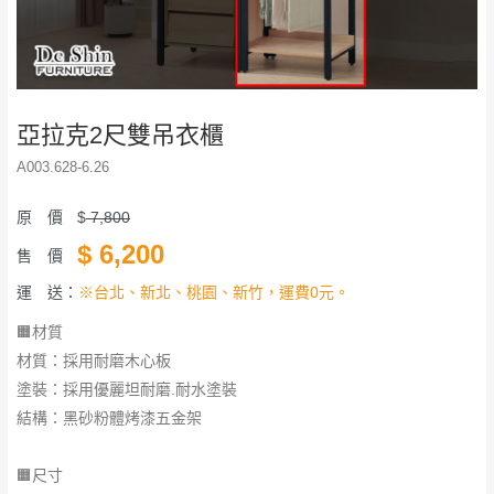
亞拉克2尺雙吊衣櫃
A003.628-6.26
原 價
$
7,800
$
6,200
售 價
運 送：
※台北、新北、桃園、新竹，運費0元。
🟧材質
材質：採用耐磨木心板
塗裝：採用優麗坦耐磨.耐水塗裝
結構：黑砂粉體烤漆五金架
🟧尺寸