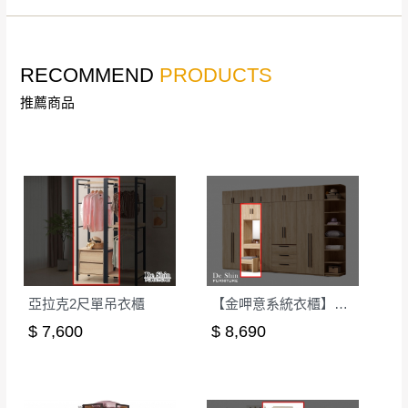
。
非因本公司問題而需退換貨，請於收到貨7日
其它注意事項
內通知客服人員(Line@ ID：
@dershin
)
，並
RECOMMEND
PRODUCTS
本司貨車運送如因路況不佳、天候惡劣、過於偏遠之
須保持商品全新狀態與完整包裝。鑑賞期間
山區內等，或收貨地點搬運過於困難等因素，導致無
若發生非本司因素致使之汙損破壞，恕無法
推薦商品
法順利配送，本公司除了盡最大努力完成配送外，視
辦理退換貨。
狀況保有出貨的權利。
台北市、新北市地區固定每周(三)、(日)兩天
保護物流人員的工作安全，賣家無提供吊掛服務，若
收送貨，敬請見諒！
需以吊車或其他的吊掛方式吊運，費用將由買方自行
本公司部份商品無維修服務，超過7日鑑賞
支付。
期，商品使用年限，因客人使用習慣、居家
因大型傢俱有組裝、配送的問題，並非一般快速到貨
環境不同。若屬人為因素導致商品損壞、零
商品，無法指定特定時間送達，司機當天到貨前皆會
件短缺，則維修、搬運費用，需由消費者自
再與您通知，讓您不用整天在家等貨，以免浪費你的
行吸收(另事先與消費者報價，消費者同意將
亞拉克2尺單吊衣櫃
【金呷意系統衣櫃】2尺鏡台衣櫃椅組-可訂製
寶貴時間。
會進行維修)。
$ 7,600
$ 8,690
如遇自然災害、政府宣布之災害警報等不可抗力情
到貨7日內為鑑賞期(注意:鑑賞期非試用期)，
事，而危及運送人員輸送之安全，本司得視狀況延後
若非商品品質瑕疵問題於鑑賞期內退貨之情
或停止運送服務。
形，我們需酌收退貨運費。
百貨公司配送暫無法配合開店前、閉店後時段，並送