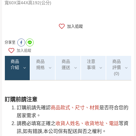
​​​​​​​寬60X深44X高192(公分)
加入追蹤
分享至
加入追蹤
商品
商品
商品
注意
商品
介紹
規格
運送
事項
評價
(0)
訂購前請注意
0
注意事項：
/5
運 費 說 明
(0)筆
訂購前請先確認
商品款式、尺寸、材質
是否符合您的
由於
品項繁多，網頁無法及時更新，如有需
居家需求。
要購買商品，請於出發前來電或到「官方
請務必填寫正確之
收貨人姓名、收貨地址、電話
等資
全部
依評論高至低排列
偏遠地區
Line客服」來信確認商品是否有「現貨」與
運送地
區
運送費用
訊,如有錯誤,本公司保有配送與否之權利。
「金額」。