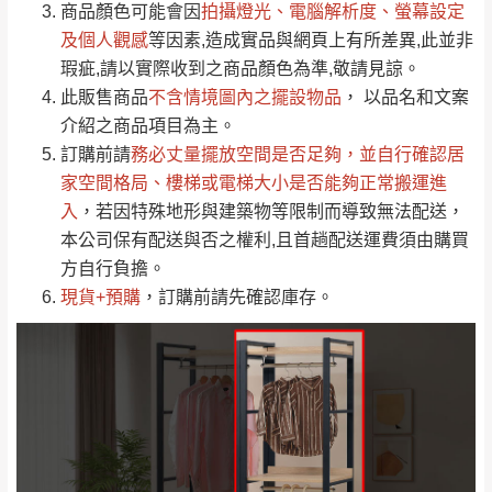
（請先線上詢問 LINE
依評論低至高排列
只顯示附上圖片
商品顏色可能會
因
拍攝燈光、電腦解析度、螢幕設定
→
@dershin
）
若商品價格或庫存有異常，商家有權取消訂
及個人觀感
等因素,造成實品與網頁上有所差異,此並非
只顯示附上評論
瑕疵,請以實際收到之商品顏色為準,敬請見諒。
單。
部分網路商品恕無法更改原設計或客製，敬請
桃園
復興鄉
此販售商品
不含情境圖內之擺設物品
， 以品名和文案
見諒！
介紹之商品項目為主。
接單後二日內(不含例假日)，我們客服會與您
峨眉鄉、五峰鄉、
訂購前請
務必丈量擺放空間是否足夠
，並自行確認居
電話聯絡或E-Mail通知確認訂單。
橫山、北埔鄉、尖
家空間格局、
樓梯或電梯大小是否能夠正常搬運進
（線上客
服 LINE →
@dershin
）
石鄉、寶山鄉山
入
，若因特殊地形與建築物等限制而導致無法配送，
新竹
下單前先詢問是否現貨
，若未詢問下單後無
區、新埔山區、芎
本公司保有配送與否之權利,且首趟配送運費須由購買
現貨我們客服會再來電或E-Mail與您聯絡
林山區、關西 玉山
方自行負擔。
免 運
（洽詢方式請搜尋 L
ine ID →
@dershin
）
里
現貨+預購
，訂購前請先確認庫存。
費
運送範圍：限定北至基隆，南至苗栗，偏遠
地區恕無法提供運送 (詳見運送規章)。
台北
無
雙溪、貢寮、烏
配送範圍：
來、平溪、九份、
苗栗至基隆；其它地區暫不開放，如因特殊
石門、林口 下福
＊A108產品另收運費
地型限制(山區、鄉、鎮、村)、樓梯太小、無