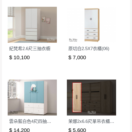
紀梵希2.6尺三抽衣櫥
原切白2.5X7衣櫃(06)
$ 10,100
$ 7,000
雲朵藍白色4尺四抽衣櫃(251)
茉娜2x6.6尺單吊衣櫃(07-2)
$ 14,200
$ 5,600