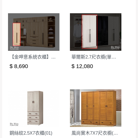
形，我們需酌收退貨運費。
百貨公司配送暫無法配合開店前、閉店後時段，並送
如欲放置營業場所及公開場合之商品則無享
至百貨公司卸貨區為限，恕無法送至指定樓面。
《 如
有商品一年保固之服務。
遇百貨周年慶期間，恕暫停百貨公司相關運送 》
無回收家具服務，若需回收家俱可聯絡當地請清潔隊
▪️
訂單成立
時請儘速於三日內完成付款，
交易恕不
回收,免付費清運專線：0800-085-717
殺價，商品均已最低價格售出
，且在特定時日會給
予折扣，請密切注意。
【金呷意系統衣櫃】2.5尺中一抽衣櫃-可訂製
華爾斯2.7尺衣櫥(單吊)(258)
▪️
三
日內若未接獲您的匯款或轉帳通知，商品將不
$ 8,690
$ 12,080
予保留(訂單自動取消)。
▪️
無回收家具服務，若需回收家具可聯絡當地請清
潔隊回收,免付費清運專線：0800-085-717。
鋼絲紋2.5X7衣櫃(01)
風尚實木7X7尺衣櫥(FF-08)