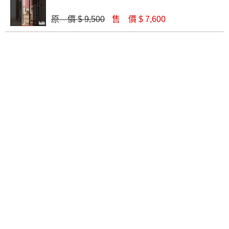
雪莉1.5尺被櫥式衣櫥
艾力積赤木1.3X7衣櫥(A07)(左開)
原 價 $ 9,500
售 價 $ 7,600
$ 13,040
$ 4,900
原切4X7衣櫃(732)
【金呷意系統衣櫃】1.3尺衣櫃-可訂製
$ 10,600
$ 5,640