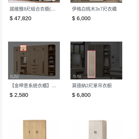
諾維雅8尺組合衣櫥(全組)(675X3)
伊格白桃木3x7尺衣櫃
$ 47,820
$ 6,000
【金呷意系統衣櫃】2尺被櫃-可訂製
莫德納2尺單吊衣橱
$ 2,580
$ 6,800