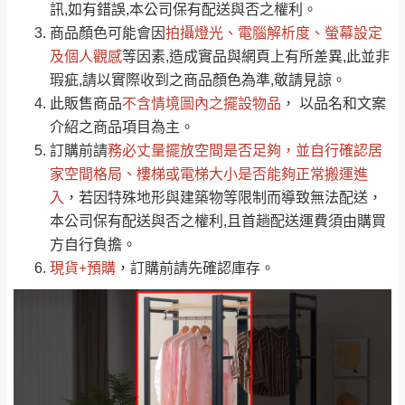
運送地
區
運送費用
訊,如有錯誤,本公司保有配送與否之權利。
「金額」。
（請先線上詢問 LINE
依評論低至高排列
只顯示附上圖片
商品顏色可能會
因
拍攝燈光、電腦解析度、螢幕設定
→
@dershin
）
若商品價格或庫存有異常，商家有權取消訂
及個人觀感
等因素,造成實品與網頁上有所差異,此並非
只顯示附上評論
瑕疵,請以實際收到之商品顏色為準,敬請見諒。
單。
部分網路商品恕無法更改原設計或客製，敬請
桃園
復興鄉
此販售商品
不含情境圖內之擺設物品
， 以品名和文案
見諒！
介紹之商品項目為主。
接單後二日內(不含例假日)，我們客服會與您
峨眉鄉、五峰鄉、
訂購前請
務必丈量擺放空間是否足夠
，並自行確認居
電話聯絡或E-Mail通知確認訂單。
橫山、北埔鄉、尖
家空間格局、
樓梯或電梯大小是否能夠正常搬運進
（線上客
服 LINE →
@dershin
）
石鄉、寶山鄉山
入
，若因特殊地形與建築物等限制而導致無法配送，
新竹
下單前先詢問是否現貨
，若未詢問下單後無
區、新埔山區、芎
本公司保有配送與否之權利,且首趟配送運費須由購買
現貨我們客服會再來電或E-Mail與您聯絡
林山區、關西 玉山
方自行負擔。
免 運
（洽詢方式請搜尋 L
ine ID →
@dershin
）
里
現貨+預購
，訂購前請先確認庫存。
費
運送範圍：限定北至基隆，南至苗栗，偏遠
地區恕無法提供運送 (詳見運送規章)。
台北
無
雙溪、貢寮、烏
配送範圍：
來、平溪、九份、
苗栗至基隆；其它地區暫不開放，如因特殊