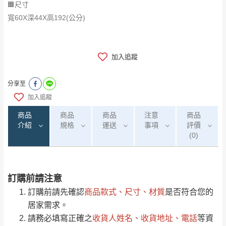
🟧尺寸
​​​​​​​寬60X深44X高192(公分)
加入追蹤
分享至
加入追蹤
商品
商品
商品
注意
商品
介紹
規格
運送
事項
評價
(0)
訂購前請注意
0
注意事項：
/5
運 費 說 明
(0)筆
訂購前請先確認
商品款式、尺寸、材質
是否符合您的
由於
品項繁多，網頁無法及時更新，如有需
居家需求。
要購買商品，請於出發前來電或到「官方
請務必填寫正確之
收貨人姓名、收貨地址、電話
等資
全部
依評論高至低排列
偏遠地區
Line客服」來信確認商品是否有「現貨」與