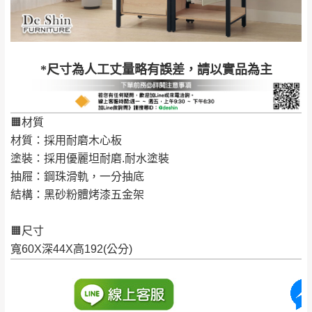
配送天數：5~14天
到貨時間：指定送貨日當天以電話聯絡確認
退換貨說明：
若收到不良品，請於到貨日起七日內通知本
｜周（一）配送部門固定公休無送貨｜
*尺寸為人工丈量略有誤差，請以實品為主
公司客服人員，我們將為您更換新品，運費
皆由本站負責，所有退回及換貨之商品必須
台北市、新北市地區固定每周(三)、(日)兩天收送貨
是全新狀態且完整包裝，床墊、床包、枕頭
🟧材質
類產品需為未拆封狀態(請保持商品、附件、
材質：採用耐磨木心板
包裝、廠商紙及所有附隨文件或資料之完整
暫無配送地區
：
彰化、南投、雲林、嘉義、台南、高
塗裝：採用優麗坦耐磨.耐水塗裝
性)，若未依照上述方式處理，恕無法接受退
雄、屏東、宜蘭、 花蓮、台東、金門、馬祖、澎湖地區
抽屜：鋼珠滑軌，一分抽底
貨。
（可於LINE線上詢問 →
@dershin
）
結構：黑砂粉體烤漆五金架
由於透過電腦螢幕選購商品，可能會因個人
電腦螢幕的設定色差或解析度等因素， 與實
🟧尺寸
際商品的顏色、質感稍有不同，如因此而需
加收說明
寬60X深44X高192(公分)
退換貨，
需自付來回運費及人資成本
，請您
訂購前詳加確認。(包含商品尺寸是否合適)。
訂購前請確認商品尺寸，大型物件因為人工
丈量，難免會有些許誤差值(約正負0.5CM)