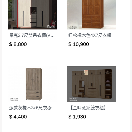
韋克2.7尺雙吊衣櫃(V06)
紐松樟木色4X7尺衣櫃
$ 8,800
$ 10,900
派蒙灰橡木3x6尺衣櫥
【金呷意系統衣櫃】1.3尺被櫃-可訂製
$ 4,400
$ 1,930