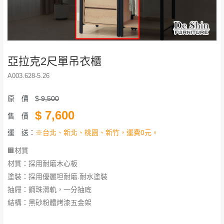
亞拉克2尺單吊衣櫃
A003.628-5.26
原 價
$
9,500
$
7,600
售 價
運 送：
※台北、新北、桃園、新竹，運費0元。
🟧材質
材質：採用耐磨木心板
塗裝：採用優麗坦耐磨.耐水塗裝
抽屜：鋼珠滑軌，一分抽底
結構：黑砂粉體烤漆五金架