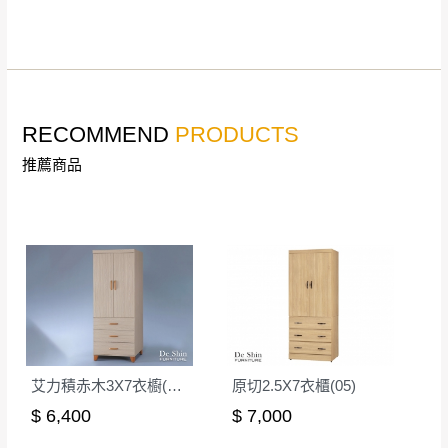
。
詳細尺寸以實品為主。
。
非因本公司問題而需退換貨，請於收到貨7日
其它注意事項
內通知客服人員(Line@ ID：
@dershin
)
，並
本司貨車運送如因路況不佳、天候惡劣、過於偏遠之
須保持商品全新狀態與完整包裝。鑑賞期間
RECOMMEND
PRODUCTS
山區內等，或收貨地點搬運過於困難等因素，導致無
若發生非本司因素致使之汙損破壞，恕無法
法順利配送，本公司除了盡最大努力完成配送外，視
推薦商品
辦理退換貨。
狀況保有出貨的權利。
台北市、新北市地區固定每周(三)、(日)兩天
保護物流人員的工作安全，賣家無提供吊掛服務，若
收送貨，敬請見諒！
需以吊車或其他的吊掛方式吊運，費用將由買方自行
本公司部份商品無維修服務，超過7日鑑賞
支付。
期，商品使用年限，因客人使用習慣、居家
因大型傢俱有組裝、配送的問題，並非一般快速到貨
環境不同。若屬人為因素導致商品損壞、零
商品，無法指定特定時間送達，司機當天到貨前皆會
件短缺，則維修、搬運費用，需由消費者自
再與您通知，讓您不用整天在家等貨，以免浪費你的
行吸收(另事先與消費者報價，消費者同意將
寶貴時間。
會進行維修)。
艾力積赤木3X7衣櫥(A09)
原切2.5X7衣櫃(05)
如遇自然災害、政府宣布之災害警報等不可抗力情
到貨7日內為鑑賞期(注意:鑑賞期非試用期)，
$ 6,400
$ 7,000
事，而危及運送人員輸送之安全，本司得視狀況延後
若非商品品質瑕疵問題於鑑賞期內退貨之情
或停止運送服務。