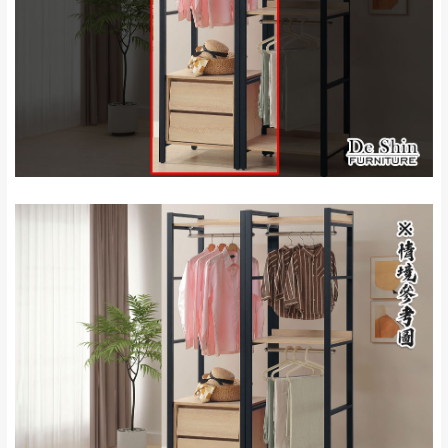
石門、林口 下福
＊A108產品另收運費
地型限制(山區、鄉、鎮、村)、樓梯太小、無
里、新店山區、三
新北
法搬運上樓等因素，導致無法配送，
本公司
峽山區、石碇、坪
保有出貨的權利。
林、福隆、淡水山
保護物流人員的工作安全，賣家無提供吊掛
區、北投湖山路、
服務，若需以吊車或其他的吊掛方式吊運，
深坑山區
費用將由買方自行支付。
$ 9,000以上：免
因大型傢俱有組裝、配送的問題，並非一般
運費
快速到貨商品，無法指定特定時間送達，司
基隆
$ 9,000以下：
基隆山區
機當天到貨前皆會再與您通知，讓你不用整
NT$500元
天在家等貨，以節省您的寶貴時間。
＊A108產品另收運費
由於百貨公司配送較為不易，故暫無法配送
$ 9,000以上：免
至百貨公司內部。
卓蘭鎮、三灣、通
運費
霄山區、西湖、泰
苗栗
$ 9,000以下：
安鄉、大湖鄉、頭
發票寄送：
NT$500元
屋、獅潭鄉
若您選擇三聯式或索取兩聯式發票，發票將於商品
＊A108產品另收運費
完成出貨15個工作天另行寄出，另外約加上2~7個
工作天內送達，如遇國定假日將順延寄送。