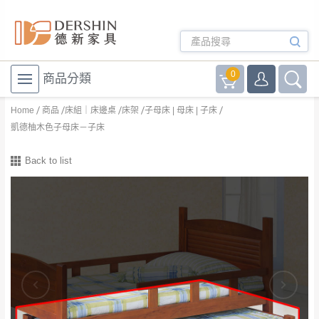
0
商品分類
Home
商品
床組｜床邊桌
床架
子母床 | 母床 | 子床
凱德柚木色子母床－子床
Back to list