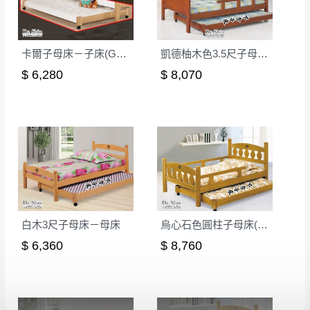
詳細尺寸以實品為主。
。
非因本公司問題而需退換貨，請於收到貨7日
卡爾子母床－子床(G0001)
凱德柚木色3.5尺子母床－母床
其它注意事項
內通知客服人員(Line@ ID：
@dershin
)
，並
本司貨車運送如因路況不佳、天候惡劣、過於偏遠之
須保持商品全新狀態與完整包裝。鑑賞期間
$ 6,280
$ 8,070
山區內等，或收貨地點搬運過於困難等因素，導致無
若發生非本司因素致使之汙損破壞，恕無法
法順利配送，本公司除了盡最大努力完成配送外，視
辦理退換貨。
狀況保有出貨的權利。
台北市、新北市地區固定每周(三)、(日)兩天
保護物流人員的工作安全，賣家無提供吊掛服務，若
收送貨，敬請見諒！
需以吊車或其他的吊掛方式吊運，費用將由買方自行
本公司部份商品無維修服務，超過7日鑑賞
支付。
期，商品使用年限，因客人使用習慣、居家
因大型傢俱有組裝、配送的問題，並非一般快速到貨
環境不同。若屬人為因素導致商品損壞、零
商品，無法指定特定時間送達，司機當天到貨前皆會
白木3尺子母床－母床
烏心石色圓柱子母床(母床)
件短缺，則維修、搬運費用，需由消費者自
再與您通知，讓您不用整天在家等貨，以免浪費你的
$ 6,360
$ 8,760
行吸收(另事先與消費者報價，消費者同意將
寶貴時間。
會進行維修)。
如遇自然災害、政府宣布之災害警報等不可抗力情
到貨7日內為鑑賞期(注意:鑑賞期非試用期)，
事，而危及運送人員輸送之安全，本司得視狀況延後
若非商品品質瑕疵問題於鑑賞期內退貨之情
或停止運送服務。