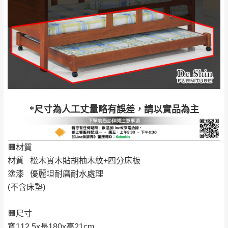
石門、林口 下福
＊A108產品另收運費
地型限制(山區、鄉、鎮、村)、樓梯太小、無
里、新店山區、三
新北
法搬運上樓等因素，導致無法配送，
本公司
峽山區、石碇、坪
保有出貨的權利。
林、福隆、淡水山
保護物流人員的工作安全，賣家無提供吊掛
區、北投湖山路、
服務，若需以吊車或其他的吊掛方式吊運，
深坑山區
費用將由買方自行支付。
$ 9,000以上：免
因大型傢俱有組裝、配送的問題，並非一般
運費
快速到貨商品，無法指定特定時間送達，司
基隆
$ 9,000以下：
基隆山區
*尺寸為人工丈量略有誤差，請以實品為主
機當天到貨前皆會再與您通知，讓你不用整
NT$500元
天在家等貨，以節省您的寶貴時間。
＊A108產品另收運費
由於百貨公司配送較為不易，故暫無法配送
🟧材質
$ 9,000以上：免
至百貨公司內部。
卓蘭鎮、三灣、通
材質 松木實木貼胡柚木紋+四分床板
運費
霄山區、西湖、泰
苗栗
塗漆 優麗坦耐磨耐水處理
$ 9,000以下：
安鄉、大湖鄉、頭
發票寄送：
(不含床墊)
NT$500元
屋、獅潭鄉
若您選擇三聯式或索取兩聯式發票，發票將於商品
＊A108產品另收運費
完成出貨15個工作天另行寄出，另外約加上2~7個
🟧尺寸
工作天內送達，如遇國定假日將順延寄送。
寬112.5x長180x高21cm