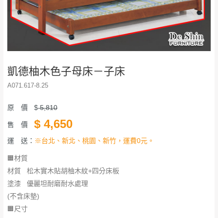
凱德柚木色子母床－子床
A071.617-8.25
原 價
$
5,810
$
4,650
售 價
運 送：
※台北、新北、桃園、新竹，運費0元。
🟧材質
材質 松木實木貼胡柚木紋+四分床板
塗漆 優麗坦耐磨耐水處理
(不含床墊)
🟧尺寸