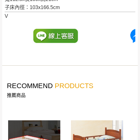
配送天數：5~14天
子床內徑：103x166.5cm
到貨時間：指定送貨日當天以電話聯絡確認
退換貨說明：
V
若收到不良品，請於到貨日起七日內通知本
｜周（一）配送部門固定公休無送貨｜
公司客服人員，我們將為您更換新品，運費
皆由本站負責，所有退回及換貨之商品必須
台北市、新北市地區固定每周(三)、(日)兩天收送貨
是全新狀態且完整包裝，床墊、床包、枕頭
類產品需為未拆封狀態(請保持商品、附件、
包裝、廠商紙及所有附隨文件或資料之完整
暫無配送地區
：
彰化、南投、雲林、嘉義、台南、高
性)，若未依照上述方式處理，恕無法接受退
雄、屏東、宜蘭、 花蓮、台東、金門、馬祖、澎湖地區
貨。
（可於LINE線上詢問 →
@dershin
）
RECOMMEND
PRODUCTS
由於透過電腦螢幕選購商品，可能會因個人
推薦商品
電腦螢幕的設定色差或解析度等因素， 與實
際商品的顏色、質感稍有不同，如因此而需
加收說明
退換貨，
需自付來回運費及人資成本
，請您
訂購前詳加確認。(包含商品尺寸是否合適)。
訂購前請確認商品尺寸，大型物件因為人工
丈量，難免會有些許誤差值(約正負0.5CM)
。