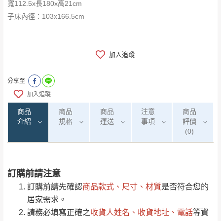
寬112.5x長180x高21cm
子床內徑：103x166.5cm
加入追蹤
分享至
加入追蹤
商品
商品
商品
注意
商品
介紹
規格
運送
事項
評價
(0)
訂購前請注意
0
注意事項：
/5
運 費 說 明
(0)筆
訂購前請先確認
商品款式、尺寸、材質
是否符合您的
由於
品項繁多，網頁無法及時更新，如有需
居家需求。
要購買商品，請於出發前來電或到「官方
請務必填寫正確之
收貨人姓名、收貨地址、電話
等資
全部
依評論高至低排列
偏遠地區
Line客服」來信確認商品是否有「現貨」與