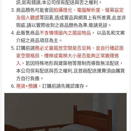
運送地
區
運送費用
訊,如有錯誤,本公司保有配送與否之權利。
「金額」。
（請先線上詢問 LINE
依評論低至高排列
只顯示附上圖片
商品顏色可能會
因
拍攝燈光、電腦解析度、螢幕設定
→
@dershin
）
若商品價格或庫存有異常，商家有權取消訂
及個人觀感
等因素,造成實品與網頁上有所差異,此並非
只顯示附上評論
瑕疵,請以實際收到之商品顏色為準,敬請見諒。
單。
部分網路商品恕無法更改原設計或客製，敬請
桃園
復興鄉
此販售商品
不含情境圖內之擺設物品
， 以品名和文案
見諒！
介紹之商品項目為主。
接單後二日內(不含例假日)，我們客服會與您
峨眉鄉、五峰鄉、
訂購前請
務必丈量擺放空間是否足夠
，並自行確認居
電話聯絡或E-Mail通知確認訂單。
橫山、北埔鄉、尖
家空間格局、
樓梯或電梯大小是否能夠正常搬運進
（線上客
服 LINE →
@dershin
）
石鄉、寶山鄉山
入
，若因特殊地形與建築物等限制而導致無法配送，
新竹
下單前先詢問是否現貨
，若未詢問下單後無
區、新埔山區、芎
本公司保有配送與否之權利,且首趟配送運費須由購買
現貨我們客服會再來電或E-Mail與您聯絡
林山區、關西 玉山
方自行負擔。
免 運
（洽詢方式請搜尋 L
ine ID →
@dershin
）
里
現貨+預購
，訂購前請先確認庫存。
費
運送範圍：限定北至基隆，南至苗栗，偏遠
地區恕無法提供運送 (詳見運送規章)。
台北
無
雙溪、貢寮、烏
配送範圍：
來、平溪、九份、
苗栗至基隆；其它地區暫不開放，如因特殊