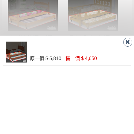
形，我們需酌收退貨運費。
百貨公司配送暫無法配合開店前、閉店後時段，並送
如欲放置營業場所及公開場合之商品則無享
至百貨公司卸貨區為限，恕無法送至指定樓面。
《 如
有商品一年保固之服務。
遇百貨周年慶期間，恕暫停百貨公司相關運送 》
無回收家具服務，若需回收家俱可聯絡當地請清潔隊
▪️
訂單成立
時請儘速於三日內完成付款，
交易恕不
白木3尺子母床－子床
烏心石色圓柱子母床(子床)
回收,免付費清運專線：0800-085-717
殺價，商品均已最低價格售出
，且在特定時日會給
$ 4,720
$ 4,790
予折扣，請密切注意。
▪️
三
日內若未接獲您的匯款或轉帳通知，商品將不
原 價 $ 5,810
售 價 $ 4,650
予保留(訂單自動取消)。
▪️
無回收家具服務，若需回收家具可聯絡當地請清
潔隊回收,免付費清運專線：0800-085-717。
聯絡客服
線 上
AM 9:30-PM 6:30
門 市
AM 9:30-PM 9:30