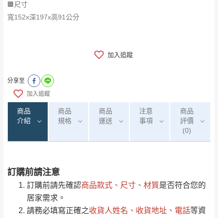
🟧尺寸
寬152x深197x高91公分
加入追蹤
分享至
加入追蹤
商品
商品
商品
注意
商品
介紹
規格
運送
事項
評價
(0)
訂購前請注意
0
注意事項：
/5
運 費 說 明
(0)筆
訂購前請先確認
商品款式、尺寸、材質
是否符合您的
由於
品項繁多，網頁無法及時更新，如有需
居家需求。
要購買商品，請於出發前來電或到「官方
請務必填寫正確之
收貨人姓名、收貨地址、電話
等資
全部
依評論高至低排列
偏遠地區
Line客服」來信確認商品是否有「現貨」與