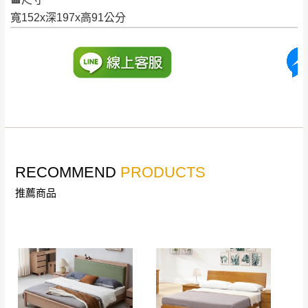
配送天數：5~14天
寬152x深197x高91公分
到貨時間：指定送貨日當天以電話聯絡確認
退換貨說明：
若收到不良品，請於到貨日起七日內通知本
｜周（一）配送部門固定公休無送貨｜
公司客服人員，我們將為您更換新品，運費
皆由本站負責，所有退回及換貨之商品必須
台北市、新北市地區固定每周(三)、(日)兩天收送貨
是全新狀態且完整包裝，床墊、床包、枕頭
類產品需為未拆封狀態(請保持商品、附件、
包裝、廠商紙及所有附隨文件或資料之完整
暫無配送地區
：
彰化、南投、雲林、嘉義、台南、高
性)，若未依照上述方式處理，恕無法接受退
雄、屏東、宜蘭、 花蓮、台東、金門、馬祖、澎湖地區
RECOMMEND
PRODUCTS
貨。
（可於LINE線上詢問 →
@dershin
）
推薦商品
由於透過電腦螢幕選購商品，可能會因個人
電腦螢幕的設定色差或解析度等因素， 與實
際商品的顏色、質感稍有不同，如因此而需
加收說明
退換貨，
需自付來回運費及人資成本
，請您
訂購前詳加確認。(包含商品尺寸是否合適)。
訂購前請確認商品尺寸，大型物件因為人工
丈量，難免會有些許誤差值(約正負0.5CM)