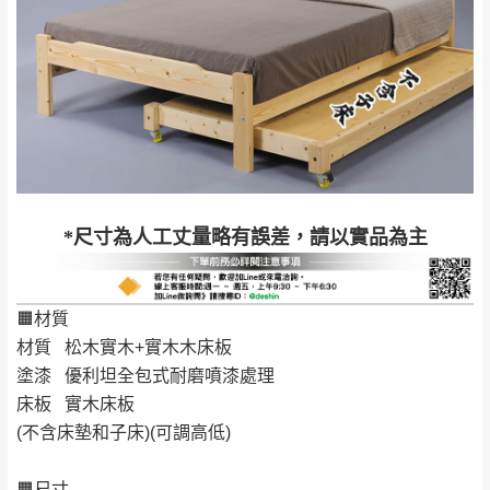
石門、林口 下福
＊A108產品另收運費
地型限制(山區、鄉、鎮、村)、樓梯太小、無
里、新店山區、三
新北
法搬運上樓等因素，導致無法配送，
本公司
峽山區、石碇、坪
保有出貨的權利。
林、福隆、淡水山
保護物流人員的工作安全，賣家無提供吊掛
區、北投湖山路、
服務，若需以吊車或其他的吊掛方式吊運，
深坑山區
費用將由買方自行支付。
$ 9,000以上：免
因大型傢俱有組裝、配送的問題，並非一般
運費
快速到貨商品，無法指定特定時間送達，司
基隆
$ 9,000以下：
基隆山區
*尺寸為人工丈量略有誤差，請以實品為主
機當天到貨前皆會再與您通知，讓你不用整
NT$500元
天在家等貨，以節省您的寶貴時間。
＊A108產品另收運費
由於百貨公司配送較為不易，故暫無法配送
🟧材質
$ 9,000以上：免
至百貨公司內部。
卓蘭鎮、三灣、通
材質 松木實木+實木木床板
運費
霄山區、西湖、泰
苗栗
塗漆 優利坦全包式耐磨噴漆處理
$ 9,000以下：
安鄉、大湖鄉、頭
發票寄送：
床板 實木床板
NT$500元
屋、獅潭鄉
若您選擇三聯式或索取兩聯式發票，發票將於商品
(不含床墊和子床)(可調高低)
＊A108產品另收運費
完成出貨15個工作天另行寄出，另外約加上2~7個
工作天內送達，如遇國定假日將順延寄送。
🟧尺寸