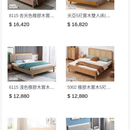
。
詳細尺寸以實品為主。
。
非因本公司問題而需退換貨，請於收到貨7日
8115 杏米色橡膠木實木5尺雙人床│床架
米亞5尺實木雙人床(ME-02)│床架
其它注意事項
內通知客服人員(Line@ ID：
@dershin
)
，並
$ 16,420
$ 16,820
本司貨車運送如因路況不佳、天候惡劣、過於偏遠之
須保持商品全新狀態與完整包裝。鑑賞期間
山區內等，或收貨地點搬運過於困難等因素，導致無
若發生非本司因素致使之汙損破壞，恕無法
法順利配送，本公司除了盡最大努力完成配送外，視
辦理退換貨。
狀況保有出貨的權利。
台北市、新北市地區固定每周(三)、(日)兩天
保護物流人員的工作安全，賣家無提供吊掛服務，若
收送貨，敬請見諒！
需以吊車或其他的吊掛方式吊運，費用將由買方自行
本公司部份商品無維修服務，超過7日鑑賞
支付。
期，商品使用年限，因客人使用習慣、居家
因大型傢俱有組裝、配送的問題，並非一般快速到貨
環境不同。若屬人為因素導致商品損壞、零
6115 淺色橡膠木實木5尺雙人床│床架
5902 橡膠木實木5尺雙人床(淺柚色)│床架
商品，無法指定特定時間送達，司機當天到貨前皆會
件短缺，則維修、搬運費用，需由消費者自
$ 12,880
$ 12,880
再與您通知，讓您不用整天在家等貨，以免浪費你的
行吸收(另事先與消費者報價，消費者同意將
寶貴時間。
會進行維修)。
如遇自然災害、政府宣布之災害警報等不可抗力情
到貨7日內為鑑賞期(注意:鑑賞期非試用期)，
事，而危及運送人員輸送之安全，本司得視狀況延後
若非商品品質瑕疵問題於鑑賞期內退貨之情
或停止運送服務。