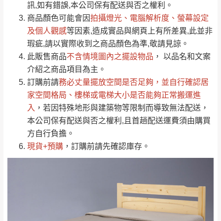
運送地
區
運送費用
訊,如有錯誤,本公司保有配送與否之權利。
「金額」。
（請先線上詢問 LINE
依評論低至高排列
只顯示附上圖片
商品顏色可能會
因
拍攝燈光、電腦解析度、螢幕設定
→
@dershin
）
若商品價格或庫存有異常，商家有權取消訂
及個人觀感
等因素,造成實品與網頁上有所差異,此並非
只顯示附上評論
瑕疵,請以實際收到之商品顏色為準,敬請見諒。
單。
部分網路商品恕無法更改原設計或客製，敬請
桃園
復興鄉
此販售商品
不含情境圖內之擺設物品
， 以品名和文案
見諒！
介紹之商品項目為主。
接單後二日內(不含例假日)，我們客服會與您
峨眉鄉、五峰鄉、
訂購前請
務必丈量擺放空間是否足夠
，並自行確認居
電話聯絡或E-Mail通知確認訂單。
橫山、北埔鄉、尖
家空間格局、
樓梯或電梯大小是否能夠正常搬運進
（線上客
服 LINE →
@dershin
）
石鄉、寶山鄉山
入
，若因特殊地形與建築物等限制而導致無法配送，
新竹
下單前先詢問是否現貨
，若未詢問下單後無
區、新埔山區、芎
本公司保有配送與否之權利,且首趟配送運費須由購買
現貨我們客服會再來電或E-Mail與您聯絡
林山區、關西 玉山
方自行負擔。
免 運
（洽詢方式請搜尋 L
ine ID →
@dershin
）
里
現貨+預購
，訂購前請先確認庫存。
費
運送範圍：限定北至基隆，南至苗栗，偏遠
地區恕無法提供運送 (詳見運送規章)。
台北
無
雙溪、貢寮、烏
配送範圍：
來、平溪、九份、
苗栗至基隆；其它地區暫不開放，如因特殊