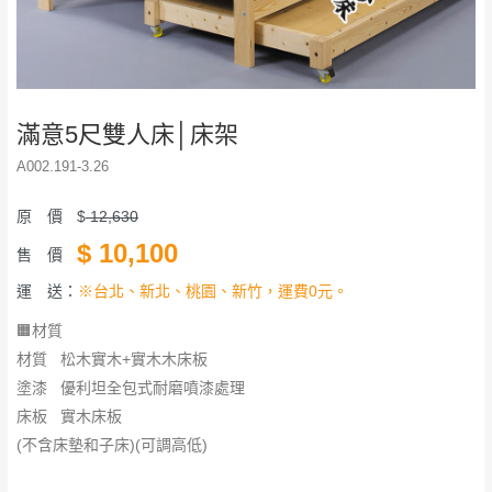
滿意5尺雙人床│床架
A002.191-3.26
原 價
$
12,630
$
10,100
售 價
運 送：
※台北、新北、桃園、新竹，運費0元。
🟧材質
材質 松木實木+實木木床板
塗漆 優利坦全包式耐磨噴漆處理
床板 實木床板
(不含床墊和子床)(可調高低)