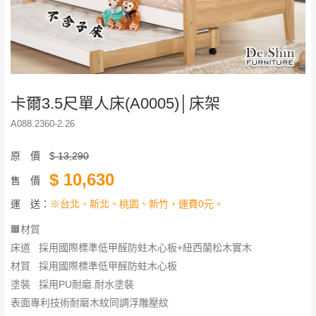
卡爾3.5尺單人床(A0005)│床架
A088.2360-2.26
原 價
$
13,290
$
10,630
售 價
運 送：
※台北、新北、桃園、新竹，運費0元。
🟧材質
床道 採用國際標準低甲醛防蛀木心板+紐西蘭松木實木
材質 採用國際標準低甲醛防蛀木心板
塗裝 採用PU耐磨.耐水塗裝
表面專利技術耐磨木紋同調浮雕壓紋