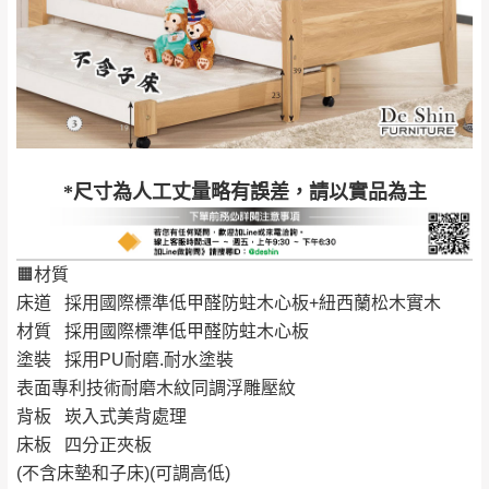
屋、獅潭鄉
若您選擇三聯式或索取兩聯式發票，發票將於商品
＊A108產品另收運費
完成出貨15個工作天另行寄出，另外約加上2~7個
工作天內送達，如遇國定假日將順延寄送。
配送天數：5~14天
到貨時間：指定送貨日當天以電話聯絡確認
退換貨說明：
若收到不良品，請於到貨日起七日內通知本
｜周（一）配送部門固定公休無送貨｜
*尺寸為人工丈量略有誤差，請以實品為主
公司客服人員，我們將為您更換新品，運費
皆由本站負責，所有退回及換貨之商品必須
台北市、新北市地區固定每周(三)、(日)兩天收送貨
是全新狀態且完整包裝，床墊、床包、枕頭
🟧材質
類產品需為未拆封狀態(請保持商品、附件、
床道 採用國際標準低甲醛防蛀木心板+紐西蘭松木實木
包裝、廠商紙及所有附隨文件或資料之完整
暫無配送地區
：
彰化、南投、雲林、嘉義、台南、高
材質 採用國際標準低甲醛防蛀木心板
性)，若未依照上述方式處理，恕無法接受退
雄、屏東、宜蘭、 花蓮、台東、金門、馬祖、澎湖地區
塗裝 採用PU耐磨.耐水塗裝
貨。
（可於LINE線上詢問 →
@dershin
）
表面專利技術耐磨木紋同調浮雕壓紋
由於透過電腦螢幕選購商品，可能會因個人
背板 崁入式美背處理
電腦螢幕的設定色差或解析度等因素， 與實
床板 四分正夾板
際商品的顏色、質感稍有不同，如因此而需
加收說明
(不含床墊和子床)(可調高低)
退換貨，
需自付來回運費及人資成本
，請您