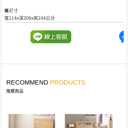
訂購前詳加確認。(包含商品尺寸是否合適)。
🟧尺寸
訂購前請確認商品尺寸，大型物件因為人工
寬114x深206x高104公分
丈量，難免會有些許誤差值(約正負0.5CM)
。
詳細尺寸以實品為主。
。
非因本公司問題而需退換貨，請於收到貨7日
其它注意事項
內通知客服人員(Line@ ID：
@dershin
)
，並
本司貨車運送如因路況不佳、天候惡劣、過於偏遠之
須保持商品全新狀態與完整包裝。鑑賞期間
山區內等，或收貨地點搬運過於困難等因素，導致無
若發生非本司因素致使之汙損破壞，恕無法
法順利配送，本公司除了盡最大努力完成配送外，視
辦理退換貨。
狀況保有出貨的權利。
台北市、新北市地區固定每周(三)、(日)兩天
RECOMMEND
PRODUCTS
保護物流人員的工作安全，賣家無提供吊掛服務，若
收送貨，敬請見諒！
需以吊車或其他的吊掛方式吊運，費用將由買方自行
推薦商品
本公司部份商品無維修服務，超過7日鑑賞
支付。
期，商品使用年限，因客人使用習慣、居家
因大型傢俱有組裝、配送的問題，並非一般快速到貨
環境不同。若屬人為因素導致商品損壞、零
商品，無法指定特定時間送達，司機當天到貨前皆會
件短缺，則維修、搬運費用，需由消費者自
再與您通知，讓您不用整天在家等貨，以免浪費你的
行吸收(另事先與消費者報價，消費者同意將
寶貴時間。