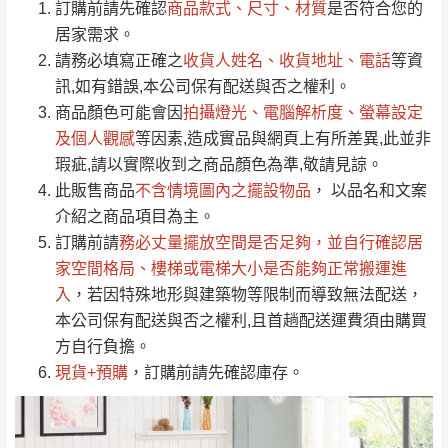
/5
運 費 說 明
(0)筆
訂購前請先確認
商品款式、尺寸、材質
是否符合您的
由於
品項繁多，網頁無法及時更新，如有需
居家需求。
要購買商品，請於出發前來電或到「官方
請務必填寫正確之
收貨人姓名、收貨地址、電話
等資
全部
依評論高至低排列
偏遠地區
Line客服」來信確認商品是否有「現貨」與
運送地
區
運送費用
訊,如有錯誤,本公司保有配送與否之權利。
「金額」。
（請先線上詢問 LINE
依評論低至高排列
只顯示附上圖片
商品顏色可能會
因
拍攝燈光、電腦解析度、螢幕設定
→
@dershin
）
若商品價格或庫存有異常，商家有權取消訂
及個人觀感
等因素,造成實品與網頁上有所差異,此並非
只顯示附上評論
瑕疵,請以實際收到之商品顏色為準,敬請見諒。
單。
部分網路商品恕無法更改原設計或客製，敬請
桃園
復興鄉
此販售商品
不含情境圖內之擺設物品
， 以品名和文案
見諒！
介紹之商品項目為主。
接單後二日內(不含例假日)，我們客服會與您
峨眉鄉、五峰鄉、
訂購前請
務必丈量擺放空間是否足夠
，並自行確認居
電話聯絡或E-Mail通知確認訂單。
橫山、北埔鄉、尖
家空間格局、
樓梯或電梯大小是否能夠正常搬運進
（線上客
服 LINE →
@dershin
）
石鄉、寶山鄉山
入
，若因特殊地形與建築物等限制而導致無法配送，
新竹
下單前先詢問是否現貨
，若未詢問下單後無
區、新埔山區、芎
本公司保有配送與否之權利,且首趟配送運費須由購買
現貨我們客服會再來電或E-Mail與您聯絡
林山區、關西 玉山
方自行負擔。
免 運
（洽詢方式請搜尋 L
ine ID →
@dershin
）
里
現貨+預購
，訂購前請先確認庫存。
費
運送範圍：限定北至基隆，南至苗栗，偏遠
地區恕無法提供運送 (詳見運送規章)。
台北
無