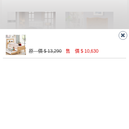
原 價 $ 13,290
售 價 $ 10,630
波爾卡3.5尺單人床(6+7)
瑪格3.5尺單人床架
$ 11,430
$ 5,700
瑪莎全實木3.5尺床台│床架
伊琳諾3.5尺實木樟木色百葉書架床│床架