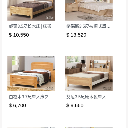
會進行維修)。
如遇自然災害、政府宣布之災害警報等不可抗力情
到貨7日內為鑑賞期(注意:鑑賞期非試用期)，
事，而危及運送人員輸送之安全，本司得視狀況延後
若非商品品質瑕疵問題於鑑賞期內退貨之情
或停止運送服務。
形，我們需酌收退貨運費。
威爾3.5尺松木床│床架
格瑞斯3.5尺被櫥式單人床(6+7)
百貨公司配送暫無法配合開店前、閉店後時段，並送
如欲放置營業場所及公開場合之商品則無享
$ 10,550
$ 13,520
至百貨公司卸貨區為限，恕無法送至指定樓面。
《 如
有商品一年保固之服務。
遇百貨周年慶期間，恕暫停百貨公司相關運送 》
無回收家具服務，若需回收家俱可聯絡當地請清潔隊
▪️
訂單成立
時請儘速於三日內完成付款，
交易恕不
回收,免付費清運專線：0800-085-717
殺價，商品均已最低價格售出
，且在特定時日會給
予折扣，請密切注意。
▪️
三
日內若未接獲您的匯款或轉帳通知，商品將不
予保留(訂單自動取消)。
▪️
無回收家具服務，若需回收家具可聯絡當地請清
白楓木3.7尺單人床(315)│床架
艾尼3.5尺原木色單人床│床架
潔隊回收,免付費清運專線：0800-085-717。
$ 6,700
$ 9,660