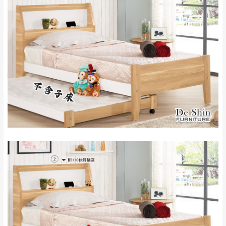
雙溪、貢寮、烏
配送範圍：
來、平溪、九份、
苗栗至基隆；其它地區暫不開放，如因特殊
石門、林口 下福
＊A108產品另收運費
地型限制(山區、鄉、鎮、村)、樓梯太小、無
里、新店山區、三
新北
法搬運上樓等因素，導致無法配送，
本公司
峽山區、石碇、坪
保有出貨的權利。
林、福隆、淡水山
保護物流人員的工作安全，賣家無提供吊掛
區、北投湖山路、
服務，若需以吊車或其他的吊掛方式吊運，
深坑山區
費用將由買方自行支付。
$ 9,000以上：免
因大型傢俱有組裝、配送的問題，並非一般
運費
快速到貨商品，無法指定特定時間送達，司
基隆
$ 9,000以下：
基隆山區
機當天到貨前皆會再與您通知，讓你不用整
NT$500元
天在家等貨，以節省您的寶貴時間。
＊A108產品另收運費
由於百貨公司配送較為不易，故暫無法配送
$ 9,000以上：免
至百貨公司內部。
卓蘭鎮、三灣、通
運費
霄山區、西湖、泰
苗栗
$ 9,000以下：
安鄉、大湖鄉、頭
發票寄送：
NT$500元