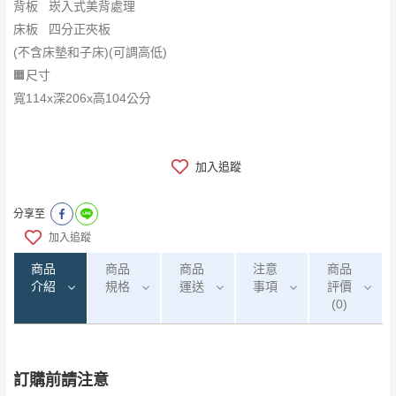
背板 崁入式美背處理
床板 四分正夾板
(不含床墊和子床)(可調高低)
🟧尺寸
寬114x深206x高104公分
加入追蹤
分享至
加入追蹤
商品
商品
商品
注意
商品
介紹
規格
運送
事項
評價
(0)
訂購前請注意
0
注意事項：