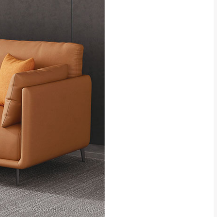
貢寮、烏來、平溪、九份、石
下福里、新店山區、三峽山區、
達，司機當天到貨前皆
林、福隆、淡水山區、北投湖山
路、深坑山區
基隆山區
加上2~7個工作天內
三灣、通霄山區、西湖、泰安
、大湖鄉、頭屋、獅潭鄉
，運費皆由本站負責，
未拆封狀態(請保持商
理，恕無法接受退貨。
 與實際商品的顏色、
加確認。(包含商品尺寸