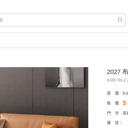
2027
A108.791-2.
原 價
$
2
$
售 價
門 市
高
運 送：