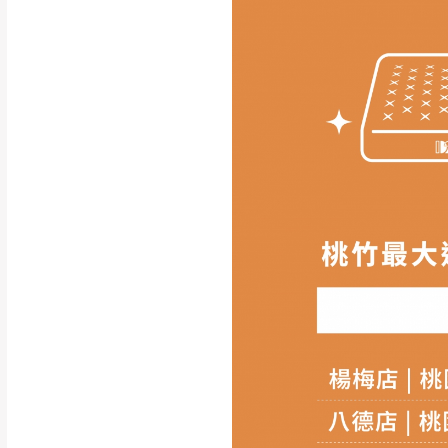
請務必填寫正確之
收貨人
商品顏色可能會因
拍攝
際收到之商品顏色為準,
此販售商品
不含情境圖內
訂購前請
務必丈量擺放
形與建築物等限制而導致
現貨+預購
，訂購前請先
方客服確認商品是否有「
商品顏色