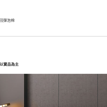
運 費 說 明
回彈泡棉
網頁無法及時更新，如有需要購買商品，請於出發前來電或到「官方
全部
依評論高至低排列
依評論低至高排列
現貨」與 「金額」。
運送費用
異常，商家有權取消訂單。
部分網路商品恕無法更改原設計或
（請先
含例假日)，我們客服會與您電話聯絡或E-Mail通知確認訂單。
E →
@dershin
）
否現貨
，若未詢問下單後無現貨我們客服會再來電或E-Mail與您
請以實品為主
 L
ine ID →
@dershin
）
峨眉鄉、
至基隆，南至苗栗，偏遠地區恕無法提供運送 (詳見運送規章)
鄉、寶山
免 運 費
它地區暫不開放，如因特殊地型限制(山區、鄉、鎮、村)、樓梯
送，
本公司保有出貨的權利。
工作安全，賣家無提供吊掛服務，若需以吊車或其他的吊掛方式