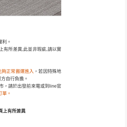
CM) 詳細尺寸以實品
權利。
in
)
，並須保持商品全新
、馬祖、澎湖地區
上有所差異,此並非瑕疵,請以實
貨。
、居家環境不同。若屬人
能夠正常搬運進入
，若因特殊地
權利。
買方自行負擔。
先與消費者報價，消費
上有所差異,此並非瑕疵,請以實
，請於出發前來電或到line官
訂單。
。
退貨之情形，我們需酌收
能夠正常搬運進入
，若因特殊地
買方自行負擔。
頁上有所差異
，請於出發前來電或到line官
特定時日會給予折扣，
訂單。
等因素，導致無法順利配送，
用將由買方自行支付。
頁上有所差異
17。
當天到貨前皆會再與您通知，