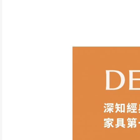
如遇自然災害、政府宣布
務。
百貨公司配送暫無法配合
期間，恕暫停百貨公司相
無回收家具服務，若需回收
訂購前請先確認
商品款
請務必填寫正確之
收貨人
商品顏色可能會因
拍攝
際收到之商品顏色為準,
此販售商品
不含情境圖內
訂購前請
務必丈量擺放
形與建築物等限制而導致
現貨+預購
，訂購前請先
方客服確認商品是否有「