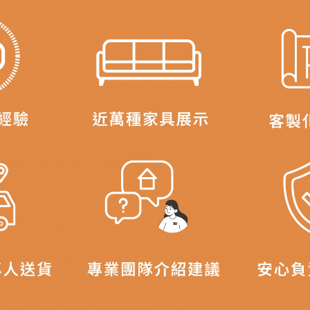
尺寸為人工丈量略有誤差，請以實品為主
可能會因
拍攝燈光、電腦解析度、螢幕設定
等因素,造成實品與網
\ 歡迎您至德新門市體驗更安心 /
門市營業時間｜週一至週日 9:30 - 21:30
線上客服時間｜週一至週五 9:30 - 18:30
▼
若您有任何疑問，歡迎加Line或來電洽詢
▼
點選
前往Line做詢問 ⮕ LINE ID：＠dershin
式、尺寸、材質
是否符合您的居家需求。