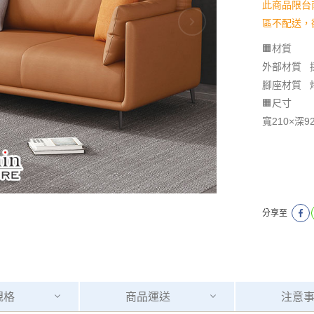
此商品限台
區不配送，
🟧材質
外部材質 
腳座材質 
🟧尺寸
寬210×深9
分享至
規格
商品
運送
注意