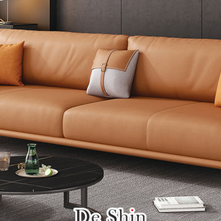
雙溪、
門、林口 
＊A108產品另收運費
裝、配送的問題，並非一般快速到貨商品，無法指定特定時間送
石碇、坪
讓你不用整天在家等貨，以節省您的寶貴時間。
送較為不易，故暫無法配送至百貨公司內部。
$ 9,000以上：免運費
$ 9,000以下：NT$500元
＊A108產品另收運費
兩聯式發票，發票將於商品完成出貨15個工作天另行寄出，另外約
$ 9,000以上：免運費
卓蘭鎮、
順延寄送。
$ 9,000以下：NT$500元
鄉
＊A108產品另收運費
請於到貨日起七日內通知本公司客服人員，我們將為您更換新品
配送天數：5~14天
之商品必須是全新狀態且完整包裝，床墊、床包、枕頭類產品需為
到貨時間：指定送貨日當天以電話聯絡確認
、廠商紙及所有附隨文件或資料之完整性)，若未依照上述方式處
幕選購商品，可能會因個人電腦螢幕的設定色差或解析度等因素，
｜周（一）配送部門固定公休無送貨｜
如因此而需退換貨，
需自付來回運費及人資成本
，請您訂購前詳
台北市、新北市地區固定每周(三)、(日)兩天收送貨