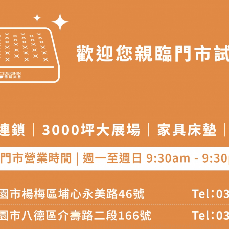
姓名、收貨地址、電話
等資訊,如有錯誤,本公司保有配送與否之
燈光、電腦解析度、螢幕設定及個人觀感
等因素,造成實品與網頁
敬請見諒。
之擺設物品
， 以品名和文案介紹之商品項目為主。
空間是否足夠，並自行確認居家空間格局、樓梯或電梯大小是否
無法配送，本公司保有配送與否之權利,且首趟配送運費須由購
確認庫存。由於品項繁多，網頁無法及時更新，如有需要親臨門市
現貨」與 「金額」。
若商品價格或庫存有異常，商家有權取消
尺寸為人工丈量略有誤差，請以實品為主
可能會因
拍攝燈光、電腦解析度、螢幕設定
等因素,造成實品與網
\ 歡迎您至德新門市體驗更安心 /
門市營業時間｜週一至週日 9:30 - 21:30
線上客服時間｜週一至週五 9:30 - 18:30
▼
若您有任何疑問，歡迎加Line或來電洽詢
▼
點選
前往Line做詢問 ⮕ LINE ID：＠dershin