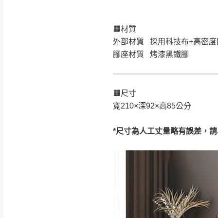
🟧材質
注意事項：
0
外部材質 採用科技布+高密度
由於
品項繁多，
/5
腳座材質 烤漆黑鐵腳
(0)筆
認商品是否有「
運送地
區
若商品價格或庫存有
接單後二日內(不
🟧尺寸
（線上客
服 LIN
寬210×深92×高85公分
桃園
下單前先詢問是
*尺寸為人工丈量略有誤差，
（洽詢方式請搜尋
運送範圍：限定北
新竹
配送範圍：
苗栗至基隆；其
台北
素，導致無法配
保護物流人員的