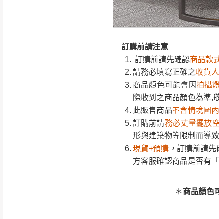
訂購前請確認商品
訂購前請先確認
商品款
為主。
請務必填寫正確之
收貨人
暫無配送地區
非因本公司問題而
：
彰化、南
商品顏色可能會因
拍攝
（可於LINE線上詢問 →
狀態與完整包裝
@d
際收到之商品顏色為準,
訂購前請注意
台北市、新北市地
此販售商品
不含情境圖內
訂購前請先確認
商品款
本公司部份商品
訂購前請
務必丈量擺放
請務必填寫正確之
收貨人
加收說明
形與建築物等限制而導致
為因素導致商品
商品顏色可能會因
拍攝
現貨+預購
，訂購前請先
際收到之商品顏色為準,
者同意將會進行維
方客服確認商品是否有「
此販售商品
不含情境圖內
到貨7日內為鑑
訂購前請
務必丈量擺放
退貨運費。
形與建築物等限制而導致
如欲放置營業場
商品顏色
其它注意事項
現貨+預購
，訂購前請先
▪️
訂單成立
時請儘速於
方客服確認商品是否有「
本司貨車運送如因路況不
請密切注意。
本公司除了盡最大努力完
▪️
三
日內若未接獲您的匯
保護物流人員的工作安全
＊
商品顏色
▪️
無回收家具服務，若需回
因大型傢俱有組裝、配送
讓您不用整天在家等貨，