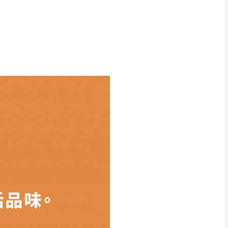
得視狀況延後或停止運送服
指定樓面。
《 如遇百貨周年慶
7
權利。
上有所差異,此並非瑕疵,請以實
能夠正常搬運進入
，若因特殊地
買方自行負擔。
，請於出發前來電或到line官
訂單。