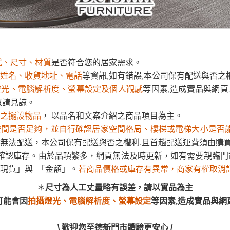
尺寸，大型物件因為人工丈量，難免會有些許誤差值(約正負0.5
式、尺寸、材質
是否符合您的居家需求。
姓名、收貨地址、電話
等資訊,如有錯誤,本公司保有配送與否之
需退換貨，請於收到貨7日內通知客服人員(Line@ ID：
@dersh
投、雲林、嘉義、台南、高雄、屏東、宜蘭、 花蓮、台東、金門
燈光、電腦解析度、螢幕設定及個人觀感
等因素,造成實品與網頁
。鑑賞期間若發生非本司因素致使之汙損破壞，恕無法辦理退換
ershin
）
敬請見諒。
區固定每周(三)、(日)兩天收送貨，敬請見諒！
之擺設物品
， 以品名和文案介紹之商品項目為主。
式、尺寸、材質
是否符合您的居家需求。
無維修服務，超過7日鑑賞期，商品使用年限，因客人使用習慣
空間是否足夠，並自行確認居家空間格局、樓梯或電梯大小是否
姓名、收貨地址、電話
等資訊,如有錯誤,本公司保有配送與否之
無法配送，本公司保有配送與否之權利,且首趟配送運費須由購
損壞、零件短缺，則維修、搬運費用，需由消費者自行吸收(另事
燈光、電腦解析度、螢幕設定及個人觀感
等因素,造成實品與網頁
確認庫存。由於品項繁多，網頁無法及時更新，如有需要親臨門市
敬請見諒。
修)。
現貨」與 「金額」。
若商品價格或庫存有異常，商家有權取消
之擺設物品
， 以品名和文案介紹之商品項目為主。
賞期(注意:鑑賞期非試用期)，若非商品品質瑕疵問題於鑑賞期內
。
空間是否足夠，並自行確認居家空間格局、樓梯或電梯大小是否
尺寸為人工丈量略有誤差，請以實品為主
無法配送，本公司保有配送與否之權利,且首趟配送運費須由購
所及公開場合之商品則無享有商品一年保固之服務。
可能會因
拍攝燈光、電腦解析度、螢幕設定
等因素,造成實品與網
確認庫存。由於品項繁多，網頁無法及時更新，如有需要親臨門市
三日內完成付款，
交易恕不殺價，商品均已最低價格售出
，且在
現貨」與 「金額」。
若商品價格或庫存有異常，商家有權取消
佳、天候惡劣、過於偏遠之山區內等，或收貨地點搬運過於困難
\ 歡迎您至德新門市體驗更安心 /
成配送外，視狀況保有出貨的權利。
門市營業時間｜週一至週日 9:30 - 21:30
＊
尺寸為人工丈量略有誤差，請以實品為主
款或轉帳通知，商品將不予保留(訂單自動取消)。
，賣家無提供吊掛服務，若需以吊車或其他的吊掛方式吊運，費
線上客服時間｜週一至週五 9:30 - 18:30
可能會因
拍攝燈光、電腦解析度、螢幕設定
等因素,造成實品與網
收家具可聯絡當地請清潔隊回收,免付費清運專線：0800-085-7
的問題，並非一般快速到貨商品，無法指定特定時間送達，司機
▼
若您有任何疑問，歡迎加Line或來電洽詢
▼
以免浪費你的寶貴時間。
\ 歡迎您至德新門市體驗更安心 /