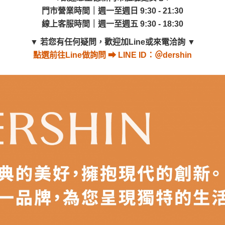
點選
前往Line做詢問 ⮕ LINE ID：＠dershin
之災害警報等不可抗力情事，而危及運送人員輸送之安全，本司
門市營業時間｜週一至週日 9:30 - 21:30
線上客服時間｜週一至週五 9:30 - 18:30
開店前、閉店後時段，並送至百貨公司卸貨區為限，恕無法送至
▼
若您有任何疑問，歡迎加Line或來電洽詢
▼
關運送 》
點選
前往Line做詢問 ⮕ LINE ID：＠dershin
家俱可聯絡當地請清潔隊回收,免付費清運專線：0800-085-71
式、尺寸、材質
是否符合您的居家需求。
姓名、收貨地址、電話
等資訊,如有錯誤,本公司保有配送與否之
燈光、電腦解析度、螢幕設定及個人觀感
等因素,造成實品與網頁
敬請見諒。
之擺設物品
， 以品名和文案介紹之商品項目為主。
空間是否足夠，並自行確認居家空間格局、樓梯或電梯大小是否
無法配送，本公司保有配送與否之權利,且首趟配送運費須由購
確認庫存。由於品項繁多，網頁無法及時更新，如有需要親臨門市
現貨」與 「金額」。
若商品價格或庫存有異常，商家有權取消