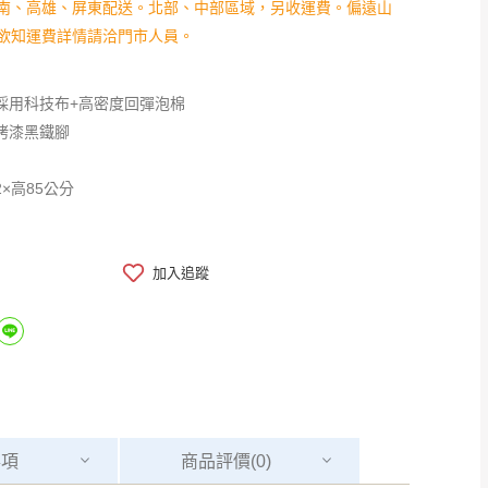
南、高雄、屏東配送。北部、中部區域，另收運費。偏遠山
欲知運費詳情請洽門市人員。
採用科技布+高密度回彈泡棉
烤漆黑鐵腳
2×高85公分
加入追蹤
事項
商品
評價(0)