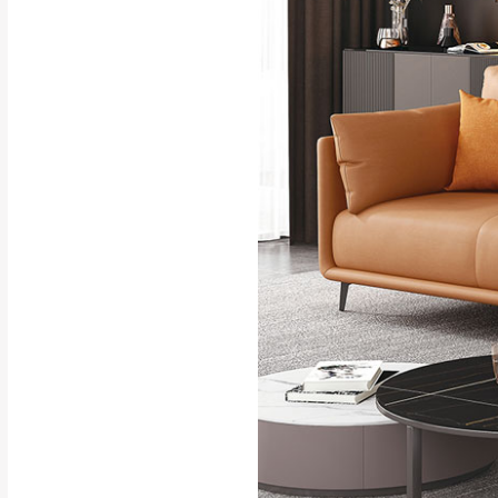
行支付。
新北
因大型傢俱有組
會再與您通知，
由於百貨公司配
基隆
發票寄送：
若您選擇三聯式或索取
送達，如遇國定假日將
苗栗
退換貨說明：
若收到不良品，
所有退回及換貨
品、附件、包裝
由於透過電腦螢
質感稍有不同，
是否合適)。