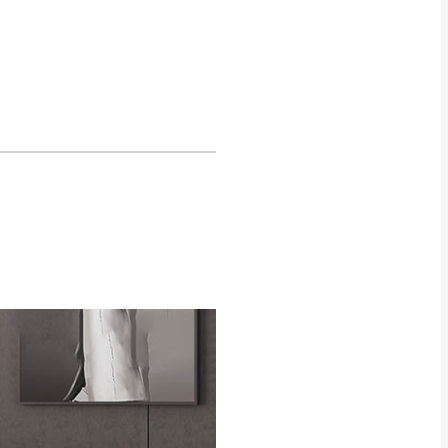
Line客服」來信確
只顯示附上圖片
只顯示附上評論
偏遠地區
客製，敬請見諒！
線上詢問 LINE →
@dershin
）
復興鄉
聯絡
五峰鄉、橫山、北埔鄉、尖石
。
鄉山區、新埔山區、芎林山區、
關西 玉山里
太小、無法搬運上樓等因
無
吊運，費用將由買方自