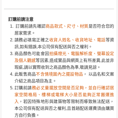
完成出貨15個工作天另行寄出，另外約加上2~7個
請務必填寫正確之
收貨人姓名、收貨地址、電話
等資
工作天內送達，如遇國定假日將順延寄送。
配送天數：5~14天
訊,如有錯誤,本公司保有配送與否之權利。
到貨時間：指定送貨日當天以電話聯絡確認
商品顏色可能會因
拍攝燈光、電腦解析度、螢幕設定
訂購前請注意
退換貨說明：
及個人觀感
等因素,造成實品與網頁上有所差異,此並非
訂購前請先確認
商品款式、尺寸、材質
是否符合您的
若收到不良品，請於到貨日起七日內通知本
｜周（一）配送部門固定公休無送貨｜
瑕疵,請以實際收到之商品顏色為準,敬請見諒。
居家需求。
公司客服人員，我們將為您更換新品，運費
此販售商品
不含情境圖內之擺設物品
， 以品名和文案
請務必填寫正確之
收貨人姓名、收貨地址、電話
等資
皆由本站負責，所有退回及換貨之商品必須
台北市、新北市地區固定每周(三)、(日)兩天收送貨
介紹之商品項目為主。
訊,如有錯誤,本公司保有配送與否之權利。
是全新狀態且完整包裝，床墊、床包、枕頭
訂購前請
務必丈量擺放空間是否足夠，並自行確認居
商品顏色可能會因
拍攝燈光、電腦解析度、螢幕設定
類產品需為未拆封狀態(請保持商品、附件、
家空間格局、樓梯或電梯大小是否能夠正常搬運進
及個人觀感
等因素,造成實品與網頁上有所差異,此並非
包裝、廠商紙及所有附隨文件或資料之完整
暫無配送地區
：
彰化、南投、雲林、嘉義、台南、高
入
，若因特殊地形與建築物等限制而導致無法配送，
瑕疵,請以實際收到之商品顏色為準,敬請見諒。
性)，若未依照上述方式處理，恕無法接受退
雄、屏東、宜蘭、 花蓮、台東、金門、馬祖、澎湖地區
本公司保有配送與否之權利,且首趟配送運費須由購買
此販售商品
不含情境圖內之擺設物品
， 以品名和文案
貨。
（可於LINE線上詢問 →
@dershin
）
方自行負擔。
介紹之商品項目為主。
由於透過電腦螢幕選購商品，可能會因個人
現貨+預購
，訂購前請先確認庫存。由於品項繁多，網
訂購前請
務必丈量擺放空間是否足夠，並自行確認居
電腦螢幕的設定色差或解析度等因素， 與實
頁無法及時更新，如有需要親臨門市，請於出發前來
家空間格局、樓梯或電梯大小是否能夠正常搬運進
際商品的顏色、質感稍有不同，如因此而需
加收說明
電或到line官方客服確認商品是否有「現貨」與 「金
入
，若因特殊地形與建築物等限制而導致無法配送，
退換貨，
需自付來回運費及人資成本
，請您
額」。
若商品價格或庫存有異常，商家有權取消訂
本公司保有配送與否之權利,且首趟配送運費須由購買
訂購前詳加確認。(包含商品尺寸是否合適)。
單。
方自行負擔。