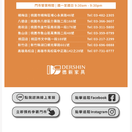
介紹之商品項目為主。
訂購前請
務必丈量擺放空間是否足夠，並自行確認居
家空間格局、樓梯或電梯大小是否能夠正常搬運進
入
，若因特殊地形與建築物等限制而導致無法配送，
本公司保有配送與否之權利,且首趟配送運費須由購買
方自行負擔。
現貨+預購
，訂購前請先確認庫存。由於品項繁多，網
頁無法及時更新，如有需要親臨門市，請於出發前來
電或到line官方客服確認商品是否有「現貨」與 「金
額」。
若商品價格或庫存有異常，商家有權取消訂
單。
尺寸為人工丈量略有誤差，請以實品為主
商品顏色可能會因
拍攝燈光、電腦解析度、螢幕設定
等因
素,造成實品與網頁上有所差異
\ 歡迎您至德新門市體驗更安心 /
門市營業時間｜週一至週日 9:30 - 21:30