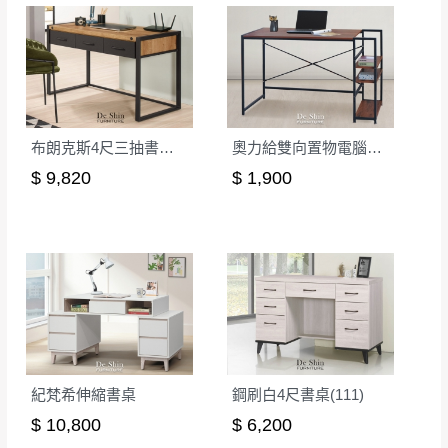
商品顏色可能會因
拍攝燈光、電腦解析度、螢幕設定
及個人觀感
等因素,造成實品與網頁上有所差異,此並非
瑕疵,請以實際收到之商品顏色為準,敬請見諒。
此販售商品
不含情境圖內之擺設物品
， 以品名和文案
介紹之商品項目為主。
訂購前請
務必丈量擺放空間是否足夠，並自行確認居
布朗克斯4尺三抽書桌(不含椅)
奧力給雙向置物電腦工作桌(胡桃色)
家空間格局、樓梯或電梯大小是否能夠正常搬運進
$ 9,820
$ 1,900
入
，若因特殊地形與建築物等限制而導致無法配送，
本公司保有配送與否之權利,且首趟配送運費須由購買
方自行負擔。
現貨+預購
，訂購前請先確認庫存。由於品項繁多，網
頁無法及時更新，如有需要親臨門市，請於出發前來
電或到line官方客服確認商品是否有「現貨」與 「金
額」。
若商品價格或庫存有異常，商家有權取消訂
單。
紀梵希伸縮書桌
鋼刷白4尺書桌(111)
尺寸為人工丈量略有誤差，請以實品為主
$ 10,800
$ 6,200
商品顏色可能會因
拍攝燈光、電腦解析度、螢幕設定
等因