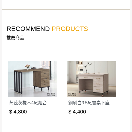
線上客服時間｜週一至週五 9:30 - 18:30
▼
若您有任何疑問，歡迎加Line或來電洽詢
▼
點選
前往Line做詢問 ⮕ LINE ID：＠dershin
RECOMMEND
PRODUCTS
推薦商品
訂購前請先確認
商品款式、尺寸、材質
是否符合您的
芮茲灰橡木4尺組合書桌(241)
鋼刷白3.5尺書桌下座(600)
居家需求。
$ 4,800
$ 4,400
請務必填寫正確之
收貨人姓名、收貨地址、電話
等資
訊,如有錯誤,本公司保有配送與否之權利。