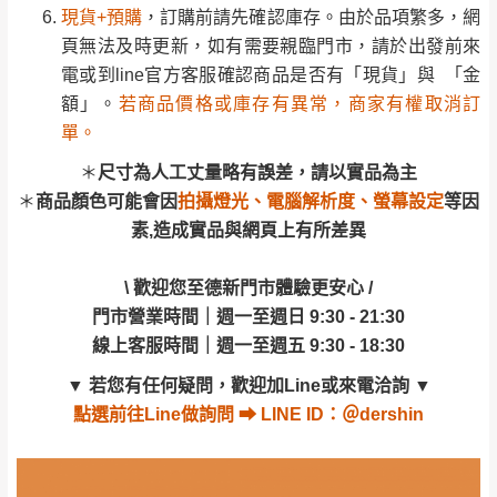
訂購前請確認商品尺寸，大型物件因為人工
現貨+預購
，訂購前請先確認庫存。由於品項繁多，網
尺寸為人工丈量略有誤差，請以實品為主
丈量，難免會有些許誤差值(約正負0.5CM)
。
頁無法及時更新，如有需要親臨門市，請於出發前來
商品顏色可能會因
拍攝燈光、電腦解析度、螢幕設定
等因
詳細尺寸以實品為主。
。
電或到line官方客服確認商品是否有「現貨」與 「金
素,造成實品與網頁上有所差異
非因本公司問題而需退換貨，請於收到貨7日
額」。
若商品價格或庫存有異常，商家有權取消訂
其它注意事項
內通知客服人員(Line@ ID：
@dershin
)
，並
單。
\ 歡迎您至德新門市體驗更安心 /
本司貨車運送如因路況不佳、天候惡劣、過於偏遠之
須保持商品全新狀態與完整包裝。鑑賞期間
門市營業時間｜週一至週日 9:30 - 21:30
＊
尺寸為人工丈量略有誤差，請以實品為主
山區內等，或收貨地點搬運過於困難等因素，導致無
若發生非本司因素致使之汙損破壞，恕無法
線上客服時間｜週一至週五 9:30 - 18:30
＊
商品顏色可能會因
拍攝燈光、電腦解析度、螢幕設定
等因
法順利配送，本公司除了盡最大努力完成配送外，視
辦理退換貨。
素,造成實品與網頁上有所差異
▼
若您有任何疑問，歡迎加Line或來電洽詢
▼
狀況保有出貨的權利。
台北市、新北市地區固定每周(三)、(日)兩天
點選
前往Line做詢問 ⮕ LINE ID：＠dershin
保護物流人員的工作安全，賣家無提供吊掛服務，若
收送貨，敬請見諒！
\ 歡迎您至德新門市體驗更安心 /
需以吊車或其他的吊掛方式吊運，費用將由買方自行
本公司部份商品無維修服務，超過7日鑑賞
門市營業時間｜週一至週日 9:30 - 21:30
支付。
期，商品使用年限，因客人使用習慣、居家
線上客服時間｜週一至週五 9:30 - 18:30
因大型傢俱有組裝、配送的問題，並非一般快速到貨
環境不同。若屬人為因素導致商品損壞、零
▼
若您有任何疑問，歡迎加Line或來電洽詢
▼
商品，無法指定特定時間送達，司機當天到貨前皆會
件短缺，則維修、搬運費用，需由消費者自
點選
前往Line做詢問 ⮕ LINE ID：＠dershin
再與您通知，讓您不用整天在家等貨，以免浪費你的
行吸收(另事先與消費者報價，消費者同意將
寶貴時間。
會進行維修)。
如遇自然災害、政府宣布之災害警報等不可抗力情
到貨7日內為鑑賞期(注意:鑑賞期非試用期)，