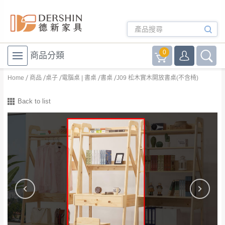
0
商品分類
Home
商品
桌子
電腦桌 | 書桌
書桌
J09 松木實木開放書桌(不含椅)
Back to list