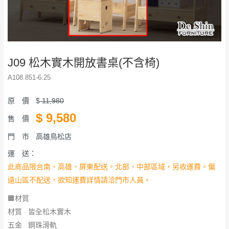
J09 松木實木開放書桌(不含椅)
A108.851-6.25
原 價
$
11,980
$
9,580
售 價
門 市
高雄鳥松店
運 送：
此商品限台南、高雄、屏東配送。北部、中部區域，另收運費。偏
遠山區不配送，欲知運費詳情請洽門市人員。
🟧材質
材質 皆全松木實木
五金 鋼珠滑軌