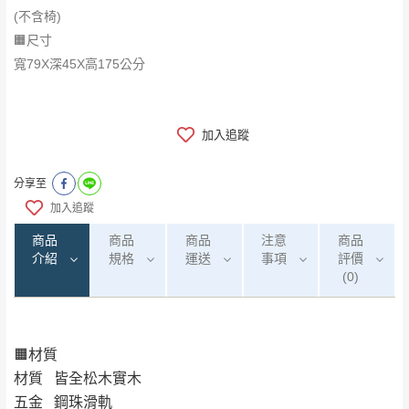
(不含椅)
🟧尺寸
寬79X深45X高175公分
加入追蹤
分享至
加入追蹤
商品
商品
商品
注意
商品
介紹
規格
運送
事項
評價
(0)
🟧材質
0
注意事項：
/5
運 費 說 明
(0)筆
材質 皆全松木實木
由於
品項繁多，網頁無法及時更新，如有需
五金 鋼珠滑軌