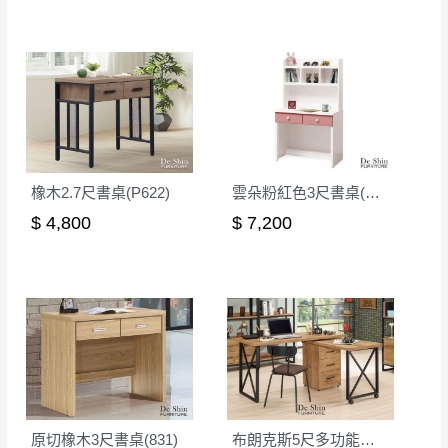
素,造成實品與網頁上有所差異
\ 歡迎您至德新門市體驗更安心 /
門市營業時間｜週一至週日 9:30 - 21:30
線上客服時間｜週一至週五 9:30 - 18:30
▼
若您有任何疑問，歡迎加Line或來電洽詢
▼
點選
前往Line做詢問 ⮕ LINE ID：＠dershin
橡木2.7尺書桌(P622)
雲朵粉紅色3尺書桌(上+下)
$ 4,800
$ 7,200
原切橡木3尺書桌(831)
布朗克斯5尺多功能旋轉桌