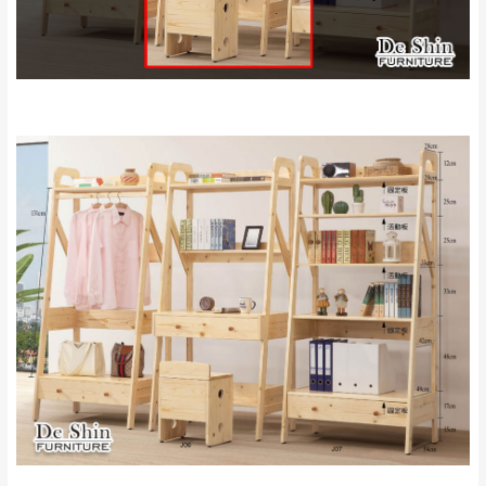
來、平溪、九份、
苗栗至基隆；其它地區暫不開放，如因特殊
石門、林口 下福
＊A108產品另收運費
地型限制(山區、鄉、鎮、村)、樓梯太小、無
里、新店山區、三
新北
法搬運上樓等因素，導致無法配送，
本公司
峽山區、石碇、坪
保有出貨的權利。
林、福隆、淡水山
保護物流人員的工作安全，賣家無提供吊掛
區、北投湖山路、
服務，若需以吊車或其他的吊掛方式吊運，
深坑山區
費用將由買方自行支付。
$ 9,000以上：免
因大型傢俱有組裝、配送的問題，並非一般
運費
快速到貨商品，無法指定特定時間送達，司
基隆
$ 9,000以下：
基隆山區
機當天到貨前皆會再與您通知，讓你不用整
NT$500元
天在家等貨，以節省您的寶貴時間。
＊A108產品另收運費
由於百貨公司配送較為不易，故暫無法配送
$ 9,000以上：免
至百貨公司內部。
卓蘭鎮、三灣、通
運費
霄山區、西湖、泰
苗栗
$ 9,000以下：
安鄉、大湖鄉、頭
發票寄送：
NT$500元
訂購前請先確認
商品款式、尺寸、材質
是否符合您的
屋、獅潭鄉
若您選擇三聯式或索取兩聯式發票，發票將於商品
＊A108產品另收運費
居家需求。