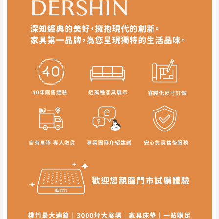
事，而危及運送人員輸送之安全，本司得視狀況延後
若非商品品質瑕疵問題於鑑賞期內退貨之情
或停止運送服務。
形，我們需酌收退貨運費。
百貨公司配送暫無法配合開店前、閉店後時段，並送
如欲放置營業場所及公開場合之商品則無享
至百貨公司卸貨區為限，恕無法送至指定樓面。
《 如
有商品一年保固之服務。
遇百貨周年慶期間，恕暫停百貨公司相關運送 》
無回收家具服務，若需回收家俱可聯絡當地請清潔隊
▪️
訂單成立
時請儘速於三日內完成付款，
交易恕不
回收,免付費清運專線：0800-085-717
殺價，商品均已最低價格售出
，且在特定時日會給
予折扣，請密切注意。
▪️
三
日內若未接獲您的匯款或轉帳通知，商品將不
訂購前請先確認
商品款式、尺寸、材質
是否符合您的
予保留(訂單自動取消)。
居家需求。
▪️
無回收家具服務，若需回收家具可聯絡當地請清
請務必填寫正確之
收貨人姓名、收貨地址、電話
等資
潔隊回收,免付費清運專線：0800-085-717。
訊,如有錯誤,本公司保有配送與否之權利。
商品顏色可能會因
拍攝燈光、電腦解析度、螢幕設定
及個人觀感
等因素,造成實品與網頁上有所差異,此並非
瑕疵,請以實際收到之商品顏色為準,敬請見諒。
此販售商品
不含情境圖內之擺設物品
， 以品名和文案