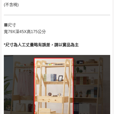
要購買商品，請於出發前來電或到「官方
(不含椅)
全部
依評論高至低排列
偏遠地區
Line客服」來信確認商品是否有「現貨」與
運送地
區
運送費用
「金額」。
（請先線上詢問 LINE
依評論低至高排列
只顯示附上圖片
→
@dershin
）
若商品價格或庫存有異常，商家有權取消訂
🟧尺寸
只顯示附上評論
寬79X深45X高175公分
單。
部分網路商品恕無法更改原設計或客製，敬請
桃園
復興鄉
見諒！
*尺寸為人工丈量略有誤差，請以實品為主
接單後二日內(不含例假日)，我們客服會與您
峨眉鄉、五峰鄉、
電話聯絡或E-Mail通知確認訂單。
橫山、北埔鄉、尖
（線上客
服 LINE →
@dershin
）
石鄉、寶山鄉山
新竹
下單前先詢問是否現貨
，若未詢問下單後無
區、新埔山區、芎
現貨我們客服會再來電或E-Mail與您聯絡
林山區、關西 玉山
免 運
（洽詢方式請搜尋 L
ine ID →
@dershin
）
里
費
運送範圍：限定北至基隆，南至苗栗，偏遠
地區恕無法提供運送 (詳見運送規章)。
台北
無
雙溪、貢寮、烏
配送範圍：