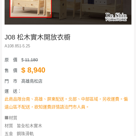
J08 松木實木開放衣櫥
A108.851-5.25
原 價
$
11,180
$
8,940
售 價
門 市
高雄鳥松店
運 送：
此商品限台南、高雄、屏東配送。北部、中部區域，另收運費。偏
遠山區不配送，欲知運費詳情請洽門市人員。
🟧材質
材質 皆全松木實木
五金 鋼珠滑軌