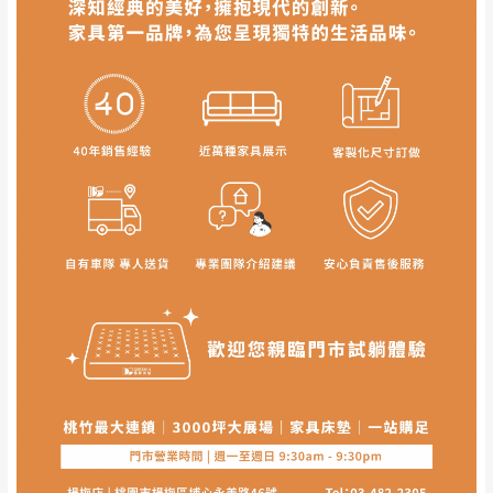
或停止運送服務。
形，我們需酌收退貨運費。
百貨公司配送暫無法配合開店前、閉店後時段，並送
如欲放置營業場所及公開場合之商品則無享
至百貨公司卸貨區為限，恕無法送至指定樓面。
《 如
有商品一年保固之服務。
遇百貨周年慶期間，恕暫停百貨公司相關運送 》
無回收家具服務，若需回收家俱可聯絡當地請清潔隊
▪️
訂單成立
時請儘速於三日內完成付款，
交易恕不
回收,免付費清運專線：0800-085-717
殺價，商品均已最低價格售出
，且在特定時日會給
予折扣，請密切注意。
▪️
三
日內若未接獲您的匯款或轉帳通知，商品將不
訂購前請先確認
商品款式、尺寸、材質
是否符合您的
予保留(訂單自動取消)。
居家需求。
▪️
無回收家具服務，若需回收家具可聯絡當地請清
請務必填寫正確之
收貨人姓名、收貨地址、電話
等資
潔隊回收,免付費清運專線：0800-085-717。
訊,如有錯誤,本公司保有配送與否之權利。
商品顏色可能會因
拍攝燈光、電腦解析度、螢幕設定
及個人觀感
等因素,造成實品與網頁上有所差異,此並非
瑕疵,請以實際收到之商品顏色為準,敬請見諒。
此販售商品
不含情境圖內之擺設物品
， 以品名和文案
介紹之商品項目為主。