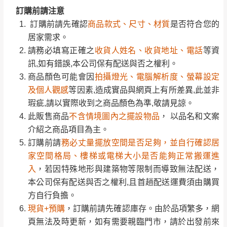
工作天內送達，如遇國定假日將順延寄送。
配送天數：5~14天
訊,如有錯誤,本公司保有配送與否之權利。
訂購前請注意
到貨時間：指定送貨日當天以電話聯絡確認
商品顏色可能會因
拍攝燈光、電腦解析度、螢幕設定
訂購前請先確認
商品款式、尺寸、材質
是否符合您的
退換貨說明：
及個人觀感
等因素,造成實品與網頁上有所差異,此並非
居家需求。
若收到不良品，請於到貨日起七日內通知本
｜周（一）配送部門固定公休無送貨｜
瑕疵,請以實際收到之商品顏色為準,敬請見諒。
請務必填寫正確之
收貨人姓名、收貨地址、電話
等資
公司客服人員，我們將為您更換新品，運費
此販售商品
不含情境圖內之擺設物品
， 以品名和文案
訊,如有錯誤,本公司保有配送與否之權利。
皆由本站負責，所有退回及換貨之商品必須
台北市、新北市地區固定每周(三)、(日)兩天收送貨
介紹之商品項目為主。
商品顏色可能會因
拍攝燈光、電腦解析度、螢幕設定
是全新狀態且完整包裝，床墊、床包、枕頭
訂購前請
務必丈量擺放空間是否足夠，並自行確認居
及個人觀感
等因素,造成實品與網頁上有所差異,此並非
類產品需為未拆封狀態(請保持商品、附件、
家空間格局、樓梯或電梯大小是否能夠正常搬運進
瑕疵,請以實際收到之商品顏色為準,敬請見諒。
包裝、廠商紙及所有附隨文件或資料之完整
暫無配送地區
：
彰化、南投、雲林、嘉義、台南、高
入
，若因特殊地形與建築物等限制而導致無法配送，
此販售商品
不含情境圖內之擺設物品
， 以品名和文案
性)，若未依照上述方式處理，恕無法接受退
雄、屏東、宜蘭、 花蓮、台東、金門、馬祖、澎湖地區
本公司保有配送與否之權利,且首趟配送運費須由購買
介紹之商品項目為主。
貨。
（可於LINE線上詢問 →
@dershin
）
方自行負擔。
訂購前請
務必丈量擺放空間是否足夠，並自行確認居
由於透過電腦螢幕選購商品，可能會因個人
現貨+預購
，訂購前請先確認庫存。由於品項繁多，網
家空間格局、樓梯或電梯大小是否能夠正常搬運進
電腦螢幕的設定色差或解析度等因素， 與實
頁無法及時更新，如有需要親臨門市，請於出發前來
入
，若因特殊地形與建築物等限制而導致無法配送，
際商品的顏色、質感稍有不同，如因此而需
加收說明
電或到line官方客服確認商品是否有「現貨」與 「金
本公司保有配送與否之權利,且首趟配送運費須由購買
退換貨，
需自付來回運費及人資成本
，請您
額」。
若商品價格或庫存有異常，商家有權取消訂
方自行負擔。
訂購前詳加確認。(包含商品尺寸是否合適)。
單。
現貨+預購
，訂購前請先確認庫存。由於品項繁多，網
訂購前請確認商品尺寸，大型物件因為人工
頁無法及時更新，如有需要親臨門市，請於出發前來
尺寸為人工丈量略有誤差，請以實品為主