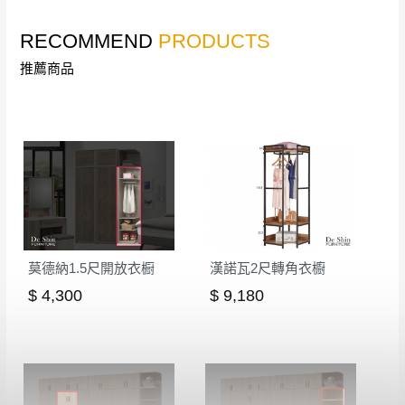
▼
若您有任何疑問，歡迎加Line或來電洽詢
▼
RECOMMEND
PRODUCTS
點選
前往Line做詢問 ⮕ LINE ID：＠dershin
推薦商品
莫德納1.5尺開放衣橱
漢諾瓦2尺轉角衣櫥
訂購前請先確認
商品款式、尺寸、材質
是否符合您的
$ 4,300
$ 9,180
居家需求。
請務必填寫正確之
收貨人姓名、收貨地址、電話
等資
訊,如有錯誤,本公司保有配送與否之權利。
商品顏色可能會因
拍攝燈光、電腦解析度、螢幕設定