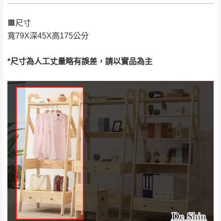
偏遠地區
Line客服」來信確認商品是否有「現貨」與
運送地
區
運送費用
「金額」。
（請先線上詢問 LINE
依評論低至高排列
只顯示附上圖片
🟧尺寸
→
@dershin
）
若商品價格或庫存有異常，商家有權取消訂
寬79X深45X高175公分
只顯示附上評論
單。
部分網路商品恕無法更改原設計或客製，敬請
桃園
復興鄉
*尺寸為人工丈量略有誤差，請以實品為主
見諒！
接單後二日內(不含例假日)，我們客服會與您
峨眉鄉、五峰鄉、
電話聯絡或E-Mail通知確認訂單。
橫山、北埔鄉、尖
（線上客
服 LINE →
@dershin
）
石鄉、寶山鄉山
新竹
下單前先詢問是否現貨
，若未詢問下單後無
區、新埔山區、芎
現貨我們客服會再來電或E-Mail與您聯絡
林山區、關西 玉山
免 運
（洽詢方式請搜尋 L
ine ID →
@dershin
）
里
費
運送範圍：限定北至基隆，南至苗栗，偏遠
地區恕無法提供運送 (詳見運送規章)。
台北
無
雙溪、貢寮、烏
配送範圍：
來、平溪、九份、
苗栗至基隆；其它地區暫不開放，如因特殊