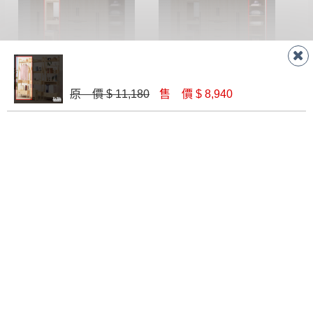
及個人觀感
等因素,造成實品與網頁上有所差異,此並非
瑕疵,請以實際收到之商品顏色為準,敬請見諒。
此販售商品
不含情境圖內之擺設物品
， 以品名和文案
介紹之商品項目為主。
【金呷意系統衣櫃】2尺鏡台衣櫃椅組-可訂製
【金呷意系統衣櫃】1.5尺開放式轉角櫃-可訂製
訂購前請
務必丈量擺放空間是否足夠，並自行確認居
$ 8,690
$ 4,830
家空間格局、樓梯或電梯大小是否能夠正常搬運進
原 價 $ 11,180
售 價 $ 8,940
入
，若因特殊地形與建築物等限制而導致無法配送，
本公司保有配送與否之權利,且首趟配送運費須由購買
方自行負擔。
現貨+預購
，訂購前請先確認庫存。由於品項繁多，網
頁無法及時更新，如有需要親臨門市，請於出發前來
電或到line官方客服確認商品是否有「現貨」與 「金
額」。
若商品價格或庫存有異常，商家有權取消訂
單。
漢娜1.5尺開放衣櫥（365）
優娜1.5尺開放置物衣櫥(U10)
$ 5,800
$ 7,250
尺寸為人工丈量略有誤差，請以實品為主
商品顏色可能會因
拍攝燈光、電腦解析度、螢幕設定
等因
素,造成實品與網頁上有所差異