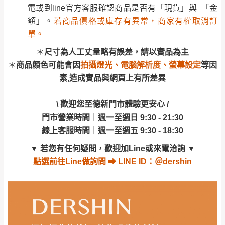
丈量，難免會有些許誤差值(約正負0.5CM)
。
電或到line官方客服確認商品是否有「現貨」與 「金
商品顏色可能會因
拍攝燈光、電腦解析度、螢幕設定
等因
詳細尺寸以實品為主。
。
額」。
若商品價格或庫存有異常，商家有權取消訂
素,造成實品與網頁上有所差異
非因本公司問題而需退換貨，請於收到貨7日
單。
其它注意事項
內通知客服人員(Line@ ID：
@dershin
)
，並
\ 歡迎您至德新門市體驗更安心 /
＊
尺寸為人工丈量略有誤差，請以實品為主
本司貨車運送如因路況不佳、天候惡劣、過於偏遠之
須保持商品全新狀態與完整包裝。鑑賞期間
門市營業時間｜週一至週日 9:30 - 21:30
＊
商品顏色可能會因
拍攝燈光、電腦解析度、螢幕設定
等因
山區內等，或收貨地點搬運過於困難等因素，導致無
若發生非本司因素致使之汙損破壞，恕無法
線上客服時間｜週一至週五 9:30 - 18:30
素,造成實品與網頁上有所差異
法順利配送，本公司除了盡最大努力完成配送外，視
辦理退換貨。
▼
若您有任何疑問，歡迎加Line或來電洽詢
▼
狀況保有出貨的權利。
台北市、新北市地區固定每周(三)、(日)兩天
\ 歡迎您至德新門市體驗更安心 /
點選
前往Line做詢問 ⮕ LINE ID：＠dershin
保護物流人員的工作安全，賣家無提供吊掛服務，若
收送貨，敬請見諒！
門市營業時間｜週一至週日 9:30 - 21:30
需以吊車或其他的吊掛方式吊運，費用將由買方自行
本公司部份商品無維修服務，超過7日鑑賞
線上客服時間｜週一至週五 9:30 - 18:30
支付。
期，商品使用年限，因客人使用習慣、居家
▼
若您有任何疑問，歡迎加Line或來電洽詢
▼
因大型傢俱有組裝、配送的問題，並非一般快速到貨
環境不同。若屬人為因素導致商品損壞、零
點選
前往Line做詢問 ⮕ LINE ID：＠dershin
商品，無法指定特定時間送達，司機當天到貨前皆會
件短缺，則維修、搬運費用，需由消費者自
再與您通知，讓您不用整天在家等貨，以免浪費你的
行吸收(另事先與消費者報價，消費者同意將
寶貴時間。
會進行維修)。
如遇自然災害、政府宣布之災害警報等不可抗力情
到貨7日內為鑑賞期(注意:鑑賞期非試用期)，
事，而危及運送人員輸送之安全，本司得視狀況延後
若非商品品質瑕疵問題於鑑賞期內退貨之情