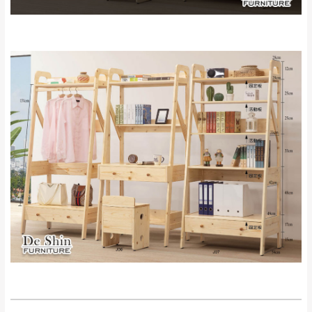
石門、林口 下福
＊A108產品另收運費
地型限制(山區、鄉、鎮、村)、樓梯太小、無
里、新店山區、三
新北
法搬運上樓等因素，導致無法配送，
本公司
峽山區、石碇、坪
保有出貨的權利。
林、福隆、淡水山
保護物流人員的工作安全，賣家無提供吊掛
區、北投湖山路、
服務，若需以吊車或其他的吊掛方式吊運，
深坑山區
費用將由買方自行支付。
$ 9,000以上：免
因大型傢俱有組裝、配送的問題，並非一般
運費
快速到貨商品，無法指定特定時間送達，司
基隆
$ 9,000以下：
基隆山區
機當天到貨前皆會再與您通知，讓你不用整
NT$500元
天在家等貨，以節省您的寶貴時間。
＊A108產品另收運費
由於百貨公司配送較為不易，故暫無法配送
$ 9,000以上：免
至百貨公司內部。
卓蘭鎮、三灣、通
運費
霄山區、西湖、泰
苗栗
$ 9,000以下：
安鄉、大湖鄉、頭
發票寄送：
NT$500元
訂購前請先確認
商品款式、尺寸、材質
是否符合您的
屋、獅潭鄉
若您選擇三聯式或索取兩聯式發票，發票將於商品
＊A108產品另收運費
居家需求。
完成出貨15個工作天另行寄出，另外約加上2~7個
請務必填寫正確之
收貨人姓名、收貨地址、電話
等資