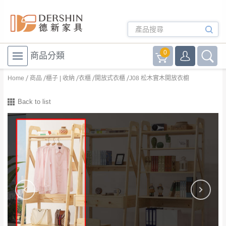
0
商品分類
Home
商品
櫃子 | 收納
衣櫃
開放式衣櫃
J08 松木實木開放衣櫥
Back to list