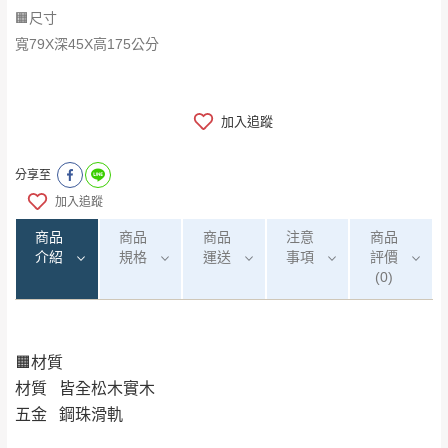
🟧尺寸
寬79X深45X高175公分
加入追蹤
分享至
加入追蹤
商品
商品
商品
注意
商品
介紹
規格
運送
事項
評價
(0)
🟧材質
0
注意事項：
/5
運 費 說 明
(0)筆
材質 皆全松木實木
由於
品項繁多，網頁無法及時更新，如有需
五金 鋼珠滑軌
要購買商品，請於出發前來電或到「官方
全部
依評論高至低排列