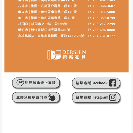
訂購前請
務必丈量擺放空間是否足夠，並自行確認居
家空間格局、樓梯或電梯大小是否能夠正常搬運進
入
，若因特殊地形與建築物等限制而導致無法配送，
本公司保有配送與否之權利,且首趟配送運費須由購買
方自行負擔。
現貨+預購
，訂購前請先確認庫存。由於品項繁多，網
頁無法及時更新，如有需要親臨門市，請於出發前來
電或到line官方客服確認商品是否有「現貨」與 「金
額」。
若商品價格或庫存有異常，商家有權取消訂
單。
尺寸為人工丈量略有誤差，請以實品為主
商品顏色可能會因
拍攝燈光、電腦解析度、螢幕設定
等因
素,造成實品與網頁上有所差異
\ 歡迎您至德新門市體驗更安心 /
門市營業時間｜週一至週日 9:30 - 21:30
線上客服時間｜週一至週五 9:30 - 18:30