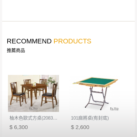
。
詳細尺寸以實品為主。
。
非因本公司問題而需退換貨，請於收到貨7日
其它注意事項
內通知客服人員(Line@ ID：
@dershin
)
，並
本司貨車運送如因路況不佳、天候惡劣、過於偏遠之
須保持商品全新狀態與完整包裝。鑑賞期間
RECOMMEND
PRODUCTS
山區內等，或收貨地點搬運過於困難等因素，導致無
若發生非本司因素致使之汙損破壞，恕無法
法順利配送，本公司除了盡最大努力完成配送外，視
推薦商品
辦理退換貨。
狀況保有出貨的權利。
台北市、新北市地區固定每周(三)、(日)兩天
保護物流人員的工作安全，賣家無提供吊掛服務，若
收送貨，敬請見諒！
需以吊車或其他的吊掛方式吊運，費用將由買方自行
本公司部份商品無維修服務，超過7日鑑賞
支付。
期，商品使用年限，因客人使用習慣、居家
因大型傢俱有組裝、配送的問題，並非一般快速到貨
環境不同。若屬人為因素導致商品損壞、零
商品，無法指定特定時間送達，司機當天到貨前皆會
件短缺，則維修、搬運費用，需由消費者自
再與您通知，讓您不用整天在家等貨，以免浪費你的
行吸收(另事先與消費者報價，消費者同意將
寶貴時間。
會進行維修)。
柚木色歐式方桌(2083-81)
101麻將桌(有封底)
如遇自然災害、政府宣布之災害警報等不可抗力情
到貨7日內為鑑賞期(注意:鑑賞期非試用期)，
$ 6,300
$ 2,600
事，而危及運送人員輸送之安全，本司得視狀況延後
若非商品品質瑕疵問題於鑑賞期內退貨之情
或停止運送服務。