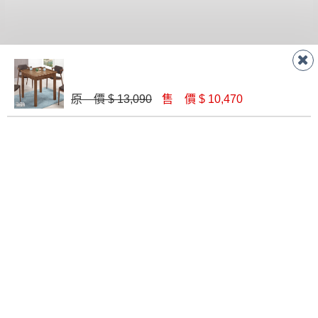
形，我們需酌收退貨運費。
百貨公司配送暫無法配合開店前、閉店後時段，並送
如欲放置營業場所及公開場合之商品則無享
至百貨公司卸貨區為限，恕無法送至指定樓面。
《 如
有商品一年保固之服務。
遇百貨周年慶期間，恕暫停百貨公司相關運送 》
無回收家具服務，若需回收家俱可聯絡當地請清潔隊
▪️
訂單成立
時請儘速於三日內完成付款，
交易恕不
聯絡客服
回收,免付費清運專線：0800-085-717
殺價，商品均已最低價格售出
，且在特定時日會給
原 價 $ 13,090
售 價 $ 10,470
予折扣，請密切注意。
▪️
三
日內若未接獲您的匯款或轉帳通知，商品將不
予保留(訂單自動取消)。
線 上
AM 9:30-PM 6:30
▪️
無回收家具服務，若需回收家具可聯絡當地請清
門 市
AM 9:30-PM 9:30
潔隊回收,免付費清運專線：0800-085-717。
門市據點
楊梅店
南崁店
桃園店
八德店
龜山店
新竹店
高雄鳥松
店
關於我們