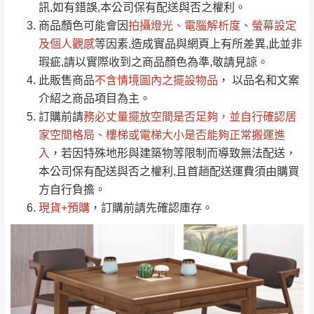
運送地
區
運送費用
訊,如有錯誤,本公司保有配送與否之權利。
「金額」。
（請先線上詢問 LINE
依評論低至高排列
只顯示附上圖片
商品顏色可能會
因
拍攝燈光、電腦解析度、螢幕設定
→
@dershin
）
若商品價格或庫存有異常，商家有權取消訂
及個人觀感
等因素,造成實品與網頁上有所差異,此並非
只顯示附上評論
瑕疵,請以實際收到之商品顏色為準,敬請見諒。
單。
部分網路商品恕無法更改原設計或客製，敬請
桃園
復興鄉
此販售商品
不含情境圖內之擺設物品
， 以品名和文案
見諒！
介紹之商品項目為主。
接單後二日內(不含例假日)，我們客服會與您
峨眉鄉、五峰鄉、
訂購前請
務必丈量擺放空間是否足夠
，並自行確認居
電話聯絡或E-Mail通知確認訂單。
橫山、北埔鄉、尖
家空間格局、
樓梯或電梯大小是否能夠正常搬運進
（線上客
服 LINE →
@dershin
）
石鄉、寶山鄉山
入
，若因特殊地形與建築物等限制而導致無法配送，
新竹
下單前先詢問是否現貨
，若未詢問下單後無
區、新埔山區、芎
本公司保有配送與否之權利,且首趟配送運費須由購買
現貨我們客服會再來電或E-Mail與您聯絡
林山區、關西 玉山
方自行負擔。
免 運
（洽詢方式請搜尋 L
ine ID →
@dershin
）
里
現貨+預購
，訂購前請先確認庫存。
費
運送範圍：限定北至基隆，南至苗栗，偏遠
地區恕無法提供運送 (詳見運送規章)。
台北
無
雙溪、貢寮、烏
配送範圍：
來、平溪、九份、
苗栗至基隆；其它地區暫不開放，如因特殊