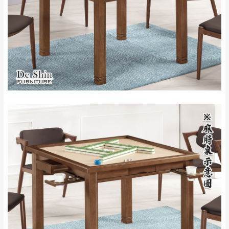
石門、林口 下福
＊A108產品另收運費
地型限制(山區、鄉、鎮、村)、樓梯太小、無
里、新店山區、三
新北
法搬運上樓等因素，導致無法配送，
本公司
峽山區、石碇、坪
保有出貨的權利。
林、福隆、淡水山
保護物流人員的工作安全，賣家無提供吊掛
區、北投湖山路、
服務，若需以吊車或其他的吊掛方式吊運，
深坑山區
費用將由買方自行支付。
$ 9,000以上：免
因大型傢俱有組裝、配送的問題，並非一般
運費
快速到貨商品，無法指定特定時間送達，司
基隆
$ 9,000以下：
基隆山區
機當天到貨前皆會再與您通知，讓你不用整
NT$500元
天在家等貨，以節省您的寶貴時間。
＊A108產品另收運費
由於百貨公司配送較為不易，故暫無法配送
$ 9,000以上：免
至百貨公司內部。
卓蘭鎮、三灣、通
運費
霄山區、西湖、泰
苗栗
$ 9,000以下：
安鄉、大湖鄉、頭
發票寄送：
NT$500元
屋、獅潭鄉
若您選擇三聯式或索取兩聯式發票，發票將於商品
＊A108產品另收運費
完成出貨15個工作天另行寄出，另外約加上2~7個
工作天內送達，如遇國定假日將順延寄送。