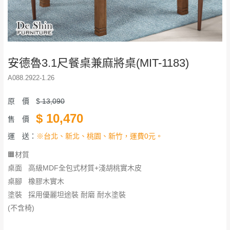
安德魯3.1尺餐桌兼麻將桌(MIT-1183)
A088.2922-1.26
原 價
$
13,090
$
10,470
售 價
運 送：
※台北、新北、桃園、新竹，運費0元。
🟧材質
桌面 高級MDF全包式材質+淺胡桃實木皮
桌腳 橡膠木實木
塗裝 採用優麗坦途裝 耐磨 耐水塗裝
(不含椅)