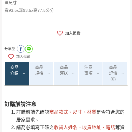
🟧尺寸
寬93.5x深93.5x高77.5公分
加入追蹤
分享至
加入追蹤
商品
商品
商品
注意
商品
介紹
規格
運送
事項
評價
(0)
訂購前請注意
0
注意事項：
/5
運 費 說 明
(0)筆
訂購前請先確認
商品款式、尺寸、材質
是否符合您的
由於
品項繁多，網頁無法及時更新，如有需
居家需求。
要購買商品，請於出發前來電或到「官方
請務必填寫正確之
收貨人姓名、收貨地址、電話
等資
全部
依評論高至低排列
偏遠地區
Line客服」來信確認商品是否有「現貨」與