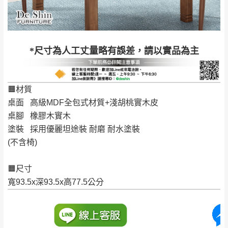
配送天數：5~14天
到貨時間：指定送貨日當天以電話聯絡確認
退換貨說明：
若收到不良品，請於到貨日起七日內通知本
｜周（一）配送部門固定公休無送貨｜
*尺寸為人工丈量略有誤差，請以實品為主
公司客服人員，我們將為您更換新品，運費
皆由本站負責，所有退回及換貨之商品必須
台北市、新北市地區固定每周(三)、(日)兩天收送貨
是全新狀態且完整包裝，床墊、床包、枕頭
🟧材質
類產品需為未拆封狀態(請保持商品、附件、
桌面 高級MDF全包式材質+淺胡桃實木皮
包裝、廠商紙及所有附隨文件或資料之完整
暫無配送地區
：
彰化、南投、雲林、嘉義、台南、高
桌腳 橡膠木實木
性)，若未依照上述方式處理，恕無法接受退
雄、屏東、宜蘭、 花蓮、台東、金門、馬祖、澎湖地區
塗裝 採用優麗坦途裝 耐磨 耐水塗裝
貨。
（可於LINE線上詢問 →
@dershin
）
(不含椅)
由於透過電腦螢幕選購商品，可能會因個人
電腦螢幕的設定色差或解析度等因素， 與實
🟧尺寸
際商品的顏色、質感稍有不同，如因此而需
加收說明
寬93.5x深93.5x高77.5公分
退換貨，
需自付來回運費及人資成本
，請您
訂購前詳加確認。(包含商品尺寸是否合適)。
訂購前請確認商品尺寸，大型物件因為人工
丈量，難免會有些許誤差值(約正負0.5CM)