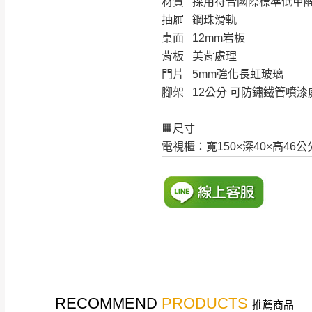
材質 採用符合國際標準低甲
抽屜 鋼珠滑軌
桌面 12mm岩板
背板 美背處理
門片 5mm強化長虹玻璃
腳架 12公分 可防鏽鐵管噴漆
🟧尺寸
電視櫃：寬150×深40×高46公
RECOMMEND
PRODUCTS
推薦商品