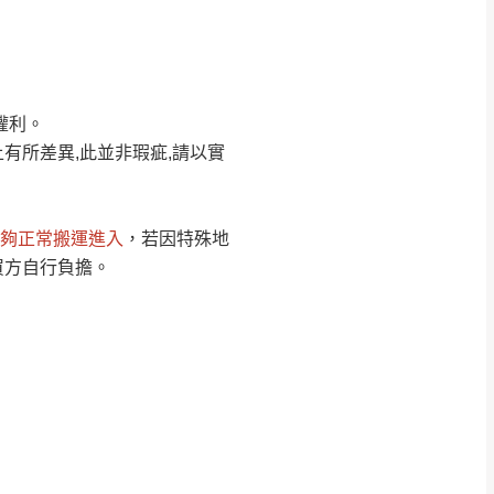
Line客服」來信確
權利。
只顯示附上圖片
只顯示附上評論
有所差異,此並非瑕疵,請以實
偏遠地區
客製，敬請見諒！
線上詢問 LINE →
@dershin
）
夠正常搬運進入
，若因特殊地
復興鄉
買方自行負擔。
聯絡
五峰鄉、橫山、北埔鄉、尖石
。
鄉山區、新埔山區、芎林山區、
關西 玉山里
太小、無法搬運上樓等因
無
吊運，費用將由買方自