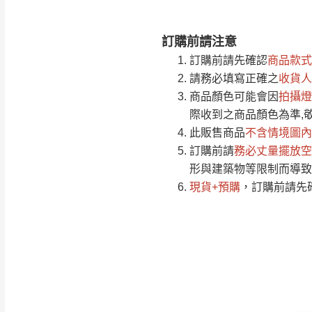
訂購前請注意
注意事項：
0
訂購前請先確認
商品款式
由於
品項繁多，
/5
請務必填寫正確之
收貨人
(0)筆
認商品是否有「
商品顏色可能會
因
拍攝燈
運送地
區
若商品價格或庫存有
際收到之商品顏色為準,
接單後二日內(不
此販售商品
不含情境圖內
訂購前請
（線上客
務必丈量擺放空
服 LIN
桃園
形與建築物等限制而導致
下單前先詢問是
現貨+預購
，訂購前請先
（洽詢方式請搜尋
運送範圍：限定北
新竹
配送範圍：
苗栗至基隆；其
台北
素，導致無法配
保護物流人員的