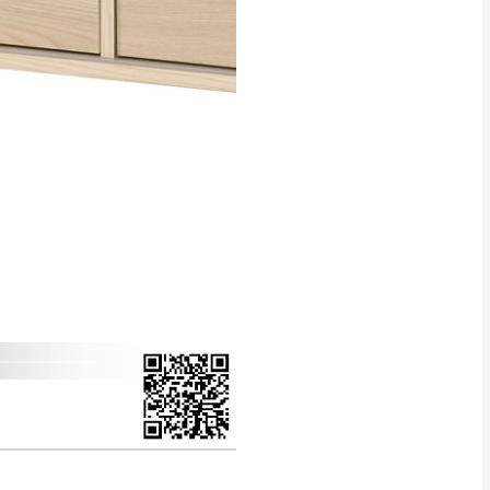
得視狀況延後或停止運送服
指定樓面。
《 如遇百貨周年慶
7