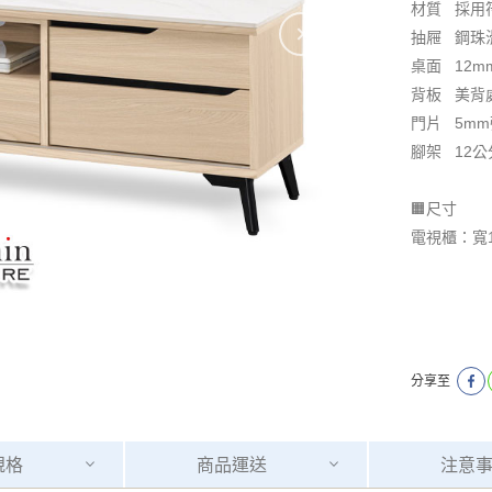
材質 採用
抽屜 鋼珠
桌面 12m
背板 美背
門片 5m
腳架 12
🟧尺寸
電視櫃：寬1
分享至
規格
商品
運送
注意