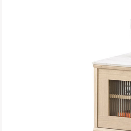
訂購前請確認商品
為主。
暫無配送地區
非因本公司問題而
：
彰化、南
（可於LINE線上詢問 →
狀態與完整包裝
@d
台北市、新北市地
本公司部份商品
加收說明
為因素導致商品
者同意將會進行維
到貨7日內為鑑
退貨運費。
如欲放置營業場
其它注意事項
▪️
訂單成立
時請儘速於
本司貨車運送如因路況不
請密切注意。
本公司除了盡最大努力完
▪️
三
日內若未接獲您的匯
保護物流人員的工作安全
▪️
無回收家具服務，若需回
因大型傢俱有組裝、配送
讓您不用整天在家等貨，