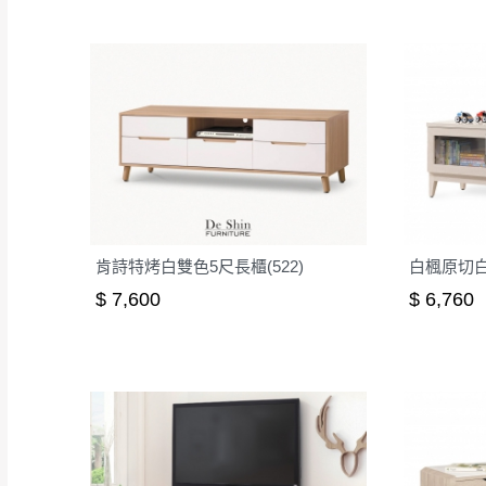
肯詩特烤白雙色5尺長櫃(522)
白楓原切白橡
$ 7,600
$ 6,760