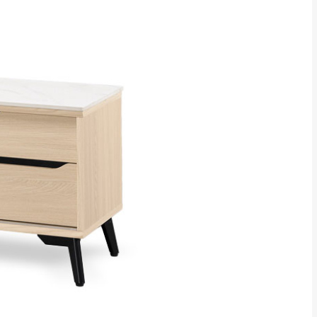
貢寮、烏來、平溪、九份、石
下福里、新店山區、三峽山區、
達，司機當天到貨前皆
林、福隆、淡水山區、北投湖山
路、深坑山區
基隆山區
加上2~7個工作天內
三灣、通霄山區、西湖、泰安
、大湖鄉、頭屋、獅潭鄉
，運費皆由本站負責，
未拆封狀態(請保持商
理，恕無法接受退貨。
 與實際商品的顏色、
加確認。(包含商品尺寸