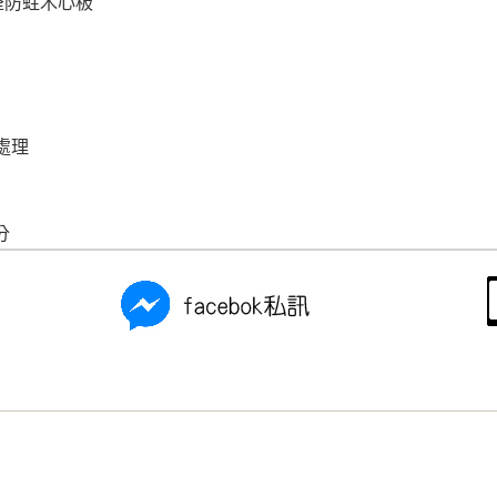
醛防蛀木心板
處理
分