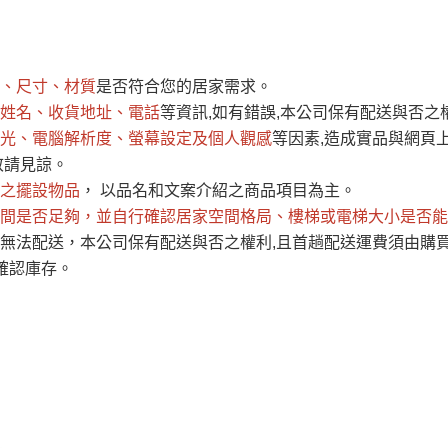
運 費 說 明
、尺寸、材質
是否符合您的居家需求。
網頁無法及時更新，如有需要購買商品，請於出發前來電或到「官方
姓名、收貨地址、電話
等資訊,如有錯誤,本公司保有配送與否之
全部
依評論高至低排列
依評論低至高排列
現貨」與 「金額」。
光、電腦解析度、螢幕設定及個人觀感
等因素,造成實品與網頁上
運送費用
異常，商家有權取消訂單。
部分網路商品恕無法更改原設計或
敬請見諒。
（請先
含例假日)，我們客服會與您電話聯絡或E-Mail通知確認訂單。
之擺設物品
， 以品名和文案介紹之商品項目為主。
間是否足夠
E →
@dershin
，並自行確認居家空間格局、
）
樓梯或電梯大小是否能
無法配送，本公司保有配送與否之權利,且首趟配送運費須由購
否現貨
，若未詢問下單後無現貨我們客服會再來電或E-Mail與您
確認庫存。
 L
ine ID →
@dershin
）
峨眉鄉、
至基隆，南至苗栗，偏遠地區恕無法提供運送 (詳見運送規章)
鄉、寶山
免 運 費
它地區暫不開放，如因特殊地型限制(山區、鄉、鎮、村)、樓梯
送，
本公司保有出貨的權利。
工作安全，賣家無提供吊掛服務，若需以吊車或其他的吊掛方式