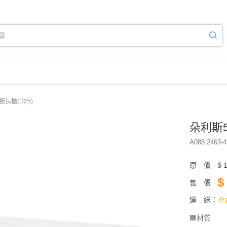
長櫃(D25)
朵利斯5
A088.2463-4
原 價
$
1
$
售 價
運 送：
※
🟧材質