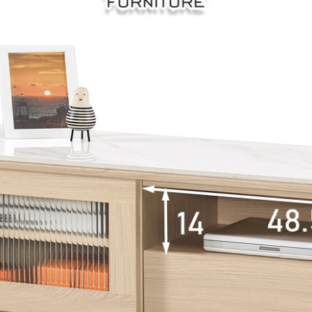
尺寸，大型物件因為人工丈量，難免會有些許誤差值(約正負0.5
需退換貨，請於收到貨7日內通知客服人員(Line@ ID：
@dersh
投、雲林、嘉義、台南、高雄、屏東、宜蘭、 花蓮、台東、金門
。鑑賞期間若發生非本司因素致使之汙損破壞，恕無法辦理退換
ershin
）
區固定每周(三)、(日)兩天收送貨，敬請見諒！
無維修服務，超過7日鑑賞期，商品使用年限，因客人使用習慣
損壞、零件短缺，則維修、搬運費用，需由消費者自行吸收(另事
修)。
賞期(注意:鑑賞期非試用期)，若非商品品質瑕疵問題於鑑賞期內
。
所及公開場合之商品則無享有商品一年保固之服務。
三日內完成付款，
交易恕不殺價，商品均已最低價格售出
，且在
佳、天候惡劣、過於偏遠之山區內等，或收貨地點搬運過於困難
成配送外，視狀況保有出貨的權利。
款或轉帳通知，商品將不予保留(訂單自動取消)。
，賣家無提供吊掛服務，若需以吊車或其他的吊掛方式吊運，費
收家具可聯絡當地請清潔隊回收,免付費清運專線：0800-085-7
的問題，並非一般快速到貨商品，無法指定特定時間送達，司機
以免浪費你的寶貴時間。