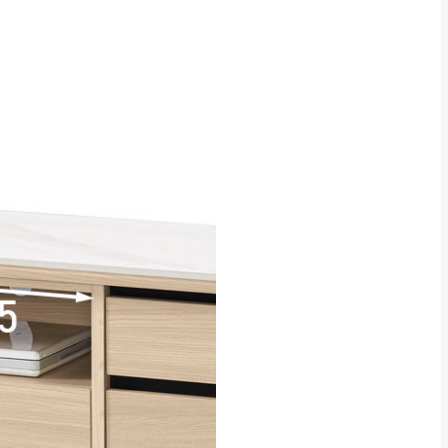
CM) 詳細尺寸以實品
in
)
，並須保持商品全新
、馬祖、澎湖地區
貨。
、居家環境不同。若屬人
先與消費者報價，消費
。
退貨之情形，我們需酌收
特定時日會給予折扣，
等因素，導致無法順利配送，
用將由買方自行支付。
17。
當天到貨前皆會再與您通知，