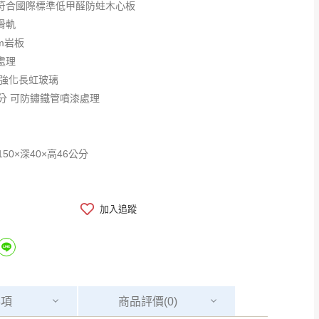
符合國際標準低甲醛防蛀木心板
滑軌
m岩板
處理
m強化長虹玻璃
公分 可防鏽鐵管噴漆處理
50×深40×高46公分
加入追蹤
事項
商品
評價(0)