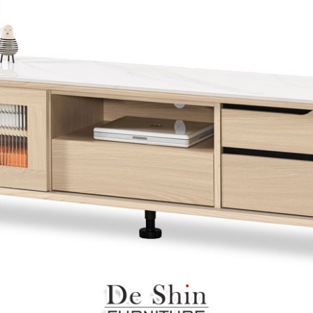
雙溪、
門、林口 
＊A108產品另收運費
裝、配送的問題，並非一般快速到貨商品，無法指定特定時間送
石碇、坪
讓你不用整天在家等貨，以節省您的寶貴時間。
送較為不易，故暫無法配送至百貨公司內部。
$ 9,000以上：免運費
$ 9,000以下：NT$500元
＊A108產品另收運費
兩聯式發票，發票將於商品完成出貨15個工作天另行寄出，另外約
$ 9,000以上：免運費
卓蘭鎮、
順延寄送。
$ 9,000以下：NT$500元
鄉
＊A108產品另收運費
請於到貨日起七日內通知本公司客服人員，我們將為您更換新品
配送天數：5~14天
之商品必須是全新狀態且完整包裝，床墊、床包、枕頭類產品需為
到貨時間：指定送貨日當天以電話聯絡確認
、廠商紙及所有附隨文件或資料之完整性)，若未依照上述方式處
幕選購商品，可能會因個人電腦螢幕的設定色差或解析度等因素，
｜周（一）配送部門固定公休無送貨｜
如因此而需退換貨，
需自付來回運費及人資成本
，請您訂購前詳
台北市、新北市地區固定每周(三)、(日)兩天收送貨