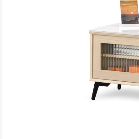
行支付。
新北
因大型傢俱有組
會再與您通知，
由於百貨公司配
基隆
發票寄送：
若您選擇三聯式或索取
送達，如遇國定假日將
苗栗
退換貨說明：
若收到不良品，
所有退回及換貨
品、附件、包裝
由於透過電腦螢
質感稍有不同，
是否合適)。