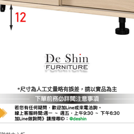
之災害警報等不可抗力情事，而危及運送人員輸送之安全，本司
開店前、閉店後時段，並送至百貨公司卸貨區為限，恕無法送至
關運送 》
家俱可聯絡當地請清潔隊回收,免付費清運專線：0800-085-71
*尺寸為人工丈量略有誤差，請以實品為主