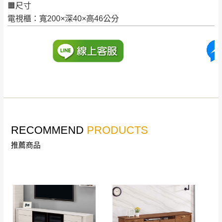
🟧尺寸
訂購前詳加確認。(包含商品尺寸是否合適)。
電視櫃：寬200×深40×高46公分
訂購前請確認商品尺寸，大型物件因為人工
丈量，難免會有些許誤差值(約正負0.5CM)
。
詳細尺寸以實品為主。
。
非因本公司問題而需退換貨，請於收到貨7日
其它注意事項
內通知客服人員(Line@ ID：
@dershin
)
，並
本司貨車運送如因路況不佳、天候惡劣、過於偏遠之
須保持商品全新狀態與完整包裝。鑑賞期間
山區內等，或收貨地點搬運過於困難等因素，導致無
若發生非本司因素致使之汙損破壞，恕無法
法順利配送，本公司除了盡最大努力完成配送外，視
辦理退換貨。
RECOMMEND
PRODUCTS
狀況保有出貨的權利。
台北市、新北市地區固定每周(三)、(日)兩天
保護物流人員的工作安全，賣家無提供吊掛服務，若
推薦商品
收送貨，敬請見諒！
需以吊車或其他的吊掛方式吊運，費用將由買方自行
本公司部份商品無維修服務，超過7日鑑賞
支付。
期，商品使用年限，因客人使用習慣、居家
因大型傢俱有組裝、配送的問題，並非一般快速到貨
環境不同。若屬人為因素導致商品損壞、零
商品，無法指定特定時間送達，司機當天到貨前皆會
件短缺，則維修、搬運費用，需由消費者自
再與您通知，讓您不用整天在家等貨，以免浪費你的
行吸收(另事先與消費者報價，消費者同意將
寶貴時間。