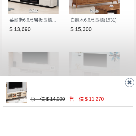
會進行維修)。
如遇自然災害、政府宣布之災害警報等不可抗力情
到貨7日內為鑑賞期(注意:鑑賞期非試用期)，
事，而危及運送人員輸送之安全，本司得視狀況延後
若非商品品質瑕疵問題於鑑賞期內退貨之情
華爾斯6.6尺岩板長櫃(263)
白臘木6.6尺長櫃(1931)
或停止運送服務。
形，我們需酌收退貨運費。
$ 13,690
$ 15,300
百貨公司配送暫無法配合開店前、閉店後時段，並送
如欲放置營業場所及公開場合之商品則無享
至百貨公司卸貨區為限，恕無法送至指定樓面。
《 如
有商品一年保固之服務。
遇百貨周年慶期間，恕暫停百貨公司相關運送 》
無回收家具服務，若需回收家俱可聯絡當地請清潔隊
▪️
訂單成立
時請儘速於三日內完成付款，
交易恕不
回收,免付費清運專線：0800-085-717
殺價，商品均已最低價格售出
，且在特定時日會給
予折扣，請密切注意。
▪️
三
日內若未接獲您的匯款或轉帳通知，商品將不
予保留(訂單自動取消)。
納維斯6.6尺長櫃(A133)
立遠6.6尺雙抽岩板電視櫃(TV-5825)
▪️
無回收家具服務，若需回收家具可聯絡當地請清
原 價 $ 14,090
售 價 $ 11,270
$ 10,140
$ 5,700
潔隊回收,免付費清運專線：0800-085-717。