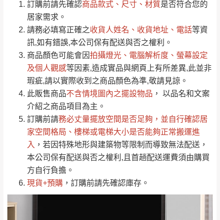
/5
運 費 說 明
(0)筆
訂購前請先確認
商品款式、尺寸、材質
是否符合您的
由於
品項繁多，網頁無法及時更新，如有需
居家需求。
要購買商品，請於出發前來電或到「官方
請務必填寫正確之
收貨人姓名、收貨地址、電話
等資
全部
依評論高至低排列
偏遠地區
Line客服」來信確認商品是否有「現貨」與
運送地
區
運送費用
訊,如有錯誤,本公司保有配送與否之權利。
「金額」。
（請先線上詢問 LINE
依評論低至高排列
只顯示附上圖片
商品顏色可能會
因
拍攝燈光、電腦解析度、螢幕設定
→
@dershin
）
若商品價格或庫存有異常，商家有權取消訂
及個人觀感
等因素,造成實品與網頁上有所差異,此並非
只顯示附上評論
瑕疵,請以實際收到之商品顏色為準,敬請見諒。
單。
部分網路商品恕無法更改原設計或客製，敬請
桃園
復興鄉
此販售商品
不含情境圖內之擺設物品
， 以品名和文案
見諒！
介紹之商品項目為主。
接單後二日內(不含例假日)，我們客服會與您
峨眉鄉、五峰鄉、
訂購前請
務必丈量擺放空間是否足夠
，並自行確認居
電話聯絡或E-Mail通知確認訂單。
橫山、北埔鄉、尖
家空間格局、
樓梯或電梯大小是否能夠正常搬運進
（線上客
服 LINE →
@dershin
）
石鄉、寶山鄉山
入
，若因特殊地形與建築物等限制而導致無法配送，
新竹
下單前先詢問是否現貨
，若未詢問下單後無
區、新埔山區、芎
本公司保有配送與否之權利,且首趟配送運費須由購買
現貨我們客服會再來電或E-Mail與您聯絡
林山區、關西 玉山
方自行負擔。
免 運
（洽詢方式請搜尋 L
ine ID →
@dershin
）
里
現貨+預購
，訂購前請先確認庫存。
費
運送範圍：限定北至基隆，南至苗栗，偏遠
地區恕無法提供運送 (詳見運送規章)。
台北
無