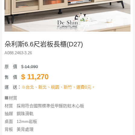
朵利斯6.6尺岩板長櫃(D27)
A088.2463-3.26
原 價
$
14,090
$
11,270
售 價
運 送：
※台北、新北、桃園、新竹，運費0元。
🟧材質
材質 採用符合國際標準低甲醛防蛀木心板
抽屜 鋼珠滑軌
桌面 12mm岩板
背板 美背處理