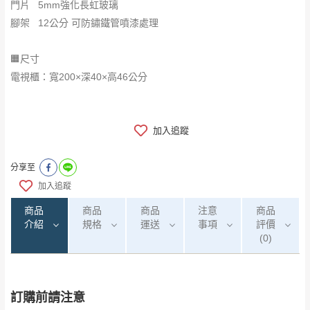
門片 5mm強化長虹玻璃
腳架 12公分 可防鏽鐵管噴漆處理
🟧尺寸
電視櫃：寬200×深40×高46公分
加入追蹤
分享至
加入追蹤
商品
商品
商品
注意
商品
介紹
規格
運送
事項
評價
(0)
訂購前請注意
0
注意事項：