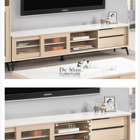
雙溪、貢寮、烏
配送範圍：
來、平溪、九份、
苗栗至基隆；其它地區暫不開放，如因特殊
石門、林口 下福
＊A108產品另收運費
地型限制(山區、鄉、鎮、村)、樓梯太小、無
里、新店山區、三
新北
法搬運上樓等因素，導致無法配送，
本公司
峽山區、石碇、坪
保有出貨的權利。
林、福隆、淡水山
保護物流人員的工作安全，賣家無提供吊掛
區、北投湖山路、
服務，若需以吊車或其他的吊掛方式吊運，
深坑山區
費用將由買方自行支付。
$ 9,000以上：免
因大型傢俱有組裝、配送的問題，並非一般
運費
快速到貨商品，無法指定特定時間送達，司
基隆
$ 9,000以下：
基隆山區
機當天到貨前皆會再與您通知，讓你不用整
NT$500元
天在家等貨，以節省您的寶貴時間。
＊A108產品另收運費
由於百貨公司配送較為不易，故暫無法配送
$ 9,000以上：免
至百貨公司內部。
卓蘭鎮、三灣、通
運費
霄山區、西湖、泰
苗栗
$ 9,000以下：
安鄉、大湖鄉、頭
發票寄送：
NT$500元