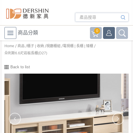
0
商品分類
Home
商品
櫃子 | 收納
視廳櫃組
電視櫃 | 長櫃 | 矮櫃
朵利斯6.6尺岩板長櫃(D27)
Back to list