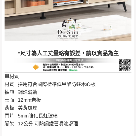
屋、獅潭鄉
若您選擇三聯式或索取兩聯式發票，發票將於商品
＊A108產品另收運費
完成出貨15個工作天另行寄出，另外約加上2~7個
工作天內送達，如遇國定假日將順延寄送。
配送天數：5~14天
到貨時間：指定送貨日當天以電話聯絡確認
退換貨說明：
若收到不良品，請於到貨日起七日內通知本
｜周（一）配送部門固定公休無送貨｜
*尺寸為人工丈量略有誤差，請以實品為主
公司客服人員，我們將為您更換新品，運費
皆由本站負責，所有退回及換貨之商品必須
台北市、新北市地區固定每周(三)、(日)兩天收送貨
是全新狀態且完整包裝，床墊、床包、枕頭
🟧材質
類產品需為未拆封狀態(請保持商品、附件、
材質 採用符合國際標準低甲醛防蛀木心板
包裝、廠商紙及所有附隨文件或資料之完整
暫無配送地區
：
彰化、南投、雲林、嘉義、台南、高
抽屜 鋼珠滑軌
性)，若未依照上述方式處理，恕無法接受退
雄、屏東、宜蘭、 花蓮、台東、金門、馬祖、澎湖地區
桌面 12mm岩板
貨。
（可於LINE線上詢問 →
@dershin
）
背板 美背處理
由於透過電腦螢幕選購商品，可能會因個人
門片 5mm強化長虹玻璃
電腦螢幕的設定色差或解析度等因素， 與實
腳架 12公分 可防鏽鐵管噴漆處理
際商品的顏色、質感稍有不同，如因此而需
加收說明
退換貨，
需自付來回運費及人資成本
，請您