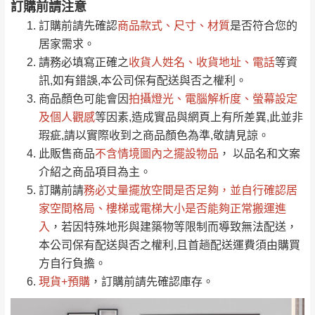
訂購前請注意
0
注意事項：
/5
運 費 說 明
(0)筆
訂購前請先確認
商品款式、尺寸、材質
是否符合您的
由於
品項繁多，網頁無法及時更新，如有需
居家需求。
要購買商品，請於出發前來電或到「官方
請務必填寫正確之
收貨人姓名、收貨地址、電話
等資
全部
依評論高至低排列
偏遠地區
Line客服」來信確認商品是否有「現貨」與
運送地
區
運送費用
訊,如有錯誤,本公司保有配送與否之權利。
「金額」。
（請先線上詢問 LINE
依評論低至高排列
只顯示附上圖片
商品顏色可能會
因
拍攝燈光、電腦解析度、螢幕設定
→
@dershin
）
若商品價格或庫存有異常，商家有權取消訂
及個人觀感
等因素,造成實品與網頁上有所差異,此並非
只顯示附上評論
瑕疵,請以實際收到之商品顏色為準,敬請見諒。
單。
部分網路商品恕無法更改原設計或客製，敬請
桃園
復興鄉
此販售商品
不含情境圖內之擺設物品
， 以品名和文案
見諒！
介紹之商品項目為主。
接單後二日內(不含例假日)，我們客服會與您
峨眉鄉、五峰鄉、
訂購前請
務必丈量擺放空間是否足夠
，並自行確認居
電話聯絡或E-Mail通知確認訂單。
橫山、北埔鄉、尖
家空間格局、
樓梯或電梯大小是否能夠正常搬運進
（線上客
服 LINE →
@dershin
）
石鄉、寶山鄉山
入
，若因特殊地形與建築物等限制而導致無法配送，
新竹
下單前先詢問是否現貨
，若未詢問下單後無
區、新埔山區、芎
本公司保有配送與否之權利,且首趟配送運費須由購買
現貨我們客服會再來電或E-Mail與您聯絡
林山區、關西 玉山
方自行負擔。
免 運
（洽詢方式請搜尋 L
ine ID →
@dershin
）
里
現貨+預購
，訂購前請先確認庫存。
費
運送範圍：限定北至基隆，南至苗栗，偏遠
地區恕無法提供運送 (詳見運送規章)。