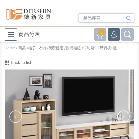
0
商品分類
Home
商品
櫃子 | 收納
視廳櫃組
視聽櫃組
朵利斯9.2尺岩板L櫃
Back to list