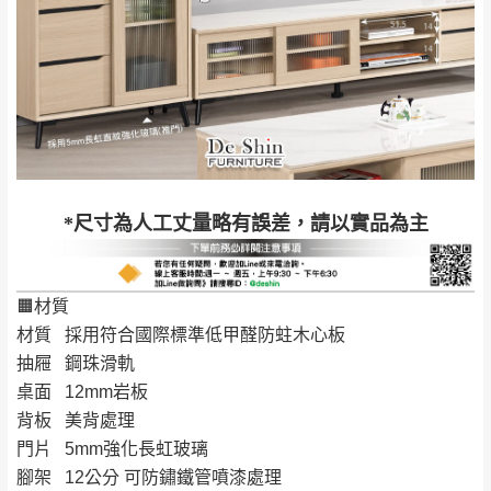
苗栗
$ 9,000以下：
安鄉、大湖鄉、頭
發票寄送：
NT$500元
屋、獅潭鄉
若您選擇三聯式或索取兩聯式發票，發票將於商品
＊A108產品另收運費
完成出貨15個工作天另行寄出，另外約加上2~7個
工作天內送達，如遇國定假日將順延寄送。
配送天數：5~14天
到貨時間：指定送貨日當天以電話聯絡確認
退換貨說明：
若收到不良品，請於到貨日起七日內通知本
｜周（一）配送部門固定公休無送貨｜
*尺寸為人工丈量略有誤差，請以實品為主
公司客服人員，我們將為您更換新品，運費
皆由本站負責，所有退回及換貨之商品必須
台北市、新北市地區固定每周(三)、(日)兩天收送貨
是全新狀態且完整包裝，床墊、床包、枕頭
🟧材質
類產品需為未拆封狀態(請保持商品、附件、
材質 採用符合國際標準低甲醛防蛀木心板
包裝、廠商紙及所有附隨文件或資料之完整
暫無配送地區
：
彰化、南投、雲林、嘉義、台南、高
抽屜 鋼珠滑軌
性)，若未依照上述方式處理，恕無法接受退
雄、屏東、宜蘭、 花蓮、台東、金門、馬祖、澎湖地區
桌面 12mm岩板
貨。
（可於LINE線上詢問 →
@dershin
）
背板 美背處理
由於透過電腦螢幕選購商品，可能會因個人
門片 5mm強化長虹玻璃
電腦螢幕的設定色差或解析度等因素， 與實
腳架 12公分 可防鏽鐵管噴漆處理
際商品的顏色、質感稍有不同，如因此而需