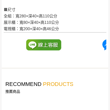
加收說明
退換貨，
需自付來回運費及人資成本
，請您
🟧尺寸
訂購前詳加確認。(包含商品尺寸是否合適)。
全組：寬280×深40×高110公分
訂購前請確認商品尺寸，大型物件因為人工
展示櫃：寬80×深40×高110公分
丈量，難免會有些許誤差值(約正負0.5CM)
。
電視櫃：寬200×深40×高46公分
詳細尺寸以實品為主。
。
非因本公司問題而需退換貨，請於收到貨7日
其它注意事項
內通知客服人員(Line@ ID：
@dershin
)
，並
本司貨車運送如因路況不佳、天候惡劣、過於偏遠之
須保持商品全新狀態與完整包裝。鑑賞期間
山區內等，或收貨地點搬運過於困難等因素，導致無
若發生非本司因素致使之汙損破壞，恕無法
法順利配送，本公司除了盡最大努力完成配送外，視
辦理退換貨。
狀況保有出貨的權利。
台北市、新北市地區固定每周(三)、(日)兩天
保護物流人員的工作安全，賣家無提供吊掛服務，若
收送貨，敬請見諒！
RECOMMEND
PRODUCTS
需以吊車或其他的吊掛方式吊運，費用將由買方自行
本公司部份商品無維修服務，超過7日鑑賞
支付。
推薦商品
期，商品使用年限，因客人使用習慣、居家
因大型傢俱有組裝、配送的問題，並非一般快速到貨
環境不同。若屬人為因素導致商品損壞、零
商品，無法指定特定時間送達，司機當天到貨前皆會
件短缺，則維修、搬運費用，需由消費者自
再與您通知，讓您不用整天在家等貨，以免浪費你的