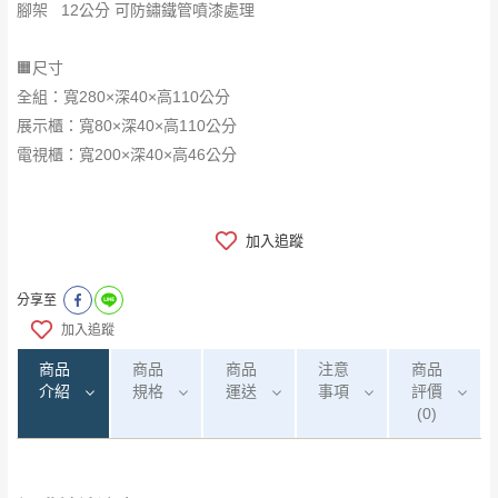
腳架 12公分 可防鏽鐵管噴漆處理
🟧尺寸
全組：寬280×深40×高110公分
展示櫃：寬80×深40×高110公分
電視櫃：寬200×深40×高46公分
加入追蹤
分享至
加入追蹤
商品
商品
商品
注意
商品
介紹
規格
運送
事項
評價
(0)