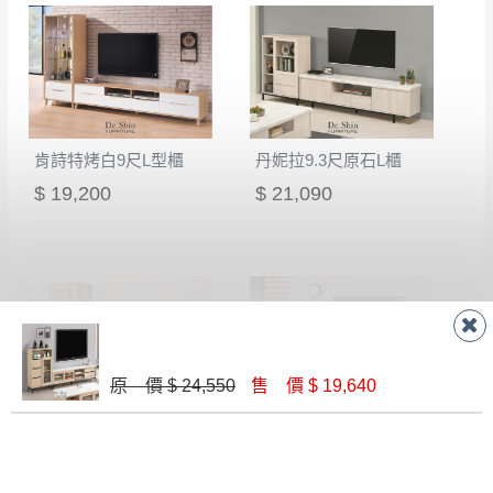
行吸收(另事先與消費者報價，消費者同意將
寶貴時間。
會進行維修)。
如遇自然災害、政府宣布之災害警報等不可抗力情
到貨7日內為鑑賞期(注意:鑑賞期非試用期)，
事，而危及運送人員輸送之安全，本司得視狀況延後
若非商品品質瑕疵問題於鑑賞期內退貨之情
或停止運送服務。
形，我們需酌收退貨運費。
百貨公司配送暫無法配合開店前、閉店後時段，並送
肯詩特烤白9尺L型櫃
丹妮拉9.3尺原石L櫃
如欲放置營業場所及公開場合之商品則無享
至百貨公司卸貨區為限，恕無法送至指定樓面。
《 如
有商品一年保固之服務。
$ 19,200
$ 21,090
遇百貨周年慶期間，恕暫停百貨公司相關運送 》
無回收家具服務，若需回收家俱可聯絡當地請清潔隊
▪️
訂單成立
時請儘速於三日內完成付款，
交易恕不
回收,免付費清運專線：0800-085-717
殺價，商品均已最低價格售出
，且在特定時日會給
予折扣，請密切注意。
▪️
三
日內若未接獲您的匯款或轉帳通知，商品將不
予保留(訂單自動取消)。
原 價 $ 24,550
售 價 $ 19,640
▪️
無回收家具服務，若需回收家具可聯絡當地請清
潔隊回收,免付費清運專線：0800-085-717。
麥德爾灰橡色9尺L型櫃
納維斯9.3尺L櫃
$ 17,800
$ 19,000