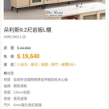
朵利斯9.2尺岩板L櫃
A088.2463-1.26
原 價
$
24,550
$
19,640
售 價
運 送：
※台北、新北、桃園、新竹，運費0元。
🟧材質
材質 採用符合國際標準低甲醛防蛀木心板
抽屜 鋼珠滑軌
桌面 12mm岩板
背板 美背處理
門片 5mm強化長虹玻璃