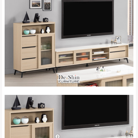
台北
無
雙溪、貢寮、烏
配送範圍：
來、平溪、九份、
苗栗至基隆；其它地區暫不開放，如因特殊
石門、林口 下福
＊A108產品另收運費
地型限制(山區、鄉、鎮、村)、樓梯太小、無
里、新店山區、三
新北
法搬運上樓等因素，導致無法配送，
本公司
峽山區、石碇、坪
保有出貨的權利。
林、福隆、淡水山
保護物流人員的工作安全，賣家無提供吊掛
區、北投湖山路、
服務，若需以吊車或其他的吊掛方式吊運，
深坑山區
費用將由買方自行支付。
$ 9,000以上：免
因大型傢俱有組裝、配送的問題，並非一般
運費
快速到貨商品，無法指定特定時間送達，司
基隆
$ 9,000以下：
基隆山區
機當天到貨前皆會再與您通知，讓你不用整
NT$500元
天在家等貨，以節省您的寶貴時間。
＊A108產品另收運費
由於百貨公司配送較為不易，故暫無法配送
$ 9,000以上：免
至百貨公司內部。
卓蘭鎮、三灣、通
運費
霄山區、西湖、泰