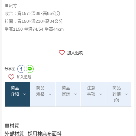
🟧尺寸
收合：寬157×深88×高85公分
拉開：寬150×深210×高34公分
坐寬1150 坐深74/54 坐高44cm
加入追蹤
分享至
加入追蹤
商品
商品
商品
注意
商品
介紹
規格
運送
事項
評價
(0)
🟧材質
0
注意事項：
/5
運 費 說 明
(0)筆
外部材質 採用棉麻布面料