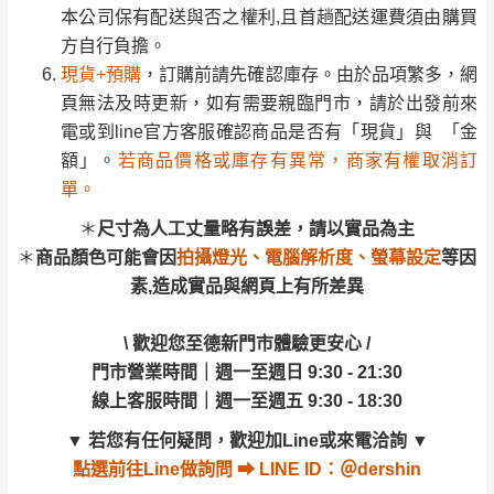
訂購前詳加確認。(包含商品尺寸是否合適)。
電或到line官方客服確認商品是否有「現貨」與 「金
本公司保有配送與否之權利,且首趟配送運費須由購買
訂購前請確認商品尺寸，大型物件因為人工
額」。
若商品價格或庫存有異常，商家有權取消訂
方自行負擔。
丈量，難免會有些許誤差值(約正負0.5CM)
。
單。
現貨+預購
，訂購前請先確認庫存。由於品項繁多，網
詳細尺寸以實品為主。
。
頁無法及時更新，如有需要親臨門市，請於出發前來
尺寸為人工丈量略有誤差，請以實品為主
非因本公司問題而需退換貨，請於收到貨7日
電或到line官方客服確認商品是否有「現貨」與 「金
商品顏色可能會因
拍攝燈光、電腦解析度、螢幕設定
等因
其它注意事項
內通知客服人員(Line@ ID：
@dershin
)
，並
額」。
若商品價格或庫存有異常，商家有權取消訂
素,造成實品與網頁上有所差異
本司貨車運送如因路況不佳、天候惡劣、過於偏遠之
須保持商品全新狀態與完整包裝。鑑賞期間
單。
山區內等，或收貨地點搬運過於困難等因素，導致無
若發生非本司因素致使之汙損破壞，恕無法
\ 歡迎您至德新門市體驗更安心 /
＊
尺寸為人工丈量略有誤差，請以實品為主
法順利配送，本公司除了盡最大努力完成配送外，視
辦理退換貨。
門市營業時間｜週一至週日 9:30 - 21:30
＊
商品顏色可能會因
拍攝燈光、電腦解析度、螢幕設定
等因
狀況保有出貨的權利。
台北市、新北市地區固定每周(三)、(日)兩天
線上客服時間｜週一至週五 9:30 - 18:30
素,造成實品與網頁上有所差異
保護物流人員的工作安全，賣家無提供吊掛服務，若
收送貨，敬請見諒！
▼
若您有任何疑問，歡迎加Line或來電洽詢
▼
需以吊車或其他的吊掛方式吊運，費用將由買方自行
本公司部份商品無維修服務，超過7日鑑賞
\ 歡迎您至德新門市體驗更安心 /
點選
前往Line做詢問 ⮕ LINE ID：＠dershin
支付。
期，商品使用年限，因客人使用習慣、居家
門市營業時間｜週一至週日 9:30 - 21:30
因大型傢俱有組裝、配送的問題，並非一般快速到貨
環境不同。若屬人為因素導致商品損壞、零
線上客服時間｜週一至週五 9:30 - 18:30
商品，無法指定特定時間送達，司機當天到貨前皆會
件短缺，則維修、搬運費用，需由消費者自
▼
若您有任何疑問，歡迎加Line或來電洽詢
▼
再與您通知，讓您不用整天在家等貨，以免浪費你的
行吸收(另事先與消費者報價，消費者同意將
點選
前往Line做詢問 ⮕ LINE ID：＠dershin
寶貴時間。
會進行維修)。