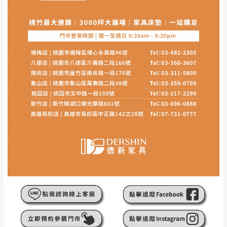
此販售商品
不含情境圖內之擺設物品
， 以品名和文案
介紹之商品項目為主。
訂購前請
務必丈量擺放空間是否足夠，並自行確認居
家空間格局、樓梯或電梯大小是否能夠正常搬運進
入
，若因特殊地形與建築物等限制而導致無法配送，
本公司保有配送與否之權利,且首趟配送運費須由購買
方自行負擔。
現貨+預購
，訂購前請先確認庫存。由於品項繁多，網
頁無法及時更新，如有需要親臨門市，請於出發前來
電或到line官方客服確認商品是否有「現貨」與 「金
額」。
若商品價格或庫存有異常，商家有權取消訂
單。
尺寸為人工丈量略有誤差，請以實品為主
商品顏色可能會因
拍攝燈光、電腦解析度、螢幕設定
等因
素,造成實品與網頁上有所差異
\ 歡迎您至德新門市體驗更安心 /