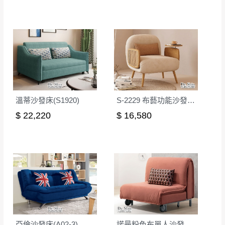
訊,如有錯誤,本公司保有配送與否之權利。
商品顏色可能會因
拍攝燈光、電腦解析度、螢幕設定
及個人觀感
等因素,造成實品與網頁上有所差異,此並非
瑕疵,請以實際收到之商品顏色為準,敬請見諒。
此販售商品
不含情境圖內之擺設物品
， 以品名和文案
介紹之商品項目為主。
訂購前請
務必丈量擺放空間是否足夠，並自行確認居
家空間格局、樓梯或電梯大小是否能夠正常搬運進
溫蒂沙發床(S1920)
S-2229 布藝功能沙發單人位(原木色)
入
，若因特殊地形與建築物等限制而導致無法配送，
$ 22,220
$ 16,580
本公司保有配送與否之權利,且首趟配送運費須由購買
方自行負擔。
現貨+預購
，訂購前請先確認庫存。由於品項繁多，網
頁無法及時更新，如有需要親臨門市，請於出發前來
電或到line官方客服確認商品是否有「現貨」與 「金
額」。
若商品價格或庫存有異常，商家有權取消訂
單。
尺寸為人工丈量略有誤差，請以實品為主
亞倫沙發床(A02-3)
諾曼粉色布單人沙發床(2036)