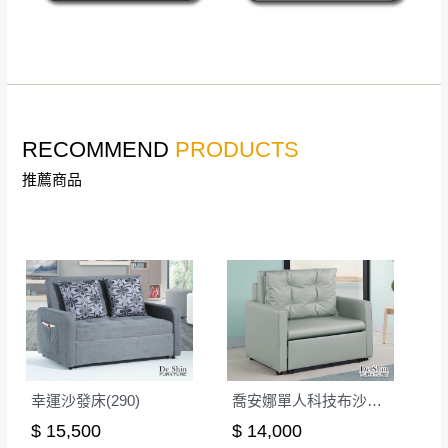
門市營業時間｜週一至週日 9:30 - 21:30
線上客服時間｜週一至週五 9:30 - 18:30
▼
若您有任何疑問，歡迎加Line或來電洽詢
▼
點選
前往Line做詢問 ⮕ LINE ID：＠dershin
RECOMMEND
PRODUCTS
推薦商品
訂購前請先確認
商品款式、尺寸、材質
是否符合您的
居家需求。
幸運沙發床(290)
喬安娜單人科技布沙發床(L-05)
請務必填寫正確之
收貨人姓名、收貨地址、電話
等資
$ 15,500
$ 14,000