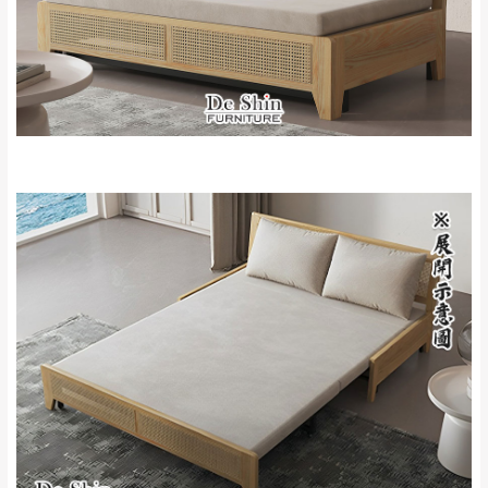
雙溪、貢寮、烏
配送範圍：
來、平溪、九份、
苗栗至基隆；其它地區暫不開放，如因特殊
石門、林口 下福
＊A108產品另收運費
地型限制(山區、鄉、鎮、村)、樓梯太小、無
里、新店山區、三
新北
法搬運上樓等因素，導致無法配送，
本公司
峽山區、石碇、坪
保有出貨的權利。
林、福隆、淡水山
保護物流人員的工作安全，賣家無提供吊掛
區、北投湖山路、
服務，若需以吊車或其他的吊掛方式吊運，
深坑山區
費用將由買方自行支付。
$ 9,000以上：免
因大型傢俱有組裝、配送的問題，並非一般
運費
快速到貨商品，無法指定特定時間送達，司
基隆
$ 9,000以下：
基隆山區
機當天到貨前皆會再與您通知，讓你不用整
NT$500元
天在家等貨，以節省您的寶貴時間。
＊A108產品另收運費
由於百貨公司配送較為不易，故暫無法配送
$ 9,000以上：免
至百貨公司內部。
卓蘭鎮、三灣、通
運費
霄山區、西湖、泰
苗栗
$ 9,000以下：
安鄉、大湖鄉、頭
發票寄送：
NT$500元
屋、獅潭鄉