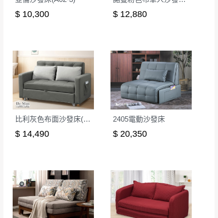
商品顏色可能會因
拍攝燈光、電腦解析度、螢幕設定
等因
$ 10,300
$ 12,880
素,造成實品與網頁上有所差異
\ 歡迎您至德新門市體驗更安心 /
門市營業時間｜週一至週日 9:30 - 21:30
線上客服時間｜週一至週五 9:30 - 18:30
▼
若您有任何疑問，歡迎加Line或來電洽詢
▼
點選
前往Line做詢問 ⮕ LINE ID：＠dershin
比利灰色布面沙發床(501)
2405電動沙發床
$ 14,490
$ 20,350