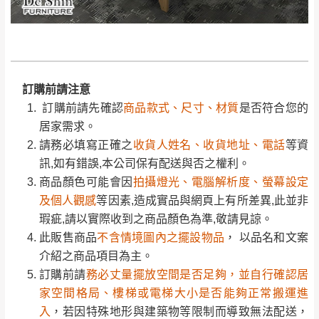
若您選擇三聯式或索取兩聯式發票，發票將於商品
＊A108產品另收運費
完成出貨15個工作天另行寄出，另外約加上2~7個
訂購前請先確認
商品款式、尺寸、材質
是否符合您的
工作天內送達，如遇國定假日將順延寄送。
配送天數：5~14天
居家需求。
到貨時間：指定送貨日當天以電話聯絡確認
請務必填寫正確之
收貨人姓名、收貨地址、電話
等資
退換貨說明：
訊,如有錯誤,本公司保有配送與否之權利。
訂購前請注意
若收到不良品，請於到貨日起七日內通知本
｜周（一）配送部門固定公休無送貨｜
商品顏色可能會因
拍攝燈光、電腦解析度、螢幕設定
訂購前請先確認
商品款式、尺寸、材質
是否符合您的
公司客服人員，我們將為您更換新品，運費
及個人觀感
等因素,造成實品與網頁上有所差異,此並非
居家需求。
皆由本站負責，所有退回及換貨之商品必須
台北市、新北市地區固定每周(三)、(日)兩天收送貨
瑕疵,請以實際收到之商品顏色為準,敬請見諒。
請務必填寫正確之
收貨人姓名、收貨地址、電話
等資
是全新狀態且完整包裝，床墊、床包、枕頭
此販售商品
不含情境圖內之擺設物品
， 以品名和文案
訊,如有錯誤,本公司保有配送與否之權利。
類產品需為未拆封狀態(請保持商品、附件、
介紹之商品項目為主。
商品顏色可能會因
拍攝燈光、電腦解析度、螢幕設定
包裝、廠商紙及所有附隨文件或資料之完整
暫無配送地區
：
彰化、南投、雲林、嘉義、台南、高
訂購前請
務必丈量擺放空間是否足夠，並自行確認居
及個人觀感
等因素,造成實品與網頁上有所差異,此並非
性)，若未依照上述方式處理，恕無法接受退
雄、屏東、宜蘭、 花蓮、台東、金門、馬祖、澎湖地區
家空間格局、樓梯或電梯大小是否能夠正常搬運進
瑕疵,請以實際收到之商品顏色為準,敬請見諒。
貨。
（可於LINE線上詢問 →
@dershin
）
入
，若因特殊地形與建築物等限制而導致無法配送，
此販售商品
不含情境圖內之擺設物品
， 以品名和文案
由於透過電腦螢幕選購商品，可能會因個人
本公司保有配送與否之權利,且首趟配送運費須由購買
介紹之商品項目為主。
電腦螢幕的設定色差或解析度等因素， 與實
方自行負擔。
訂購前請
務必丈量擺放空間是否足夠，並自行確認居
際商品的顏色、質感稍有不同，如因此而需
加收說明
現貨+預購
，訂購前請先確認庫存。由於品項繁多，網
家空間格局、樓梯或電梯大小是否能夠正常搬運進
退換貨，
需自付來回運費及人資成本
，請您
頁無法及時更新，如有需要親臨門市，請於出發前來
入
，若因特殊地形與建築物等限制而導致無法配送，