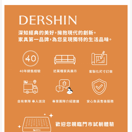
如遇自然災害、政府宣布之災害警報等不可抗力情
到貨7日內為鑑賞期(注意:鑑賞期非試用期)，
事，而危及運送人員輸送之安全，本司得視狀況延後
若非商品品質瑕疵問題於鑑賞期內退貨之情
或停止運送服務。
形，我們需酌收退貨運費。
百貨公司配送暫無法配合開店前、閉店後時段，並送
如欲放置營業場所及公開場合之商品則無享
至百貨公司卸貨區為限，恕無法送至指定樓面。
《 如
有商品一年保固之服務。
遇百貨周年慶期間，恕暫停百貨公司相關運送 》
無回收家具服務，若需回收家俱可聯絡當地請清潔隊
▪️
訂單成立
時請儘速於三日內完成付款，
交易恕不
回收,免付費清運專線：0800-085-717
殺價，商品均已最低價格售出
，且在特定時日會給
予折扣，請密切注意。
▪️
三
日內若未接獲您的匯款或轉帳通知，商品將不
訂購前請先確認
商品款式、尺寸、材質
是否符合您的
予保留(訂單自動取消)。
居家需求。
▪️
無回收家具服務，若需回收家具可聯絡當地請清
請務必填寫正確之
收貨人姓名、收貨地址、電話
等資
潔隊回收,免付費清運專線：0800-085-717。
訊,如有錯誤,本公司保有配送與否之權利。
商品顏色可能會因
拍攝燈光、電腦解析度、螢幕設定
及個人觀感
等因素,造成實品與網頁上有所差異,此並非
瑕疵,請以實際收到之商品顏色為準,敬請見諒。