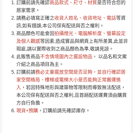
/5
運 費 說 明
(0)筆
訂購前請先確認
商品款式、尺寸、材質
是否符合您的
由於
品項繁多，網頁無法及時更新，如有需
居家需求。
要購買商品，請於出發前來電或到「官方
請務必填寫正確之
收貨人姓名、收貨地址、電話
等資
全部
依評論高至低排列
偏遠地區
Line客服」來信確認商品是否有「現貨」與
運送地
區
運送費用
訊,如有錯誤,本公司保有配送與否之權利。
「金額」。
（請先線上詢問 LINE
依評論低至高排列
只顯示附上圖片
商品顏色可能會
因
拍攝燈光、電腦解析度、螢幕設定
→
@dershin
）
若商品價格或庫存有異常，商家有權取消訂
及個人觀感
等因素,造成實品與網頁上有所差異,此並非
只顯示附上評論
瑕疵,請以實際收到之商品顏色為準,敬請見諒。
單。
部分網路商品恕無法更改原設計或客製，敬請
桃園
復興鄉
此販售商品
不含情境圖內之擺設物品
， 以品名和文案
見諒！
介紹之商品項目為主。
接單後二日內(不含例假日)，我們客服會與您
峨眉鄉、五峰鄉、
訂購前請
務必丈量擺放空間是否足夠
，並自行確認居
電話聯絡或E-Mail通知確認訂單。
橫山、北埔鄉、尖
家空間格局、
樓梯或電梯大小是否能夠正常搬運進
（線上客
服 LINE →
@dershin
）
石鄉、寶山鄉山
入
，若因特殊地形與建築物等限制而導致無法配送，
新竹
下單前先詢問是否現貨
，若未詢問下單後無
區、新埔山區、芎
本公司保有配送與否之權利,且首趟配送運費須由購買
現貨我們客服會再來電或E-Mail與您聯絡
林山區、關西 玉山
方自行負擔。
免 運
（洽詢方式請搜尋 L
ine ID →
@dershin
）
里
現貨+預購
，訂購前請先確認庫存。
費
運送範圍：限定北至基隆，南至苗栗，偏遠
地區恕無法提供運送 (詳見運送規章)。
台北
無