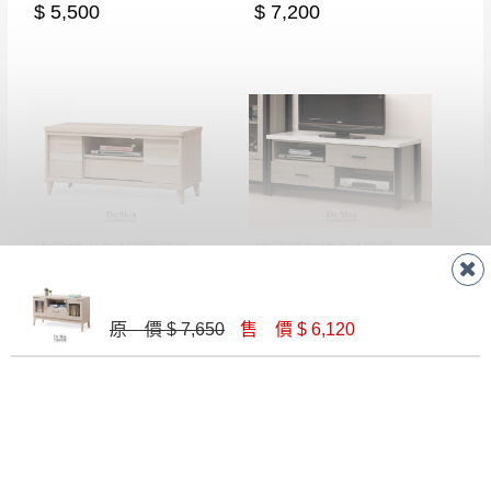
$ 5,500
$ 7,200
會進行維修)。
如遇自然災害、政府宣布之災害警報等不可抗力情
到貨7日內為鑑賞期(注意:鑑賞期非試用期)，
事，而危及運送人員輸送之安全，本司得視狀況延後
若非商品品質瑕疵問題於鑑賞期內退貨之情
或停止運送服務。
形，我們需酌收退貨運費。
百貨公司配送暫無法配合開店前、閉店後時段，並送
如欲放置營業場所及公開場合之商品則無享
至百貨公司卸貨區為限，恕無法送至指定樓面。
《 如
有商品一年保固之服務。
遇百貨周年慶期間，恕暫停百貨公司相關運送 》
無回收家具服務，若需回收家俱可聯絡當地請清潔隊
▪️
訂單成立
時請儘速於三日內完成付款，
交易恕不
回收,免付費清運專線：0800-085-717
殺價，商品均已最低價格售出
，且在特定時日會給
維娜橡木色4尺矮櫃(301)
麥德爾灰橡色4尺長櫃(308)
予折扣，請密切注意。
$ 7,330
$ 5,900
▪️
三
日內若未接獲您的匯款或轉帳通知，商品將不
予保留(訂單自動取消)。
原 價 $ 7,650
售 價 $ 6,120
▪️
無回收家具服務，若需回收家具可聯絡當地請清
潔隊回收,免付費清運專線：0800-085-717。