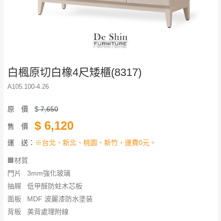
白楓原切白橡4尺矮櫃(8317)
A105.100-4.26
原 價
$
7,650
$
6,120
售 價
運 送：
※台北、新北、桃園、新竹，運費0元。
🟧材質
門片 3mm強化玻璃
抽屜 低甲醛防蛀木芯板
面板 MDF 波麗漆防水塗装
背板 美背處理附線