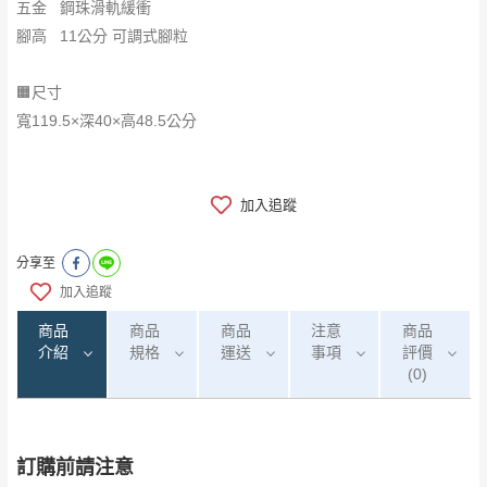
五金 鋼珠滑軌緩衝
腳高 11公分 可調式腳粒
🟧尺寸
寬119.5×深40×高48.5公分
加入追蹤
分享至
加入追蹤
商品
商品
商品
注意
商品
介紹
規格
運送
事項
評價
(0)
訂購前請注意
0
注意事項：