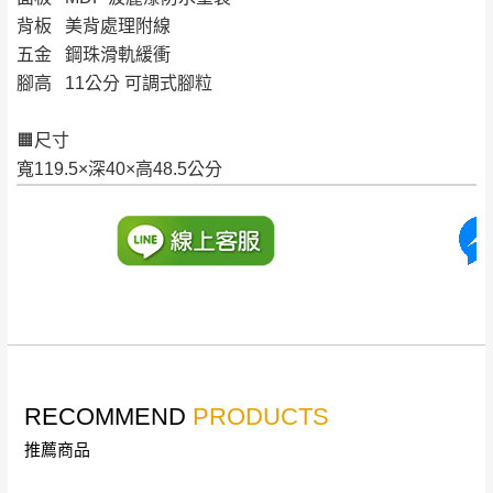
屋、獅潭鄉
若您選擇三聯式或索取兩聯式發票，發票將於商品
背板 美背處理附線
＊A108產品另收運費
完成出貨15個工作天另行寄出，另外約加上2~7個
五金 鋼珠滑軌緩衝
工作天內送達，如遇國定假日將順延寄送。
腳高 11公分 可調式腳粒
配送天數：5~14天
到貨時間：指定送貨日當天以電話聯絡確認
退換貨說明：
🟧尺寸
若收到不良品，請於到貨日起七日內通知本
寬119.5×深40×高48.5公分
｜周（一）配送部門固定公休無送貨｜
公司客服人員，我們將為您更換新品，運費
皆由本站負責，所有退回及換貨之商品必須
台北市、新北市地區固定每周(三)、(日)兩天收送貨
是全新狀態且完整包裝，床墊、床包、枕頭
類產品需為未拆封狀態(請保持商品、附件、
包裝、廠商紙及所有附隨文件或資料之完整
暫無配送地區
：
彰化、南投、雲林、嘉義、台南、高
性)，若未依照上述方式處理，恕無法接受退
雄、屏東、宜蘭、 花蓮、台東、金門、馬祖、澎湖地區
貨。
（可於LINE線上詢問 →
@dershin
）
由於透過電腦螢幕選購商品，可能會因個人
RECOMMEND
PRODUCTS
電腦螢幕的設定色差或解析度等因素， 與實
推薦商品
際商品的顏色、質感稍有不同，如因此而需
加收說明
退換貨，
需自付來回運費及人資成本
，請您