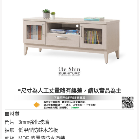
雙溪、貢寮、烏
配送範圍：
來、平溪、九份、
苗栗至基隆；其它地區暫不開放，如因特殊
石門、林口 下福
＊A108產品另收運費
地型限制(山區、鄉、鎮、村)、樓梯太小、無
里、新店山區、三
新北
法搬運上樓等因素，導致無法配送，
本公司
峽山區、石碇、坪
保有出貨的權利。
林、福隆、淡水山
保護物流人員的工作安全，賣家無提供吊掛
區、北投湖山路、
服務，若需以吊車或其他的吊掛方式吊運，
深坑山區
費用將由買方自行支付。
$ 9,000以上：免
因大型傢俱有組裝、配送的問題，並非一般
運費
快速到貨商品，無法指定特定時間送達，司
基隆
$ 9,000以下：
基隆山區
*尺寸為人工丈量略有誤差，請以實品為主
機當天到貨前皆會再與您通知，讓你不用整
NT$500元
天在家等貨，以節省您的寶貴時間。
＊A108產品另收運費
由於百貨公司配送較為不易，故暫無法配送
🟧材質
$ 9,000以上：免
至百貨公司內部。
卓蘭鎮、三灣、通
門片 3mm強化玻璃
運費
霄山區、西湖、泰
苗栗
抽屜 低甲醛防蛀木芯板
$ 9,000以下：
安鄉、大湖鄉、頭
發票寄送：
面板 MDF 波麗漆防水塗装
NT$500元