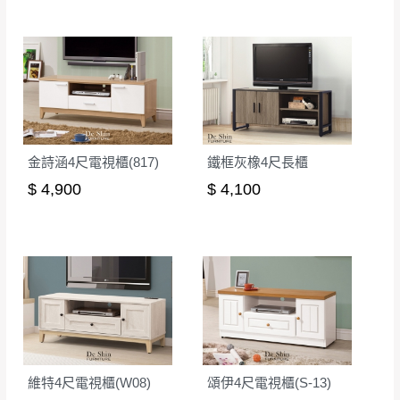
訂購前詳加確認。(包含商品尺寸是否合適)。
訂購前請確認商品尺寸，大型物件因為人工
丈量，難免會有些許誤差值(約正負0.5CM)
。
詳細尺寸以實品為主。
。
非因本公司問題而需退換貨，請於收到貨7日
其它注意事項
內通知客服人員(Line@ ID：
@dershin
)
，並
金詩涵4尺電視櫃(817)
鐵框灰橡4尺長櫃
本司貨車運送如因路況不佳、天候惡劣、過於偏遠之
須保持商品全新狀態與完整包裝。鑑賞期間
山區內等，或收貨地點搬運過於困難等因素，導致無
$ 4,900
$ 4,100
若發生非本司因素致使之汙損破壞，恕無法
法順利配送，本公司除了盡最大努力完成配送外，視
辦理退換貨。
狀況保有出貨的權利。
台北市、新北市地區固定每周(三)、(日)兩天
保護物流人員的工作安全，賣家無提供吊掛服務，若
收送貨，敬請見諒！
需以吊車或其他的吊掛方式吊運，費用將由買方自行
本公司部份商品無維修服務，超過7日鑑賞
支付。
期，商品使用年限，因客人使用習慣、居家
因大型傢俱有組裝、配送的問題，並非一般快速到貨
環境不同。若屬人為因素導致商品損壞、零
商品，無法指定特定時間送達，司機當天到貨前皆會
件短缺，則維修、搬運費用，需由消費者自
再與您通知，讓您不用整天在家等貨，以免浪費你的
維特4尺電視櫃(W08)
頌伊4尺電視櫃(S-13)
行吸收(另事先與消費者報價，消費者同意將
寶貴時間。