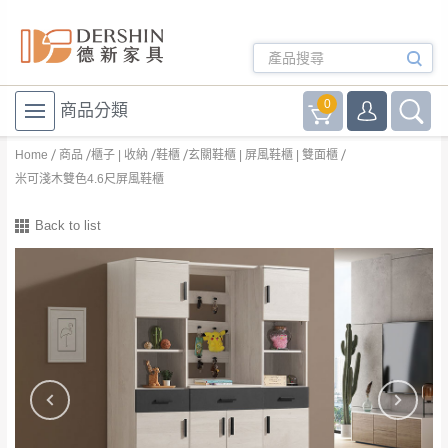
0
商品分類
Home
商品
櫃子 | 收納
鞋櫃
玄關鞋櫃 | 屏風鞋櫃 | 雙面櫃
米可淺木雙色4.6尺屏風鞋櫃
Back to list