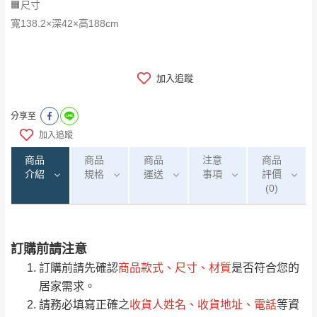
🟧尺寸
寬138.2×深42×高188cm
加入追蹤
分享至
加入追蹤
商品
商品
商品
注意
商品
介紹
規格
運送
事項
評價
(0)
訂購前請注意
0
注意事項：
/5
運 費 說 明
(0)筆
訂購前請先確認
商品款式、尺寸、材質
是否符合您的
由於
品項繁多，網頁無法及時更新，如有需
居家需求。
要購買商品，請於出發前來電或到「官方
請務必填寫正確之
收貨人姓名、收貨地址、電話
等資
全部
依評論高至低排列
偏遠地區
Line客服」來信確認商品是否有「現貨」與