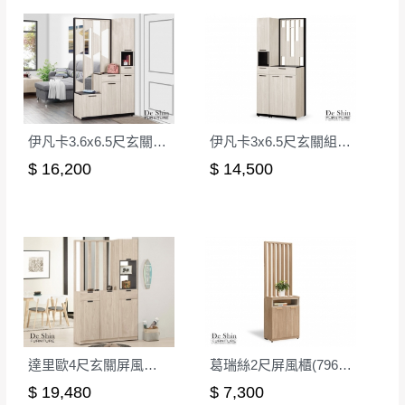
形，我們需酌收退貨運費。
百貨公司配送暫無法配合開店前、閉店後時段，並送
如欲放置營業場所及公開場合之商品則無享
至百貨公司卸貨區為限，恕無法送至指定樓面。
《 如
有商品一年保固之服務。
遇百貨周年慶期間，恕暫停百貨公司相關運送 》
無回收家具服務，若需回收家俱可聯絡當地請清潔隊
▪️
訂單成立
時請儘速於三日內完成付款，
交易恕不
回收,免付費清運專線：0800-085-717
殺價，商品均已最低價格售出
，且在特定時日會給
伊凡卡3.6x6.5尺玄關組合鞋櫃(全組)
伊凡卡3x6.5尺玄關組合鞋櫃(全組)
予折扣，請密切注意。
$ 16,200
$ 14,500
▪️
三
日內若未接獲您的匯款或轉帳通知，商品將不
予保留(訂單自動取消)。
▪️
無回收家具服務，若需回收家具可聯絡當地請清
潔隊回收,免付費清運專線：0800-085-717。
達里歐4尺玄關屏風組合鞋櫃(A型)
葛瑞絲2尺屏風櫃(7967+7968)
$ 19,480
$ 7,300