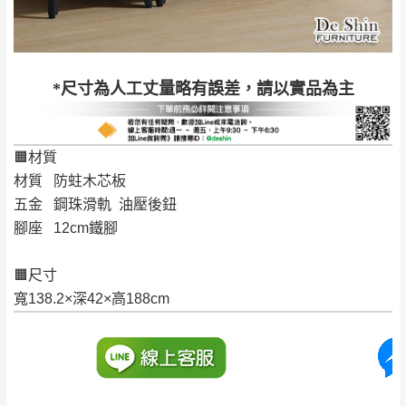
配送天數：5~14天
到貨時間：指定送貨日當天以電話聯絡確認
退換貨說明：
若收到不良品，請於到貨日起七日內通知本
｜周（一）配送部門固定公休無送貨｜
*尺寸為人工丈量略有誤差，請以實品為主
公司客服人員，我們將為您更換新品，運費
皆由本站負責，所有退回及換貨之商品必須
台北市、新北市地區固定每周(三)、(日)兩天收送貨
是全新狀態且完整包裝，床墊、床包、枕頭
🟧材質
類產品需為未拆封狀態(請保持商品、附件、
材質 防蛀木芯板
包裝、廠商紙及所有附隨文件或資料之完整
暫無配送地區
：
彰化、南投、雲林、嘉義、台南、高
五金 鋼珠滑軌 油壓後鈕
性)，若未依照上述方式處理，恕無法接受退
雄、屏東、宜蘭、 花蓮、台東、金門、馬祖、澎湖地區
腳座 12cm鐵腳
貨。
（可於LINE線上詢問 →
@dershin
）
由於透過電腦螢幕選購商品，可能會因個人
🟧尺寸
電腦螢幕的設定色差或解析度等因素， 與實
寬138.2×深42×高188cm
際商品的顏色、質感稍有不同，如因此而需
加收說明
退換貨，
需自付來回運費及人資成本
，請您
訂購前詳加確認。(包含商品尺寸是否合適)。
訂購前請確認商品尺寸，大型物件因為人工
丈量，難免會有些許誤差值(約正負0.5CM)
。