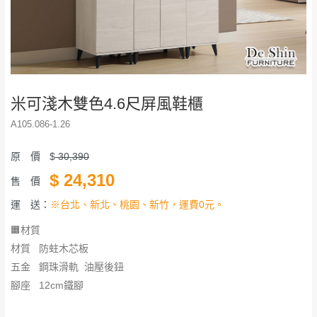
米可淺木雙色4.6尺屏風鞋櫃
A105.086-1.26
原 價
$
30,390
$
24,310
售 價
運 送：
※台北、新北、桃園、新竹，運費0元。
🟧材質
材質 防蛀木芯板
五金 鋼珠滑軌 油壓後鈕
腳座 12cm鐵腳