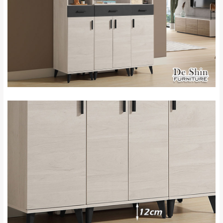
石門、林口 下福
＊A108產品另收運費
地型限制(山區、鄉、鎮、村)、樓梯太小、無
里、新店山區、三
新北
法搬運上樓等因素，導致無法配送，
本公司
峽山區、石碇、坪
保有出貨的權利。
林、福隆、淡水山
保護物流人員的工作安全，賣家無提供吊掛
區、北投湖山路、
服務，若需以吊車或其他的吊掛方式吊運，
深坑山區
費用將由買方自行支付。
$ 9,000以上：免
因大型傢俱有組裝、配送的問題，並非一般
運費
快速到貨商品，無法指定特定時間送達，司
基隆
$ 9,000以下：
基隆山區
機當天到貨前皆會再與您通知，讓你不用整
NT$500元
天在家等貨，以節省您的寶貴時間。
＊A108產品另收運費
由於百貨公司配送較為不易，故暫無法配送
$ 9,000以上：免
至百貨公司內部。
卓蘭鎮、三灣、通
運費
霄山區、西湖、泰
苗栗
$ 9,000以下：
安鄉、大湖鄉、頭
發票寄送：
NT$500元
屋、獅潭鄉
若您選擇三聯式或索取兩聯式發票，發票將於商品
＊A108產品另收運費
完成出貨15個工作天另行寄出，另外約加上2~7個
工作天內送達，如遇國定假日將順延寄送。