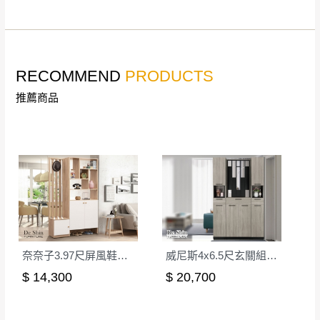
詳細尺寸以實品為主。
。
非因本公司問題而需退換貨，請於收到貨7日
其它注意事項
內通知客服人員(Line@ ID：
@dershin
)
，並
RECOMMEND
PRODUCTS
本司貨車運送如因路況不佳、天候惡劣、過於偏遠之
須保持商品全新狀態與完整包裝。鑑賞期間
山區內等，或收貨地點搬運過於困難等因素，導致無
若發生非本司因素致使之汙損破壞，恕無法
推薦商品
法順利配送，本公司除了盡最大努力完成配送外，視
辦理退換貨。
狀況保有出貨的權利。
台北市、新北市地區固定每周(三)、(日)兩天
保護物流人員的工作安全，賣家無提供吊掛服務，若
收送貨，敬請見諒！
需以吊車或其他的吊掛方式吊運，費用將由買方自行
本公司部份商品無維修服務，超過7日鑑賞
支付。
期，商品使用年限，因客人使用習慣、居家
因大型傢俱有組裝、配送的問題，並非一般快速到貨
環境不同。若屬人為因素導致商品損壞、零
商品，無法指定特定時間送達，司機當天到貨前皆會
件短缺，則維修、搬運費用，需由消費者自
再與您通知，讓您不用整天在家等貨，以免浪費你的
行吸收(另事先與消費者報價，消費者同意將
奈奈子3.97尺屏風鞋櫃(1805+1806+1804)
威尼斯4x6.5尺玄關組合鞋櫃(全組)
寶貴時間。
會進行維修)。
$ 14,300
$ 20,700
如遇自然災害、政府宣布之災害警報等不可抗力情
到貨7日內為鑑賞期(注意:鑑賞期非試用期)，
事，而危及運送人員輸送之安全，本司得視狀況延後
若非商品品質瑕疵問題於鑑賞期內退貨之情
或停止運送服務。