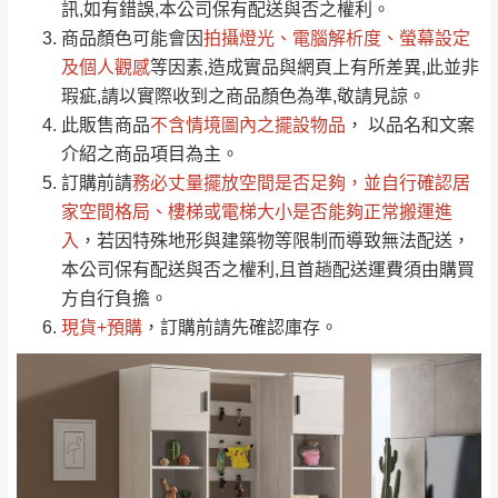
運送地
區
運送費用
訊,如有錯誤,本公司保有配送與否之權利。
「金額」。
（請先線上詢問 LINE
依評論低至高排列
只顯示附上圖片
商品顏色可能會
因
拍攝燈光、電腦解析度、螢幕設定
→
@dershin
）
若商品價格或庫存有異常，商家有權取消訂
及個人觀感
等因素,造成實品與網頁上有所差異,此並非
只顯示附上評論
瑕疵,請以實際收到之商品顏色為準,敬請見諒。
單。
部分網路商品恕無法更改原設計或客製，敬請
桃園
復興鄉
此販售商品
不含情境圖內之擺設物品
， 以品名和文案
見諒！
介紹之商品項目為主。
接單後二日內(不含例假日)，我們客服會與您
峨眉鄉、五峰鄉、
訂購前請
務必丈量擺放空間是否足夠
，並自行確認居
電話聯絡或E-Mail通知確認訂單。
橫山、北埔鄉、尖
家空間格局、
樓梯或電梯大小是否能夠正常搬運進
（線上客
服 LINE →
@dershin
）
石鄉、寶山鄉山
入
，若因特殊地形與建築物等限制而導致無法配送，
新竹
下單前先詢問是否現貨
，若未詢問下單後無
區、新埔山區、芎
本公司保有配送與否之權利,且首趟配送運費須由購買
現貨我們客服會再來電或E-Mail與您聯絡
林山區、關西 玉山
方自行負擔。
免 運
（洽詢方式請搜尋 L
ine ID →
@dershin
）
里
現貨+預購
，訂購前請先確認庫存。
費
運送範圍：限定北至基隆，南至苗栗，偏遠
地區恕無法提供運送 (詳見運送規章)。
台北
無
雙溪、貢寮、烏
配送範圍：
來、平溪、九份、
苗栗至基隆；其它地區暫不開放，如因特殊