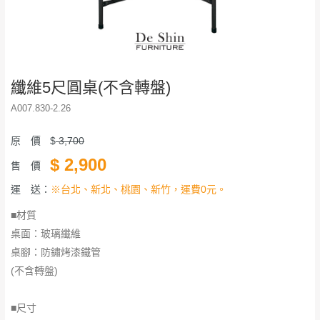
纖維5尺圓桌(不含轉盤)
A007.830-2.26
原 價
$
3,700
$
2,900
售 價
運 送：
※台北、新北、桃園、新竹，運費0元。
■材質
桌面：玻璃纖維
桌腳：防鏽烤漆鐵管
(不含轉盤)
■尺寸