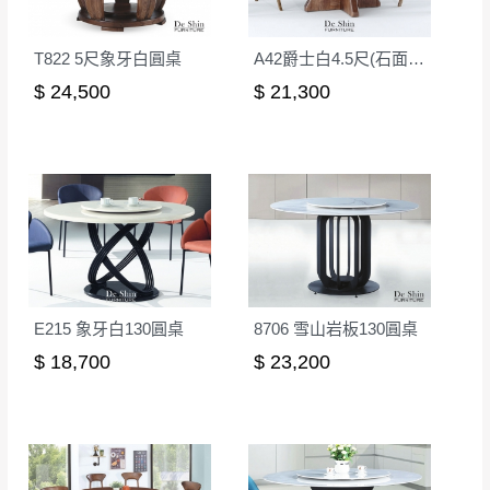
。
詳細尺寸以實品為主。
。
非因本公司問題而需退換貨，請於收到貨7日
T822 5尺象牙白圓桌
A42爵士白4.5尺(石面)圓桌
其它注意事項
內通知客服人員(Line@ ID：
@dershin
)
，並
$ 24,500
$ 21,300
本司貨車運送如因路況不佳、天候惡劣、過於偏遠之
須保持商品全新狀態與完整包裝。鑑賞期間
山區內等，或收貨地點搬運過於困難等因素，導致無
若發生非本司因素致使之汙損破壞，恕無法
法順利配送，本公司除了盡最大努力完成配送外，視
辦理退換貨。
狀況保有出貨的權利。
台北市、新北市地區固定每周(三)、(日)兩天
保護物流人員的工作安全，賣家無提供吊掛服務，若
收送貨，敬請見諒！
需以吊車或其他的吊掛方式吊運，費用將由買方自行
本公司部份商品無維修服務，超過7日鑑賞
支付。
期，商品使用年限，因客人使用習慣、居家
因大型傢俱有組裝、配送的問題，並非一般快速到貨
環境不同。若屬人為因素導致商品損壞、零
E215 象牙白130圓桌
8706 雪山岩板130圓桌
商品，無法指定特定時間送達，司機當天到貨前皆會
件短缺，則維修、搬運費用，需由消費者自
$ 18,700
$ 23,200
再與您通知，讓您不用整天在家等貨，以免浪費你的
行吸收(另事先與消費者報價，消費者同意將
寶貴時間。
會進行維修)。
如遇自然災害、政府宣布之災害警報等不可抗力情
到貨7日內為鑑賞期(注意:鑑賞期非試用期)，
事，而危及運送人員輸送之安全，本司得視狀況延後
若非商品品質瑕疵問題於鑑賞期內退貨之情
或停止運送服務。