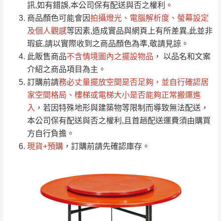
運送地
區
運送費用
訊,如有錯誤,本公司保有配送與否之權利。
「金額」。
（請先線上詢問 LINE
依評論低至高排列
只顯示附上圖片
商品顏色可能會
因
拍攝燈光、電腦解析度、螢幕設定
→
@dershin
）
若商品價格或庫存有異常，商家有權取消訂
及個人觀感
等因素,造成實品與網頁上有所差異,此並非
只顯示附上評論
瑕疵,請以實際收到之商品顏色為準,敬請見諒。
單。
部分網路商品恕無法更改原設計或客製，敬請
桃園
復興鄉
此販售商品
不含情境圖內之擺設物品
， 以品名和文案
見諒！
介紹之商品項目為主。
接單後二日內(不含例假日)，我們客服會與您
峨眉鄉、五峰鄉、
訂購前請
務必丈量擺放空間是否足夠
，並自行確認居
電話聯絡或E-Mail通知確認訂單。
橫山、北埔鄉、尖
家空間格局、
樓梯或電梯大小是否能夠正常搬運進
（線上客
服 LINE →
@dershin
）
石鄉、寶山鄉山
入
，若因特殊地形與建築物等限制而導致無法配送，
新竹
下單前先詢問是否現貨
，若未詢問下單後無
區、新埔山區、芎
本公司保有配送與否之權利,且首趟配送運費須由購買
現貨我們客服會再來電或E-Mail與您聯絡
林山區、關西 玉山
方自行負擔。
免 運
（洽詢方式請搜尋 L
ine ID →
@dershin
）
里
現貨+預購
，訂購前請先確認庫存。
費
運送範圍：限定北至基隆，南至苗栗，偏遠
地區恕無法提供運送 (詳見運送規章)。
台北
無
雙溪、貢寮、烏
配送範圍：
來、平溪、九份、
苗栗至基隆；其它地區暫不開放，如因特殊