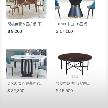
形，我們需酌收退貨運費。
百貨公司配送暫無法配合開店前、閉店後時段，並送
如欲放置營業場所及公開場合之商品則無享
至百貨公司卸貨區為限，恕無法送至指定樓面。
《 如
有商品一年保固之服務。
遇百貨周年慶期間，恕暫停百貨公司相關運送 》
胡桃色實木圓折桌(不含椅)(XJM-9138H)
T8708 卡白135圓桌
無回收家具服務，若需回收家俱可聯絡當地請清潔隊
▪️
訂單成立
時請儘速於三日內完成付款，
交易恕不
$ 9,200
$ 17,100
回收,免付費清運專線：0800-085-717
殺價，商品均已最低價格售出
，且在特定時日會給
予折扣，請密切注意。
▪️
三
日內若未接獲您的匯款或轉帳通知，商品將不
予保留(訂單自動取消)。
▪️
無回收家具服務，若需回收家具可聯絡當地請清
潔隊回收,免付費清運專線：0800-085-717。
CT-1072 百達翡麗岩板130圓桌
輕便型胡桃色7尺圓桌(七點剪腳)
$ 32,300
$ 15,500