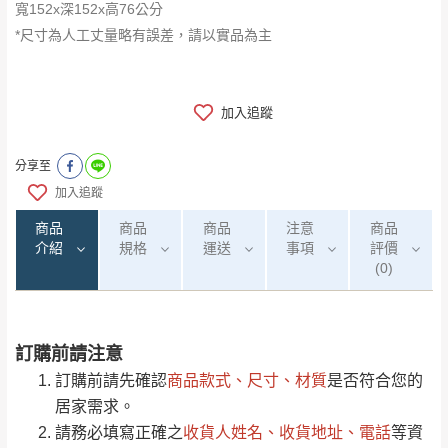
寬152x深152x高76公分
*尺寸為人工丈量略有誤差，請以實品為主
加入追蹤
分享至
加入追蹤
商品
商品
商品
注意
商品
介紹
規格
運送
事項
評價
(0)
訂購前請注意
0
注意事項：
/5
運 費 說 明
(0)筆
訂購前請先確認
商品款式、尺寸、材質
是否符合您的
由於
品項繁多，網頁無法及時更新，如有需
居家需求。
要購買商品，請於出發前來電或到「官方
請務必填寫正確之
收貨人姓名、收貨地址、電話
等資
全部
依評論高至低排列
偏遠地區
Line客服」來信確認商品是否有「現貨」與