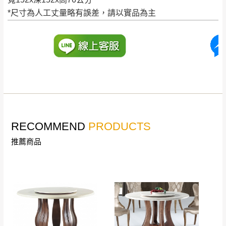
配送天數：5~14天
*尺寸為人工丈量略有誤差，請以實品為主
到貨時間：指定送貨日當天以電話聯絡確認
退換貨說明：
若收到不良品，請於到貨日起七日內通知本
｜周（一）配送部門固定公休無送貨｜
公司客服人員，我們將為您更換新品，運費
皆由本站負責，所有退回及換貨之商品必須
台北市、新北市地區固定每周(三)、(日)兩天收送貨
是全新狀態且完整包裝，床墊、床包、枕頭
類產品需為未拆封狀態(請保持商品、附件、
包裝、廠商紙及所有附隨文件或資料之完整
暫無配送地區
：
彰化、南投、雲林、嘉義、台南、高
性)，若未依照上述方式處理，恕無法接受退
雄、屏東、宜蘭、 花蓮、台東、金門、馬祖、澎湖地區
RECOMMEND
PRODUCTS
貨。
（可於LINE線上詢問 →
@dershin
）
推薦商品
由於透過電腦螢幕選購商品，可能會因個人
電腦螢幕的設定色差或解析度等因素， 與實
際商品的顏色、質感稍有不同，如因此而需
加收說明
退換貨，
需自付來回運費及人資成本
，請您
訂購前詳加確認。(包含商品尺寸是否合適)。
訂購前請確認商品尺寸，大型物件因為人工
丈量，難免會有些許誤差值(約正負0.5CM)