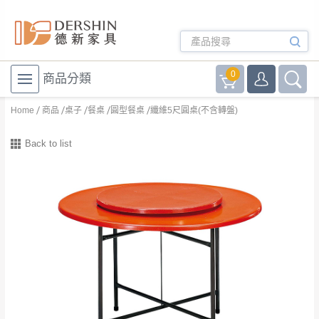
0
商品分類
Home
商品
桌子
餐桌
圓型餐桌
纖維5尺圓桌(不含轉盤)
Back to list