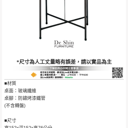
石門、林口 下福
＊A108產品另收運費
地型限制(山區、鄉、鎮、村)、樓梯太小、無
里、新店山區、三
新北
法搬運上樓等因素，導致無法配送，
本公司
峽山區、石碇、坪
保有出貨的權利。
林、福隆、淡水山
保護物流人員的工作安全，賣家無提供吊掛
區、北投湖山路、
服務，若需以吊車或其他的吊掛方式吊運，
深坑山區
費用將由買方自行支付。
$ 9,000以上：免
因大型傢俱有組裝、配送的問題，並非一般
運費
快速到貨商品，無法指定特定時間送達，司
基隆
$ 9,000以下：
基隆山區
*尺寸為人工丈量略有誤差，請以實品為主
機當天到貨前皆會再與您通知，讓你不用整
NT$500元
天在家等貨，以節省您的寶貴時間。
＊A108產品另收運費
由於百貨公司配送較為不易，故暫無法配送
■材質
$ 9,000以上：免
至百貨公司內部。
卓蘭鎮、三灣、通
桌面：玻璃纖維
運費
霄山區、西湖、泰
苗栗
桌腳：防鏽烤漆鐵管
$ 9,000以下：
安鄉、大湖鄉、頭
發票寄送：
(不含轉盤)
NT$500元
屋、獅潭鄉
若您選擇三聯式或索取兩聯式發票，發票將於商品
＊A108產品另收運費
完成出貨15個工作天另行寄出，另外約加上2~7個
■尺寸
工作天內送達，如遇國定假日將順延寄送。
寬152x深152x高76公分