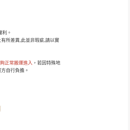
Line客服」來信確
權利。
只顯示附上圖片
只顯示附上評論
有所差異,此並非瑕疵,請以實
偏遠地區
客製，敬請見諒！
線上詢問 LINE →
@dershin
）
夠正常搬運進入
，若因特殊地
復興鄉
買方自行負擔。
聯絡
五峰鄉、橫山、北埔鄉、尖石
。
鄉山區、新埔山區、芎林山區、
關西 玉山里
太小、無法搬運上樓等因
無
吊運，費用將由買方自