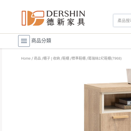
商品分類
Home
商品
櫃子 | 收納
鞋櫃
標準鞋櫃
葛瑞絲2尺鞋櫃(7968)