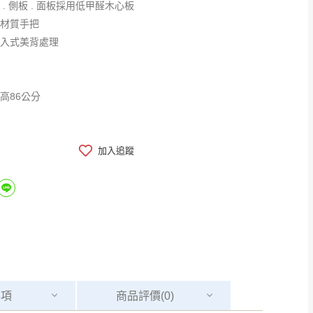
 . 側板 . 面板採用低甲醛木心板
木材質手把
 板：採崁入式美背處理
x高86公分
加入追蹤
事項
商品
評價(0)