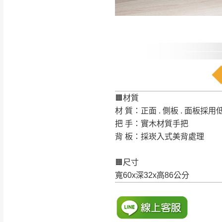
🟧材質
材 質：正面 . 側板 . 面板採
把 手：實木材質手把
背 板：採崁入式美背處理
🟧尺寸
寬60x深32x高86公分