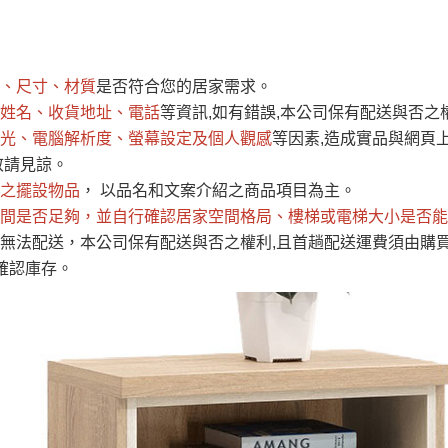
運 費 說 明
、尺寸、材質
是否符合您的居家需求。
網頁無法及時更新，如有需要購買商品，請於出發前來電或到「官方
姓名、收貨地址、電話
等資訊,如有錯誤,本公司保有配送與否之
全部
依評論高至低排列
依評論低至高排列
現貨」與 「金額」。
光、電腦解析度、螢幕設定及個人觀感
等因素,造成實品與網頁上
運送費用
異常，商家有權取消訂單。
部分網路商品恕無法更改原設計或
敬請見諒。
（請先
含例假日)，我們客服會與您電話聯絡或E-Mail通知確認訂單。
之擺設物品
， 以品名和文案介紹之商品項目為主。
間是否足夠
E →
@dershin
，並自行確認居家空間格局、
）
樓梯或電梯大小是否能
無法配送，本公司保有配送與否之權利,且首趟配送運費須由購
否現貨
，若未詢問下單後無現貨我們客服會再來電或E-Mail與您
確認庫存。
 L
ine ID →
@dershin
）
峨眉鄉、
至基隆，南至苗栗，偏遠地區恕無法提供運送 (詳見運送規章)
鄉、寶山
免 運 費
它地區暫不開放，如因特殊地型限制(山區、鄉、鎮、村)、樓梯
送，
本公司保有出貨的權利。
工作安全，賣家無提供吊掛服務，若需以吊車或其他的吊掛方式