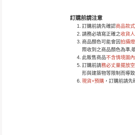
訂購前請注意
注意事項：
0
訂購前請先確認
商品款式
由於
品項繁多，
/5
請務必填寫正確之
收貨人
(0)筆
認商品是否有「
商品顏色可能會
因
拍攝燈
運送地
區
若商品價格或庫存有
際收到之商品顏色為準,
接單後二日內(不
此販售商品
不含情境圖內
訂購前請
（線上客
務必丈量擺放空
服 LIN
桃園
形與建築物等限制而導致
下單前先詢問是
現貨+預購
，訂購前請先
（洽詢方式請搜尋
運送範圍：限定北
新竹
配送範圍：
苗栗至基隆；其
台北
素，導致無法配
保護物流人員的