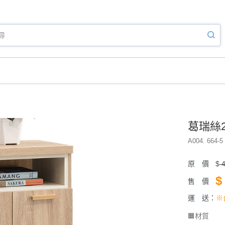
葛瑞絲2
A004. 664-5 
原 價
$
4
$
售 價
運 送：
※
🟧材質