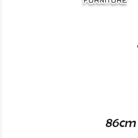
訂購前請確認商品
為主。
暫無配送地區
非因本公司問題而
：
彰化、南
（可於LINE線上詢問 →
狀態與完整包裝
@d
台北市、新北市地
本公司部份商品
加收說明
為因素導致商品
者同意將會進行維
到貨7日內為鑑
退貨運費。
如欲放置營業場
其它注意事項
▪️
訂單成立
時請儘速於
本司貨車運送如因路況不
請密切注意。
本公司除了盡最大努力完
▪️
三
日內若未接獲您的匯
保護物流人員的工作安全
▪️
無回收家具服務，若需回
因大型傢俱有組裝、配送
讓您不用整天在家等貨，