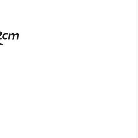
CM) 詳細尺寸以實品
in
)
，並須保持商品全新
、馬祖、澎湖地區
貨。
、居家環境不同。若屬人
先與消費者報價，消費
。
退貨之情形，我們需酌收
特定時日會給予折扣，
等因素，導致無法順利配送，
用將由買方自行支付。
17。
當天到貨前皆會再與您通知，