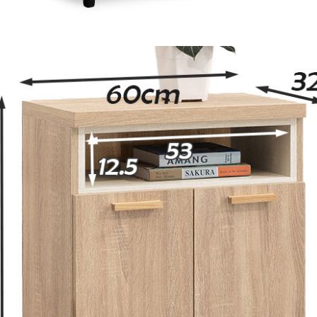
尺寸，大型物件因為人工丈量，難免會有些許誤差值(約正負0.5
需退換貨，請於收到貨7日內通知客服人員(Line@ ID：
@dersh
投、雲林、嘉義、台南、高雄、屏東、宜蘭、 花蓮、台東、金門
。鑑賞期間若發生非本司因素致使之汙損破壞，恕無法辦理退換
ershin
）
區固定每周(三)、(日)兩天收送貨，敬請見諒！
無維修服務，超過7日鑑賞期，商品使用年限，因客人使用習慣
損壞、零件短缺，則維修、搬運費用，需由消費者自行吸收(另事
修)。
賞期(注意:鑑賞期非試用期)，若非商品品質瑕疵問題於鑑賞期內
。
所及公開場合之商品則無享有商品一年保固之服務。
三日內完成付款，
交易恕不殺價，商品均已最低價格售出
，且在
佳、天候惡劣、過於偏遠之山區內等，或收貨地點搬運過於困難
成配送外，視狀況保有出貨的權利。
款或轉帳通知，商品將不予保留(訂單自動取消)。
，賣家無提供吊掛服務，若需以吊車或其他的吊掛方式吊運，費
收家具可聯絡當地請清潔隊回收,免付費清運專線：0800-085-7
的問題，並非一般快速到貨商品，無法指定特定時間送達，司機
以免浪費你的寶貴時間。