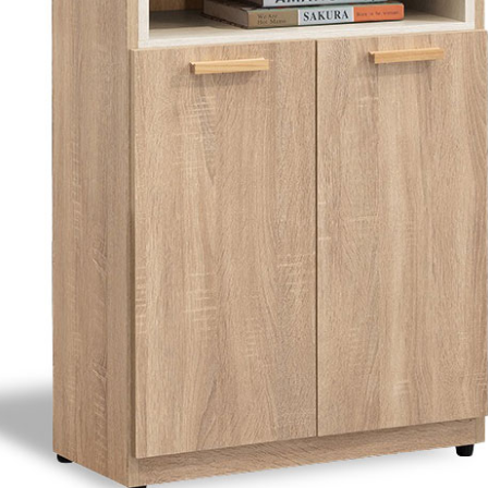
雙溪、
門、林口 
＊A108產品另收運費
裝、配送的問題，並非一般快速到貨商品，無法指定特定時間送
石碇、坪
讓你不用整天在家等貨，以節省您的寶貴時間。
送較為不易，故暫無法配送至百貨公司內部。
$ 9,000以上：免運費
$ 9,000以下：NT$500元
＊A108產品另收運費
兩聯式發票，發票將於商品完成出貨15個工作天另行寄出，另外約
$ 9,000以上：免運費
卓蘭鎮、
順延寄送。
$ 9,000以下：NT$500元
鄉
＊A108產品另收運費
請於到貨日起七日內通知本公司客服人員，我們將為您更換新品
配送天數：5~14天
之商品必須是全新狀態且完整包裝，床墊、床包、枕頭類產品需為
到貨時間：指定送貨日當天以電話聯絡確認
、廠商紙及所有附隨文件或資料之完整性)，若未依照上述方式處
幕選購商品，可能會因個人電腦螢幕的設定色差或解析度等因素，
｜周（一）配送部門固定公休無送貨｜
如因此而需退換貨，
需自付來回運費及人資成本
，請您訂購前詳
台北市、新北市地區固定每周(三)、(日)兩天收送貨