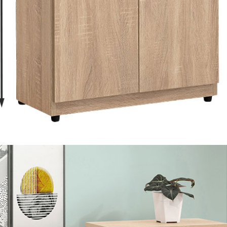
之災害警報等不可抗力情事，而危及運送人員輸送之安全，本司
開店前、閉店後時段，並送至百貨公司卸貨區為限，恕無法送至
關運送 》
家俱可聯絡當地請清潔隊回收,免付費清運專線：0800-085-71