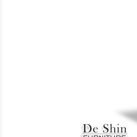
行支付。
新北
因大型傢俱有組
會再與您通知，
由於百貨公司配
基隆
發票寄送：
若您選擇三聯式或索取
送達，如遇國定假日將
苗栗
退換貨說明：
若收到不良品，
所有退回及換貨
品、附件、包裝
由於透過電腦螢
質感稍有不同，
是否合適)。