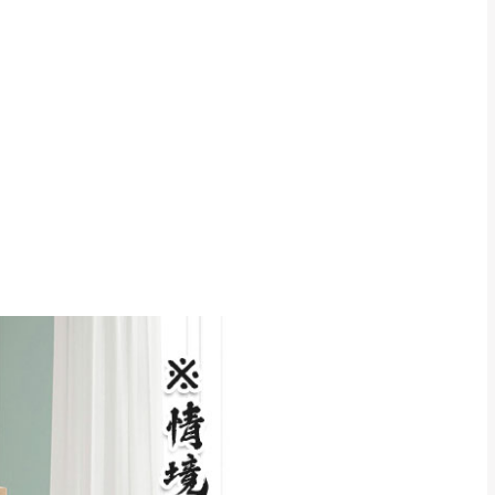
得視狀況延後或停止運送服
指定樓面。
《 如遇百貨周年慶
7