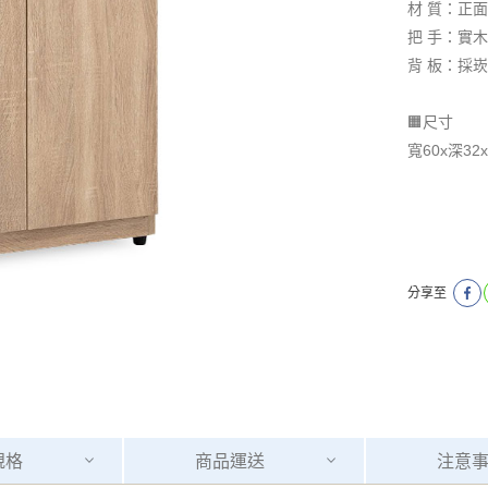
材 質：正面
把 手：實
​​​​​​​背
🟧尺寸
寬60x深32
分享至
規格
商品
運送
注意