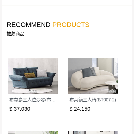
。
非因本公司問題而需退換貨，請於收到貨7日
其它注意事項
內通知客服人員(Line@ ID：
@dershin
)
，並
RECOMMEND
PRODUCTS
本司貨車運送如因路況不佳、天候惡劣、過於偏遠之
須保持商品全新狀態與完整包裝。鑑賞期間
山區內等，或收貨地點搬運過於困難等因素，導致無
若發生非本司因素致使之汙損破壞，恕無法
推薦商品
法順利配送，本公司除了盡最大努力完成配送外，視
辦理退換貨。
狀況保有出貨的權利。
台北市、新北市地區固定每周(三)、(日)兩天
保護物流人員的工作安全，賣家無提供吊掛服務，若
收送貨，敬請見諒！
需以吊車或其他的吊掛方式吊運，費用將由買方自行
本公司部份商品無維修服務，超過7日鑑賞
支付。
期，商品使用年限，因客人使用習慣、居家
因大型傢俱有組裝、配送的問題，並非一般快速到貨
環境不同。若屬人為因素導致商品損壞、零
商品，無法指定特定時間送達，司機當天到貨前皆會
件短缺，則維修、搬運費用，需由消費者自
再與您通知，讓您不用整天在家等貨，以免浪費你的
行吸收(另事先與消費者報價，消費者同意將
布韋島三人位沙發(布)(SF6870)
布萊德三人椅(BT007-2)
寶貴時間。
會進行維修)。
$ 37,030
$ 24,150
如遇自然災害、政府宣布之災害警報等不可抗力情
到貨7日內為鑑賞期(注意:鑑賞期非試用期)，
事，而危及運送人員輸送之安全，本司得視狀況延後
若非商品品質瑕疵問題於鑑賞期內退貨之情
或停止運送服務。
形，我們需酌收退貨運費。
百貨公司配送暫無法配合開店前、閉店後時段，並送