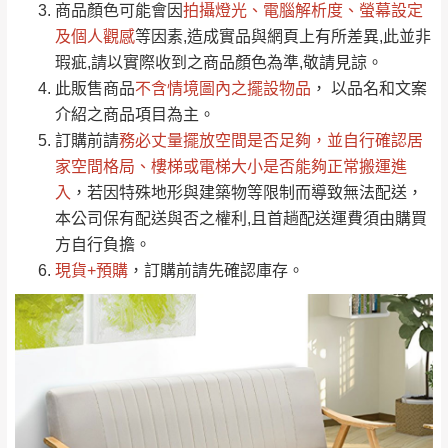
（請先線上詢問 LINE
依評論低至高排列
只顯示附上圖片
商品顏色可能會
因
拍攝燈光、電腦解析度、螢幕設定
→
@dershin
）
若商品價格或庫存有異常，商家有權取消訂
及個人觀感
等因素,造成實品與網頁上有所差異,此並非
只顯示附上評論
瑕疵,請以實際收到之商品顏色為準,敬請見諒。
單。
部分網路商品恕無法更改原設計或客製，敬請
桃園
復興鄉
此販售商品
不含情境圖內之擺設物品
， 以品名和文案
見諒！
介紹之商品項目為主。
接單後二日內(不含例假日)，我們客服會與您
峨眉鄉、五峰鄉、
訂購前請
務必丈量擺放空間是否足夠
，並自行確認居
電話聯絡或E-Mail通知確認訂單。
橫山、北埔鄉、尖
家空間格局、
樓梯或電梯大小是否能夠正常搬運進
（線上客
服 LINE →
@dershin
）
石鄉、寶山鄉山
入
，若因特殊地形與建築物等限制而導致無法配送，
新竹
下單前先詢問是否現貨
，若未詢問下單後無
區、新埔山區、芎
本公司保有配送與否之權利,且首趟配送運費須由購買
現貨我們客服會再來電或E-Mail與您聯絡
林山區、關西 玉山
方自行負擔。
免 運
（洽詢方式請搜尋 L
ine ID →
@dershin
）
里
現貨+預購
，訂購前請先確認庫存。
費
運送範圍：限定北至基隆，南至苗栗，偏遠
地區恕無法提供運送 (詳見運送規章)。
台北
無
雙溪、貢寮、烏
配送範圍：
來、平溪、九份、
苗栗至基隆；其它地區暫不開放，如因特殊
石門、林口 下福
＊A108產品另收運費
地型限制(山區、鄉、鎮、村)、樓梯太小、無