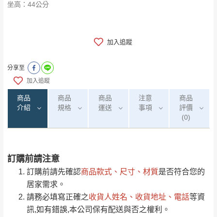
​​​​​​​坐高：44公分
加入追蹤
分享至
加入追蹤
商品
商品
商品
注意
商品
介紹
規格
運送
事項
評價
(0)
訂購前請注意
0
注意事項：
/5
運 費 說 明
(0)筆
訂購前請先確認
商品款式、尺寸、材質
是否符合您的
由於
品項繁多，網頁無法及時更新，如有需
居家需求。
要購買商品，請於出發前來電或到「官方
請務必填寫正確之
收貨人姓名、收貨地址、電話
等資
全部
依評論高至低排列
偏遠地區
Line客服」來信確認商品是否有「現貨」與
運送地
區
運送費用
訊,如有錯誤,本公司保有配送與否之權利。
「金額」。