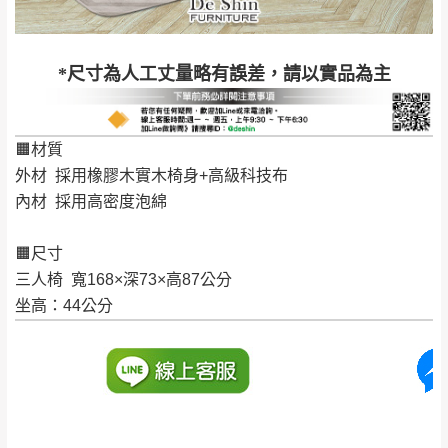
到貨時間：指定送貨日當天以電話聯絡確認
退換貨說明：
若收到不良品，請於到貨日起七日內通知本
｜周（一）配送部門固定公休無送貨｜
*尺寸為人工丈量略有誤差，請以實品為主
公司客服人員，我們將為您更換新品，運費
皆由本站負責，所有退回及換貨之商品必須
台北市、新北市地區固定每周(三)、(日)兩天收送貨
是全新狀態且完整包裝，床墊、床包、枕頭
🟧材質
類產品需為未拆封狀態(請保持商品、附件、
外材 採用橡膠木實木椅身+高級科技布
包裝、廠商紙及所有附隨文件或資料之完整
暫無配送地區
：
彰化、南投、雲林、嘉義、台南、高
內材 採用高密度泡綿
性)，若未依照上述方式處理，恕無法接受退
雄、屏東、宜蘭、 花蓮、台東、金門、馬祖、澎湖地區
貨。
（可於LINE線上詢問 →
@dershin
）
🟧尺寸
由於透過電腦螢幕選購商品，可能會因個人
三人椅 寬168×深73×高87公分
電腦螢幕的設定色差或解析度等因素， 與實
坐高：44公分
際商品的顏色、質感稍有不同，如因此而需
加收說明
退換貨，
需自付來回運費及人資成本
，請您
訂購前詳加確認。(包含商品尺寸是否合適)。
訂購前請確認商品尺寸，大型物件因為人工
丈量，難免會有些許誤差值(約正負0.5CM)
。
詳細尺寸以實品為主。