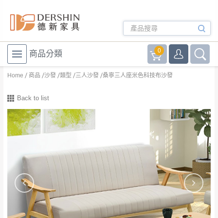
0
商品分類
Home
商品
沙發
類型
三人沙發
桑寧三人座米色科技布沙發
Back to list