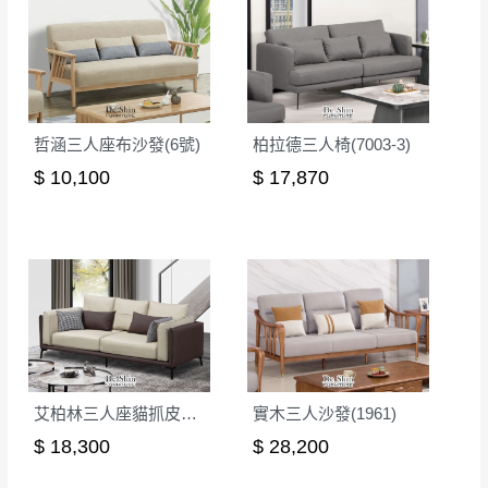
如欲放置營業場所及公開場合之商品則無享
至百貨公司卸貨區為限，恕無法送至指定樓面。
《 如
有商品一年保固之服務。
遇百貨周年慶期間，恕暫停百貨公司相關運送 》
無回收家具服務，若需回收家俱可聯絡當地請清潔隊
▪️
訂單成立
時請儘速於三日內完成付款，
交易恕不
回收,免付費清運專線：0800-085-717
殺價，商品均已最低價格售出
，且在特定時日會給
哲涵三人座布沙發(6號)
柏拉德三人椅(7003-3)
予折扣，請密切注意。
$ 10,100
$ 17,870
▪️
三
日內若未接獲您的匯款或轉帳通知，商品將不
予保留(訂單自動取消)。
▪️
無回收家具服務，若需回收家具可聯絡當地請清
潔隊回收,免付費清運專線：0800-085-717。
艾柏林三人座貓抓皮沙發(KL21-08)
實木三人沙發(1961)
$ 18,300
$ 28,200