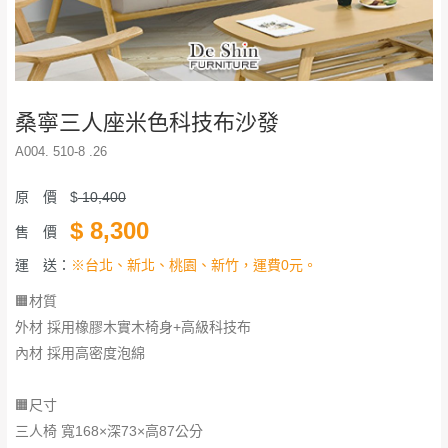
桑寧三人座米色科技布沙發
A004. 510-8 .26
原 價
$
10,400
$
8,300
售 價
運 送：
※台北、新北、桃園、新竹，運費0元。
🟧材質
外材 採用橡膠木實木椅身+高級科技布
內材 採用高密度泡綿
🟧尺寸
三人椅 寬168×深73×高87公分