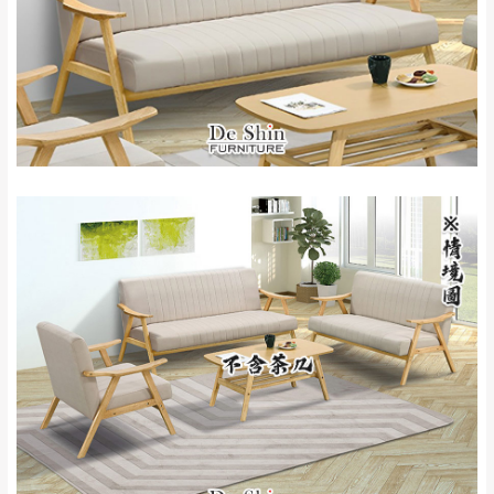
里、新店山區、三
新北
法搬運上樓等因素，導致無法配送，
本公司
峽山區、石碇、坪
保有出貨的權利。
林、福隆、淡水山
保護物流人員的工作安全，賣家無提供吊掛
區、北投湖山路、
服務，若需以吊車或其他的吊掛方式吊運，
深坑山區
費用將由買方自行支付。
$ 9,000以上：免
因大型傢俱有組裝、配送的問題，並非一般
運費
快速到貨商品，無法指定特定時間送達，司
基隆
$ 9,000以下：
基隆山區
機當天到貨前皆會再與您通知，讓你不用整
NT$500元
天在家等貨，以節省您的寶貴時間。
＊A108產品另收運費
由於百貨公司配送較為不易，故暫無法配送
$ 9,000以上：免
至百貨公司內部。
卓蘭鎮、三灣、通
運費
霄山區、西湖、泰
苗栗
$ 9,000以下：
安鄉、大湖鄉、頭
發票寄送：
NT$500元
屋、獅潭鄉
若您選擇三聯式或索取兩聯式發票，發票將於商品
＊A108產品另收運費
完成出貨15個工作天另行寄出，另外約加上2~7個
工作天內送達，如遇國定假日將順延寄送。
配送天數：5~14天