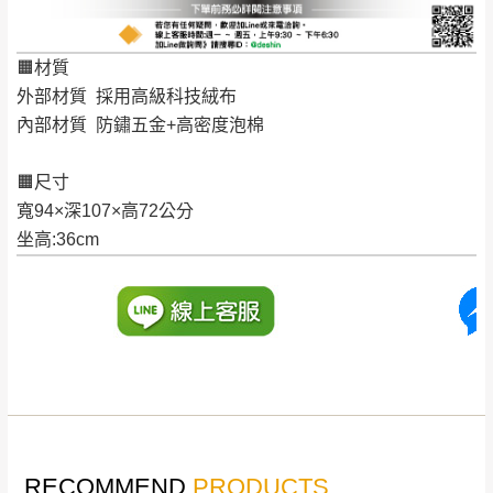
如欲放置營業場所及公開場合之商品則無享
至百貨公司卸貨區為限，恕無法送至指定樓面。
《 如
有商品一年保固之服務。
遇百貨周年慶期間，恕暫停百貨公司相關運送 》
🟧材質
無回收家具服務，若需回收家俱可聯絡當地請清潔隊
▪️
訂單成立
時請儘速於三日內完成付款，
交易恕不
外部材質 採用高級科技絨布
回收,免付費清運專線：0800-085-717
殺價，商品均已最低價格售出
，且在特定時日會給
內部材質 防鏽五金+高密度泡棉
予折扣，請密切注意。
🟧尺寸
▪️
三
日內若未接獲您的匯款或轉帳通知，商品將不
寬94×深107×高72公分
予保留(訂單自動取消)。
坐高:36cm
▪️
無回收家具服務，若需回收家具可聯絡當地請清
潔隊回收,免付費清運專線：0800-085-717。
RECOMMEND
PRODUCTS