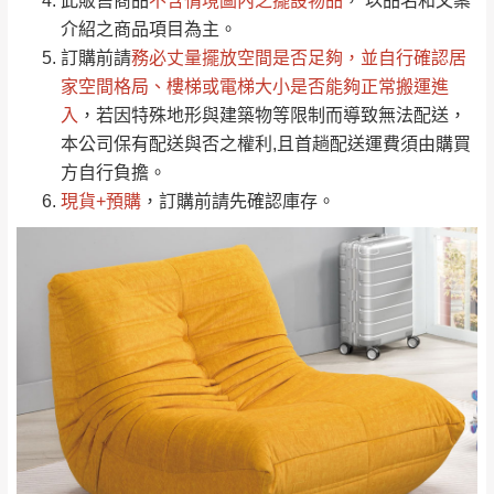
此販售商品
不含情境圖內之擺設物品
， 以品名和文案
到貨時間：指定送貨日當天以電話聯絡確認
退換貨說明：
介紹之商品項目為主。
若收到不良品，請於到貨日起七日內通知本
訂購前請
務必丈量擺放空間是否足夠
，並自行確認居
｜周（一）配送部門固定公休無送貨｜
公司客服人員，我們將為您更換新品，運費
家空間格局、
樓梯或電梯大小是否能夠正常搬運進
皆由本站負責，所有退回及換貨之商品必須
入
，若因特殊地形與建築物等限制而導致無法配送，
台北市、新北市地區固定每周(三)、(日)兩天收送貨
是全新狀態且完整包裝，床墊、床包、枕頭
本公司保有配送與否之權利,且首趟配送運費須由購買
類產品需為未拆封狀態(請保持商品、附件、
方自行負擔。
包裝、廠商紙及所有附隨文件或資料之完整
現貨+預購
，訂購前請先確認庫存。
暫無配送地區
：
彰化、南投、雲林、嘉義、台南、高
性)，若未依照上述方式處理，恕無法接受退
雄、屏東、宜蘭、 花蓮、台東、金門、馬祖、澎湖地區
貨。
（可於LINE線上詢問 →
@dershin
）
由於透過電腦螢幕選購商品，可能會因個人
電腦螢幕的設定色差或解析度等因素， 與實
際商品的顏色、質感稍有不同，如因此而需
加收說明
退換貨，
需自付來回運費及人資成本
，請您
訂購前詳加確認。(包含商品尺寸是否合適)。
訂購前請確認商品尺寸，大型物件因為人工
丈量，難免會有些許誤差值(約正負0.5CM)
。
詳細尺寸以實品為主。