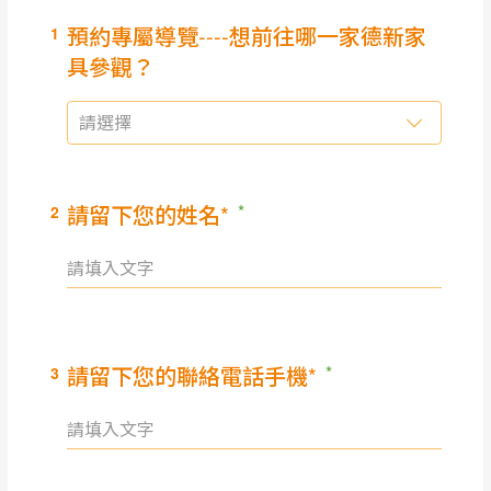
（請先線上詢問 LINE
依評論低至高排列
只顯示附上圖片
→
@dershin
）
若商品價格或庫存有異常，商家有權取消訂
只顯示附上評論
單。
部分網路商品恕無法更改原設計或客製，敬請
桃園
復興鄉
見諒！
接單後二日內(不含例假日)，我們客服會與您
峨眉鄉、五峰鄉、
電話聯絡或E-Mail通知確認訂單。
橫山、北埔鄉、尖
（線上客
服 LINE →
@dershin
）
石鄉、寶山鄉山
新竹
下單前先詢問是否現貨
，若未詢問下單後無
區、新埔山區、芎
現貨我們客服會再來電或E-Mail與您聯絡
林山區、關西 玉山
免 運
（洽詢方式請搜尋 L
ine ID →
@dershin
）
里
費
運送範圍：限定北至基隆，南至苗栗，偏遠
地區恕無法提供運送 (詳見運送規章)。
台北
無
雙溪、貢寮、烏
配送範圍：
來、平溪、九份、
苗栗至基隆；其它地區暫不開放，如因特殊
石門、林口 下福
＊A108產品另收運費
地型限制(山區、鄉、鎮、村)、樓梯太小、無