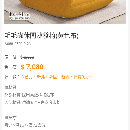
毛毛蟲休閒沙發椅(黃色布)
A088.2720-2.26
原 價
$
8,850
$
7,080
售 價
運 送：
※台北、新北、桃園、新竹，運費0元。
🟧材質
外部材質 採用高級科技絨布
內部材質 防鏽五金+高密度泡棉
🟧尺寸
寬94×深107×高72公分