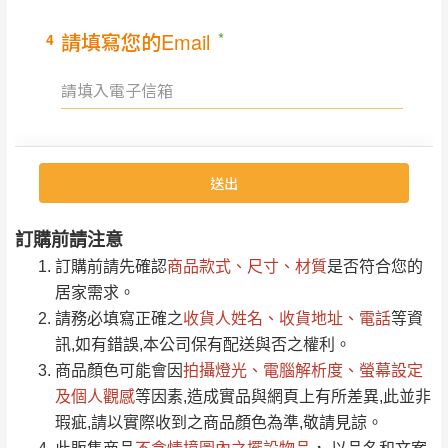
里、新店山區、三
新北
法搬運上樓等因素，導致無法配送，
本公司
峽山區、石碇、坪
保有出貨的權利。
林、福隆、淡水山
保護物流人員的工作安全，賣家無提供吊掛
區、北投湖山路、
服務，若需以吊車或其他的吊掛方式吊運，
深坑山區
費用將由買方自行支付。
$ 9,000以上：免
因大型傢俱有組裝、配送的問題，並非一般
運費
快速到貨商品，無法指定特定時間送達，司
基隆
$ 9,000以下：
基隆山區
機當天到貨前皆會再與您通知，讓你不用整
NT$500元
天在家等貨，以節省您的寶貴時間。
訂購前請注意
＊A108產品另收運費
由於百貨公司配送較為不易，故暫無法配送
訂購前請先確認
$ 9,000以上：免
商品款式、尺寸、材質
是否符合您的
至百貨公司內部。
卓蘭鎮、三灣、通
居家需求。
運費
霄山區、西湖、泰
苗栗
請務必填寫正確之
$ 9,000以下：
收貨人姓名、收貨地址、電話
等資
安鄉、大湖鄉、頭
發票寄送：
訊,如有錯誤,本公司保有配送與否之權利。
NT$500元
屋、獅潭鄉
若您選擇三聯式或索取兩聯式發票，發票將於商品
商品顏色可能會
因
拍攝燈光、電腦解析度、螢幕設定
＊A108產品另收運費
完成出貨15個工作天另行寄出，另外約加上2~7個
及個人觀感
等因素,造成實品與網頁上有所差異,此並非
工作天內送達，如遇國定假日將順延寄送。
瑕疵,請以實際收到之商品顏色為準,敬請見諒。
配送天數：5~14天