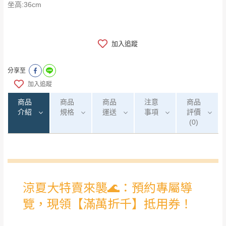
坐高:36cm
加入追蹤
分享至
加入追蹤
商品
商品
商品
注意
商品
介紹
規格
運送
事項
評價
(0)
0
注意事項：
/5
運 費 說 明
(0)筆
由於
品項繁多，網頁無法及時更新，如有需
要購買商品，請於出發前來電或到「官方
全部
依評論高至低排列
偏遠地區
Line客服」來信確認商品是否有「現貨」與
運送地
區
運送費用
「金額」。