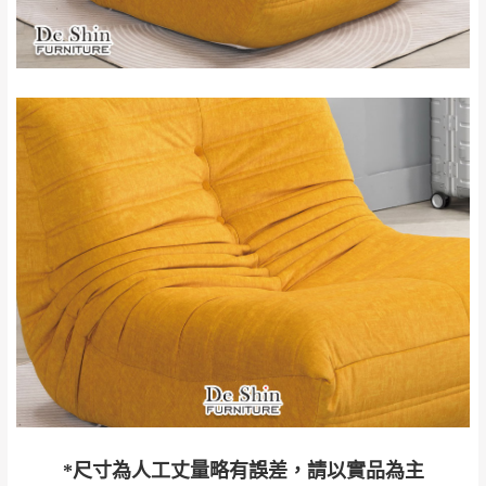
。
非因本公司問題而需退換貨，請於收到貨7日
其它注意事項
內通知客服人員(Line@ ID：
@dershin
)
，並
本司貨車運送如因路況不佳、天候惡劣、過於偏遠之
須保持商品全新狀態與完整包裝。鑑賞期間
山區內等，或收貨地點搬運過於困難等因素，導致無
若發生非本司因素致使之汙損破壞，恕無法
法順利配送，本公司除了盡最大努力完成配送外，視
辦理退換貨。
狀況保有出貨的權利。
台北市、新北市地區固定每周(三)、(日)兩天
保護物流人員的工作安全，賣家無提供吊掛服務，若
收送貨，敬請見諒！
需以吊車或其他的吊掛方式吊運，費用將由買方自行
本公司部份商品無維修服務，超過7日鑑賞
支付。
期，商品使用年限，因客人使用習慣、居家
因大型傢俱有組裝、配送的問題，並非一般快速到貨
環境不同。若屬人為因素導致商品損壞、零
商品，無法指定特定時間送達，司機當天到貨前皆會
件短缺，則維修、搬運費用，需由消費者自
再與您通知，讓您不用整天在家等貨，以免浪費你的
行吸收(另事先與消費者報價，消費者同意將
寶貴時間。
會進行維修)。
如遇自然災害、政府宣布之災害警報等不可抗力情
到貨7日內為鑑賞期(注意:鑑賞期非試用期)，
事，而危及運送人員輸送之安全，本司得視狀況延後
若非商品品質瑕疵問題於鑑賞期內退貨之情
或停止運送服務。
*尺寸為人工丈量略有誤差，請以實品為主
形，我們需酌收退貨運費。
百貨公司配送暫無法配合開店前、閉店後時段，並送