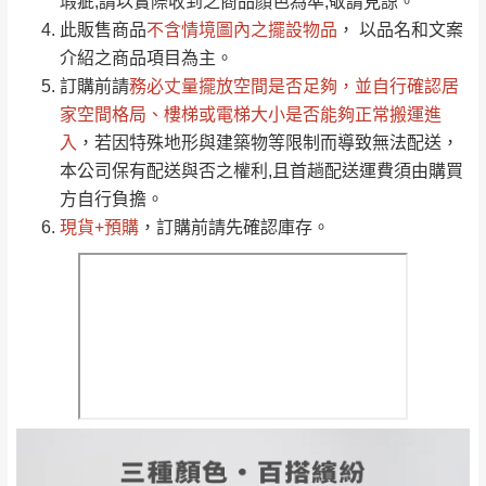
瑕疵,請以實際收到之商品顏色為準,敬請見諒。
到貨時間：指定送貨日當天以電話聯絡確認
退換貨說明：
此販售商品
不含情境圖內之擺設物品
， 以品名和文案
若收到不良品，請於到貨日起七日內通知本
介紹之商品項目為主。
｜周（一）配送部門固定公休無送貨｜
公司客服人員，我們將為您更換新品，運費
訂購前請
務必丈量擺放空間是否足夠
，並自行確認居
皆由本站負責，所有退回及換貨之商品必須
家空間格局、
樓梯或電梯大小是否能夠正常搬運進
台北市、新北市地區固定每周(三)、(日)兩天收送貨
是全新狀態且完整包裝，床墊、床包、枕頭
入
，若因特殊地形與建築物等限制而導致無法配送，
類產品需為未拆封狀態(請保持商品、附件、
本公司保有配送與否之權利,且首趟配送運費須由購買
包裝、廠商紙及所有附隨文件或資料之完整
方自行負擔。
暫無配送地區
：
彰化、南投、雲林、嘉義、台南、高
性)，若未依照上述方式處理，恕無法接受退
現貨+預購
，訂購前請先確認庫存。
雄、屏東、宜蘭、 花蓮、台東、金門、馬祖、澎湖地區
貨。
（可於LINE線上詢問 →
@dershin
）
由於透過電腦螢幕選購商品，可能會因個人
電腦螢幕的設定色差或解析度等因素， 與實
際商品的顏色、質感稍有不同，如因此而需
加收說明
退換貨，
需自付來回運費及人資成本
，請您
訂購前詳加確認。(包含商品尺寸是否合適)。
訂購前請確認商品尺寸，大型物件因為人工
丈量，難免會有些許誤差值(約正負0.5CM)
。
詳細尺寸以實品為主。