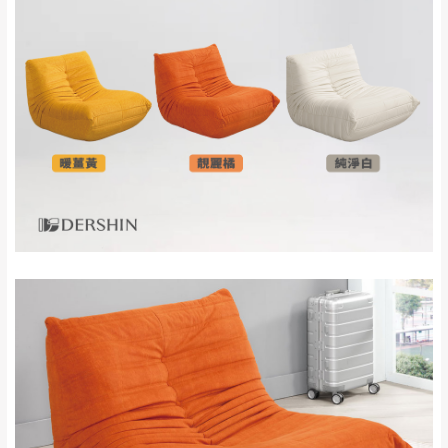
。
非因本公司問題而需退換貨，請於收到貨7日
其它注意事項
內通知客服人員(Line@ ID：
@dershin
)
，並
本司貨車運送如因路況不佳、天候惡劣、過於偏遠之
須保持商品全新狀態與完整包裝。鑑賞期間
山區內等，或收貨地點搬運過於困難等因素，導致無
若發生非本司因素致使之汙損破壞，恕無法
法順利配送，本公司除了盡最大努力完成配送外，視
辦理退換貨。
狀況保有出貨的權利。
台北市、新北市地區固定每周(三)、(日)兩天
保護物流人員的工作安全，賣家無提供吊掛服務，若
收送貨，敬請見諒！
需以吊車或其他的吊掛方式吊運，費用將由買方自行
本公司部份商品無維修服務，超過7日鑑賞
支付。
期，商品使用年限，因客人使用習慣、居家
因大型傢俱有組裝、配送的問題，並非一般快速到貨
環境不同。若屬人為因素導致商品損壞、零
商品，無法指定特定時間送達，司機當天到貨前皆會
件短缺，則維修、搬運費用，需由消費者自
再與您通知，讓您不用整天在家等貨，以免浪費你的
行吸收(另事先與消費者報價，消費者同意將
寶貴時間。
會進行維修)。
如遇自然災害、政府宣布之災害警報等不可抗力情
到貨7日內為鑑賞期(注意:鑑賞期非試用期)，
事，而危及運送人員輸送之安全，本司得視狀況延後
若非商品品質瑕疵問題於鑑賞期內退貨之情
或停止運送服務。
形，我們需酌收退貨運費。
百貨公司配送暫無法配合開店前、閉店後時段，並送