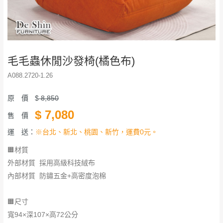
毛毛蟲休閒沙發椅(橘色布)
A088.2720-1.26
原 價
$
8,850
$
7,080
售 價
運 送：
※台北、新北、桃園、新竹，運費0元。
🟧材質
外部材質 採用高級科技絨布
內部材質 防鏽五金+高密度泡棉
🟧尺寸
寬94×深107×高72公分