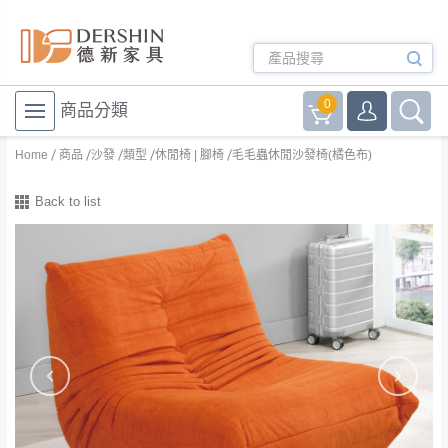
0
商品分類
Home
商品
沙發
類型
休閒椅 | 腳椅
毛毛蟲休閒沙發椅(橘色布)
Back to list