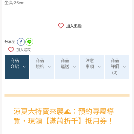
坐高:36cm
加入追蹤
分享至
加入追蹤
商品
商品
商品
注意
商品
介紹
規格
運送
事項
評價
(0)
0
注意事項：
/5
運 費 說 明
(0)筆
由於
品項繁多，網頁無法及時更新，如有需
要購買商品，請於出發前來電或到「官方
全部
依評論高至低排列
偏遠地區
Line客服」來信確認商品是否有「現貨」與
運送地
區
運送費用
「金額」。