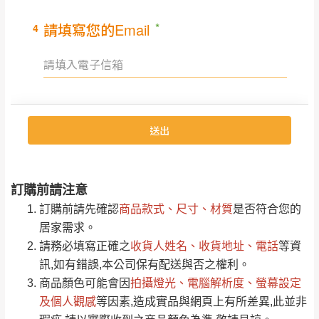
里、新店山區、三
新北
法搬運上樓等因素，導致無法配送，
本公司
峽山區、石碇、坪
保有出貨的權利。
林、福隆、淡水山
保護物流人員的工作安全，賣家無提供吊掛
區、北投湖山路、
服務，若需以吊車或其他的吊掛方式吊運，
深坑山區
費用將由買方自行支付。
$ 9,000以上：免
因大型傢俱有組裝、配送的問題，並非一般
運費
快速到貨商品，無法指定特定時間送達，司
基隆
$ 9,000以下：
基隆山區
機當天到貨前皆會再與您通知，讓你不用整
NT$500元
天在家等貨，以節省您的寶貴時間。
＊A108產品另收運費
由於百貨公司配送較為不易，故暫無法配送
訂購前請注意
$ 9,000以上：免
至百貨公司內部。
卓蘭鎮、三灣、通
運費
訂購前請先確認
商品款式、尺寸、材質
是否符合您的
霄山區、西湖、泰
苗栗
$ 9,000以下：
居家需求。
安鄉、大湖鄉、頭
發票寄送：
NT$500元
請務必填寫正確之
收貨人姓名、收貨地址、電話
等資
屋、獅潭鄉
若您選擇三聯式或索取兩聯式發票，發票將於商品
訊,如有錯誤,本公司保有配送與否之權利。
＊A108產品另收運費
完成出貨15個工作天另行寄出，另外約加上2~7個
商品顏色可能會
因
拍攝燈光、電腦解析度、螢幕設定
工作天內送達，如遇國定假日將順延寄送。
及個人觀感
等因素,造成實品與網頁上有所差異,此並非
配送天數：5~14天