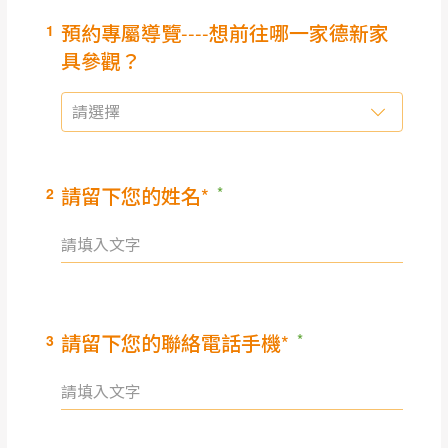
（請先線上詢問 LINE
依評論低至高排列
只顯示附上圖片
→
@dershin
）
若商品價格或庫存有異常，商家有權取消訂
只顯示附上評論
單。
部分網路商品恕無法更改原設計或客製，敬請
桃園
復興鄉
見諒！
接單後二日內(不含例假日)，我們客服會與您
峨眉鄉、五峰鄉、
電話聯絡或E-Mail通知確認訂單。
橫山、北埔鄉、尖
（線上客
服 LINE →
@dershin
）
石鄉、寶山鄉山
新竹
下單前先詢問是否現貨
，若未詢問下單後無
區、新埔山區、芎
現貨我們客服會再來電或E-Mail與您聯絡
林山區、關西 玉山
免 運
（洽詢方式請搜尋 L
ine ID →
@dershin
）
里
費
運送範圍：限定北至基隆，南至苗栗，偏遠
地區恕無法提供運送 (詳見運送規章)。
台北
無
雙溪、貢寮、烏
配送範圍：
來、平溪、九份、
苗栗至基隆；其它地區暫不開放，如因特殊
石門、林口 下福
＊A108產品另收運費
地型限制(山區、鄉、鎮、村)、樓梯太小、無