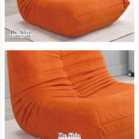
如欲放置營業場所及公開場合之商品則無享
至百貨公司卸貨區為限，恕無法送至指定樓面。
《 如
有商品一年保固之服務。
遇百貨周年慶期間，恕暫停百貨公司相關運送 》
無回收家具服務，若需回收家俱可聯絡當地請清潔隊
▪️
訂單成立
時請儘速於三日內完成付款，
交易恕不
回收,免付費清運專線：0800-085-717
殺價，商品均已最低價格售出
，且在特定時日會給
予折扣，請密切注意。
▪️
三
日內若未接獲您的匯款或轉帳通知，商品將不
予保留(訂單自動取消)。
▪️
無回收家具服務，若需回收家具可聯絡當地請清
潔隊回收,免付費清運專線：0800-085-717。