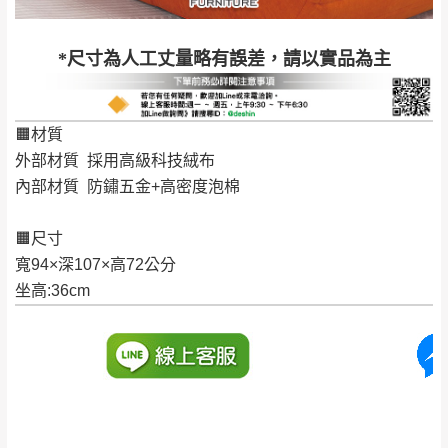
*尺寸為人工丈量略有誤差，請以實品為主
🟧材質
外部材質 採用高級科技絨布
內部材質 防鏽五金+高密度泡棉
🟧尺寸
寬94×深107×高72公分
坐高:36cm