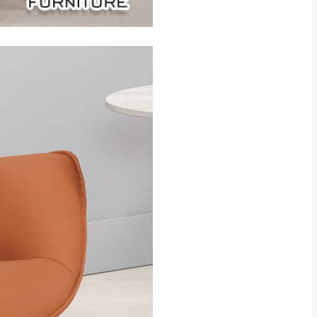
CM) 詳細尺寸以實品
in
)
，並須保持商品全新
、馬祖、澎湖地區
貨。
、居家環境不同。若屬人
先與消費者報價，消費
。
退貨之情形，我們需酌收
特定時日會給予折扣，
等因素，導致無法順利配送，
用將由買方自行支付。
17。
當天到貨前皆會再與您通知，