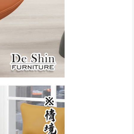
得視狀況延後或停止運送服
指定樓面。
《 如遇百貨周年慶
7