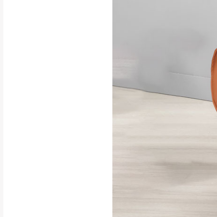
行支付。
新北
因大型傢俱有組
會再與您通知，
由於百貨公司配
基隆
發票寄送：
若您選擇三聯式或索取
送達，如遇國定假日將
苗栗
退換貨說明：
若收到不良品，
所有退回及換貨
品、附件、包裝
由於透過電腦螢
質感稍有不同，
是否合適)。