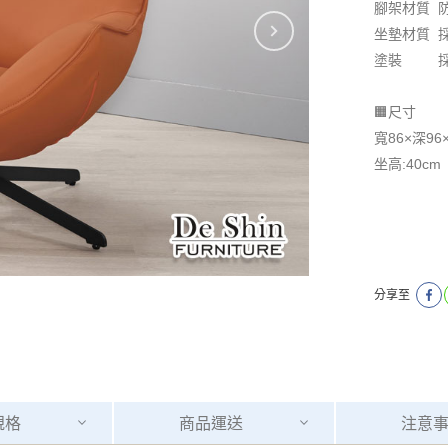
腳架材質 
坐墊材質 
塗裝 採
🟧尺寸
寬86×深96
坐高:40cm
分享至
規格
商品
運送
注意