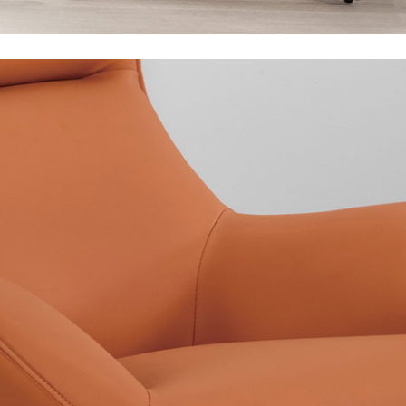
尺寸，大型物件因為人工丈量，難免會有些許誤差值(約正負0.5
需退換貨，請於收到貨7日內通知客服人員(Line@ ID：
@dersh
投、雲林、嘉義、台南、高雄、屏東、宜蘭、 花蓮、台東、金門
。鑑賞期間若發生非本司因素致使之汙損破壞，恕無法辦理退換
ershin
）
區固定每周(三)、(日)兩天收送貨，敬請見諒！
無維修服務，超過7日鑑賞期，商品使用年限，因客人使用習慣
損壞、零件短缺，則維修、搬運費用，需由消費者自行吸收(另事
修)。
賞期(注意:鑑賞期非試用期)，若非商品品質瑕疵問題於鑑賞期內
。
所及公開場合之商品則無享有商品一年保固之服務。
三日內完成付款，
交易恕不殺價，商品均已最低價格售出
，且在
佳、天候惡劣、過於偏遠之山區內等，或收貨地點搬運過於困難
成配送外，視狀況保有出貨的權利。
款或轉帳通知，商品將不予保留(訂單自動取消)。
，賣家無提供吊掛服務，若需以吊車或其他的吊掛方式吊運，費
收家具可聯絡當地請清潔隊回收,免付費清運專線：0800-085-7
的問題，並非一般快速到貨商品，無法指定特定時間送達，司機
以免浪費你的寶貴時間。