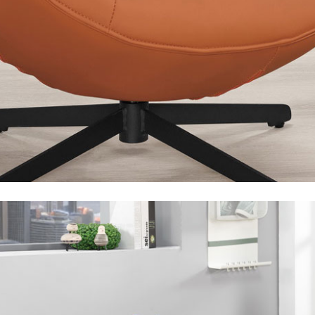
之災害警報等不可抗力情事，而危及運送人員輸送之安全，本司
開店前、閉店後時段，並送至百貨公司卸貨區為限，恕無法送至
關運送 》
家俱可聯絡當地請清潔隊回收,免付費清運專線：0800-085-71