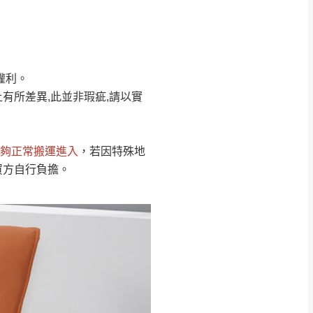
Line客服」來信確
權利。
只顯示附上圖片
只顯示附上評論
有所差異,此並非瑕疵,請以實
偏遠地區
客製，敬請見諒！
線上詢問 LINE →
@dershin
）
夠正常搬運進入
，若因特殊地
復興鄉
買方自行負擔。
聯絡
五峰鄉、橫山、北埔鄉、尖石
。
鄉山區、新埔山區、芎林山區、
關西 玉山里
太小、無法搬運上樓等因
無
吊運，費用將由買方自