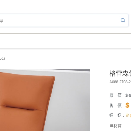
1)
格雷森休
A088.2708-2
原 價
$
9
$
售 價
運 送：
※
🟧材質