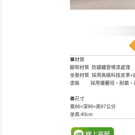
🟧材質
腳架材質 防鏽鐵管噴漆處理
坐墊材質 採用高級科技皮革+
塗裝 採用優麗坦，耐磨，
🟧尺寸
寬86×深96×高97公分
坐高:40cm