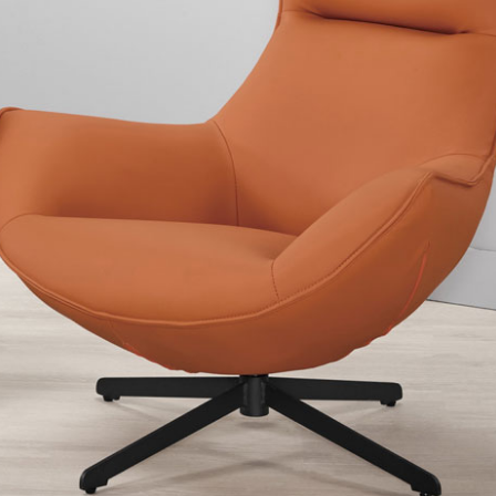
雙溪、
門、林口 
＊A108產品另收運費
裝、配送的問題，並非一般快速到貨商品，無法指定特定時間送
石碇、坪
讓你不用整天在家等貨，以節省您的寶貴時間。
送較為不易，故暫無法配送至百貨公司內部。
$ 9,000以上：免運費
$ 9,000以下：NT$500元
＊A108產品另收運費
兩聯式發票，發票將於商品完成出貨15個工作天另行寄出，另外約
$ 9,000以上：免運費
卓蘭鎮、
順延寄送。
$ 9,000以下：NT$500元
鄉
＊A108產品另收運費
請於到貨日起七日內通知本公司客服人員，我們將為您更換新品
配送天數：5~14天
之商品必須是全新狀態且完整包裝，床墊、床包、枕頭類產品需為
到貨時間：指定送貨日當天以電話聯絡確認
、廠商紙及所有附隨文件或資料之完整性)，若未依照上述方式處
幕選購商品，可能會因個人電腦螢幕的設定色差或解析度等因素，
｜周（一）配送部門固定公休無送貨｜
如因此而需退換貨，
需自付來回運費及人資成本
，請您訂購前詳
台北市、新北市地區固定每周(三)、(日)兩天收送貨