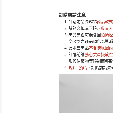
訂購前請注意
注意事項：
0
訂購前請先確認
商品款式
由於
品項繁多，
/5
請務必填寫正確之
收貨人
(0)筆
認商品是否有「
商品顏色可能會
因
拍攝燈
運送地
區
若商品價格或庫存有
際收到之商品顏色為準,
接單後二日內(不
此販售商品
不含情境圖內
訂購前請
（線上客
務必丈量擺放空
服 LIN
桃園
形與建築物等限制而導致
下單前先詢問是
現貨+預購
，訂購前請先
（洽詢方式請搜尋
運送範圍：限定北
新竹
配送範圍：
苗栗至基隆；其
台北
素，導致無法配
保護物流人員的