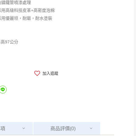
防鏽鐵管噴漆處理
採用高級科技皮革+高密度泡棉
用優麗坦，耐磨，耐水塗裝
×高97公分
加入追蹤
事項
商品
評價(0)