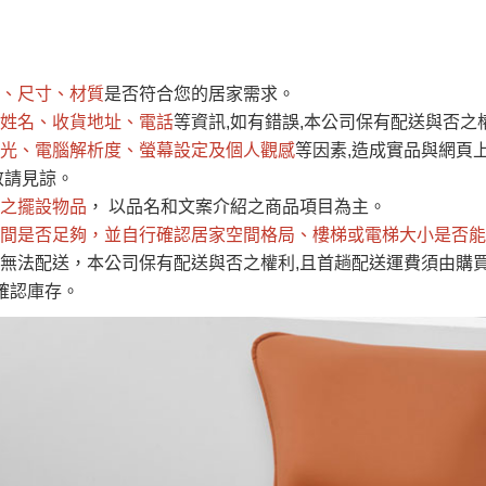
運 費 說 明
、尺寸、材質
是否符合您的居家需求。
網頁無法及時更新，如有需要購買商品，請於出發前來電或到「官方
姓名、收貨地址、電話
等資訊,如有錯誤,本公司保有配送與否之
全部
依評論高至低排列
依評論低至高排列
現貨」與 「金額」。
光、電腦解析度、螢幕設定及個人觀感
等因素,造成實品與網頁上
運送費用
異常，商家有權取消訂單。
部分網路商品恕無法更改原設計或
敬請見諒。
（請先
含例假日)，我們客服會與您電話聯絡或E-Mail通知確認訂單。
之擺設物品
， 以品名和文案介紹之商品項目為主。
間是否足夠
E →
@dershin
，並自行確認居家空間格局、
）
樓梯或電梯大小是否能
無法配送，本公司保有配送與否之權利,且首趟配送運費須由購
否現貨
，若未詢問下單後無現貨我們客服會再來電或E-Mail與您
確認庫存。
 L
ine ID →
@dershin
）
峨眉鄉、
至基隆，南至苗栗，偏遠地區恕無法提供運送 (詳見運送規章)
鄉、寶山
免 運 費
它地區暫不開放，如因特殊地型限制(山區、鄉、鎮、村)、樓梯
送，
本公司保有出貨的權利。
工作安全，賣家無提供吊掛服務，若需以吊車或其他的吊掛方式