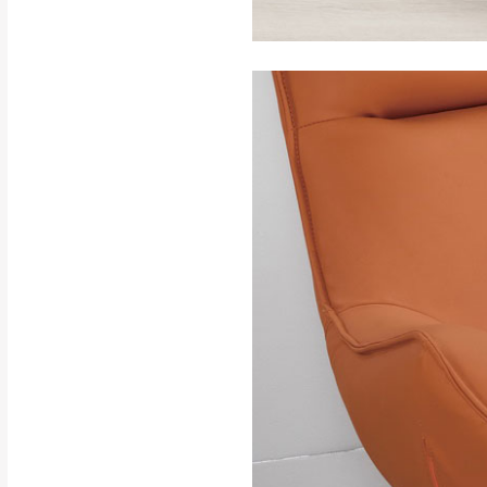
訂購前請確認商品
為主。
暫無配送地區
非因本公司問題而
：
彰化、南
（可於LINE線上詢問 →
狀態與完整包裝
@d
台北市、新北市地
本公司部份商品
加收說明
為因素導致商品
者同意將會進行維
到貨7日內為鑑
退貨運費。
如欲放置營業場
其它注意事項
▪️
訂單成立
時請儘速於
本司貨車運送如因路況不
請密切注意。
本公司除了盡最大努力完
▪️
三
日內若未接獲您的匯
保護物流人員的工作安全
▪️
無回收家具服務，若需回
因大型傢俱有組裝、配送
讓您不用整天在家等貨，