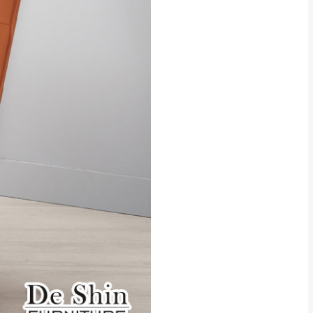
貢寮、烏來、平溪、九份、石
下福里、新店山區、三峽山區、
達，司機當天到貨前皆
林、福隆、淡水山區、北投湖山
路、深坑山區
基隆山區
加上2~7個工作天內
三灣、通霄山區、西湖、泰安
、大湖鄉、頭屋、獅潭鄉
，運費皆由本站負責，
未拆封狀態(請保持商
理，恕無法接受退貨。
 與實際商品的顏色、
加確認。(包含商品尺寸