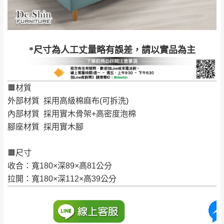
配送天數：5~14天
到貨時間：指定送貨日當天以電話聯絡確認
退換貨說明：
若收到不良品，請於到貨日起七日內通知本
｜周（一）配送部門固定公休無送貨｜
*尺寸為人工丈量略有誤差，請以實品為主
公司客服人員，我們將為您更換新品，運費
皆由本站負責，所有退回及換貨之商品必須
台北市、新北市地區固定每周(三)、(日)兩天收送貨
是全新狀態且完整包裝，床墊、床包、枕頭
🟧材質
類產品需為未拆封狀態(請保持商品、附件、
外部材質 採用高級棉麻布(可拆洗)
包裝、廠商紙及所有附隨文件或資料之完整
暫無配送地區
：
彰化、南投、雲林、嘉義、台南、高
內部材質 採用實木骨架+高密度泡棉
性)，若未依照上述方式處理，恕無法接受退
雄、屏東、宜蘭、 花蓮、台東、金門、馬祖、澎湖地區
腳座材質 採用實木腳
貨。
（可於LINE線上詢問 →
@dershin
）
由於透過電腦螢幕選購商品，可能會因個人
🟧尺寸
電腦螢幕的設定色差或解析度等因素， 與實
收合：寬180×深89×高81公分
際商品的顏色、質感稍有不同，如因此而需
加收說明
拉開：寬180×深112×高39公分
退換貨，
需自付來回運費及人資成本
，請您
訂購前詳加確認。(包含商品尺寸是否合適)。
訂購前請確認商品尺寸，大型物件因為人工
丈量，難免會有些許誤差值(約正負0.5CM)