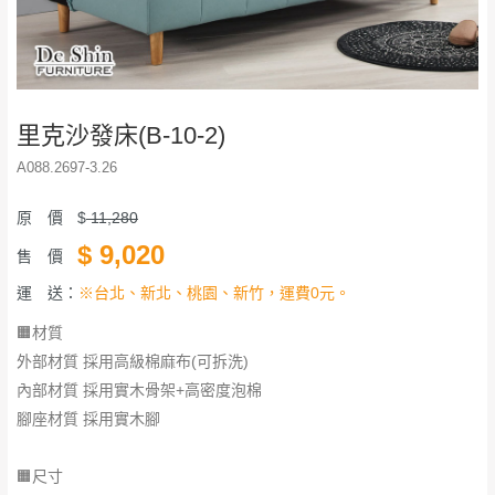
里克沙發床(B-10-2)
A088.2697-3.26
原 價
$
11,280
$
9,020
售 價
運 送：
※台北、新北、桃園、新竹，運費0元。
🟧材質
外部材質 採用高級棉麻布(可拆洗)
內部材質 採用實木骨架+高密度泡棉
腳座材質 採用實木腳
🟧尺寸