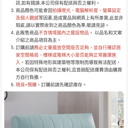
運送地
區
運送費用
訊,如有錯誤,本公司保有配送與否之權利。
「金額」。
（請先線上詢問 LINE
依評論低至高排列
只顯示附上圖片
商品顏色可能會
因
拍攝燈光、電腦解析度、螢幕設定
→
@dershin
）
若商品價格或庫存有異常，商家有權取消訂
及個人觀感
等因素,造成實品與網頁上有所差異,此並非
只顯示附上評論
瑕疵,請以實際收到之商品顏色為準,敬請見諒。
單。
部分網路商品恕無法更改原設計或客製，敬請
桃園
復興鄉
此販售商品
不含情境圖內之擺設物品
， 以品名和文案
見諒！
介紹之商品項目為主。
接單後二日內(不含例假日)，我們客服會與您
峨眉鄉、五峰鄉、
訂購前請
務必丈量擺放空間是否足夠
，並自行確認居
電話聯絡或E-Mail通知確認訂單。
橫山、北埔鄉、尖
家空間格局、
樓梯或電梯大小是否能夠正常搬運進
（線上客
服 LINE →
@dershin
）
石鄉、寶山鄉山
入
，若因特殊地形與建築物等限制而導致無法配送，
新竹
下單前先詢問是否現貨
，若未詢問下單後無
區、新埔山區、芎
本公司保有配送與否之權利,且首趟配送運費須由購買
現貨我們客服會再來電或E-Mail與您聯絡
林山區、關西 玉山
方自行負擔。
免 運
（洽詢方式請搜尋 L
ine ID →
@dershin
）
里
現貨+預購
，訂購前請先確認庫存。
費
運送範圍：限定北至基隆，南至苗栗，偏遠
地區恕無法提供運送 (詳見運送規章)。
台北
無
雙溪、貢寮、烏
配送範圍：
來、平溪、九份、
苗栗至基隆；其它地區暫不開放，如因特殊