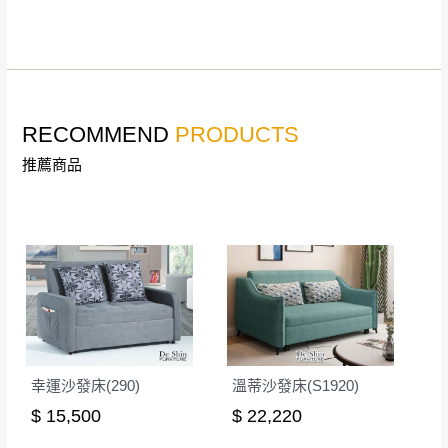
。
詳細尺寸以實品為主。
。
非因本公司問題而需退換貨，請於收到貨7日
其它注意事項
內通知客服人員(Line@ ID：
@dershin
)
，並
本司貨車運送如因路況不佳、天候惡劣、過於偏遠之
須保持商品全新狀態與完整包裝。鑑賞期間
RECOMMEND
PRODUCTS
山區內等，或收貨地點搬運過於困難等因素，導致無
若發生非本司因素致使之汙損破壞，恕無法
法順利配送，本公司除了盡最大努力完成配送外，視
推薦商品
辦理退換貨。
狀況保有出貨的權利。
台北市、新北市地區固定每周(三)、(日)兩天
保護物流人員的工作安全，賣家無提供吊掛服務，若
收送貨，敬請見諒！
需以吊車或其他的吊掛方式吊運，費用將由買方自行
本公司部份商品無維修服務，超過7日鑑賞
支付。
期，商品使用年限，因客人使用習慣、居家
因大型傢俱有組裝、配送的問題，並非一般快速到貨
環境不同。若屬人為因素導致商品損壞、零
商品，無法指定特定時間送達，司機當天到貨前皆會
件短缺，則維修、搬運費用，需由消費者自
再與您通知，讓您不用整天在家等貨，以免浪費你的
行吸收(另事先與消費者報價，消費者同意將
寶貴時間。
會進行維修)。
幸運沙發床(290)
溫蒂沙發床(S1920)
如遇自然災害、政府宣布之災害警報等不可抗力情
到貨7日內為鑑賞期(注意:鑑賞期非試用期)，
$ 15,500
$ 22,220
事，而危及運送人員輸送之安全，本司得視狀況延後
若非商品品質瑕疵問題於鑑賞期內退貨之情
或停止運送服務。