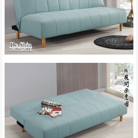
石門、林口 下福
＊A108產品另收運費
地型限制(山區、鄉、鎮、村)、樓梯太小、無
里、新店山區、三
新北
法搬運上樓等因素，導致無法配送，
本公司
峽山區、石碇、坪
保有出貨的權利。
林、福隆、淡水山
保護物流人員的工作安全，賣家無提供吊掛
區、北投湖山路、
服務，若需以吊車或其他的吊掛方式吊運，
深坑山區
費用將由買方自行支付。
$ 9,000以上：免
因大型傢俱有組裝、配送的問題，並非一般
運費
快速到貨商品，無法指定特定時間送達，司
基隆
$ 9,000以下：
基隆山區
機當天到貨前皆會再與您通知，讓你不用整
NT$500元
天在家等貨，以節省您的寶貴時間。
＊A108產品另收運費
由於百貨公司配送較為不易，故暫無法配送
$ 9,000以上：免
至百貨公司內部。
卓蘭鎮、三灣、通
運費
霄山區、西湖、泰
苗栗
$ 9,000以下：
安鄉、大湖鄉、頭
發票寄送：
NT$500元
屋、獅潭鄉
若您選擇三聯式或索取兩聯式發票，發票將於商品
＊A108產品另收運費
完成出貨15個工作天另行寄出，另外約加上2~7個
工作天內送達，如遇國定假日將順延寄送。