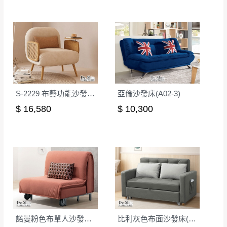
形，我們需酌收退貨運費。
百貨公司配送暫無法配合開店前、閉店後時段，並送
如欲放置營業場所及公開場合之商品則無享
至百貨公司卸貨區為限，恕無法送至指定樓面。
《 如
有商品一年保固之服務。
遇百貨周年慶期間，恕暫停百貨公司相關運送 》
無回收家具服務，若需回收家俱可聯絡當地請清潔隊
▪️
訂單成立
時請儘速於三日內完成付款，
交易恕不
回收,免付費清運專線：0800-085-717
殺價，商品均已最低價格售出
，且在特定時日會給
予折扣，請密切注意。
S-2229 布藝功能沙發單人位(原木色)
亞倫沙發床(A02-3)
▪️
三
日內若未接獲您的匯款或轉帳通知，商品將不
$ 16,580
$ 10,300
予保留(訂單自動取消)。
▪️
無回收家具服務，若需回收家具可聯絡當地請清
潔隊回收,免付費清運專線：0800-085-717。
諾曼粉色布單人沙發床(2036)
比利灰色布面沙發床(501)