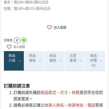
收合：寬180×深89×高81公分
拉開：寬180×深112×高39公分
加入追蹤
分享至
加入追蹤
商品
商品
商品
注意
商品
介紹
規格
運送
事項
評價
(0)
訂購前請注意
0
注意事項：
/5
運 費 說 明
(0)筆
訂購前請先確認
商品款式、尺寸、材質
是否符合您的
由於
品項繁多，網頁無法及時更新，如有需
居家需求。
要購買商品，請於出發前來電或到「官方
請務必填寫正確之
收貨人姓名、收貨地址、電話
等資
全部
依評論高至低排列
偏遠地區
Line客服」來信確認商品是否有「現貨」與