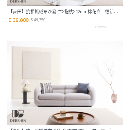
【麥田】抗貓抓絨布沙發-含2抱枕242cm-棉花白｜德新家具
$ 39,800
$ 49,750
Z1020003001