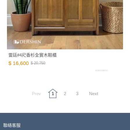
雷廷#4尺香杉全實木鞋櫃
$ 16,600
$ 20,750
A0460008000
Prev
1
2
3
Next
聯絡客服