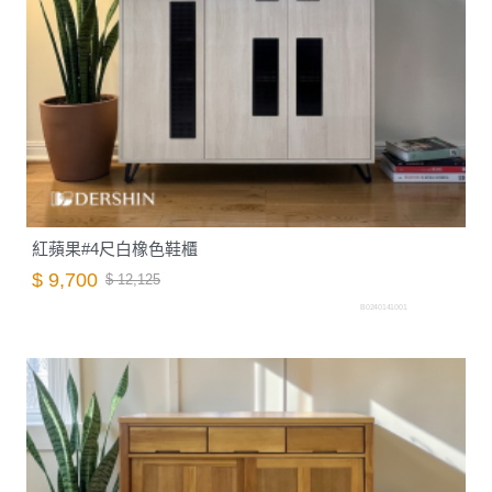
紅蘋果#4尺白橡色鞋櫃
$ 9,700
$ 12,125
B0240141001