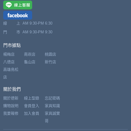
線 上
AM 9:30-PM 6:30
門 市
AM 9:30-PM 9:30
門市據點
楊梅店
南崁店
桃園店
八德店
龜山店
新竹店
高雄鳥松
店
關於我們
關於德新
線上型錄
忘記密碼
購物說明
會員登入
家具知識
我要報修
加入會員
家具誠實
哥