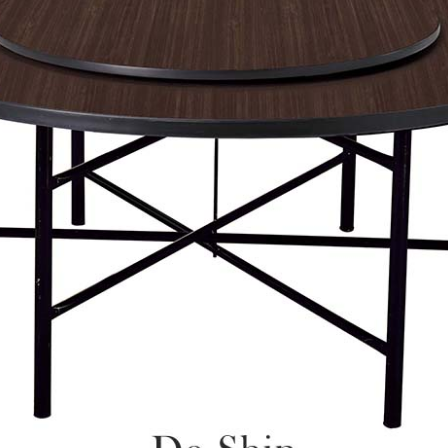
工作安全，賣家無提供吊掛服務，若需以吊車或其他的吊掛方式
雙溪、
門、林口 
＊A108產品另收運費
裝、配送的問題，並非一般快速到貨商品，無法指定特定時間送
石碇、坪
讓你不用整天在家等貨，以節省您的寶貴時間。
送較為不易，故暫無法配送至百貨公司內部。
$ 9,000以上：免運費
$ 9,000以下：NT$500元
＊A108產品另收運費
兩聯式發票，發票將於商品完成出貨15個工作天另行寄出，另外約
$ 9,000以上：免運費
卓蘭鎮、
順延寄送。
$ 9,000以下：NT$500元
鄉
＊A108產品另收運費
請於到貨日起七日內通知本公司客服人員，我們將為您更換新品
配送天數：5~14天
之商品必須是全新狀態且完整包裝，床墊、床包、枕頭類產品需為
到貨時間：指定送貨日當天以電話聯絡確認
、廠商紙及所有附隨文件或資料之完整性)，若未依照上述方式處
幕選購商品，可能會因個人電腦螢幕的設定色差或解析度等因素，
｜周（一）配送部門固定公休無送貨｜
如因此而需退換貨，
需自付來回運費及人資成本
，請您訂購前詳