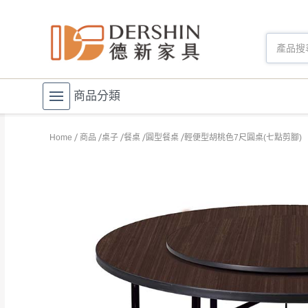
商品分類
Home
商品
桌子
餐桌
圓型餐桌
輕便型胡桃色7尺圓桌(七點剪腳)