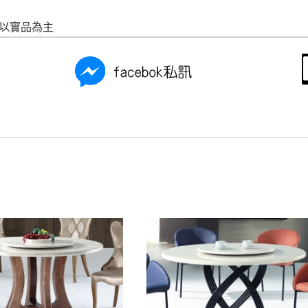
以免浪費你的寶貴時間。
之災害警報等不可抗力情事，而危及運送人員輸送之安全，本司
請以實品為主
開店前、閉店後時段，並送至百貨公司卸貨區為限，恕無法送至
關運送 》
家俱可聯絡當地請清潔隊回收,免付費清運專線：0800-085-71