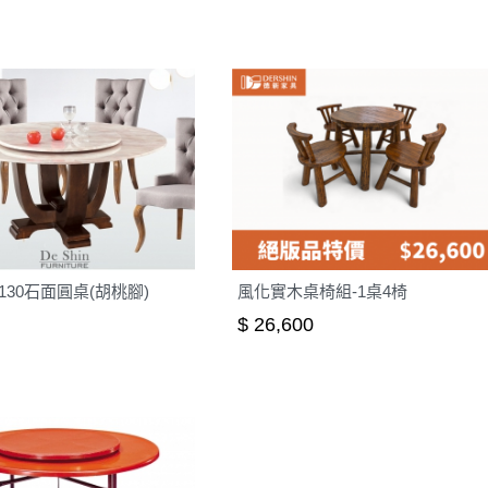
130石面圓桌(胡桃腳)
風化實木桌椅組-1桌4椅
$ 26,600