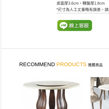
讓您不用整天在家等貨，
桌面厚3.6cm，轉盤厚1.8cm
如遇自然災害、政府宣布
*尺寸為人工丈量略有誤差，
務。
百貨公司配送暫無法配合
期間，恕暫停百貨公司相
無回收家具服務，若需回收
RECOMMEND
PRODUCTS
推薦商品