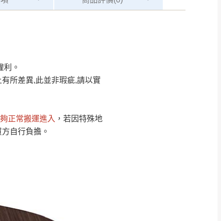
Line客服」來信確
權利。
只顯示附上圖片
只顯示附上評論
有所差異,此並非瑕疵,請以實
偏遠地區
客製，敬請見諒！
線上詢問 LINE →
@dershin
）
夠正常搬運進入
，若因特殊地
復興鄉
買方自行負擔。
聯絡
五峰鄉、橫山、北埔鄉、尖石
。
鄉山區、新埔山區、芎林山區、
關西 玉山里
太小、無法搬運上樓等因
無