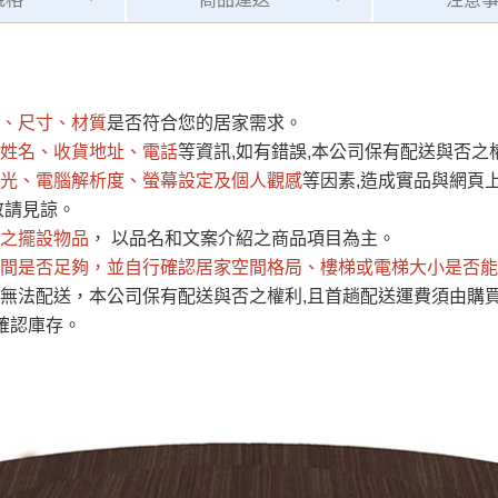
運 費 說 明
、尺寸、材質
是否符合您的居家需求。
網頁無法及時更新，如有需要購買商品，請於出發前來電或到「官方
姓名、收貨地址、電話
等資訊,如有錯誤,本公司保有配送與否之
全部
依評論高至低排列
依評論低至高排列
現貨」與 「金額」。
光、電腦解析度、螢幕設定及個人觀感
等因素,造成實品與網頁上
運送費用
異常，商家有權取消訂單。
部分網路商品恕無法更改原設計或
敬請見諒。
（請先
含例假日)，我們客服會與您電話聯絡或E-Mail通知確認訂單。
之擺設物品
， 以品名和文案介紹之商品項目為主。
間是否足夠
E →
@dershin
，並自行確認居家空間格局、
）
樓梯或電梯大小是否能
無法配送，本公司保有配送與否之權利,且首趟配送運費須由購
否現貨
，若未詢問下單後無現貨我們客服會再來電或E-Mail與您
確認庫存。
 L
ine ID →
@dershin
）
峨眉鄉、
至基隆，南至苗栗，偏遠地區恕無法提供運送 (詳見運送規章)
鄉、寶山
免 運 費
它地區暫不開放，如因特殊地型限制(山區、鄉、鎮、村)、樓梯
送，
本公司保有出貨的權利。