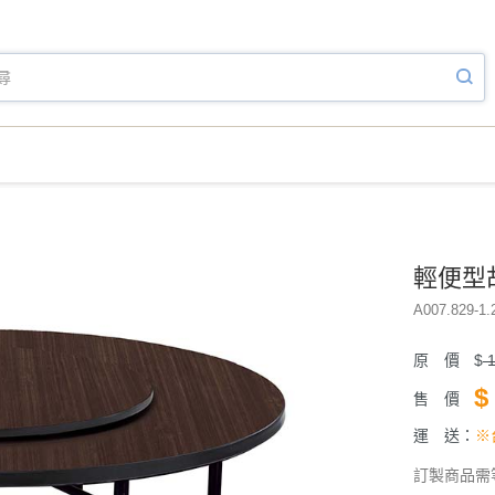
輕便型
A007.829-1.
原 價
$
1
$
售 價
運 送：
※
訂製商品需等