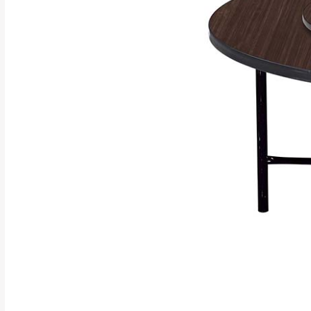
保護物流人員的
行支付。
新北
因大型傢俱有組
會再與您通知，
由於百貨公司配
基隆
發票寄送：
若您選擇三聯式或索取
送達，如遇國定假日將
苗栗
退換貨說明：
若收到不良品，
所有退回及換貨
品、附件、包裝
由於透過電腦螢
質感稍有不同，