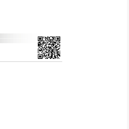
CM) 詳細尺寸以實品
in
)
，並須保持商品全新
、馬祖、澎湖地區
貨。
、居家環境不同。若屬人
先與消費者報價，消費
。
退貨之情形，我們需酌收
特定時日會給予折扣，
等因素，導致無法順利配送，
用將由買方自行支付。
17。
當天到貨前皆會再與您通知，