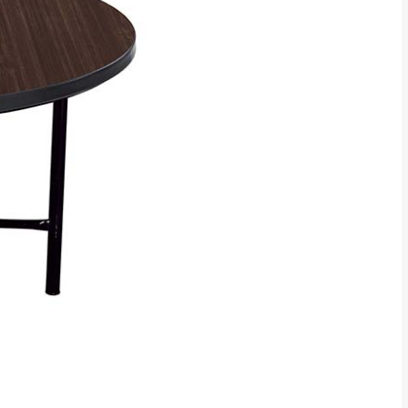
吊運，費用將由買方自
貢寮、烏來、平溪、九份、石
下福里、新店山區、三峽山區、
達，司機當天到貨前皆
林、福隆、淡水山區、北投湖山
路、深坑山區
基隆山區
加上2~7個工作天內
三灣、通霄山區、西湖、泰安
、大湖鄉、頭屋、獅潭鄉
，運費皆由本站負責，
未拆封狀態(請保持商
理，恕無法接受退貨。
 與實際商品的顏色、
加確認。(包含商品尺寸