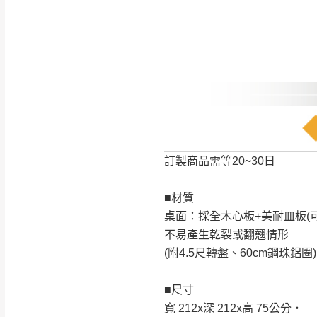
是否合適)。
訂購前請確認商品
為主。
暫無配送地區
非因本公司問題而
：
彰化、南
（可於LINE線上詢問 →
狀態與完整包裝
@d
台北市、新北市地
本公司部份商品
加收說明
為因素導致商品
者同意將會進行維
訂製商品需等20~30日
到貨7日內為鑑
退貨運費。
■材質
如欲放置營業場
桌面：採全木心板+美耐皿板(
其它注意事項
不易產生乾裂或翻翹情形
▪️
訂單成立
時請儘速於
本司貨車運送如因路況不
(附4.5尺轉盤、60cm鋼珠鋁圈)
請密切注意。
本公司除了盡最大努力完
▪️
三
日內若未接獲您的匯
保護物流人員的工作安全
■尺寸
▪️
無回收家具服務，若需回
因大型傢俱有組裝、配送
寬 212x深 212x高 75公分．