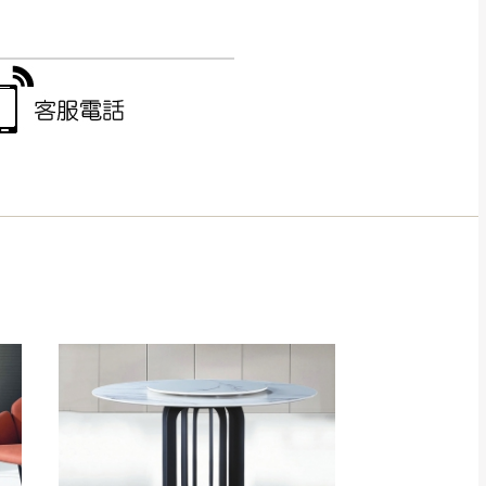
得視狀況延後或停止運送服
指定樓面。
《 如遇百貨周年慶
7