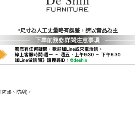
台北市、新北市地區固定每周(三)、(日)兩天收送貨
尺寸，大型物件因為人工丈量，難免會有些許誤差值(約正負0.5
需退換貨，請於收到貨7日內通知客服人員(Line@ ID：
@dersh
投、雲林、嘉義、台南、高雄、屏東、宜蘭、 花蓮、台東、金門
*尺寸為人工丈量略有誤差，請以實品為主
。鑑賞期間若發生非本司因素致使之汙損破壞，恕無法辦理退換
ershin
）
區固定每周(三)、(日)兩天收送貨，敬請見諒！
無維修服務，超過7日鑑賞期，商品使用年限，因客人使用習慣
損壞、零件短缺，則維修、搬運費用，需由消費者自行吸收(另事
修)。
賞期(注意:鑑賞期非試用期)，若非商品品質瑕疵問題於鑑賞期內
。
所及公開場合之商品則無享有商品一年保固之服務。
可防熱、防刮)，
三日內完成付款，
交易恕不殺價，商品均已最低價格售出
，且在
佳、天候惡劣、過於偏遠之山區內等，或收貨地點搬運過於困難
成配送外，視狀況保有出貨的權利。
款或轉帳通知，商品將不予保留(訂單自動取消)。
，賣家無提供吊掛服務，若需以吊車或其他的吊掛方式吊運，費
收家具可聯絡當地請清潔隊回收,免付費清運專線：0800-085-7
的問題，並非一般快速到貨商品，無法指定特定時間送達，司機