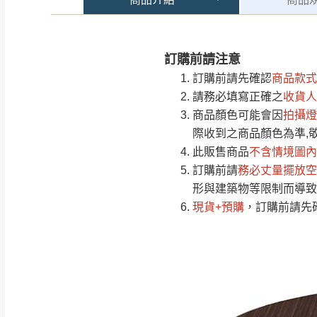
訂購前請注意
注意事項：
0
訂購前請先確認
商品款式
由於
品項繁多，
/5
請務必填寫正確之
收貨人
(0)筆
認商品是否有「
商品顏色可能會
因
拍攝燈
運送地
區
若商品價格或庫存有
際收到之商品顏色為準,
接單後二日內(不
此販售商品
不含情境圖內
訂購前請
（線上客
務必丈量擺放空
服 LIN
桃園
形與建築物等限制而導致
下單前先詢問是
現貨+預購
，訂購前請先
（洽詢方式請搜尋
運送範圍：限定北
新竹
配送範圍：
苗栗至基隆；其
台北
素，導致無法配