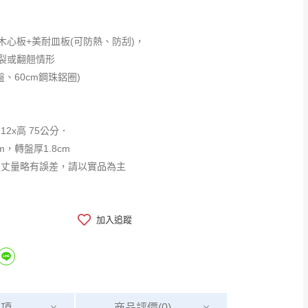
木心板+美耐皿板(可防熱、防刮)，
裂或翻翹情形
轉盤、60cm鋼珠鋁圈)
212x高 75公分．
m，轉盤厚1.8cm
工丈量略有誤差，請以實品為主
加入追蹤
事項
商品
評價(0)