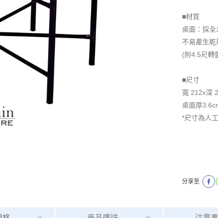
■材質
桌面：採全
不易產生乾
(附4.5尺
■尺寸
寬 212x深 
桌面厚3.6c
*尺寸為人
分享至
規格
商品
運送
注意