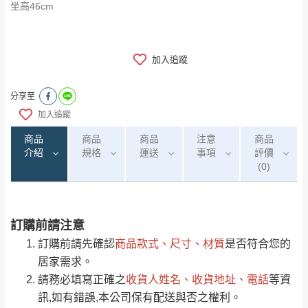
坐高46cm
加入追蹤
分享至
加入追蹤
商品
商品
商品
注意
商品
介紹
規格
運送
事項
評價
(0)
訂購前請注意
0
注意事項：
/5
運 費 說 明
(0)筆
訂購前請先確認
商品款式、尺寸、材質
是否符合您的
由於
品項繁多，網頁無法及時更新，如有需
居家需求。
要購買商品，請於出發前來電或到「官方
請務必填寫正確之
收貨人姓名、收貨地址、電話
等資
全部
依評論高至低排列
偏遠地區
Line客服」來信確認商品是否有「現貨」與
運送地
區
運送費用
訊,如有錯誤,本公司保有配送與否之權利。
「金額」。