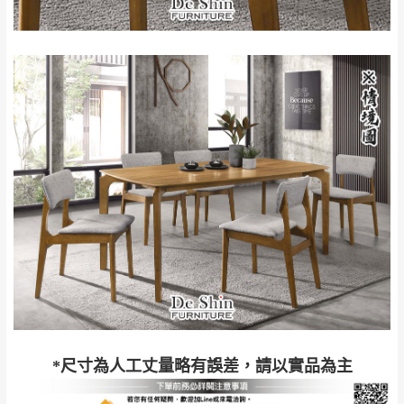
到貨時間：指定送貨日當天以電話聯絡確認
退換貨說明：
若收到不良品，請於到貨日起七日內通知本
｜周（一）配送部門固定公休無送貨｜
公司客服人員，我們將為您更換新品，運費
皆由本站負責，所有退回及換貨之商品必須
台北市、新北市地區固定每周(三)、(日)兩天收送貨
是全新狀態且完整包裝，床墊、床包、枕頭
類產品需為未拆封狀態(請保持商品、附件、
包裝、廠商紙及所有附隨文件或資料之完整
暫無配送地區
：
彰化、南投、雲林、嘉義、台南、高
性)，若未依照上述方式處理，恕無法接受退
雄、屏東、宜蘭、 花蓮、台東、金門、馬祖、澎湖地區
貨。
（可於LINE線上詢問 →
@dershin
）
由於透過電腦螢幕選購商品，可能會因個人
電腦螢幕的設定色差或解析度等因素， 與實
際商品的顏色、質感稍有不同，如因此而需
加收說明
退換貨，
需自付來回運費及人資成本
，請您
訂購前詳加確認。(包含商品尺寸是否合適)。
訂購前請確認商品尺寸，大型物件因為人工
*尺寸為人工丈量略有誤差，請以實品為主
丈量，難免會有些許誤差值(約正負0.5CM)
。
詳細尺寸以實品為主。