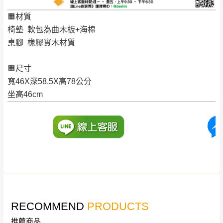
。
非因本公司問題而需退換貨，請於收到貨7日
🟧材質
其它注意事項
內通知客服人員(Line@ ID：
@dershin
)
，並
椅墊 軟包為曲木板+海棉
本司貨車運送如因路況不佳、天候惡劣、過於偏遠之
須保持商品全新狀態與完整包裝。鑑賞期間
桌腳 橡膠實木材質
山區內等，或收貨地點搬運過於困難等因素，導致無
若發生非本司因素致使之汙損破壞，恕無法
法順利配送，本公司除了盡最大努力完成配送外，視
🟧尺寸
辦理退換貨。
狀況保有出貨的權利。
寬46X深58.5X高78公分
台北市、新北市地區固定每周(三)、(日)兩天
保護物流人員的工作安全，賣家無提供吊掛服務，若
坐高46cm
收送貨，敬請見諒！
需以吊車或其他的吊掛方式吊運，費用將由買方自行
本公司部份商品無維修服務，超過7日鑑賞
支付。
期，商品使用年限，因客人使用習慣、居家
因大型傢俱有組裝、配送的問題，並非一般快速到貨
環境不同。若屬人為因素導致商品損壞、零
商品，無法指定特定時間送達，司機當天到貨前皆會
件短缺，則維修、搬運費用，需由消費者自
再與您通知，讓您不用整天在家等貨，以免浪費你的
行吸收(另事先與消費者報價，消費者同意將
寶貴時間。
會進行維修)。
如遇自然災害、政府宣布之災害警報等不可抗力情
到貨7日內為鑑賞期(注意:鑑賞期非試用期)，
事，而危及運送人員輸送之安全，本司得視狀況延後
RECOMMEND
PRODUCTS
若非商品品質瑕疵問題於鑑賞期內退貨之情
或停止運送服務。
形，我們需酌收退貨運費。
推薦商品
百貨公司配送暫無法配合開店前、閉店後時段，並送