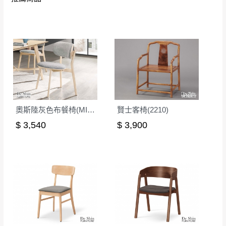
如欲放置營業場所及公開場合之商品則無享
至百貨公司卸貨區為限，恕無法送至指定樓面。
《 如
有商品一年保固之服務。
遇百貨周年慶期間，恕暫停百貨公司相關運送 》
無回收家具服務，若需回收家俱可聯絡當地請清潔隊
▪️
訂單成立
時請儘速於三日內完成付款，
交易恕不
回收,免付費清運專線：0800-085-717
殺價，商品均已最低價格售出
，且在特定時日會給
予折扣，請密切注意。
▪️
三
日內若未接獲您的匯款或轉帳通知，商品將不
予保留(訂單自動取消)。
奧斯陸灰色布餐椅(MI-966)
賢士客椅(2210)
▪️
無回收家具服務，若需回收家具可聯絡當地請清
$ 3,540
$ 3,900
潔隊回收,免付費清運專線：0800-085-717。