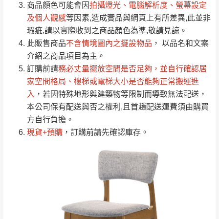
（請先線上詢問 LINE
依評論低至高排列
只顯示附上圖片
商品顏色可能會
因
拍攝燈光、電腦解析度、螢幕設定
→
@dershin
）
若商品價格或庫存有異常，商家有權取消訂
及個人觀感
等因素,造成實品與網頁上有所差異,此並非
只顯示附上評論
瑕疵,請以實際收到之商品顏色為準,敬請見諒。
單。
部分網路商品恕無法更改原設計或客製，敬請
桃園
復興鄉
此販售商品
不含情境圖內之擺設物品
， 以品名和文案
見諒！
介紹之商品項目為主。
接單後二日內(不含例假日)，我們客服會與您
峨眉鄉、五峰鄉、
訂購前請
務必丈量擺放空間是否足夠
，並自行確認居
電話聯絡或E-Mail通知確認訂單。
橫山、北埔鄉、尖
家空間格局、
樓梯或電梯大小是否能夠正常搬運進
（線上客
服 LINE →
@dershin
）
石鄉、寶山鄉山
入
，若因特殊地形與建築物等限制而導致無法配送，
新竹
下單前先詢問是否現貨
，若未詢問下單後無
區、新埔山區、芎
本公司保有配送與否之權利,且首趟配送運費須由購買
現貨我們客服會再來電或E-Mail與您聯絡
林山區、關西 玉山
方自行負擔。
免 運
（洽詢方式請搜尋 L
ine ID →
@dershin
）
里
現貨+預購
，訂購前請先確認庫存。
費
運送範圍：限定北至基隆，南至苗栗，偏遠
地區恕無法提供運送 (詳見運送規章)。
台北
無
雙溪、貢寮、烏
配送範圍：
來、平溪、九份、
苗栗至基隆；其它地區暫不開放，如因特殊
石門、林口 下福
＊A108產品另收運費
地型限制(山區、鄉、鎮、村)、樓梯太小、無