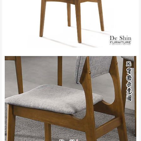
里、新店山區、三
新北
法搬運上樓等因素，導致無法配送，
本公司
峽山區、石碇、坪
保有出貨的權利。
林、福隆、淡水山
保護物流人員的工作安全，賣家無提供吊掛
區、北投湖山路、
服務，若需以吊車或其他的吊掛方式吊運，
深坑山區
費用將由買方自行支付。
$ 9,000以上：免
因大型傢俱有組裝、配送的問題，並非一般
運費
快速到貨商品，無法指定特定時間送達，司
基隆
$ 9,000以下：
基隆山區
機當天到貨前皆會再與您通知，讓你不用整
NT$500元
天在家等貨，以節省您的寶貴時間。
＊A108產品另收運費
由於百貨公司配送較為不易，故暫無法配送
$ 9,000以上：免
至百貨公司內部。
卓蘭鎮、三灣、通
運費
霄山區、西湖、泰
苗栗
$ 9,000以下：
安鄉、大湖鄉、頭
發票寄送：
NT$500元
屋、獅潭鄉
若您選擇三聯式或索取兩聯式發票，發票將於商品
＊A108產品另收運費
完成出貨15個工作天另行寄出，另外約加上2~7個
工作天內送達，如遇國定假日將順延寄送。
配送天數：5~14天