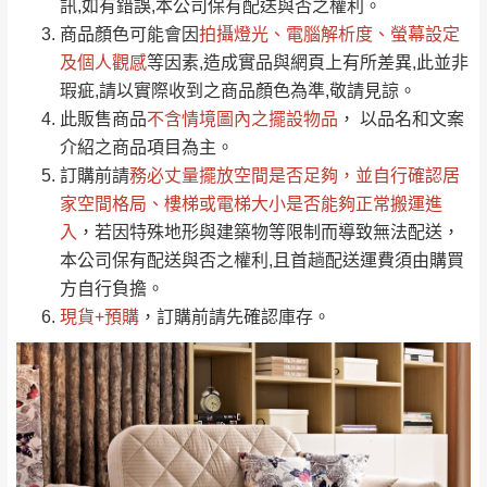
運送地
區
運送費用
訊,如有錯誤,本公司保有配送與否之權利。
「金額」。
（請先線上詢問 LINE
依評論低至高排列
只顯示附上圖片
商品顏色可能會
因
拍攝燈光、電腦解析度、螢幕設定
→
@dershin
）
若商品價格或庫存有異常，商家有權取消訂
及個人觀感
等因素,造成實品與網頁上有所差異,此並非
只顯示附上評論
瑕疵,請以實際收到之商品顏色為準,敬請見諒。
單。
部分網路商品恕無法更改原設計或客製，敬請
桃園
復興鄉
此販售商品
不含情境圖內之擺設物品
， 以品名和文案
見諒！
介紹之商品項目為主。
接單後二日內(不含例假日)，我們客服會與您
峨眉鄉、五峰鄉、
訂購前請
務必丈量擺放空間是否足夠
，並自行確認居
電話聯絡或E-Mail通知確認訂單。
橫山、北埔鄉、尖
家空間格局、
樓梯或電梯大小是否能夠正常搬運進
（線上客
服 LINE →
@dershin
）
石鄉、寶山鄉山
入
，若因特殊地形與建築物等限制而導致無法配送，
新竹
下單前先詢問是否現貨
，若未詢問下單後無
區、新埔山區、芎
本公司保有配送與否之權利,且首趟配送運費須由購買
現貨我們客服會再來電或E-Mail與您聯絡
林山區、關西 玉山
方自行負擔。
免 運
（洽詢方式請搜尋 L
ine ID →
@dershin
）
里
現貨+預購
，訂購前請先確認庫存。
費
運送範圍：限定北至基隆，南至苗栗，偏遠
地區恕無法提供運送 (詳見運送規章)。
台北
無
雙溪、貢寮、烏
配送範圍：
來、平溪、九份、
苗栗至基隆；其它地區暫不開放，如因特殊
石門、林口 下福