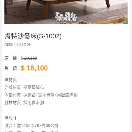
肯特沙發床(S-1002)
A088.2690-2.26
原 價
$
20,130
$
16,100
售 價
🟧材質
外部材質 採高級絨布
內部材質 採鋼管+實木骨架+高密度泡棉
腳柱材質 採用實木腳
🟧尺寸
收合：寬146×深79×高89公分