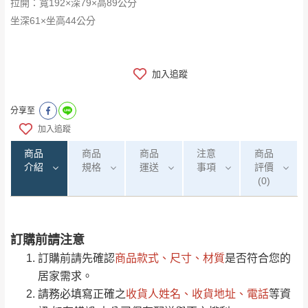
拉開：寬192×深79×高89公分
坐深61×坐高44公分
加入追蹤
分享至
加入追蹤
商品
商品
商品
注意
商品
介紹
規格
運送
事項
評價
(0)
訂購前請注意
0
注意事項：
/5
運 費 說 明
(0)筆
訂購前請先確認
商品款式、尺寸、材質
是否符合您的
由於
品項繁多，網頁無法及時更新，如有需
居家需求。
要購買商品，請於出發前來電或到「官方
請務必填寫正確之
收貨人姓名、收貨地址、電話
等資
全部
依評論高至低排列
偏遠地區
Line客服」來信確認商品是否有「現貨」與