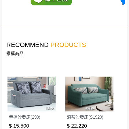
詳細尺寸以實品為主。
。
非因本公司問題而需退換貨，請於收到貨7日
其它注意事項
內通知客服人員(Line@ ID：
@dershin
)
，並
本司貨車運送如因路況不佳、天候惡劣、過於偏遠之
須保持商品全新狀態與完整包裝。鑑賞期間
山區內等，或收貨地點搬運過於困難等因素，導致無
若發生非本司因素致使之汙損破壞，恕無法
RECOMMEND
PRODUCTS
法順利配送，本公司除了盡最大努力完成配送外，視
辦理退換貨。
狀況保有出貨的權利。
推薦商品
台北市、新北市地區固定每周(三)、(日)兩天
保護物流人員的工作安全，賣家無提供吊掛服務，若
收送貨，敬請見諒！
需以吊車或其他的吊掛方式吊運，費用將由買方自行
本公司部份商品無維修服務，超過7日鑑賞
支付。
期，商品使用年限，因客人使用習慣、居家
因大型傢俱有組裝、配送的問題，並非一般快速到貨
環境不同。若屬人為因素導致商品損壞、零
商品，無法指定特定時間送達，司機當天到貨前皆會
件短缺，則維修、搬運費用，需由消費者自
再與您通知，讓您不用整天在家等貨，以免浪費你的
行吸收(另事先與消費者報價，消費者同意將
寶貴時間。
會進行維修)。
如遇自然災害、政府宣布之災害警報等不可抗力情
到貨7日內為鑑賞期(注意:鑑賞期非試用期)，
幸運沙發床(290)
溫蒂沙發床(S1920)
事，而危及運送人員輸送之安全，本司得視狀況延後
若非商品品質瑕疵問題於鑑賞期內退貨之情
$ 15,500
$ 22,220
或停止運送服務。