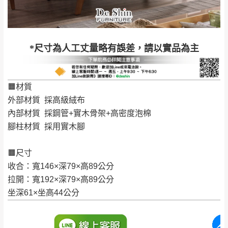
到貨時間：指定送貨日當天以電話聯絡確認
退換貨說明：
若收到不良品，請於到貨日起七日內通知本
｜周（一）配送部門固定公休無送貨｜
*尺寸為人工丈量略有誤差，請以實品為主
公司客服人員，我們將為您更換新品，運費
皆由本站負責，所有退回及換貨之商品必須
台北市、新北市地區固定每周(三)、(日)兩天收送貨
是全新狀態且完整包裝，床墊、床包、枕頭
🟧材質
類產品需為未拆封狀態(請保持商品、附件、
外部材質 採高級絨布
包裝、廠商紙及所有附隨文件或資料之完整
暫無配送地區
：
彰化、南投、雲林、嘉義、台南、高
內部材質 採鋼管+實木骨架+高密度泡棉
性)，若未依照上述方式處理，恕無法接受退
雄、屏東、宜蘭、 花蓮、台東、金門、馬祖、澎湖地區
腳柱材質 採用實木腳
貨。
（可於LINE線上詢問 →
@dershin
）
由於透過電腦螢幕選購商品，可能會因個人
🟧尺寸
電腦螢幕的設定色差或解析度等因素， 與實
收合：寬146×深79×高89公分
際商品的顏色、質感稍有不同，如因此而需
加收說明
拉開：寬192×深79×高89公分
退換貨，
需自付來回運費及人資成本
，請您
坐深61×坐高44公分
訂購前詳加確認。(包含商品尺寸是否合適)。
訂購前請確認商品尺寸，大型物件因為人工
丈量，難免會有些許誤差值(約正負0.5CM)
。