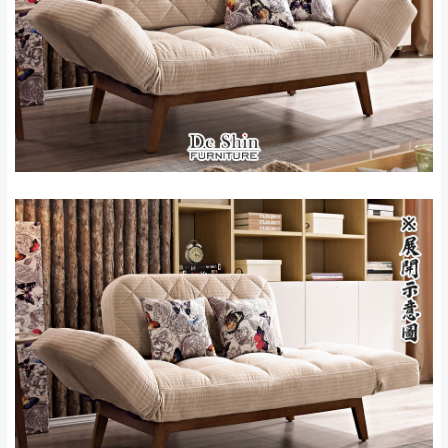
＊A108產品另收運費
地型限制(山區、鄉、鎮、村)、樓梯太小、無
里、新店山區、三
新北
法搬運上樓等因素，導致無法配送，
本公司
峽山區、石碇、坪
保有出貨的權利。
林、福隆、淡水山
保護物流人員的工作安全，賣家無提供吊掛
區、北投湖山路、
服務，若需以吊車或其他的吊掛方式吊運，
深坑山區
費用將由買方自行支付。
$ 9,000以上：免
因大型傢俱有組裝、配送的問題，並非一般
運費
快速到貨商品，無法指定特定時間送達，司
基隆
$ 9,000以下：
基隆山區
機當天到貨前皆會再與您通知，讓你不用整
NT$500元
天在家等貨，以節省您的寶貴時間。
＊A108產品另收運費
由於百貨公司配送較為不易，故暫無法配送
$ 9,000以上：免
至百貨公司內部。
卓蘭鎮、三灣、通
運費
霄山區、西湖、泰
苗栗
$ 9,000以下：
安鄉、大湖鄉、頭
發票寄送：
NT$500元
屋、獅潭鄉
若您選擇三聯式或索取兩聯式發票，發票將於商品
＊A108產品另收運費
完成出貨15個工作天另行寄出，另外約加上2~7個
工作天內送達，如遇國定假日將順延寄送。
配送天數：5~14天