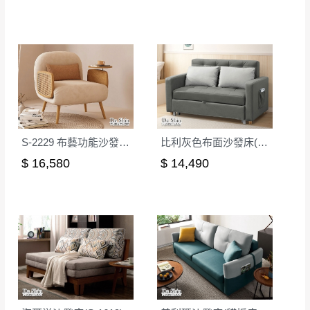
形，我們需酌收退貨運費。
百貨公司配送暫無法配合開店前、閉店後時段，並送
如欲放置營業場所及公開場合之商品則無享
至百貨公司卸貨區為限，恕無法送至指定樓面。
《 如
有商品一年保固之服務。
遇百貨周年慶期間，恕暫停百貨公司相關運送 》
無回收家具服務，若需回收家俱可聯絡當地請清潔隊
▪️
訂單成立
時請儘速於三日內完成付款，
交易恕不
回收,免付費清運專線：0800-085-717
殺價，商品均已最低價格售出
，且在特定時日會給
予折扣，請密切注意。
▪️
三
日內若未接獲您的匯款或轉帳通知，商品將不
S-2229 布藝功能沙發單人位(原木色)
比利灰色布面沙發床(501)
予保留(訂單自動取消)。
$ 16,580
$ 14,490
▪️
無回收家具服務，若需回收家具可聯絡當地請清
潔隊回收,免付費清運專線：0800-085-717。