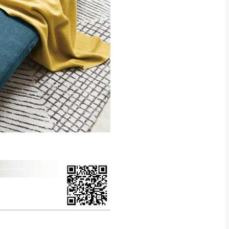
得視狀況延後或停止運送服
指定樓面。
《 如遇百貨周年慶
7