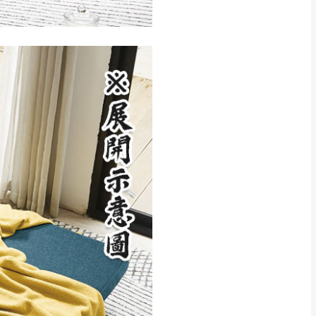
CM) 詳細尺寸以實品
in
)
，並須保持商品全新
、馬祖、澎湖地區
貨。
、居家環境不同。若屬人
先與消費者報價，消費
。
退貨之情形，我們需酌收
特定時日會給予折扣，
等因素，導致無法順利配送，
用將由買方自行支付。
17。
當天到貨前皆會再與您通知，