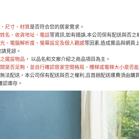
運 費 說 明
、尺寸、材質
是否符合您的居家需求。
網頁無法及時更新，如有需要購買商品，請於出發前來電或到「官方
姓名、收貨地址、電話
等資訊,如有錯誤,本公司保有配送與否之
全部
依評論高至低排列
依評論低至高排列
現貨」與 「金額」。
光、電腦解析度、螢幕設定及個人觀感
等因素,造成實品與網頁上
運送費用
異常，商家有權取消訂單。
部分網路商品恕無法更改原設計或
敬請見諒。
（請先
含例假日)，我們客服會與您電話聯絡或E-Mail通知確認訂單。
之擺設物品
， 以品名和文案介紹之商品項目為主。
間是否足夠
E →
@dershin
，並自行確認居家空間格局、
）
樓梯或電梯大小是否能
無法配送，本公司保有配送與否之權利,且首趟配送運費須由購
否現貨
，若未詢問下單後無現貨我們客服會再來電或E-Mail與您
確認庫存。
 L
ine ID →
@dershin
）
峨眉鄉、
至基隆，南至苗栗，偏遠地區恕無法提供運送 (詳見運送規章)
鄉、寶山
免 運 費
它地區暫不開放，如因特殊地型限制(山區、鄉、鎮、村)、樓梯
送，
本公司保有出貨的權利。
工作安全，賣家無提供吊掛服務，若需以吊車或其他的吊掛方式