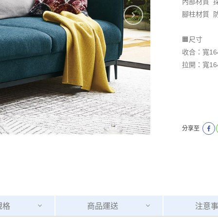
內部材質 
腳柱材質 
🟧尺寸
收合：寬16
拉開：寬16
分享至
規格
商品
運送
注意