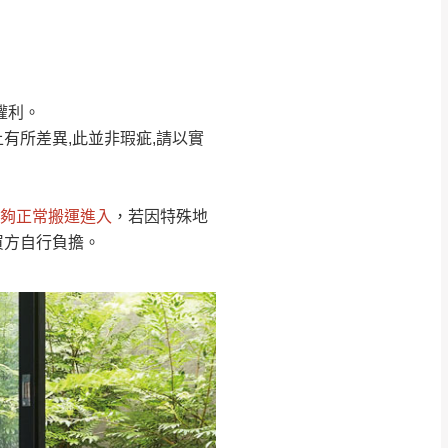
Line客服」來信確
權利。
只顯示附上圖片
只顯示附上評論
有所差異,此並非瑕疵,請以實
偏遠地區
客製，敬請見諒！
線上詢問 LINE →
@dershin
）
夠正常搬運進入
，若因特殊地
復興鄉
買方自行負擔。
聯絡
五峰鄉、橫山、北埔鄉、尖石
。
鄉山區、新埔山區、芎林山區、
關西 玉山里
太小、無法搬運上樓等因
無
吊運，費用將由買方自