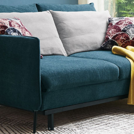
雙溪、
門、林口 
＊A108產品另收運費
裝、配送的問題，並非一般快速到貨商品，無法指定特定時間送
石碇、坪
讓你不用整天在家等貨，以節省您的寶貴時間。
送較為不易，故暫無法配送至百貨公司內部。
$ 9,000以上：免運費
$ 9,000以下：NT$500元
＊A108產品另收運費
兩聯式發票，發票將於商品完成出貨15個工作天另行寄出，另外約
$ 9,000以上：免運費
卓蘭鎮、
順延寄送。
$ 9,000以下：NT$500元
鄉
＊A108產品另收運費
請於到貨日起七日內通知本公司客服人員，我們將為您更換新品
配送天數：5~14天
之商品必須是全新狀態且完整包裝，床墊、床包、枕頭類產品需為
到貨時間：指定送貨日當天以電話聯絡確認
、廠商紙及所有附隨文件或資料之完整性)，若未依照上述方式處
幕選購商品，可能會因個人電腦螢幕的設定色差或解析度等因素，
｜周（一）配送部門固定公休無送貨｜
如因此而需退換貨，
需自付來回運費及人資成本
，請您訂購前詳
台北市、新北市地區固定每周(三)、(日)兩天收送貨