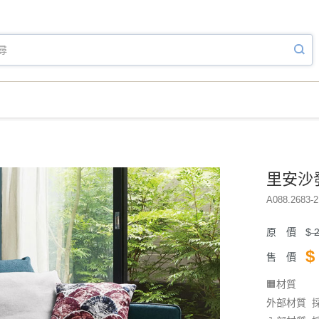
里安沙發
A088.2683-2
原 價
$
2
$
售 價
🟧材質
外部材質 