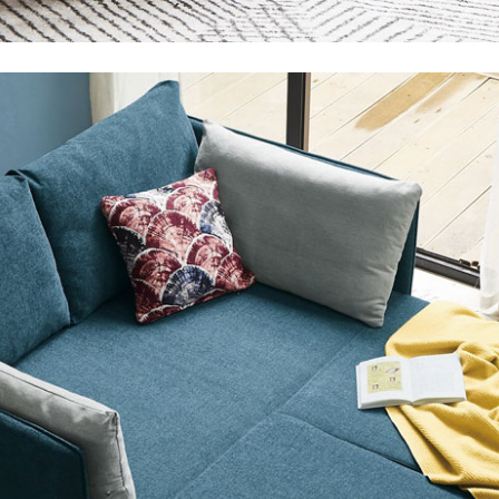
尺寸，大型物件因為人工丈量，難免會有些許誤差值(約正負0.5
需退換貨，請於收到貨7日內通知客服人員(Line@ ID：
@dersh
投、雲林、嘉義、台南、高雄、屏東、宜蘭、 花蓮、台東、金門
。鑑賞期間若發生非本司因素致使之汙損破壞，恕無法辦理退換
ershin
）
區固定每周(三)、(日)兩天收送貨，敬請見諒！
無維修服務，超過7日鑑賞期，商品使用年限，因客人使用習慣
損壞、零件短缺，則維修、搬運費用，需由消費者自行吸收(另事
修)。
賞期(注意:鑑賞期非試用期)，若非商品品質瑕疵問題於鑑賞期內
。
所及公開場合之商品則無享有商品一年保固之服務。
三日內完成付款，
交易恕不殺價，商品均已最低價格售出
，且在
佳、天候惡劣、過於偏遠之山區內等，或收貨地點搬運過於困難
成配送外，視狀況保有出貨的權利。
款或轉帳通知，商品將不予保留(訂單自動取消)。
，賣家無提供吊掛服務，若需以吊車或其他的吊掛方式吊運，費
收家具可聯絡當地請清潔隊回收,免付費清運專線：0800-085-7
的問題，並非一般快速到貨商品，無法指定特定時間送達，司機
以免浪費你的寶貴時間。