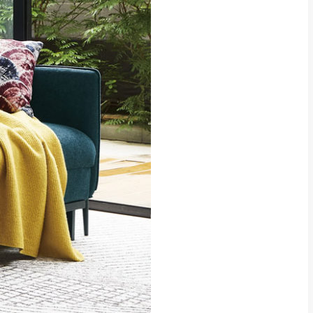
貢寮、烏來、平溪、九份、石
下福里、新店山區、三峽山區、
達，司機當天到貨前皆
林、福隆、淡水山區、北投湖山
路、深坑山區
基隆山區
加上2~7個工作天內
三灣、通霄山區、西湖、泰安
、大湖鄉、頭屋、獅潭鄉
，運費皆由本站負責，
未拆封狀態(請保持商
理，恕無法接受退貨。
 與實際商品的顏色、
加確認。(包含商品尺寸