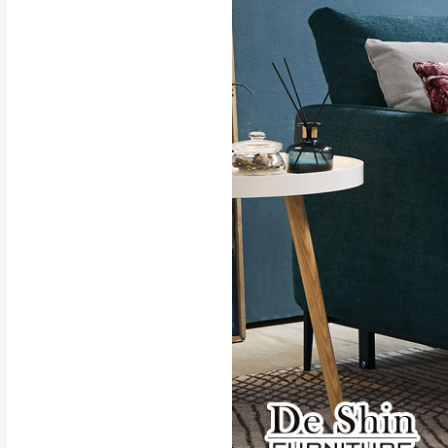
行支付。
新北
因大型傢俱有組
會再與您通知，
由於百貨公司配
基隆
發票寄送：
若您選擇三聯式或索取
送達，如遇國定假日將
苗栗
退換貨說明：
若收到不良品，
所有退回及換貨
品、附件、包裝
由於透過電腦螢
質感稍有不同，
是否合適)。