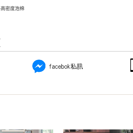
+高密度泡棉
分
分