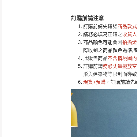
訂購前請注意
注意事項：
0
訂購前請先確認
商品款式
由於
品項繁多，
/5
請務必填寫正確之
收貨人
(0)筆
認商品是否有「
商品顏色可能會
因
拍攝燈
運送地
區
若商品價格或庫存有
際收到之商品顏色為準,
接單後二日內(不
此販售商品
不含情境圖內
訂購前請
（線上客
務必丈量擺放空
服 LIN
桃園
形與建築物等限制而導致
下單前先詢問是
現貨+預購
，訂購前請先
（洽詢方式請搜尋
運送範圍：限定北
新竹
配送範圍：
苗栗至基隆；其
台北
素，導致無法配
保護物流人員的