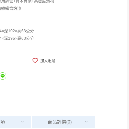
採用鋼管+實木骨架+高密度泡棉
防鏽鐵管烤漆
4×深102×高63公分
4×深195×高63公分
加入追蹤
事項
商品
評價(0)