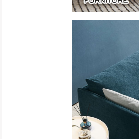
訂購前請確認商品
為主。
暫無配送地區
非因本公司問題而
：
彰化、南
（可於LINE線上詢問 →
狀態與完整包裝
@d
台北市、新北市地
本公司部份商品
加收說明
為因素導致商品
者同意將會進行維
到貨7日內為鑑
退貨運費。
如欲放置營業場
其它注意事項
▪️
訂單成立
時請儘速於
本司貨車運送如因路況不
請密切注意。
本公司除了盡最大努力完
▪️
三
日內若未接獲您的匯
保護物流人員的工作安全
▪️
無回收家具服務，若需回
因大型傢俱有組裝、配送
讓您不用整天在家等貨，