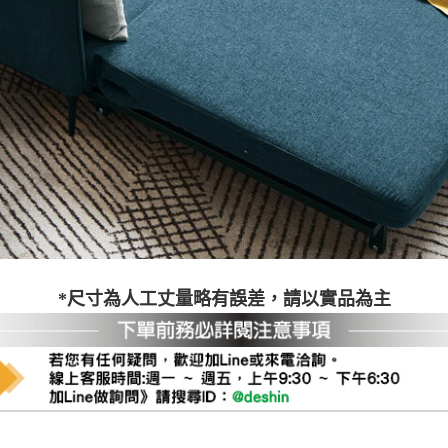
之災害警報等不可抗力情事，而危及運送人員輸送之安全，本司
開店前、閉店後時段，並送至百貨公司卸貨區為限，恕無法送至
關運送 》
家俱可聯絡當地請清潔隊回收,免付費清運專線：0800-085-71
*尺寸為人工丈量略有誤差，請以實品為主