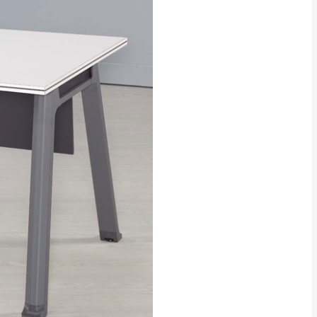
貢寮、烏來、平溪、九份、石
下福里、新店山區、三峽山區、
達，司機當天到貨前皆
林、福隆、淡水山區、北投湖山
路、深坑山區
基隆山區
加上2~7個工作天內
三灣、通霄山區、西湖、泰安
、大湖鄉、頭屋、獅潭鄉
，運費皆由本站負責，
未拆封狀態(請保持商
理，恕無法接受退貨。
 與實際商品的顏色、
加確認。(包含商品尺寸