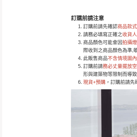
訂購前請注意
注意事項：
0
訂購前請先確認
商品款式
由於
品項繁多，
/5
請務必填寫正確之
收貨人
(0)筆
認商品是否有「
商品顏色可能會
因
拍攝燈
運送地
區
若商品價格或庫存有
際收到之商品顏色為準,
接單後二日內(不
此販售商品
不含情境圖內
訂購前請
（線上客
務必丈量擺放空
服 LIN
桃園
形與建築物等限制而導致
下單前先詢問是
現貨+預購
，訂購前請先
（洽詢方式請搜尋
運送範圍：限定北
新竹
配送範圍：
苗栗至基隆；其
台北
素，導致無法配
保護物流人員的