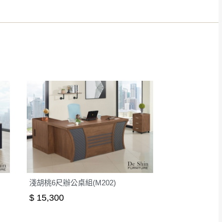
得視狀況延後或停止運送服
指定樓面。
《 如遇百貨周年慶
7
淺胡桃6尺辦公桌組(M202)
$ 15,300