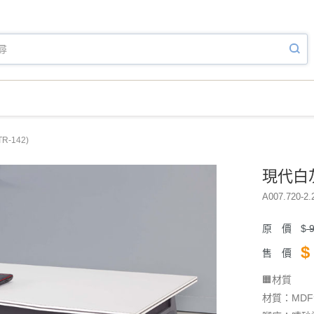
-142)
現代白灰
A007.720-2.
原 價
$
9
$
售 價
🟧材質
材質：MD