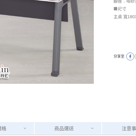
腳座：噴砂
🟧尺寸
主桌 寬180
分享至
規格
商品
運送
注意