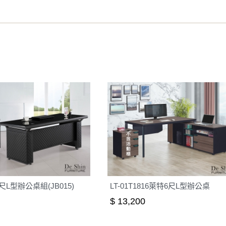
之災害警報等不可抗力情事，而危及運送人員輸送之安全，本司
開店前、閉店後時段，並送至百貨公司卸貨區為限，恕無法送至
關運送 》
家俱可聯絡當地請清潔隊回收,免付費清運專線：0800-085-71
L型辦公桌組(JB015)
LT-01T1816萊特6尺L型辦公桌
$ 13,200