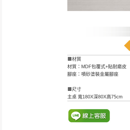
訂購前請確認商品
為主。
暫無配送地區
非因本公司問題而
：
彰化、南
（可於LINE線上詢問 →
狀態與完整包裝
@d
台北市、新北市地
本公司部份商品
加收說明
為因素導致商品
者同意將會進行維
🟧材質
到貨7日內為鑑
材質：MDF包覆式+貼耐磨皮
退貨運費。
腳座：噴砂塗裝金屬腳座
如欲放置營業場
其它注意事項
🟧尺寸
▪️
訂單成立
時請儘速於
本司貨車運送如因路況不
主桌 寬180X深80X高75cm
請密切注意。
本公司除了盡最大努力完
▪️
三
日內若未接獲您的匯
保護物流人員的工作安全
▪️
無回收家具服務，若需回
因大型傢俱有組裝、配送
讓您不用整天在家等貨，