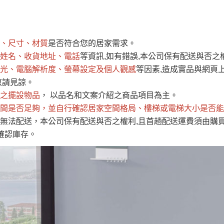
運 費 說 明
、尺寸、材質
是否符合您的居家需求。
網頁無法及時更新，如有需要購買商品，請於出發前來電或到「官方
姓名、收貨地址、電話
等資訊,如有錯誤,本公司保有配送與否之
全部
依評論高至低排列
依評論低至高排列
現貨」與 「金額」。
光、電腦解析度、螢幕設定及個人觀感
等因素,造成實品與網頁上
運送費用
異常，商家有權取消訂單。
部分網路商品恕無法更改原設計或
敬請見諒。
（請先
含例假日)，我們客服會與您電話聯絡或E-Mail通知確認訂單。
之擺設物品
， 以品名和文案介紹之商品項目為主。
間是否足夠
E →
@dershin
，並自行確認居家空間格局、
）
樓梯或電梯大小是否能
無法配送，本公司保有配送與否之權利,且首趟配送運費須由購
否現貨
，若未詢問下單後無現貨我們客服會再來電或E-Mail與您
確認庫存。
 L
ine ID →
@dershin
）
峨眉鄉、
至基隆，南至苗栗，偏遠地區恕無法提供運送 (詳見運送規章)
鄉、寶山
免 運 費
它地區暫不開放，如因特殊地型限制(山區、鄉、鎮、村)、樓梯
送，
本公司保有出貨的權利。
工作安全，賣家無提供吊掛服務，若需以吊車或其他的吊掛方式