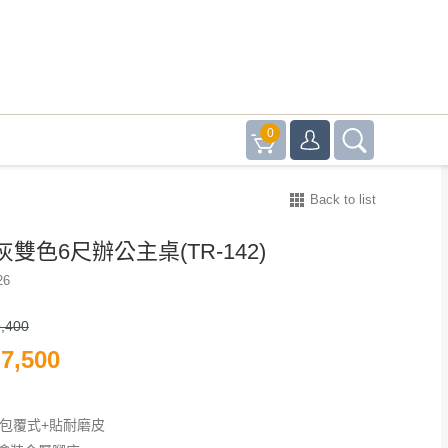
0
Back to list
雙色6尺辦公主桌(TR-142)
26
,400
7,500
F包覆式+貼耐磨皮