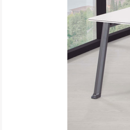
行支付。
新北
因大型傢俱有組
會再與您通知，
由於百貨公司配
基隆
發票寄送：
若您選擇三聯式或索取
送達，如遇國定假日將
苗栗
退換貨說明：
若收到不良品，
所有退回及換貨
品、附件、包裝
由於透過電腦螢
質感稍有不同，
是否合適)。