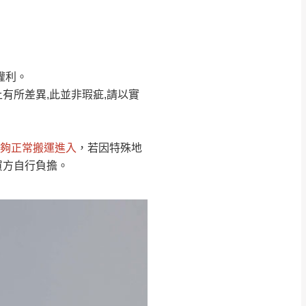
Line客服」來信確
權利。
只顯示附上圖片
只顯示附上評論
有所差異,此並非瑕疵,請以實
偏遠地區
客製，敬請見諒！
線上詢問 LINE →
@dershin
）
夠正常搬運進入
，若因特殊地
復興鄉
買方自行負擔。
聯絡
五峰鄉、橫山、北埔鄉、尖石
。
鄉山區、新埔山區、芎林山區、
關西 玉山里
太小、無法搬運上樓等因
無
吊運，費用將由買方自