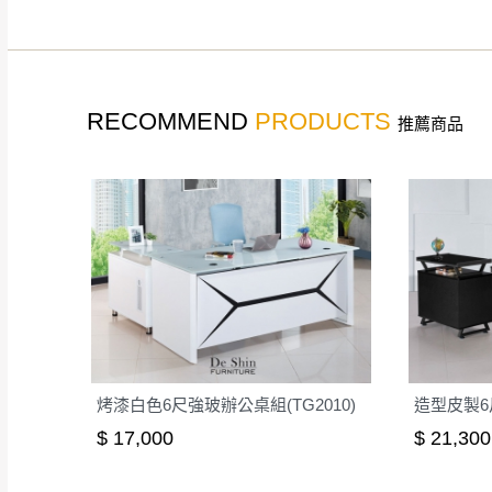
如遇自然災害、政府宣布
務。
百貨公司配送暫無法配合
期間，恕暫停百貨公司相
RECOMMEND
PRODUCTS
推薦商品
無回收家具服務，若需回收
烤漆白色6尺強玻辦公桌組(TG2010)
造型皮製6尺
$ 17,000
$ 21,300