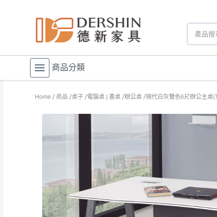
商品分類
Home
商品
桌子
電腦桌 | 書桌
辦公桌
現代白灰雙色6尺辦公主桌(TR