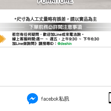
尺寸，大型物件因為人工丈量，難免會有些許誤差值(約正負0.5
需退換貨，請於收到貨7日內通知客服人員(Line@ ID：
@dersh
投、雲林、嘉義、台南、高雄、屏東、宜蘭、 花蓮、台東、金門
*尺寸為人工丈量略有誤差，請以實品為主
。鑑賞期間若發生非本司因素致使之汙損破壞，恕無法辦理退換
ershin
）
區固定每周(三)、(日)兩天收送貨，敬請見諒！
無維修服務，超過7日鑑賞期，商品使用年限，因客人使用習慣
損壞、零件短缺，則維修、搬運費用，需由消費者自行吸收(另事
修)。
賞期(注意:鑑賞期非試用期)，若非商品品質瑕疵問題於鑑賞期內
。
所及公開場合之商品則無享有商品一年保固之服務。
三日內完成付款，
交易恕不殺價，商品均已最低價格售出
，且在
佳、天候惡劣、過於偏遠之山區內等，或收貨地點搬運過於困難
成配送外，視狀況保有出貨的權利。
款或轉帳通知，商品將不予保留(訂單自動取消)。
，賣家無提供吊掛服務，若需以吊車或其他的吊掛方式吊運，費
收家具可聯絡當地請清潔隊回收,免付費清運專線：0800-085-7
的問題，並非一般快速到貨商品，無法指定特定時間送達，司機
以免浪費你的寶貴時間。