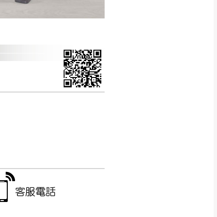
CM) 詳細尺寸以實品
in
)
，並須保持商品全新
、馬祖、澎湖地區
貨。
、居家環境不同。若屬人
先與消費者報價，消費
。
退貨之情形，我們需酌收
特定時日會給予折扣，
等因素，導致無法順利配送，
用將由買方自行支付。
17。
當天到貨前皆會再與您通知，