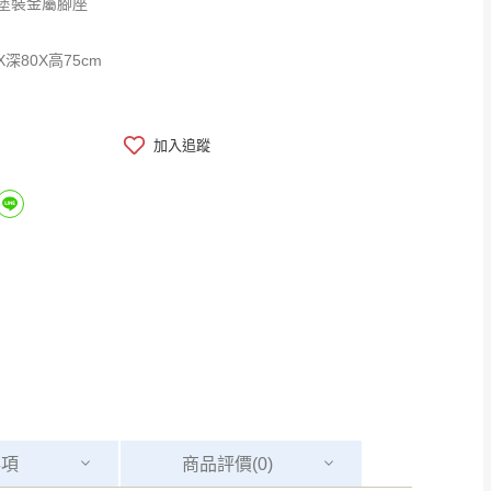
塗裝金屬腳座
X深80X高75cm
加入追蹤
事項
商品
評價(0)