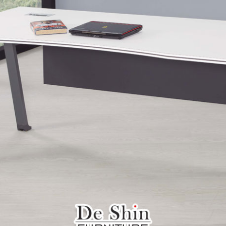
雙溪、
門、林口 
＊A108產品另收運費
裝、配送的問題，並非一般快速到貨商品，無法指定特定時間送
石碇、坪
讓你不用整天在家等貨，以節省您的寶貴時間。
送較為不易，故暫無法配送至百貨公司內部。
$ 9,000以上：免運費
$ 9,000以下：NT$500元
＊A108產品另收運費
兩聯式發票，發票將於商品完成出貨15個工作天另行寄出，另外約
$ 9,000以上：免運費
卓蘭鎮、
順延寄送。
$ 9,000以下：NT$500元
鄉
＊A108產品另收運費
請於到貨日起七日內通知本公司客服人員，我們將為您更換新品
配送天數：5~14天
之商品必須是全新狀態且完整包裝，床墊、床包、枕頭類產品需為
到貨時間：指定送貨日當天以電話聯絡確認
、廠商紙及所有附隨文件或資料之完整性)，若未依照上述方式處
幕選購商品，可能會因個人電腦螢幕的設定色差或解析度等因素，
｜周（一）配送部門固定公休無送貨｜
如因此而需退換貨，
需自付來回運費及人資成本
，請您訂購前詳
台北市、新北市地區固定每周(三)、(日)兩天收送貨