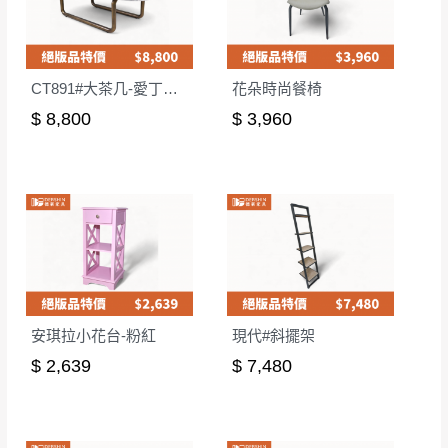
CT891#大茶几-愛丁堡灰
花朵時尚餐椅
$ 8,800
$ 3,960
安琪拉小花台-粉紅
現代#斜擺架
$ 2,639
$ 7,480