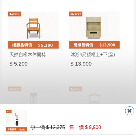
天然白橡木休閒椅
沐淅4尺餐櫃上+下(全)
$ 5,200
$ 13,900
原 價 $ 12,375
售 價 $ 9,900
雅典#樟木餐椅
實木牛角椅