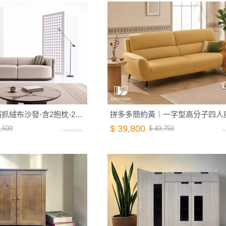
【山丘】紋理貓抓絨布沙發-含2抱枕-240cm-大麥白｜德新家具
拼多多簡約黃｜一字型高分子四人
$ 39,800
,500
$ 49,750
Z1020001001
S