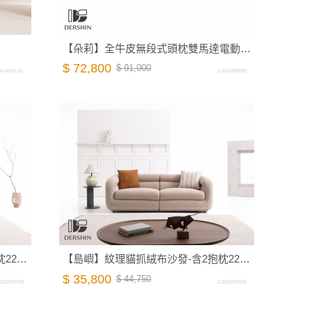
【朵莉】全牛皮無段式頭枕雙馬達電動沙發-198cm-摩卡棕｜德新家具
$ 72,800
$ 91,000
A-8001.26
Z1010008002
【島嶼】紋理貓抓絨布沙發-含2抱枕220cm-岩石灰｜德新家具
【島嶼】紋理貓抓絨布沙發-含2抱枕220cm-蜜茶棕｜德新家具
$ 35,800
$ 44,750
1020002002
Z1020002001