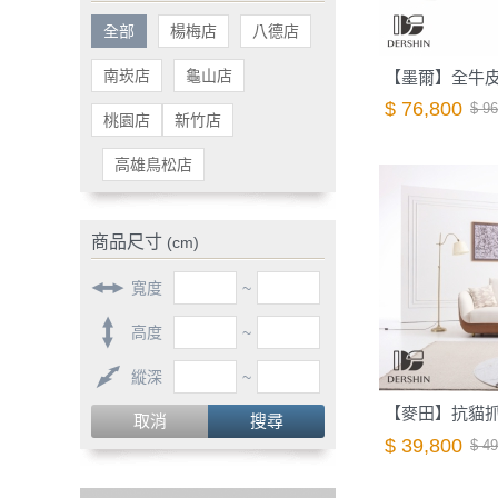
全部
楊梅店
八德店
南崁店
龜山店
$ 76,800
$ 96
桃園店
新竹店
高雄鳥松店
商品尺寸
(cm)
寬度
~
高度
~
縱深
~
取消
搜尋
$ 39,800
$ 49