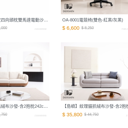
【墨爾】全牛皮四向頭枕雙馬達電動沙發-212cm-摩卡棕｜德新家具
OA-8001電競椅(雙色-紅黑/灰黑)
$ 6,600
,000
$ 8,250
Z1010009002
F025.O
【麥田】抗貓抓絨布沙發-含2抱枕242cm-棉花白｜德新家具
$ 35,800
,750
$ 44,750
Z1020003001
Z