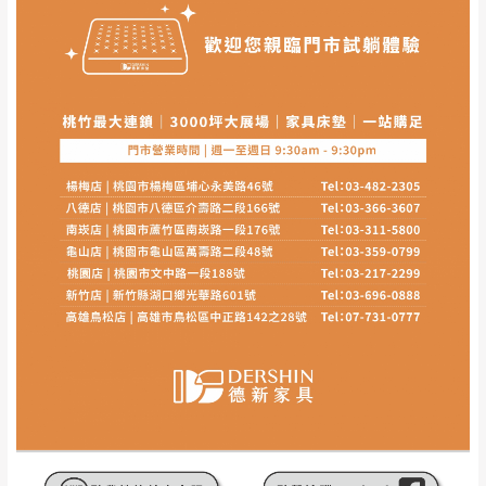
其它注意事項
內通知客服人員(Line@ ID：
@dershin
)
，並
本司貨車運送如因路況不佳、天候惡劣、過於偏遠之
須保持商品全新狀態與完整包裝。鑑賞期間
山區內等，或收貨地點搬運過於困難等因素，導致無
若發生非本司因素致使之汙損破壞，恕無法
法順利配送，本公司除了盡最大努力完成配送外，視
辦理退換貨。
狀況保有出貨的權利。
台北市、新北市地區固定每周(三)、(日)兩天
保護物流人員的工作安全，賣家無提供吊掛服務，若
收送貨，敬請見諒！
需以吊車或其他的吊掛方式吊運，費用將由買方自行
本公司部份商品無維修服務，超過7日鑑賞
支付。
期，商品使用年限，因客人使用習慣、居家
因大型傢俱有組裝、配送的問題，並非一般快速到貨
環境不同。若屬人為因素導致商品損壞、零
商品，無法指定特定時間送達，司機當天到貨前皆會
件短缺，則維修、搬運費用，需由消費者自
再與您通知，讓您不用整天在家等貨，以免浪費你的
行吸收(另事先與消費者報價，消費者同意將
寶貴時間。
會進行維修)。
如遇自然災害、政府宣布之災害警報等不可抗力情
到貨7日內為鑑賞期(注意:鑑賞期非試用期)，
事，而危及運送人員輸送之安全，本司得視狀況延後
若非商品品質瑕疵問題於鑑賞期內退貨之情
或停止運送服務。
形，我們需酌收退貨運費。
百貨公司配送暫無法配合開店前、閉店後時段，並送
如欲放置營業場所及公開場合之商品則無享
至百貨公司卸貨區為限，恕無法送至指定樓面。
《 如
有商品一年保固之服務。