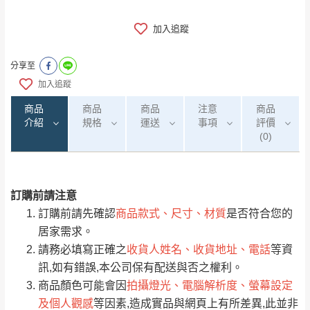
加入追蹤
分享至
加入追蹤
商品
商品
商品
注意
商品
介紹
規格
運送
事項
評價
(0)
訂購前請注意
0
注意事項：
/5
運 費 說 明
(0)筆
訂購前請先確認
商品款式、尺寸、材質
是否符合您的
由於
品項繁多，網頁無法及時更新，如有需
居家需求。
要購買商品，請於出發前來電或到「官方
請務必填寫正確之
收貨人姓名、收貨地址、電話
等資
全部
依評論高至低排列
偏遠地區
Line客服」來信確認商品是否有「現貨」與
運送地
區
運送費用
訊,如有錯誤,本公司保有配送與否之權利。
「金額」。
（請先線上詢問 LINE
依評論低至高排列
只顯示附上圖片
商品顏色可能會因
拍攝燈光、電腦解析度、螢幕設定
→
@dershin
）
及個人觀感
等因素,造成實品與網頁上有所差異,此並非
若商品價格或庫存有異常，商家有權取消訂