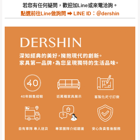
若收到不良品，請於到貨日起七日內通知本
｜周（一）配送部門固定公休無送貨｜
若您有任何疑問，歡迎加Line或來電洽詢。
公司客服人員，我們將為您更換新品，運費
點選
前往Line做詢問 ⮕ LINE ID：＠dershin
皆由本站負責，所有退回及換貨之商品必須
台北市、新北市地區固定每周(三)、(日)兩天收送貨
是全新狀態且完整包裝，床墊、床包、枕頭
類產品需為未拆封狀態(請保持商品、附件、
包裝、廠商紙及所有附隨文件或資料之完整
暫無配送地區
：
彰化、南投、雲林、嘉義、台南、高
性)，若未依照上述方式處理，恕無法接受退
雄、屏東、宜蘭、 花蓮、台東、金門、馬祖、澎湖地區
貨。
（可於LINE線上詢問 →
@dershin
）
由於透過電腦螢幕選購商品，可能會因個人
電腦螢幕的設定色差或解析度等因素， 與實
際商品的顏色、質感稍有不同，如因此而需
加收說明
退換貨，
需自付來回運費及人資成本
，請您
訂購前詳加確認。(包含商品尺寸是否合適)。
訂購前請確認商品尺寸，大型物件因為人工
丈量，難免會有些許誤差值(約正負0.5CM)
。
詳細尺寸以實品為主。
。
非因本公司問題而需退換貨，請於收到貨7日