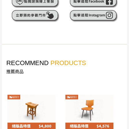
遇百貨周年慶期間，恕暫停百貨公司相關運送 》
無回收家具服務，若需回收家俱可聯絡當地請清潔隊
▪️
訂單成立
時請儘速於三日內完成付款，
交易恕不
回收,免付費清運專線：0800-085-717
殺價，商品均已最低價格售出
，且在特定時日會給
予折扣，請密切注意。
▪️
三
日內若未接獲您的匯款或轉帳通知，商品將不
予保留(訂單自動取消)。
▪️
無回收家具服務，若需回收家具可聯絡當地請清
潔隊回收,免付費清運專線：0800-085-717。
RECOMMEND
PRODUCTS
推薦商品