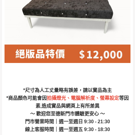
林、福隆、淡水山
保護物流人員的工作安全，賣家無提供吊掛
區、北投湖山路、
服務，若需以吊車或其他的吊掛方式吊運，
深坑山區
費用將由買方自行支付。
$ 9,000以上：免
因大型傢俱有組裝、配送的問題，並非一般
運費
快速到貨商品，無法指定特定時間送達，司
基隆
$ 9,000以下：
基隆山區
機當天到貨前皆會再與您通知，讓你不用整
NT$500元
天在家等貨，以節省您的寶貴時間。
＊A108產品另收運費
由於百貨公司配送較為不易，故暫無法配送
$ 9,000以上：免
至百貨公司內部。
卓蘭鎮、三灣、通
運費
霄山區、西湖、泰
苗栗
$ 9,000以下：
安鄉、大湖鄉、頭
發票寄送：
*尺寸為人工丈量略有誤差，請以實品為主
NT$500元
屋、獅潭鄉
若您選擇三聯式或索取兩聯式發票，發票將於商品
*商品顏色可能會因
拍攝燈光、電腦解析度、螢幕設定
等因
＊A108產品另收運費
完成出貨15個工作天另行寄出，另外約加上2~7個
素,造成實品與網頁上有所差異
工作天內送達，如遇國定假日將順延寄送。
～ 歡迎您至德新門市體驗更安心 ～
配送天數：5~14天
門市營業時間｜週一至週日 9:30 - 21:30
到貨時間：指定送貨日當天以電話聯絡確認
退換貨說明：
線上客服時間｜週一至週五 9:30 - 18:30