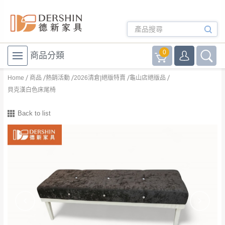
0
商品分類
Home
商品
熱銷活動
2026清倉|絕版特賣
龜山店絕版品
貝克漢白色床尾椅
Back to list