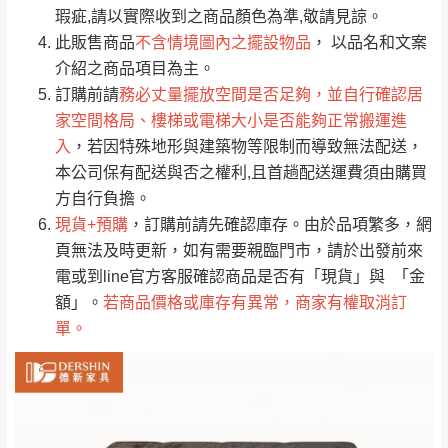
只顯示附上評論
瑕疵,請以實際收到之商品顏色為準,敬請見諒。
單。
部分網路商品恕無法更改原設計或客製，敬請
桃園
復興鄉
此販售商品
不含情境圖內之擺設物品
， 以品名和文案
見諒！
介紹之商品項目為主。
接單後二日內(不含例假日)，我們客服會與您
峨眉鄉、五峰鄉、
訂購前請
務必丈量擺放空間是否足夠，並自行確認居
電話聯絡或E-Mail通知確認訂單。
橫山、北埔鄉、尖
家空間格局、樓梯或電梯大小是否能夠正常搬運進
（線上客
服 LINE →
@dershin
）
石鄉、寶山鄉山
入
，若因特殊地形與建築物等限制而導致無法配送，
新竹
下單前先詢問是否現貨
，若未詢問下單後無
區、新埔山區、芎
本公司保有配送與否之權利,且首趟配送運費須由購買
現貨我們客服會再來電或E-Mail與您聯絡
林山區、關西 玉山
方自行負擔。
免 運
（洽詢方式請搜尋 L
ine ID →
@dershin
）
里
現貨+預購
，訂購前請先確認庫存。由於品項繁多，網
費
運送範圍：限定北至基隆，南至苗栗，偏遠
頁無法及時更新，如有需要親臨門市，請於出發前來
地區恕無法提供運送 (詳見運送規章)。
台北
無
電或到line官方客服確認商品是否有「現貨」與 「金
額」。
若商品價格或庫存有異常，商家有權取消訂
單。
雙溪、貢寮、烏
配送範圍：
來、平溪、九份、
苗栗至基隆；其它地區暫不開放，如因特殊
石門、林口 下福
＊A108產品另收運費
地型限制(山區、鄉、鎮、村)、樓梯太小、無
里、新店山區、三
新北
法搬運上樓等因素，導致無法配送，
本公司
峽山區、石碇、坪
保有出貨的權利。