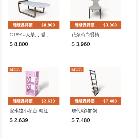
CT891#大茶几-愛丁堡灰
花朵時尚餐椅
$ 8,800
$ 3,960
安琪拉小花台-粉紅
現代#斜擺架
$ 2,639
$ 7,480