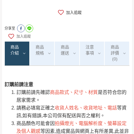
加入追蹤
分享至
加入追蹤
商品
商品
商品
注意
商品
介紹
規格
運送
事項
評價
(0)
訂購前請注意
0
注意事項：
/5
運 費 說 明
(0)筆
訂購前請先確認
商品款式、尺寸、材質
是否符合您的
由於
品項繁多，網頁無法及時更新，如有需
居家需求。
要購買商品，請於出發前來電或到「官方
請務必填寫正確之
收貨人姓名、收貨地址、電話
等資
全部
依評論高至低排列
偏遠地區
Line客服」來信確認商品是否有「現貨」與
運送地
區
運送費用
訊,如有錯誤,本公司保有配送與否之權利。
「金額」。
（請先線上詢問 LINE
依評論低至高排列
只顯示附上圖片
商品顏色可能會因
拍攝燈光、電腦解析度、螢幕設定
→
@dershin
）
及個人觀感
等因素,造成實品與網頁上有所差異,此並非
若商品價格或庫存有異常，商家有權取消訂