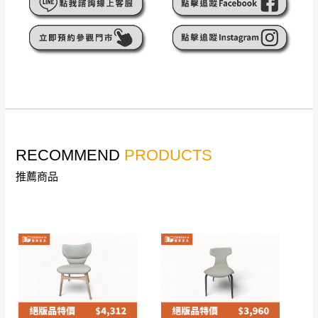
遇百貨周年慶期間，恕暫停百貨公司相關運送 》
無回收家具服務，若需回收家俱可聯絡當地請清潔隊
▪️
訂單成立
時請儘速於三日內完成付款，
交易恕不
回收,免付費清運專線：0800-085-717
殺價，商品均已最低價格售出
，且在特定時日會給
予折扣，請密切注意。
▪️
三
日內若未接獲您的匯款或轉帳通知，商品將不
予保留(訂單自動取消)。
▪️
無回收家具服務，若需回收家具可聯絡當地請清
潔隊回收,免付費清運專線：0800-085-717。
RECOMMEND
PRODUCTS
推薦商品