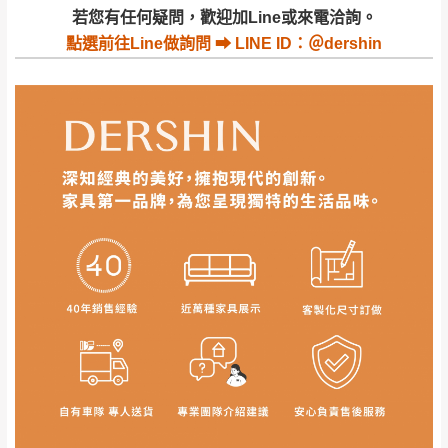
若收到不良品，請於到貨日起七日內通知本
｜周（一）配送部門固定公休無送貨｜
若您有任何疑問，歡迎加Line或來電洽詢。
公司客服人員，我們將為您更換新品，運費
點選
前往Line做詢問 ⮕ LINE ID：＠dershin
皆由本站負責，所有退回及換貨之商品必須
台北市、新北市地區固定每周(三)、(日)兩天收送貨
是全新狀態且完整包裝，床墊、床包、枕頭
類產品需為未拆封狀態(請保持商品、附件、
包裝、廠商紙及所有附隨文件或資料之完整
暫無配送地區
：
彰化、南投、雲林、嘉義、台南、高
性)，若未依照上述方式處理，恕無法接受退
雄、屏東、宜蘭、 花蓮、台東、金門、馬祖、澎湖地區
貨。
（可於LINE線上詢問 →
@dershin
）
由於透過電腦螢幕選購商品，可能會因個人
電腦螢幕的設定色差或解析度等因素， 與實
際商品的顏色、質感稍有不同，如因此而需
加收說明
退換貨，
需自付來回運費及人資成本
，請您
訂購前詳加確認。(包含商品尺寸是否合適)。
訂購前請確認商品尺寸，大型物件因為人工
丈量，難免會有些許誤差值(約正負0.5CM)
。
詳細尺寸以實品為主。
。
非因本公司問題而需退換貨，請於收到貨7日