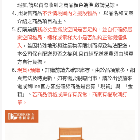
只顯示附上評論
瑕疵,請以實際收到之商品顏色為準,敬請見諒。
單。
部分網路商品恕無法更改原設計或客製，敬請
桃園
復興鄉
此販售商品
不含情境圖內之擺設物品
， 以品名和文案
見諒！
介紹之商品項目為主。
接單後二日內(不含例假日)，我們客服會與您
峨眉鄉、五峰鄉、
訂購前請
務必丈量擺放空間是否足夠，並自行確認居
電話聯絡或E-Mail通知確認訂單。
橫山、北埔鄉、尖
家空間格局、樓梯或電梯大小是否能夠正常搬運進
（線上客
服 LINE →
@dershin
）
石鄉、寶山鄉山
入
，若因特殊地形與建築物等限制而導致無法配送，
新竹
下單前先詢問是否現貨
，若未詢問下單後無
區、新埔山區、芎
本公司保有配送與否之權利,且首趟配送運費須由購買
現貨我們客服會再來電或E-Mail與您聯絡
林山區、關西 玉山
方自行負擔。
免 運
（洽詢方式請搜尋 L
ine ID →
@dershin
）
里
現貨+預購
，訂購前請先確認庫存。由於品項繁多，網
費
運送範圍：限定北至基隆，南至苗栗，偏遠
頁無法及時更新，如有需要親臨門市，請於出發前來
地區恕無法提供運送 (詳見運送規章)。
台北
無
電或到line官方客服確認商品是否有「現貨」與 「金
額」。
若商品價格或庫存有異常，商家有權取消訂
單。
雙溪、貢寮、烏
配送範圍：
來、平溪、九份、
苗栗至基隆；其它地區暫不開放，如因特殊
石門、林口 下福
＊A108產品另收運費
地型限制(山區、鄉、鎮、村)、樓梯太小、無
里、新店山區、三
新北
法搬運上樓等因素，導致無法配送，
本公司
峽山區、石碇、坪
保有出貨的權利。