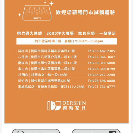
其它注意事項
內通知客服人員(Line@ ID：
@dershin
)
，並
本司貨車運送如因路況不佳、天候惡劣、過於偏遠之
須保持商品全新狀態與完整包裝。鑑賞期間
山區內等，或收貨地點搬運過於困難等因素，導致無
若發生非本司因素致使之汙損破壞，恕無法
法順利配送，本公司除了盡最大努力完成配送外，視
辦理退換貨。
狀況保有出貨的權利。
台北市、新北市地區固定每周(三)、(日)兩天
保護物流人員的工作安全，賣家無提供吊掛服務，若
收送貨，敬請見諒！
需以吊車或其他的吊掛方式吊運，費用將由買方自行
本公司部份商品無維修服務，超過7日鑑賞
支付。
期，商品使用年限，因客人使用習慣、居家
因大型傢俱有組裝、配送的問題，並非一般快速到貨
環境不同。若屬人為因素導致商品損壞、零
商品，無法指定特定時間送達，司機當天到貨前皆會
件短缺，則維修、搬運費用，需由消費者自
再與您通知，讓您不用整天在家等貨，以免浪費你的
行吸收(另事先與消費者報價，消費者同意將
寶貴時間。
會進行維修)。
如遇自然災害、政府宣布之災害警報等不可抗力情
到貨7日內為鑑賞期(注意:鑑賞期非試用期)，
事，而危及運送人員輸送之安全，本司得視狀況延後
若非商品品質瑕疵問題於鑑賞期內退貨之情
或停止運送服務。
形，我們需酌收退貨運費。
百貨公司配送暫無法配合開店前、閉店後時段，並送
如欲放置營業場所及公開場合之商品則無享
至百貨公司卸貨區為限，恕無法送至指定樓面。
《 如
有商品一年保固之服務。