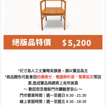
林、福隆、淡水山
保護物流人員的工作安全，賣家無提供吊掛
區、北投湖山路、
服務，若需以吊車或其他的吊掛方式吊運，
深坑山區
費用將由買方自行支付。
$ 9,000以上：免
因大型傢俱有組裝、配送的問題，並非一般
運費
快速到貨商品，無法指定特定時間送達，司
基隆
$ 9,000以下：
基隆山區
機當天到貨前皆會再與您通知，讓你不用整
NT$500元
天在家等貨，以節省您的寶貴時間。
＊A108產品另收運費
由於百貨公司配送較為不易，故暫無法配送
$ 9,000以上：免
至百貨公司內部。
卓蘭鎮、三灣、通
運費
霄山區、西湖、泰
苗栗
$ 9,000以下：
安鄉、大湖鄉、頭
發票寄送：
*尺寸為人工丈量略有誤差，請以實品為主
NT$500元
屋、獅潭鄉
若您選擇三聯式或索取兩聯式發票，發票將於商品
*商品顏色可能會因
拍攝燈光、電腦解析度、螢幕設定
等因
＊A108產品另收運費
完成出貨15個工作天另行寄出，另外約加上2~7個
素,造成實品與網頁上有所差異
工作天內送達，如遇國定假日將順延寄送。
～ 歡迎您至德新門市體驗更安心 ～
配送天數：5~14天
門市營業時間｜週一至週日 9:30 - 21:30
到貨時間：指定送貨日當天以電話聯絡確認
退換貨說明：
線上客服時間｜週一至週五 9:30 - 18:30