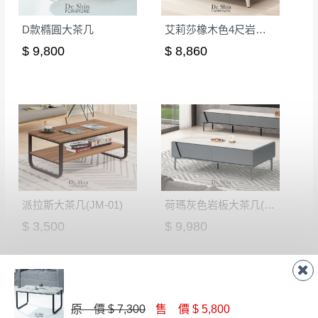
D款橢圓大茶几
艾莉莎橡木色4尺岩板大茶几
$ 9,800
$ 8,860
派拉斯大茶几(JM-01)
荷瑪灰色岩板大茶几(AG21-13)
$ 3,500
$ 9,980
原 價 $ 7,300
售 價 $ 5,800