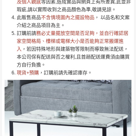
若商品價格或庫存有異常，商家有權取消訂
及個人觀感
等因素,造成實品與網頁上有所差異,此並非
只顯示附上評論
瑕疵,請以實際收到之商品顏色為準,敬請見諒。
單。
部分網路商品恕無法更改原設計或客製，敬請
桃園
復興鄉
此販售商品
不含情境圖內之擺設物品
， 以品名和文案
見諒！
介紹之商品項目為主。
接單後二日內(不含例假日)，我們客服會與您
峨眉鄉、五峰鄉、
訂購前請
務必丈量擺放空間是否足夠
，並自行確認居
電話聯絡或E-Mail通知確認訂單。
橫山、北埔鄉、尖
家空間格局、
樓梯或電梯大小是否能夠正常搬運進
（線上客
服 LINE →
@dershin
）
石鄉、寶山鄉山
入
，若因特殊地形與建築物等限制而導致無法配送，
新竹
下單前先詢問是否現貨
，若未詢問下單後無
區、新埔山區、芎
本公司保有配送與否之權利,且首趟配送運費須由購買
現貨我們客服會再來電或E-Mail與您聯絡
林山區、關西 玉山
方自行負擔。
免 運
（洽詢方式請搜尋 L
ine ID →
@dershin
）
里
現貨+預購
，訂購前請先確認庫存。
費
運送範圍：限定北至基隆，南至苗栗，偏遠
地區恕無法提供運送 (詳見運送規章)。
台北
無
雙溪、貢寮、烏
配送範圍：
來、平溪、九份、
苗栗至基隆；其它地區暫不開放，如因特殊
石門、林口 下福
＊A108產品另收運費
地型限制(山區、鄉、鎮、村)、樓梯太小、無
里、新店山區、三
新北
法搬運上樓等因素，導致無法配送，
本公司
峽山區、石碇、坪