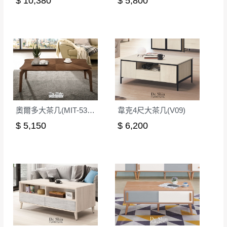
$ 10,380
$ 5,800
其它注意事項
內通知客服人員(Line@ ID：
@dershin
)
，並
本司貨車運送如因路況不佳、天候惡劣、過於偏遠之
須保持商品全新狀態與完整包裝。鑑賞期間
山區內等，或收貨地點搬運過於困難等因素，導致無
若發生非本司因素致使之汙損破壞，恕無法
法順利配送，本公司除了盡最大努力完成配送外，視
辦理退換貨。
狀況保有出貨的權利。
台北市、新北市地區固定每周(三)、(日)兩天
保護物流人員的工作安全，賣家無提供吊掛服務，若
收送貨，敬請見諒！
需以吊車或其他的吊掛方式吊運，費用將由買方自行
本公司部份商品無維修服務，超過7日鑑賞
支付。
期，商品使用年限，因客人使用習慣、居家
奧爾多大茶几(MIT-5319)
韋克4尺大茶几(V09)
因大型傢俱有組裝、配送的問題，並非一般快速到貨
環境不同。若屬人為因素導致商品損壞、零
$ 5,150
$ 6,200
商品，無法指定特定時間送達，司機當天到貨前皆會
件短缺，則維修、搬運費用，需由消費者自
再與您通知，讓您不用整天在家等貨，以免浪費你的
行吸收(另事先與消費者報價，消費者同意將
寶貴時間。
會進行維修)。
如遇自然災害、政府宣布之災害警報等不可抗力情
到貨7日內為鑑賞期(注意:鑑賞期非試用期)，
事，而危及運送人員輸送之安全，本司得視狀況延後
若非商品品質瑕疵問題於鑑賞期內退貨之情
或停止運送服務。
形，我們需酌收退貨運費。
百貨公司配送暫無法配合開店前、閉店後時段，並送
如欲放置營業場所及公開場合之商品則無享
至百貨公司卸貨區為限，恕無法送至指定樓面。
《 如