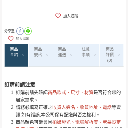
加入追蹤
分享至
加入追蹤
商品
商品
商品
注意
商品
介紹
規格
運送
事項
評價
(0)
訂購前請注意
0
注意事項：
/5
運 費 說 明
(0)筆
訂購前請先確認
商品款式、尺寸、材質
是否符合您的
由於
品項繁多，網頁無法及時更新，如有需
居家需求。
要購買商品，請於出發前來電或到「官方
請務必填寫正確之
收貨人姓名、收貨地址、電話
等資
全部
依評論高至低排列
偏遠地區
Line客服」來信確認商品是否有「現貨」與
運送地
區
運送費用
訊,如有錯誤,本公司保有配送與否之權利。
「金額」。
（請先線上詢問 LINE
依評論低至高排列
只顯示附上圖片
商品顏色可能會
因
拍攝燈光、電腦解析度、螢幕設定
→
@dershin
）