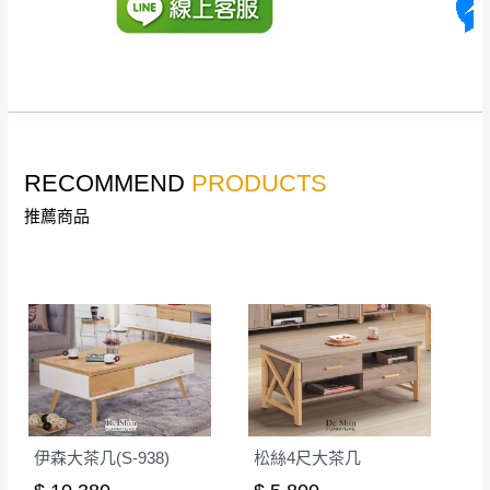
若收到不良品，請於到貨日起七日內通知本
｜周（一）配送部門固定公休無送貨｜
公司客服人員，我們將為您更換新品，運費
皆由本站負責，所有退回及換貨之商品必須
台北市、新北市地區固定每周(三)、(日)兩天收送貨
是全新狀態且完整包裝，床墊、床包、枕頭
類產品需為未拆封狀態(請保持商品、附件、
包裝、廠商紙及所有附隨文件或資料之完整
暫無配送地區
：
彰化、南投、雲林、嘉義、台南、高
RECOMMEND
PRODUCTS
性)，若未依照上述方式處理，恕無法接受退
雄、屏東、宜蘭、 花蓮、台東、金門、馬祖、澎湖地區
推薦商品
貨。
（可於LINE線上詢問 →
@dershin
）
由於透過電腦螢幕選購商品，可能會因個人
電腦螢幕的設定色差或解析度等因素， 與實
際商品的顏色、質感稍有不同，如因此而需
加收說明
退換貨，
需自付來回運費及人資成本
，請您
訂購前詳加確認。(包含商品尺寸是否合適)。
訂購前請確認商品尺寸，大型物件因為人工
丈量，難免會有些許誤差值(約正負0.5CM)
。
詳細尺寸以實品為主。
伊森大茶几(S-938)
松絲4尺大茶几
。
非因本公司問題而需退換貨，請於收到貨7日