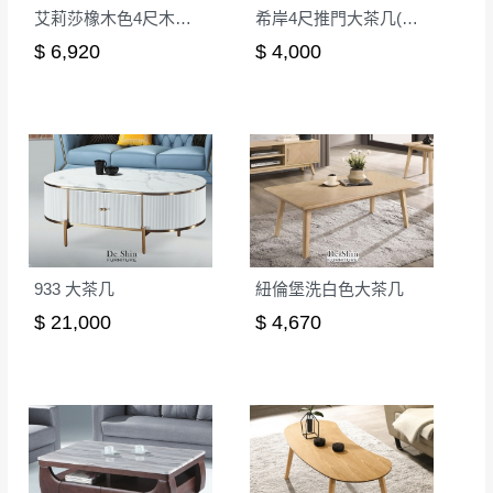
有商品一年保固之服務。
艾莉莎橡木色4尺木面大茶几
希岸4尺推門大茶几(CL-2)
遇百貨周年慶期間，恕暫停百貨公司相關運送 》
$ 6,920
$ 4,000
無回收家具服務，若需回收家俱可聯絡當地請清潔隊
▪️
訂單成立
時請儘速於三日內完成付款，
交易恕不
回收,免付費清運專線：0800-085-717
殺價，商品均已最低價格售出
，且在特定時日會給
予折扣，請密切注意。
▪️
三
日內若未接獲您的匯款或轉帳通知，商品將不
予保留(訂單自動取消)。
▪️
無回收家具服務，若需回收家具可聯絡當地請清
潔隊回收,免付費清運專線：0800-085-717。
933 大茶几
紐倫堡洗白色大茶几
$ 21,000
$ 4,670