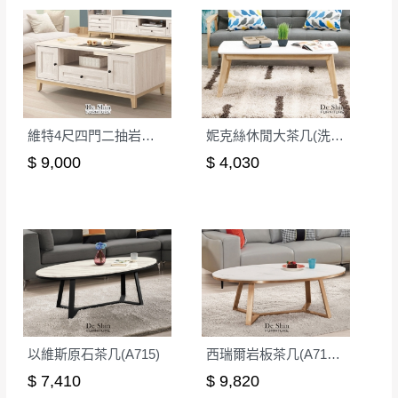
維特4尺四門二抽岩板大茶几(W13)
妮克絲休閒大茶几(洗白色)(MIT-3043-1)
$ 9,000
$ 4,030
以維斯原石茶几(A715)
西瑞爾岩板茶几(A715-1)
$ 7,410
$ 9,820