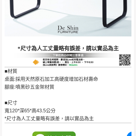
保有出貨的權利。
林、福隆、淡水山
保護物流人員的工作安全，賣家無提供吊掛
區、北投湖山路、
服務，若需以吊車或其他的吊掛方式吊運，
深坑山區
費用將由買方自行支付。
$ 9,000以上：免
因大型傢俱有組裝、配送的問題，並非一般
運費
快速到貨商品，無法指定特定時間送達，司
基隆
$ 9,000以下：
基隆山區
*尺寸為人工丈量略有誤差，請以實品為主
機當天到貨前皆會再與您通知，讓你不用整
NT$500元
天在家等貨，以節省您的寶貴時間。
＊A108產品另收運費
由於百貨公司配送較為不易，故暫無法配送
■材質
$ 9,000以上：免
至百貨公司內部。
卓蘭鎮、三灣、通
桌面:採用天然原石加工高硬度增加石材壽命
運費
霄山區、西湖、泰
苗栗
腳座:噴黑砂五金架材質
$ 9,000以下：
安鄉、大湖鄉、頭
發票寄送：
NT$500元
屋、獅潭鄉
若您選擇三聯式或索取兩聯式發票，發票將於商品
■尺寸
＊A108產品另收運費
完成出貨15個工作天另行寄出，另外約加上2~7個
寬120*深65*高43.5公分
工作天內送達，如遇國定假日將順延寄送。
*尺寸為人工丈量略有誤差，請以實品為主
配送天數：5~14天
到貨時間：指定送貨日當天以電話聯絡確認
退換貨說明：