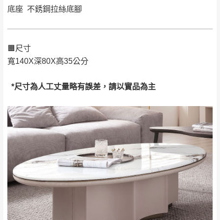
要購買商品，請於出發前來電或到「官方
底座 不銹鋼拉絲底腳
全部
依評論高至低排列
偏遠地區
Line客服」來信確認商品是否有「現貨」與
運送地
區
運送費用
「金額」。
（請先線上詢問 LINE
依評論低至高排列
只顯示附上圖片
→
@dershin
）
若商品價格或庫存有異常，商家有權取消訂
🟧尺寸
只顯示附上評論
寬140X深80X高35公分
單。
部分網路商品恕無法更改原設計或客製，敬請
桃園
復興鄉
見諒！
*尺寸為人工丈量略有誤差，請以實品為主
接單後二日內(不含例假日)，我們客服會與您
峨眉鄉、五峰鄉、
電話聯絡或E-Mail通知確認訂單。
橫山、北埔鄉、尖
（線上客
服 LINE →
@dershin
）
石鄉、寶山鄉山
新竹
下單前先詢問是否現貨
，若未詢問下單後無
區、新埔山區、芎
現貨我們客服會再來電或E-Mail與您聯絡
林山區、關西 玉山
免 運
（洽詢方式請搜尋 L
ine ID →
@dershin
）
里
費
運送範圍：限定北至基隆，南至苗栗，偏遠
地區恕無法提供運送 (詳見運送規章)。
台北
無
雙溪、貢寮、烏
配送範圍：