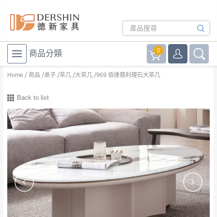
0
商品分類
Home
商品
桌子
茶几
大茶几
969 佰達翡利理石大茶几
Back to list