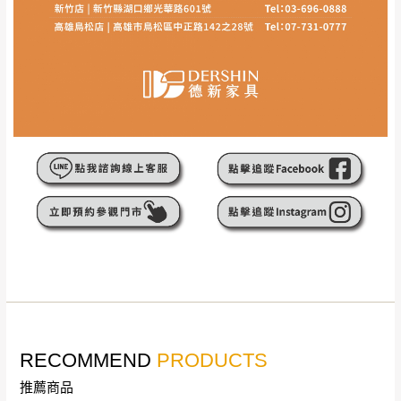
線上客服時間｜週一至週五 9:30 - 18:30
▼
若您有任何疑問，歡迎加Line或來電洽詢
▼
點選
前往Line做詢問 ⮕ LINE ID：＠dershin
訂購前請先確認
商品款式、尺寸、材質
是否符合您的
居家需求。
RECOMMEND
請務必填寫正確之
PRODUCTS
收貨人姓名、收貨地址、電話
等資
訊,如有錯誤,本公司保有配送與否之權利。
推薦商品