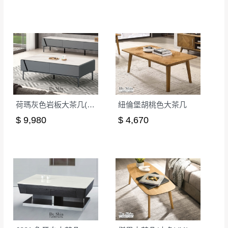
商品顏色可能會因
拍攝燈光、電腦解析度、螢幕設定
及個人觀感
等因素,造成實品與網頁上有所差異,此並非
瑕疵,請以實際收到之商品顏色為準,敬請見諒。
此販售商品
不含情境圖內之擺設物品
， 以品名和文案
介紹之商品項目為主。
訂購前請
務必丈量擺放空間是否足夠，並自行確認居
家空間格局、樓梯或電梯大小是否能夠正常搬運進
入
，若因特殊地形與建築物等限制而導致無法配送，
荷瑪灰色岩板大茶几(AG21-13)
紐倫堡胡桃色大茶几
本公司保有配送與否之權利,且首趟配送運費須由購買
$ 9,980
$ 4,670
方自行負擔。
現貨+預購
，訂購前請先確認庫存。由於品項繁多，網
頁無法及時更新，如有需要親臨門市，請於出發前來
電或到line官方客服確認商品是否有「現貨」與 「金
額」。
若商品價格或庫存有異常，商家有權取消訂
單。
尺寸為人工丈量略有誤差，請以實品為主
商品顏色可能會因
拍攝燈光、電腦解析度、螢幕設定
等因