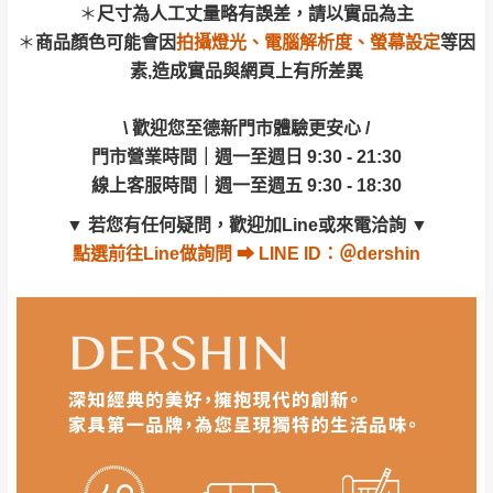
事，而危及運送人員輸送之安全，本司得視狀況延後
門市營業時間｜週一至週日 9:30 - 21:30
＊
尺寸為人工丈量略有誤差，請以實品為主
若非商品品質瑕疵問題於鑑賞期內退貨之情
或停止運送服務。
線上客服時間｜週一至週五 9:30 - 18:30
＊
商品顏色可能會因
拍攝燈光、電腦解析度、螢幕設定
等因
形，我們需酌收退貨運費。
百貨公司配送暫無法配合開店前、閉店後時段，並送
素,造成實品與網頁上有所差異
▼
若您有任何疑問，歡迎加Line或來電洽詢
▼
如欲放置營業場所及公開場合之商品則無享
至百貨公司卸貨區為限，恕無法送至指定樓面。
《 如
點選
前往Line做詢問 ⮕ LINE ID：＠dershin
有商品一年保固之服務。
遇百貨周年慶期間，恕暫停百貨公司相關運送 》
\ 歡迎您至德新門市體驗更安心 /
無回收家具服務，若需回收家俱可聯絡當地請清潔隊
門市營業時間｜週一至週日 9:30 - 21:30
▪️
訂單成立
時請儘速於三日內完成付款，
交易恕不
回收,免付費清運專線：0800-085-717
線上客服時間｜週一至週五 9:30 - 18:30
殺價，商品均已最低價格售出
，且在特定時日會給
予折扣，請密切注意。
▼
若您有任何疑問，歡迎加Line或來電洽詢
▼
▪️
三
日內若未接獲您的匯款或轉帳通知，商品將不
點選
前往Line做詢問 ⮕ LINE ID：＠dershin
訂購前請先確認
商品款式、尺寸、材質
是否符合您的
予保留(訂單自動取消)。
居家需求。
▪️
無回收家具服務，若需回收家具可聯絡當地請清
請務必填寫正確之
收貨人姓名、收貨地址、電話
等資
潔隊回收,免付費清運專線：0800-085-717。
訊,如有錯誤,本公司保有配送與否之權利。
商品顏色可能會因
拍攝燈光、電腦解析度、螢幕設定
及個人觀感
等因素,造成實品與網頁上有所差異,此並非
瑕疵,請以實際收到之商品顏色為準,敬請見諒。
此販售商品
不含情境圖內之擺設物品
， 以品名和文案