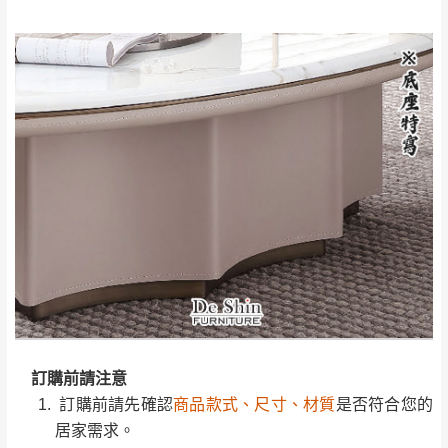
完成出貨15個工作天另行寄出，另外約加上2~7個
工作天內送達，如遇國定假日將順延寄送。
配送天數：5~14天
到貨時間：指定送貨日當天以電話聯絡確認
退換貨說明：
若收到不良品，請於到貨日起七日內通知本
｜周（一）配送部門固定公休無送貨｜
公司客服人員，我們將為您更換新品，運費
皆由本站負責，所有退回及換貨之商品必須
台北市、新北市地區固定每周(三)、(日)兩天收送貨
是全新狀態且完整包裝，床墊、床包、枕頭
類產品需為未拆封狀態(請保持商品、附件、
包裝、廠商紙及所有附隨文件或資料之完整
暫無配送地區
：
彰化、南投、雲林、嘉義、台南、高
性)，若未依照上述方式處理，恕無法接受退
訂購前請先確認
商品款式、尺寸、材質
是否符合您的
雄、屏東、宜蘭、 花蓮、台東、金門、馬祖、澎湖地區
貨。
居家需求。
（可於LINE線上詢問 →
@dershin
）
由於透過電腦螢幕選購商品，可能會因個人
請務必填寫正確之
收貨人姓名、收貨地址、電話
等資
電腦螢幕的設定色差或解析度等因素， 與實
訊,如有錯誤,本公司保有配送與否之權利。
際商品的顏色、質感稍有不同，如因此而需
商品顏色可能會因
拍攝燈光、電腦解析度、螢幕設定
加收說明
訂購前請注意
退換貨，
需自付來回運費及人資成本
，請您
及個人觀感
等因素,造成實品與網頁上有所差異,此並非
訂購前請先確認
商品款式、尺寸、材質
是否符合您的
訂購前詳加確認。(包含商品尺寸是否合適)。
瑕疵,請以實際收到之商品顏色為準,敬請見諒。
居家需求。