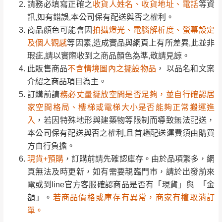
訂購前請確認商品尺寸，大型物件因為人工
此販售商品
不含情境圖內之擺設物品
， 以品名和文案
請務必填寫正確之
收貨人姓名、收貨地址、電話
等資
丈量，難免會有些許誤差值(約正負0.5CM)
介紹之商品項目為主。
訊,如有錯誤,本公司保有配送與否之權利。
。
訂購前請
務必丈量擺放空間是否足夠，並自行確認居
詳細尺寸以實品為主。
商品顏色可能會因
拍攝燈光、電腦解析度、螢幕設定
。
家空間格局、樓梯或電梯大小是否能夠正常搬運進
及個人觀感
等因素,造成實品與網頁上有所差異,此並非
非因本公司問題而需退換貨，請於收到貨7日
入
，若因特殊地形與建築物等限制而導致無法配送，
瑕疵,請以實際收到之商品顏色為準,敬請見諒。
其它注意事項
內通知客服人員(Line@ ID：
@dershin
)
，並
本公司保有配送與否之權利,且首趟配送運費須由購買
此販售商品
不含情境圖內之擺設物品
， 以品名和文案
本司貨車運送如因路況不佳、天候惡劣、過於偏遠之
須保持商品全新狀態與完整包裝。鑑賞期間
方自行負擔。
介紹之商品項目為主。
山區內等，或收貨地點搬運過於困難等因素，導致無
若發生非本司因素致使之汙損破壞，恕無法
現貨+預購
，訂購前請先確認庫存。由於品項繁多，網
訂購前請
務必丈量擺放空間是否足夠，並自行確認居
法順利配送，本公司除了盡最大努力完成配送外，視
辦理退換貨。
頁無法及時更新，如有需要親臨門市，請於出發前來
家空間格局、樓梯或電梯大小是否能夠正常搬運進
狀況保有出貨的權利。
台北市、新北市地區固定每周(三)、(日)兩天
電或到line官方客服確認商品是否有「現貨」與 「金
入
，若因特殊地形與建築物等限制而導致無法配送，
保護物流人員的工作安全，賣家無提供吊掛服務，若
收送貨，敬請見諒！
額」。
若商品價格或庫存有異常，商家有權取消訂
本公司保有配送與否之權利,且首趟配送運費須由購買
需以吊車或其他的吊掛方式吊運，費用將由買方自行
本公司部份商品無維修服務，超過7日鑑賞
單。
方自行負擔。
支付。
期，商品使用年限，因客人使用習慣、居家
現貨+預購
，訂購前請先確認庫存。由於品項繁多，網
因大型傢俱有組裝、配送的問題，並非一般快速到貨
尺寸為人工丈量略有誤差，請以實品為主
環境不同。若屬人為因素導致商品損壞、零
頁無法及時更新，如有需要親臨門市，請於出發前來
商品，無法指定特定時間送達，司機當天到貨前皆會
商品顏色可能會因
拍攝燈光、電腦解析度、螢幕設定
等因
件短缺，則維修、搬運費用，需由消費者自
電或到line官方客服確認商品是否有「現貨」與 「金
再與您通知，讓您不用整天在家等貨，以免浪費你的
素,造成實品與網頁上有所差異
行吸收(另事先與消費者報價，消費者同意將
額」。
若商品價格或庫存有異常，商家有權取消訂
寶貴時間。
會進行維修)。
單。
如遇自然災害、政府宣布之災害警報等不可抗力情
\ 歡迎您至德新門市體驗更安心 /
到貨7日內為鑑賞期(注意:鑑賞期非試用期)，