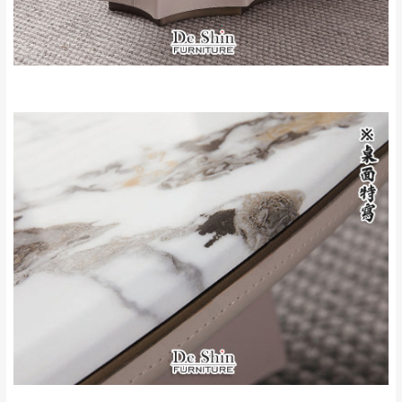
來、平溪、九份、
苗栗至基隆；其它地區暫不開放，如因特殊
石門、林口 下福
＊A108產品另收運費
地型限制(山區、鄉、鎮、村)、樓梯太小、無
里、新店山區、三
新北
法搬運上樓等因素，導致無法配送，
本公司
峽山區、石碇、坪
保有出貨的權利。
林、福隆、淡水山
保護物流人員的工作安全，賣家無提供吊掛
區、北投湖山路、
服務，若需以吊車或其他的吊掛方式吊運，
深坑山區
費用將由買方自行支付。
$ 9,000以上：免
因大型傢俱有組裝、配送的問題，並非一般
運費
快速到貨商品，無法指定特定時間送達，司
基隆
$ 9,000以下：
基隆山區
機當天到貨前皆會再與您通知，讓你不用整
NT$500元
天在家等貨，以節省您的寶貴時間。
＊A108產品另收運費
由於百貨公司配送較為不易，故暫無法配送
$ 9,000以上：免
至百貨公司內部。
卓蘭鎮、三灣、通
運費
霄山區、西湖、泰
苗栗
$ 9,000以下：
安鄉、大湖鄉、頭
發票寄送：
NT$500元
屋、獅潭鄉
若您選擇三聯式或索取兩聯式發票，發票將於商品
＊A108產品另收運費