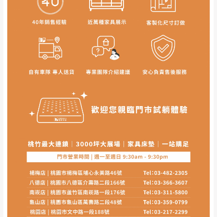
介紹之商品項目為主。
訂購前請
務必丈量擺放空間是否足夠，並自行確認居
家空間格局、樓梯或電梯大小是否能夠正常搬運進
入
，若因特殊地形與建築物等限制而導致無法配送，
本公司保有配送與否之權利,且首趟配送運費須由購買
方自行負擔。
現貨+預購
，訂購前請先確認庫存。由於品項繁多，網
頁無法及時更新，如有需要親臨門市，請於出發前來
電或到line官方客服確認商品是否有「現貨」與 「金
額」。
若商品價格或庫存有異常，商家有權取消訂
單。
尺寸為人工丈量略有誤差，請以實品為主
商品顏色可能會因
拍攝燈光、電腦解析度、螢幕設定
等因
素,造成實品與網頁上有所差異
\ 歡迎您至德新門市體驗更安心 /
門市營業時間｜週一至週日 9:30 - 21:30