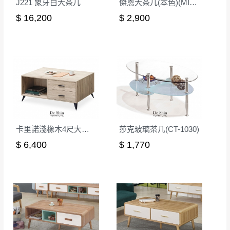
J221 象牙白大茶几
傑恩大茶几(本色)(MIT-3184)
素,造成實品與網頁上有所差異
$ 16,200
$ 2,900
\ 歡迎您至德新門市體驗更安心 /
門市營業時間｜週一至週日 9:30 - 21:30
線上客服時間｜週一至週五 9:30 - 18:30
▼
若您有任何疑問，歡迎加Line或來電洽詢
▼
點選
前往Line做詢問 ⮕ LINE ID：＠dershin
卡里諾淺橡木4尺大茶几
莎克玻璃茶几(CT-1030)
$ 6,400
$ 1,770