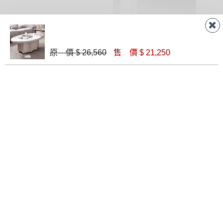
原 價 $ 26,560
售 價 $ 21,250
比尤萊升降大茶几(含椅)
吉恩大茶几
$ 10,630
$ 6,900
鐵框灰橡大茶几
比琳達大茶几(胡桃色)(MIT-3183)
$ 5,300
$ 3,060