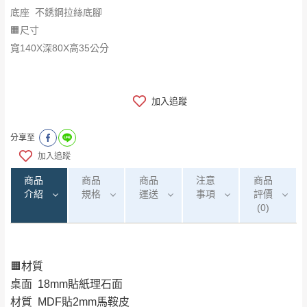
底座 不銹鋼拉絲底腳
🟧尺寸
寬140X深80X高35公分
加入追蹤
分享至
加入追蹤
商品
商品
商品
注意
商品
介紹
規格
運送
事項
評價
(0)
🟧材質
0
注意事項：
/5
運 費 說 明
(0)筆
桌面 18mm貼紙理石面
由於
品項繁多，網頁無法及時更新，如有需
材質 MDF貼2mm馬鞍皮