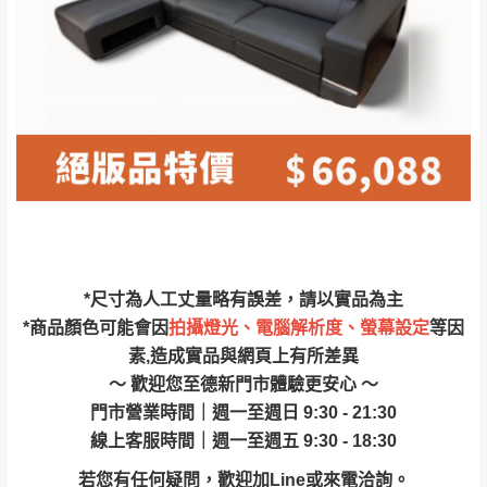
保護物流人員的工作安全，賣家無提供吊掛
區、北投湖山路、
服務，若需以吊車或其他的吊掛方式吊運，
深坑山區
費用將由買方自行支付。
$ 9,000以上：免
因大型傢俱有組裝、配送的問題，並非一般
運費
快速到貨商品，無法指定特定時間送達，司
基隆
$ 9,000以下：
基隆山區
機當天到貨前皆會再與您通知，讓你不用整
NT$500元
天在家等貨，以節省您的寶貴時間。
＊A108產品另收運費
由於百貨公司配送較為不易，故暫無法配送
$ 9,000以上：免
至百貨公司內部。
卓蘭鎮、三灣、通
運費
霄山區、西湖、泰
苗栗
$ 9,000以下：
安鄉、大湖鄉、頭
發票寄送：
*尺寸為人工丈量略有誤差，請以實品為主
NT$500元
屋、獅潭鄉
若您選擇三聯式或索取兩聯式發票，發票將於商品
*商品顏色可能會因
拍攝燈光、電腦解析度、螢幕設定
等因
＊A108產品另收運費
完成出貨15個工作天另行寄出，另外約加上2~7個
素,造成實品與網頁上有所差異
工作天內送達，如遇國定假日將順延寄送。
～ 歡迎您至德新門市體驗更安心 ～
配送天數：5~14天
門市營業時間｜週一至週日 9:30 - 21:30
到貨時間：指定送貨日當天以電話聯絡確認
退換貨說明：
線上客服時間｜週一至週五 9:30 - 18:30
若收到不良品，請於到貨日起七日內通知本
｜周（一）配送部門固定公休無送貨｜
若您有任何疑問，歡迎加Line或來電洽詢。