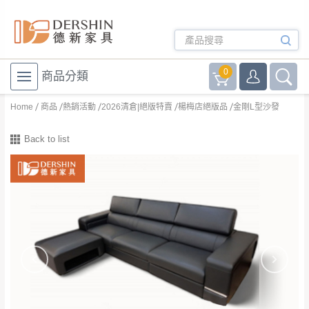
0
商品分類
Home
商品
熱銷活動
2026清倉|絕版特賣
楊梅店絕版品
金剛L型沙發
Back to list