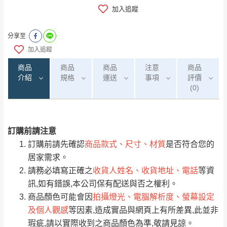
加入追蹤
分享至
加入追蹤
商品
商品
商品
注意
商品
介紹
規格
運送
事項
評價
(0)
訂購前請注意
0
注意事項：
/5
運 費 說 明
(0)筆
訂購前請先確認
商品款式、尺寸、材質
是否符合您的
由於
品項繁多，網頁無法及時更新，如有需
居家需求。
要購買商品，請於出發前來電或到「官方
請務必填寫正確之
收貨人姓名、收貨地址、電話
等資
全部
依評論高至低排列
偏遠地區
Line客服」來信確認商品是否有「現貨」與
運送地
區
運送費用
訊,如有錯誤,本公司保有配送與否之權利。
「金額」。
（請先線上詢問 LINE
依評論低至高排列
只顯示附上圖片
商品顏色可能會因
拍攝燈光、電腦解析度、螢幕設定
→
@dershin
）
及個人觀感
等因素,造成實品與網頁上有所差異,此並非
若商品價格或庫存有異常，商家有權取消訂
只顯示附上評論
瑕疵,請以實際收到之商品顏色為準,敬請見諒。
單。
部分網路商品恕無法更改原設計或客製，敬請