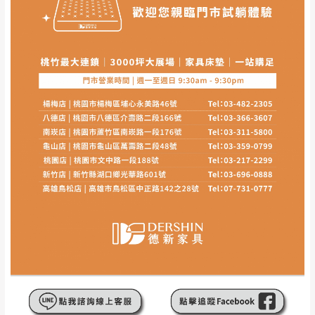
本司貨車運送如因路況不佳、天候惡劣、過於偏遠之
須保持商品全新狀態與完整包裝。鑑賞期間
山區內等，或收貨地點搬運過於困難等因素，導致無
若發生非本司因素致使之汙損破壞，恕無法
法順利配送，本公司除了盡最大努力完成配送外，視
辦理退換貨。
狀況保有出貨的權利。
台北市、新北市地區固定每周(三)、(日)兩天
保護物流人員的工作安全，賣家無提供吊掛服務，若
收送貨，敬請見諒！
需以吊車或其他的吊掛方式吊運，費用將由買方自行
本公司部份商品無維修服務，超過7日鑑賞
支付。
期，商品使用年限，因客人使用習慣、居家
因大型傢俱有組裝、配送的問題，並非一般快速到貨
環境不同。若屬人為因素導致商品損壞、零
商品，無法指定特定時間送達，司機當天到貨前皆會
件短缺，則維修、搬運費用，需由消費者自
再與您通知，讓您不用整天在家等貨，以免浪費你的
行吸收(另事先與消費者報價，消費者同意將
寶貴時間。
會進行維修)。
如遇自然災害、政府宣布之災害警報等不可抗力情
到貨7日內為鑑賞期(注意:鑑賞期非試用期)，
事，而危及運送人員輸送之安全，本司得視狀況延後
若非商品品質瑕疵問題於鑑賞期內退貨之情
或停止運送服務。
形，我們需酌收退貨運費。
百貨公司配送暫無法配合開店前、閉店後時段，並送
如欲放置營業場所及公開場合之商品則無享
至百貨公司卸貨區為限，恕無法送至指定樓面。
《 如
有商品一年保固之服務。
遇百貨周年慶期間，恕暫停百貨公司相關運送 》