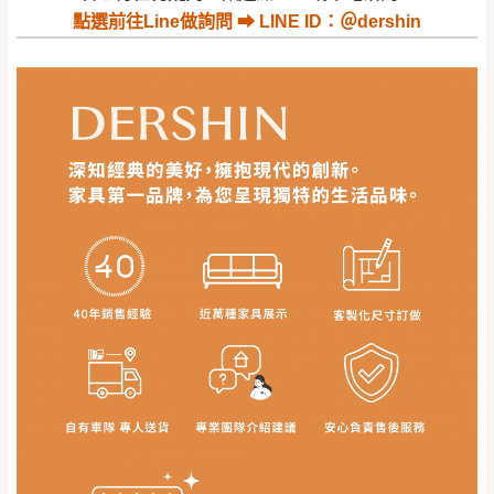
公司客服人員，我們將為您更換新品，運費
點選
前往Line做詢問 ⮕ LINE ID：＠dershin
皆由本站負責，所有退回及換貨之商品必須
台北市、新北市地區固定每周(三)、(日)兩天收送貨
是全新狀態且完整包裝，床墊、床包、枕頭
類產品需為未拆封狀態(請保持商品、附件、
包裝、廠商紙及所有附隨文件或資料之完整
暫無配送地區
：
彰化、南投、雲林、嘉義、台南、高
性)，若未依照上述方式處理，恕無法接受退
雄、屏東、宜蘭、 花蓮、台東、金門、馬祖、澎湖地區
貨。
（可於LINE線上詢問 →
@dershin
）
由於透過電腦螢幕選購商品，可能會因個人
電腦螢幕的設定色差或解析度等因素， 與實
際商品的顏色、質感稍有不同，如因此而需
加收說明
退換貨，
需自付來回運費及人資成本
，請您
訂購前詳加確認。(包含商品尺寸是否合適)。
訂購前請確認商品尺寸，大型物件因為人工
丈量，難免會有些許誤差值(約正負0.5CM)
。
詳細尺寸以實品為主。
。
非因本公司問題而需退換貨，請於收到貨7日
其它注意事項
內通知客服人員(Line@ ID：
@dershin
)
，並