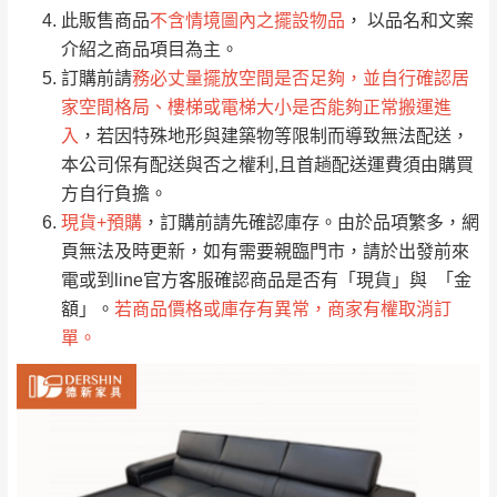
桃園
復興鄉
此販售商品
不含情境圖內之擺設物品
， 以品名和文案
見諒！
介紹之商品項目為主。
接單後二日內(不含例假日)，我們客服會與您
峨眉鄉、五峰鄉、
訂購前請
務必丈量擺放空間是否足夠，並自行確認居
電話聯絡或E-Mail通知確認訂單。
橫山、北埔鄉、尖
家空間格局、樓梯或電梯大小是否能夠正常搬運進
（線上客
服 LINE →
@dershin
）
石鄉、寶山鄉山
入
，若因特殊地形與建築物等限制而導致無法配送，
新竹
下單前先詢問是否現貨
，若未詢問下單後無
區、新埔山區、芎
本公司保有配送與否之權利,且首趟配送運費須由購買
現貨我們客服會再來電或E-Mail與您聯絡
林山區、關西 玉山
方自行負擔。
免 運
（洽詢方式請搜尋 L
ine ID →
@dershin
）
里
現貨+預購
，訂購前請先確認庫存。由於品項繁多，網
費
運送範圍：限定北至基隆，南至苗栗，偏遠
頁無法及時更新，如有需要親臨門市，請於出發前來
地區恕無法提供運送 (詳見運送規章)。
台北
無
電或到line官方客服確認商品是否有「現貨」與 「金
額」。
若商品價格或庫存有異常，商家有權取消訂
單。
雙溪、貢寮、烏
配送範圍：
來、平溪、九份、
苗栗至基隆；其它地區暫不開放，如因特殊
石門、林口 下福
＊A108產品另收運費
地型限制(山區、鄉、鎮、村)、樓梯太小、無
里、新店山區、三
新北
法搬運上樓等因素，導致無法配送，
本公司
峽山區、石碇、坪
保有出貨的權利。
林、福隆、淡水山