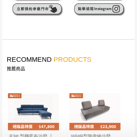
無回收家具服務，若需回收家俱可聯絡當地請清潔隊
▪️
訂單成立
時請儘速於三日內完成付款，
交易恕不
回收,免付費清運專線：0800-085-717
殺價，商品均已最低價格售出
，且在特定時日會給
予折扣，請密切注意。
▪️
三
日內若未接獲您的匯款或轉帳通知，商品將不
予保留(訂單自動取消)。
▪️
無回收家具服務，若需回收家具可聯絡當地請清
潔隊回收,免付費清運專線：0800-085-717。
RECOMMEND
PRODUCTS
推薦商品
B3#L型機能布沙發（四人+腳椅）
W6#B型無收納沙發床（含靠背枕*2）