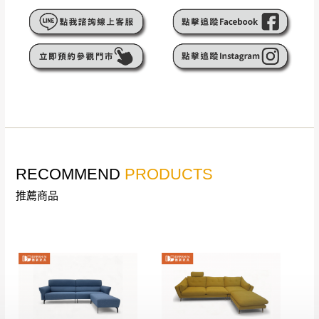
遇百貨周年慶期間，恕暫停百貨公司相關運送 》
無回收家具服務，若需回收家俱可聯絡當地請清潔隊
▪️
訂單成立
時請儘速於三日內完成付款，
交易恕不
回收,免付費清運專線：0800-085-717
殺價，商品均已最低價格售出
，且在特定時日會給
予折扣，請密切注意。
▪️
三
日內若未接獲您的匯款或轉帳通知，商品將不
予保留(訂單自動取消)。
▪️
無回收家具服務，若需回收家具可聯絡當地請清
潔隊回收,免付費清運專線：0800-085-717。
RECOMMEND
PRODUCTS
推薦商品