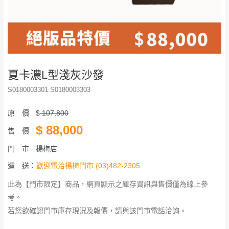
夏卡濃L型淺灰沙發
S0180003301.S0180003303
原 價
$
107,800
$
88,000
售 價
門 市
楊梅店
運 送：
歡迎電洽楊梅門市 (03)482-2305
此為【門市限定】商品，網頁顯示之庫存資訊與售價僅為線上參
考。
若您欲確認門市庫存現況及報價，請與該門市電話洽詢。