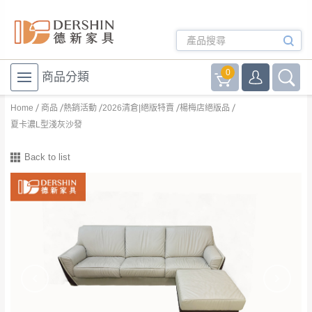
0
商品分類
Home
商品
熱銷活動
2026清倉|絕版特賣
楊梅店絕版品
夏卡濃L型淺灰沙發
Back to list