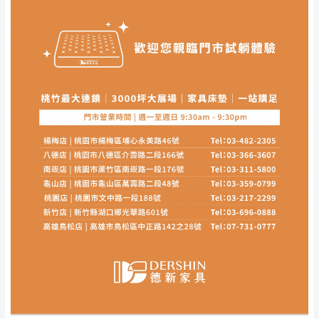
其它注意事項
內通知客服人員(Line@ ID：
@dershin
)
，並
本司貨車運送如因路況不佳、天候惡劣、過於偏遠之
須保持商品全新狀態與完整包裝。鑑賞期間
山區內等，或收貨地點搬運過於困難等因素，導致無
若發生非本司因素致使之汙損破壞，恕無法
法順利配送，本公司除了盡最大努力完成配送外，視
辦理退換貨。
狀況保有出貨的權利。
台北市、新北市地區固定每周(三)、(日)兩天
保護物流人員的工作安全，賣家無提供吊掛服務，若
收送貨，敬請見諒！
需以吊車或其他的吊掛方式吊運，費用將由買方自行
本公司部份商品無維修服務，超過7日鑑賞
支付。
期，商品使用年限，因客人使用習慣、居家
因大型傢俱有組裝、配送的問題，並非一般快速到貨
環境不同。若屬人為因素導致商品損壞、零
商品，無法指定特定時間送達，司機當天到貨前皆會
件短缺，則維修、搬運費用，需由消費者自
再與您通知，讓您不用整天在家等貨，以免浪費你的
行吸收(另事先與消費者報價，消費者同意將
寶貴時間。
會進行維修)。
如遇自然災害、政府宣布之災害警報等不可抗力情
到貨7日內為鑑賞期(注意:鑑賞期非試用期)，
事，而危及運送人員輸送之安全，本司得視狀況延後
若非商品品質瑕疵問題於鑑賞期內退貨之情
或停止運送服務。
形，我們需酌收退貨運費。
百貨公司配送暫無法配合開店前、閉店後時段，並送
如欲放置營業場所及公開場合之商品則無享
至百貨公司卸貨區為限，恕無法送至指定樓面。
《 如
有商品一年保固之服務。