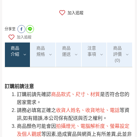
加入追蹤
分享至
加入追蹤
商品
商品
商品
注意
商品
介紹
規格
運送
事項
評價
(0)
訂購前請注意
0
注意事項：
/5
運 費 說 明
(0)筆
訂購前請先確認
商品款式、尺寸、材質
是否符合您的
由於
品項繁多，網頁無法及時更新，如有需
居家需求。
要購買商品，請於出發前來電或到「官方
請務必填寫正確之
收貨人姓名、收貨地址、電話
等資
全部
依評論高至低排列
偏遠地區
Line客服」來信確認商品是否有「現貨」與
運送地
區
運送費用
訊,如有錯誤,本公司保有配送與否之權利。
「金額」。
（請先線上詢問 LINE
依評論低至高排列
只顯示附上圖片
商品顏色可能會因
拍攝燈光、電腦解析度、螢幕設定
→
@dershin
）
及個人觀感
等因素,造成實品與網頁上有所差異,此並非
若商品價格或庫存有異常，商家有權取消訂