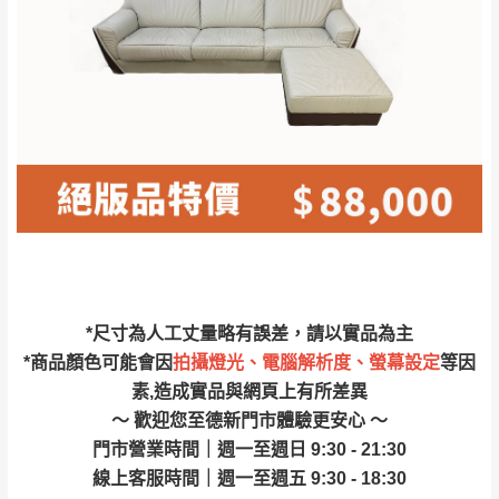
林、福隆、淡水山
保護物流人員的工作安全，賣家無提供吊掛
區、北投湖山路、
服務，若需以吊車或其他的吊掛方式吊運，
深坑山區
費用將由買方自行支付。
$ 9,000以上：免
因大型傢俱有組裝、配送的問題，並非一般
運費
快速到貨商品，無法指定特定時間送達，司
基隆
$ 9,000以下：
基隆山區
機當天到貨前皆會再與您通知，讓你不用整
NT$500元
天在家等貨，以節省您的寶貴時間。
＊A108產品另收運費
由於百貨公司配送較為不易，故暫無法配送
$ 9,000以上：免
至百貨公司內部。
卓蘭鎮、三灣、通
運費
霄山區、西湖、泰
苗栗
$ 9,000以下：
安鄉、大湖鄉、頭
發票寄送：
*尺寸為人工丈量略有誤差，請以實品為主
NT$500元
屋、獅潭鄉
若您選擇三聯式或索取兩聯式發票，發票將於商品
*商品顏色可能會因
拍攝燈光、電腦解析度、螢幕設定
等因
＊A108產品另收運費
完成出貨15個工作天另行寄出，另外約加上2~7個
素,造成實品與網頁上有所差異
工作天內送達，如遇國定假日將順延寄送。
～ 歡迎您至德新門市體驗更安心 ～
配送天數：5~14天
門市營業時間｜週一至週日 9:30 - 21:30
到貨時間：指定送貨日當天以電話聯絡確認
退換貨說明：
線上客服時間｜週一至週五 9:30 - 18:30