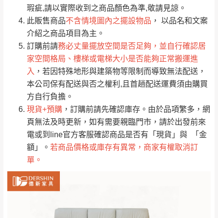
只顯示附上評論
瑕疵,請以實際收到之商品顏色為準,敬請見諒。
單。
部分網路商品恕無法更改原設計或客製，敬請
桃園
復興鄉
此販售商品
不含情境圖內之擺設物品
， 以品名和文案
見諒！
介紹之商品項目為主。
接單後二日內(不含例假日)，我們客服會與您
峨眉鄉、五峰鄉、
訂購前請
務必丈量擺放空間是否足夠，並自行確認居
電話聯絡或E-Mail通知確認訂單。
橫山、北埔鄉、尖
家空間格局、樓梯或電梯大小是否能夠正常搬運進
（線上客
服 LINE →
@dershin
）
石鄉、寶山鄉山
入
，若因特殊地形與建築物等限制而導致無法配送，
新竹
下單前先詢問是否現貨
，若未詢問下單後無
區、新埔山區、芎
本公司保有配送與否之權利,且首趟配送運費須由購買
現貨我們客服會再來電或E-Mail與您聯絡
林山區、關西 玉山
方自行負擔。
免 運
（洽詢方式請搜尋 L
ine ID →
@dershin
）
里
現貨+預購
，訂購前請先確認庫存。由於品項繁多，網
費
運送範圍：限定北至基隆，南至苗栗，偏遠
頁無法及時更新，如有需要親臨門市，請於出發前來
地區恕無法提供運送 (詳見運送規章)。
台北
無
電或到line官方客服確認商品是否有「現貨」與 「金
額」。
若商品價格或庫存有異常，商家有權取消訂
單。
雙溪、貢寮、烏
配送範圍：
來、平溪、九份、
苗栗至基隆；其它地區暫不開放，如因特殊
石門、林口 下福
＊A108產品另收運費
地型限制(山區、鄉、鎮、村)、樓梯太小、無
里、新店山區、三
新北
法搬運上樓等因素，導致無法配送，
本公司
峽山區、石碇、坪
保有出貨的權利。