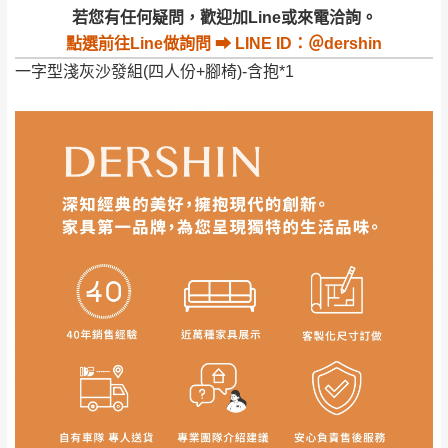
若收到不良品，請於到貨日起七日內通知本
｜周（一）配送部門固定公休無送貨｜
若您有任何疑問，歡迎加Line或來電洽詢。
公司客服人員，我們將為您更換新品，運費
點選
前往Line做詢問 ⮕ LINE ID：＠dershin
皆由本站負責，所有退回及換貨之商品必須
台北市、新北市地區固定每周(三)、(日)兩天收送貨
一字型淺灰沙發組(四人份+腳椅)-含抱*1
是全新狀態且完整包裝，床墊、床包、枕頭
類產品需為未拆封狀態(請保持商品、附件、
包裝、廠商紙及所有附隨文件或資料之完整
暫無配送地區
：
彰化、南投、雲林、嘉義、台南、高
性)，若未依照上述方式處理，恕無法接受退
雄、屏東、宜蘭、 花蓮、台東、金門、馬祖、澎湖地區
貨。
（可於LINE線上詢問 →
@dershin
）
由於透過電腦螢幕選購商品，可能會因個人
電腦螢幕的設定色差或解析度等因素， 與實
際商品的顏色、質感稍有不同，如因此而需
加收說明
退換貨，
需自付來回運費及人資成本
，請您
訂購前詳加確認。(包含商品尺寸是否合適)。
訂購前請確認商品尺寸，大型物件因為人工
丈量，難免會有些許誤差值(約正負0.5CM)
。
詳細尺寸以實品為主。
。
非因本公司問題而需退換貨，請於收到貨7日