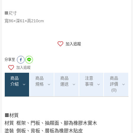
🟧尺寸
寬86×深61×高210cm
加入追蹤
分享至
加入追蹤
商品
商品
商品
注意
商品
介紹
規格
運送
事項
評價
(0)
🟧材質
0
注意事項：
/5
運 費 說 明
(0)筆
材質 框架、門板、抽屜面、腳為橡膠木實木
由於
品項繁多，網頁無法及時更新，如有需
塗裝 側板、背板、層板為橡膠木貼皮