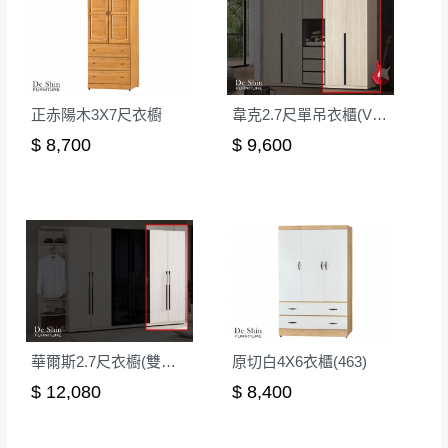
素,造成實品與網頁上有所差異
\ 歡迎您至德新門市體驗更安心 /
門市營業時間｜週一至週日 9:30 - 21:30
線上客服時間｜週一至週五 9:30 - 18:30
正赤陽木3X7尺衣櫥
韋克2.7尺單吊衣櫃(V07)
$ 8,700
$ 9,600
▼
若您有任何疑問，歡迎加Line或來電洽詢
▼
點選
前往Line做詢問 ⮕ LINE ID：＠dershin
華爾斯2.7尺衣櫥(雙吊)(259)
原切白4X6衣櫃(463)
$ 12,080
$ 8,400