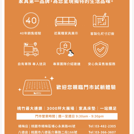
事，而危及運送人員輸送之安全，本司得視狀況延後
若非商品品質瑕疵問題於鑑賞期內退貨之情
或停止運送服務。
形，我們需酌收退貨運費。
百貨公司配送暫無法配合開店前、閉店後時段，並送
如欲放置營業場所及公開場合之商品則無享
至百貨公司卸貨區為限，恕無法送至指定樓面。
《 如
有商品一年保固之服務。
遇百貨周年慶期間，恕暫停百貨公司相關運送 》
無回收家具服務，若需回收家俱可聯絡當地請清潔隊
▪️
訂單成立
時請儘速於三日內完成付款，
交易恕不
回收,免付費清運專線：0800-085-717
殺價，商品均已最低價格售出
，且在特定時日會給
予折扣，請密切注意。
▪️
三
日內若未接獲您的匯款或轉帳通知，商品將不
訂購前請先確認
商品款式、尺寸、材質
是否符合您的
予保留(訂單自動取消)。
居家需求。
▪️
無回收家具服務，若需回收家具可聯絡當地請清
請務必填寫正確之
收貨人姓名、收貨地址、電話
等資
潔隊回收,免付費清運專線：0800-085-717。
訊,如有錯誤,本公司保有配送與否之權利。
商品顏色可能會因
拍攝燈光、電腦解析度、螢幕設定
及個人觀感
等因素,造成實品與網頁上有所差異,此並非
瑕疵,請以實際收到之商品顏色為準,敬請見諒。
此販售商品
不含情境圖內之擺設物品
， 以品名和文案