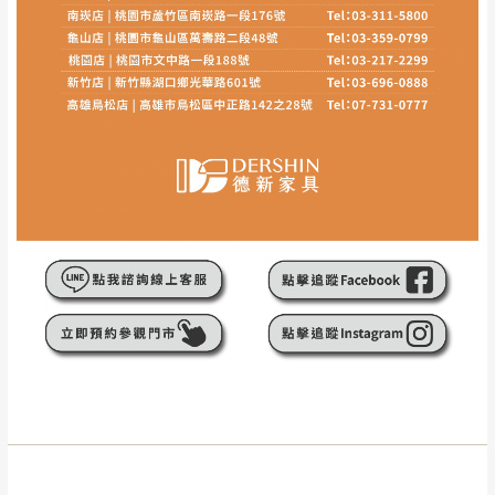
介紹之商品項目為主。
訂購前請
務必丈量擺放空間是否足夠，並自行確認居
家空間格局、樓梯或電梯大小是否能夠正常搬運進
入
，若因特殊地形與建築物等限制而導致無法配送，
本公司保有配送與否之權利,且首趟配送運費須由購買
方自行負擔。
現貨+預購
，訂購前請先確認庫存。由於品項繁多，網
頁無法及時更新，如有需要親臨門市，請於出發前來
電或到line官方客服確認商品是否有「現貨」與 「金
額」。
若商品價格或庫存有異常，商家有權取消訂
單。
尺寸為人工丈量略有誤差，請以實品為主
商品顏色可能會因
拍攝燈光、電腦解析度、螢幕設定
等因
素,造成實品與網頁上有所差異
\ 歡迎您至德新門市體驗更安心 /
門市營業時間｜週一至週日 9:30 - 21:30