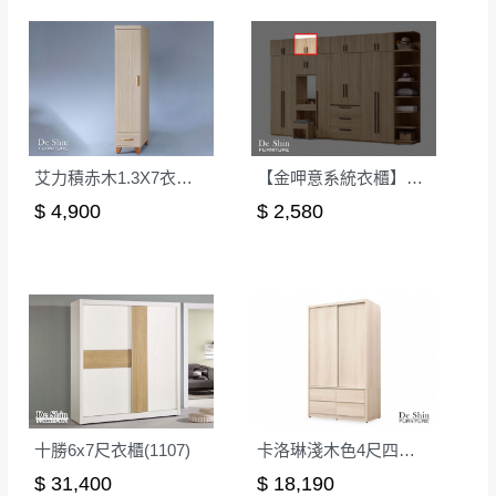
艾力積赤木1.3X7衣櫥(A07)(左開)
【金呷意系統衣櫃】2尺被櫃-可訂製
$ 4,900
$ 2,580
十勝6x7尺衣櫃(1107)
卡洛琳淺木色4尺四抽滑門衣櫃
$ 31,400
$ 18,190