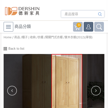
0
商品分類
Home
商品
櫃子 | 收納
衣櫃
開關門式衣櫃
實木衣櫥(2012)(單個)
Back to list