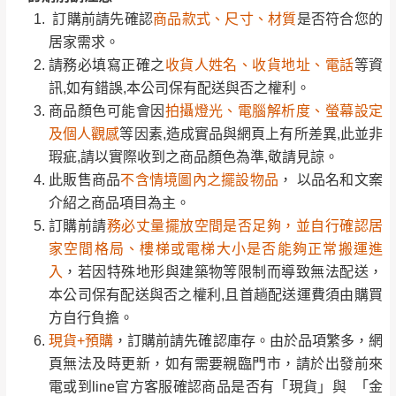
完成出貨15個工作天另行寄出，另外約加上2~7個
商品顏色可能會因
拍攝燈光、電腦解析度、螢幕設定
訂購前請先確認
商品款式、尺寸、材質
是否符合您的
工作天內送達，如遇國定假日將順延寄送。
配送天數：5~14天
及個人觀感
等因素,造成實品與網頁上有所差異,此並非
居家需求。
到貨時間：指定送貨日當天以電話聯絡確認
瑕疵,請以實際收到之商品顏色為準,敬請見諒。
請務必填寫正確之
收貨人姓名、收貨地址、電話
等資
退換貨說明：
此販售商品
不含情境圖內之擺設物品
， 以品名和文案
訊,如有錯誤,本公司保有配送與否之權利。
若收到不良品，請於到貨日起七日內通知本
｜周（一）配送部門固定公休無送貨｜
介紹之商品項目為主。
商品顏色可能會因
拍攝燈光、電腦解析度、螢幕設定
公司客服人員，我們將為您更換新品，運費
訂購前請
務必丈量擺放空間是否足夠，並自行確認居
及個人觀感
等因素,造成實品與網頁上有所差異,此並非
皆由本站負責，所有退回及換貨之商品必須
台北市、新北市地區固定每周(三)、(日)兩天收送貨
家空間格局、樓梯或電梯大小是否能夠正常搬運進
瑕疵,請以實際收到之商品顏色為準,敬請見諒。
是全新狀態且完整包裝，床墊、床包、枕頭
入
，若因特殊地形與建築物等限制而導致無法配送，
此販售商品
不含情境圖內之擺設物品
， 以品名和文案
類產品需為未拆封狀態(請保持商品、附件、
本公司保有配送與否之權利,且首趟配送運費須由購買
介紹之商品項目為主。
包裝、廠商紙及所有附隨文件或資料之完整
暫無配送地區
：
彰化、南投、雲林、嘉義、台南、高
方自行負擔。
訂購前請
務必丈量擺放空間是否足夠，並自行確認居
性)，若未依照上述方式處理，恕無法接受退
雄、屏東、宜蘭、 花蓮、台東、金門、馬祖、澎湖地區
現貨+預購
，訂購前請先確認庫存。由於品項繁多，網
家空間格局、樓梯或電梯大小是否能夠正常搬運進
貨。
（可於LINE線上詢問 →
@dershin
）
頁無法及時更新，如有需要親臨門市，請於出發前來
入
，若因特殊地形與建築物等限制而導致無法配送，
由於透過電腦螢幕選購商品，可能會因個人
電或到line官方客服確認商品是否有「現貨」與 「金
本公司保有配送與否之權利,且首趟配送運費須由購買
電腦螢幕的設定色差或解析度等因素， 與實
額」。
若商品價格或庫存有異常，商家有權取消訂
方自行負擔。
際商品的顏色、質感稍有不同，如因此而需
加收說明
單。
現貨+預購
，訂購前請先確認庫存。由於品項繁多，網
退換貨，
需自付來回運費及人資成本
，請您
頁無法及時更新，如有需要親臨門市，請於出發前來
尺寸為人工丈量略有誤差，請以實品為主
訂購前詳加確認。(包含商品尺寸是否合適)。
電或到line官方客服確認商品是否有「現貨」與 「金
商品顏色可能會因
拍攝燈光、電腦解析度、螢幕設定
等因