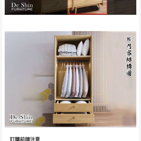
來、平溪、九份、
苗栗至基隆；其它地區暫不開放，如因特殊
石門、林口 下福
＊A108產品另收運費
地型限制(山區、鄉、鎮、村)、樓梯太小、無
里、新店山區、三
新北
法搬運上樓等因素，導致無法配送，
本公司
峽山區、石碇、坪
保有出貨的權利。
林、福隆、淡水山
保護物流人員的工作安全，賣家無提供吊掛
區、北投湖山路、
服務，若需以吊車或其他的吊掛方式吊運，
深坑山區
費用將由買方自行支付。
$ 9,000以上：免
因大型傢俱有組裝、配送的問題，並非一般
運費
快速到貨商品，無法指定特定時間送達，司
基隆
$ 9,000以下：
基隆山區
機當天到貨前皆會再與您通知，讓你不用整
NT$500元
天在家等貨，以節省您的寶貴時間。
＊A108產品另收運費
由於百貨公司配送較為不易，故暫無法配送
$ 9,000以上：免
至百貨公司內部。
卓蘭鎮、三灣、通
運費
訂購前請先確認
商品款式、尺寸、材質
是否符合您的
霄山區、西湖、泰
苗栗
$ 9,000以下：
居家需求。
安鄉、大湖鄉、頭
發票寄送：
NT$500元
請務必填寫正確之
收貨人姓名、收貨地址、電話
等資
屋、獅潭鄉
若您選擇三聯式或索取兩聯式發票，發票將於商品
＊A108產品另收運費
訊,如有錯誤,本公司保有配送與否之權利。
訂購前請注意