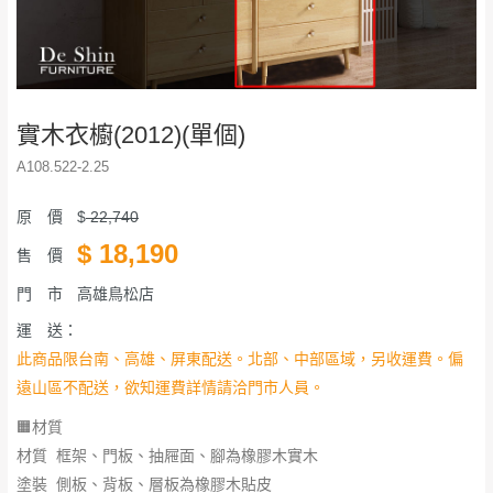
實木衣櫥(2012)(單個)
A108.522-2.25
原 價
$
22,740
$
18,190
售 價
門 市
高雄鳥松店
運 送：
此商品限台南、高雄、屏東配送。北部、中部區域，另收運費。偏
遠山區不配送，欲知運費詳情請洽門市人員。
🟧材質
材質 框架、門板、抽屜面、腳為橡膠木實木
​​​​​​​塗裝 側板、背板、層板為橡膠木貼皮