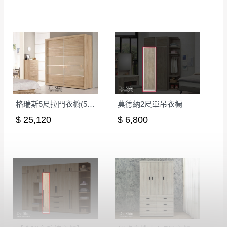
格瑞斯5尺拉門衣櫥(590)
莫德納2尺單吊衣橱
$ 25,120
$ 6,800