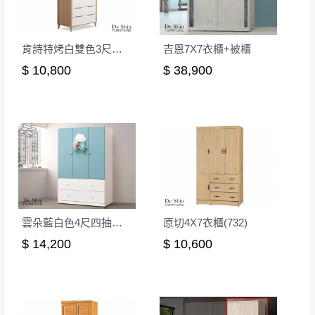
商品顏色可能會因
拍攝燈光、電腦解析度、螢幕設定
及個人觀感
等因素,造成實品與網頁上有所差異,此並非
瑕疵,請以實際收到之商品顏色為準,敬請見諒。
肯詩特烤白雙色3尺衣櫥(518)
吉恩7X7衣櫃+被櫃
此販售商品
不含情境圖內之擺設物品
， 以品名和文案
$ 10,800
$ 38,900
介紹之商品項目為主。
訂購前請
務必丈量擺放空間是否足夠，並自行確認居
家空間格局、樓梯或電梯大小是否能夠正常搬運進
入
，若因特殊地形與建築物等限制而導致無法配送，
本公司保有配送與否之權利,且首趟配送運費須由購買
方自行負擔。
現貨+預購
，訂購前請先確認庫存。由於品項繁多，網
頁無法及時更新，如有需要親臨門市，請於出發前來
電或到line官方客服確認商品是否有「現貨」與 「金
雲朵藍白色4尺四抽衣櫃(251)
原切4X7衣櫃(732)
額」。
若商品價格或庫存有異常，商家有權取消訂
$ 14,200
$ 10,600
單。
尺寸為人工丈量略有誤差，請以實品為主
商品顏色可能會因
拍攝燈光、電腦解析度、螢幕設定
等因