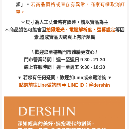
訂購前請確認商品尺寸，大型物件因為人工
額」。
若商品價格或庫存有異常，商家有權取消訂
素,造成實品與網頁上有所差異
丈量，難免會有些許誤差值(約正負0.5CM)
。
單。
詳細尺寸以實品為主。
。
\ 歡迎您至德新門市體驗更安心 /
＊
尺寸為人工丈量略有誤差，請以實品為主
非因本公司問題而需退換貨，請於收到貨7日
門市營業時間｜週一至週日 9:30 - 21:30
＊
商品顏色可能會因
拍攝燈光、電腦解析度、螢幕設定
等因
其它注意事項
內通知客服人員(Line@ ID：
@dershin
)
，並
線上客服時間｜週一至週五 9:30 - 18:30
素,造成實品與網頁上有所差異
本司貨車運送如因路況不佳、天候惡劣、過於偏遠之
須保持商品全新狀態與完整包裝。鑑賞期間
▼
若您有任何疑問，歡迎加Line或來電洽詢
▼
山區內等，或收貨地點搬運過於困難等因素，導致無
若發生非本司因素致使之汙損破壞，恕無法
\ 歡迎您至德新門市體驗更安心 /
點選
前往Line做詢問 ⮕ LINE ID：＠dershin
法順利配送，本公司除了盡最大努力完成配送外，視
辦理退換貨。
門市營業時間｜週一至週日 9:30 - 21:30
狀況保有出貨的權利。
台北市、新北市地區固定每周(三)、(日)兩天
線上客服時間｜週一至週五 9:30 - 18:30
保護物流人員的工作安全，賣家無提供吊掛服務，若
收送貨，敬請見諒！
▼
若您有任何疑問，歡迎加Line或來電洽詢
▼
需以吊車或其他的吊掛方式吊運，費用將由買方自行
本公司部份商品無維修服務，超過7日鑑賞
點選
前往Line做詢問 ⮕ LINE ID：＠dershin
支付。
期，商品使用年限，因客人使用習慣、居家
因大型傢俱有組裝、配送的問題，並非一般快速到貨
環境不同。若屬人為因素導致商品損壞、零
商品，無法指定特定時間送達，司機當天到貨前皆會
件短缺，則維修、搬運費用，需由消費者自
再與您通知，讓您不用整天在家等貨，以免浪費你的
行吸收(另事先與消費者報價，消費者同意將
寶貴時間。
會進行維修)。
如遇自然災害、政府宣布之災害警報等不可抗力情
到貨7日內為鑑賞期(注意:鑑賞期非試用期)，