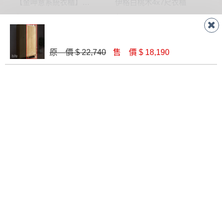
【金呷意系統衣櫃】1.3尺衣櫃-可訂製
伊格白桃木4x7尺衣櫃
$ 5,640
$ 10,000
原 價 $ 22,740
售 價 $ 18,190
雅典4X7推拉門衣櫥
紀梵希2.6尺三門衣櫥
$ 13,690
$ 10,100