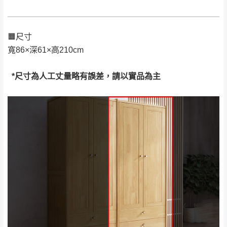
要購買商品，請於出發前來電或到「官方
全部
依評論高至低排列
偏遠地區
Line客服」來信確認商品是否有「現貨」與
運送地
區
運送費用
「金額」。
（請先線上詢問 LINE
依評論低至高排列
只顯示附上圖片
🟧尺寸
→
@dershin
）
若商品價格或庫存有異常，商家有權取消訂
寬86×深61×高210cm
只顯示附上評論
單。
部分網路商品恕無法更改原設計或客製，敬請
桃園
復興鄉
*尺寸為人工丈量略有誤差，請以實品為主
見諒！
接單後二日內(不含例假日)，我們客服會與您
峨眉鄉、五峰鄉、
電話聯絡或E-Mail通知確認訂單。
橫山、北埔鄉、尖
（線上客
服 LINE →
@dershin
）
石鄉、寶山鄉山
新竹
下單前先詢問是否現貨
，若未詢問下單後無
區、新埔山區、芎
現貨我們客服會再來電或E-Mail與您聯絡
林山區、關西 玉山
免 運
（洽詢方式請搜尋 L
ine ID →
@dershin
）
里
費
運送範圍：限定北至基隆，南至苗栗，偏遠
地區恕無法提供運送 (詳見運送規章)。
台北
無
雙溪、貢寮、烏
配送範圍：