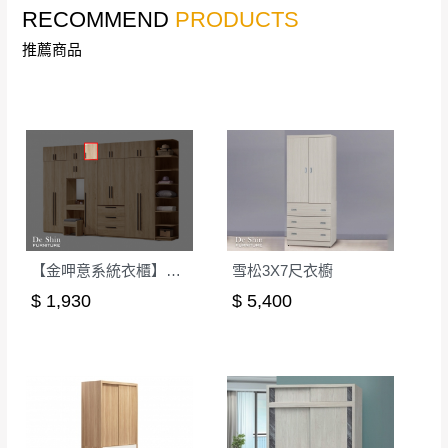
RECOMMEND
PRODUCTS
線上客服時間｜週一至週五 9:30 - 18:30
推薦商品
▼
若您有任何疑問，歡迎加Line或來電洽詢
▼
點選
前往Line做詢問 ⮕ LINE ID：＠dershin
【金呷意系統衣櫃】1.3尺被櫃-可訂製
雪松3X7尺衣櫥
$ 1,930
$ 5,400
訂購前請先確認
商品款式、尺寸、材質
是否符合您的
居家需求。
請務必填寫正確之
收貨人姓名、收貨地址、電話
等資
訊,如有錯誤,本公司保有配送與否之權利。