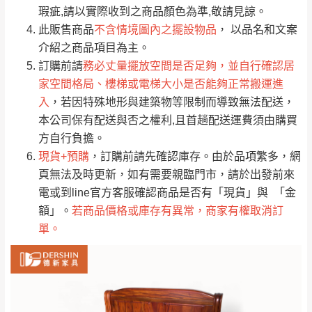
只顯示附上評論
瑕疵,請以實際收到之商品顏色為準,敬請見諒。
單。
部分網路商品恕無法更改原設計或客製，敬請
桃園
復興鄉
此販售商品
不含情境圖內之擺設物品
， 以品名和文案
見諒！
介紹之商品項目為主。
接單後二日內(不含例假日)，我們客服會與您
峨眉鄉、五峰鄉、
訂購前請
務必丈量擺放空間是否足夠，並自行確認居
電話聯絡或E-Mail通知確認訂單。
橫山、北埔鄉、尖
家空間格局、樓梯或電梯大小是否能夠正常搬運進
（線上客
服 LINE →
@dershin
）
石鄉、寶山鄉山
入
，若因特殊地形與建築物等限制而導致無法配送，
新竹
下單前先詢問是否現貨
，若未詢問下單後無
區、新埔山區、芎
本公司保有配送與否之權利,且首趟配送運費須由購買
現貨我們客服會再來電或E-Mail與您聯絡
林山區、關西 玉山
方自行負擔。
免 運
（洽詢方式請搜尋 L
ine ID →
@dershin
）
里
現貨+預購
，訂購前請先確認庫存。由於品項繁多，網
費
運送範圍：限定北至基隆，南至苗栗，偏遠
頁無法及時更新，如有需要親臨門市，請於出發前來
地區恕無法提供運送 (詳見運送規章)。
台北
無
電或到line官方客服確認商品是否有「現貨」與 「金
額」。
若商品價格或庫存有異常，商家有權取消訂
單。
雙溪、貢寮、烏
配送範圍：
來、平溪、九份、
苗栗至基隆；其它地區暫不開放，如因特殊
石門、林口 下福
＊A108產品另收運費
地型限制(山區、鄉、鎮、村)、樓梯太小、無
里、新店山區、三
新北
法搬運上樓等因素，導致無法配送，
本公司
峽山區、石碇、坪
保有出貨的權利。