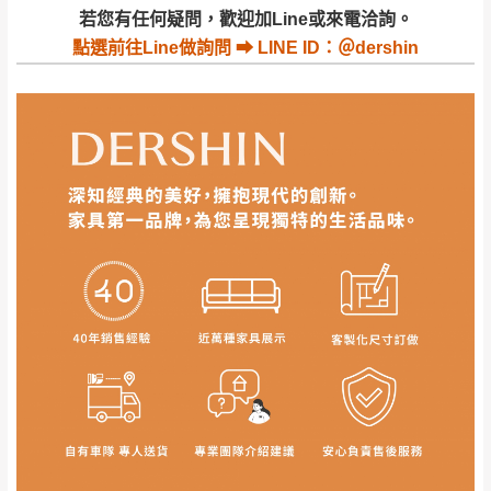
若收到不良品，請於到貨日起七日內通知本
｜周（一）配送部門固定公休無送貨｜
若您有任何疑問，歡迎加Line或來電洽詢。
公司客服人員，我們將為您更換新品，運費
點選
前往Line做詢問 ⮕ LINE ID：＠dershin
皆由本站負責，所有退回及換貨之商品必須
台北市、新北市地區固定每周(三)、(日)兩天收送貨
是全新狀態且完整包裝，床墊、床包、枕頭
類產品需為未拆封狀態(請保持商品、附件、
包裝、廠商紙及所有附隨文件或資料之完整
暫無配送地區
：
彰化、南投、雲林、嘉義、台南、高
性)，若未依照上述方式處理，恕無法接受退
雄、屏東、宜蘭、 花蓮、台東、金門、馬祖、澎湖地區
貨。
（可於LINE線上詢問 →
@dershin
）
由於透過電腦螢幕選購商品，可能會因個人
電腦螢幕的設定色差或解析度等因素， 與實
際商品的顏色、質感稍有不同，如因此而需
加收說明
退換貨，
需自付來回運費及人資成本
，請您
訂購前詳加確認。(包含商品尺寸是否合適)。
訂購前請確認商品尺寸，大型物件因為人工
丈量，難免會有些許誤差值(約正負0.5CM)
。
詳細尺寸以實品為主。
。
非因本公司問題而需退換貨，請於收到貨7日