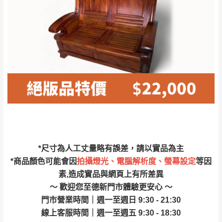
林、福隆、淡水山
保護物流人員的工作安全，賣家無提供吊掛
區、北投湖山路、
服務，若需以吊車或其他的吊掛方式吊運，
深坑山區
費用將由買方自行支付。
$ 9,000以上：免
因大型傢俱有組裝、配送的問題，並非一般
運費
快速到貨商品，無法指定特定時間送達，司
基隆
$ 9,000以下：
基隆山區
機當天到貨前皆會再與您通知，讓你不用整
NT$500元
天在家等貨，以節省您的寶貴時間。
＊A108產品另收運費
由於百貨公司配送較為不易，故暫無法配送
$ 9,000以上：免
至百貨公司內部。
卓蘭鎮、三灣、通
運費
霄山區、西湖、泰
苗栗
$ 9,000以下：
安鄉、大湖鄉、頭
發票寄送：
*尺寸為人工丈量略有誤差，請以實品為主
NT$500元
屋、獅潭鄉
若您選擇三聯式或索取兩聯式發票，發票將於商品
*商品顏色可能會因
拍攝燈光、電腦解析度、螢幕設定
等因
＊A108產品另收運費
完成出貨15個工作天另行寄出，另外約加上2~7個
素,造成實品與網頁上有所差異
工作天內送達，如遇國定假日將順延寄送。
～ 歡迎您至德新門市體驗更安心 ～
配送天數：5~14天
門市營業時間｜週一至週日 9:30 - 21:30
到貨時間：指定送貨日當天以電話聯絡確認
退換貨說明：
線上客服時間｜週一至週五 9:30 - 18:30