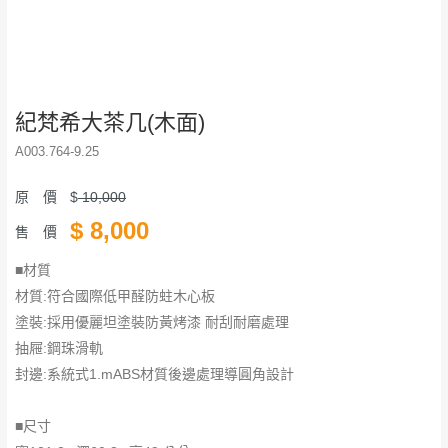
紀梵希大茶几(木面)
A003.764-9.25
原 價
$
10,000
$
8,000
售 價
■材質
材質:符合國際低甲醛防蛀木心板
塗裝:採用優麗坦塗裝防黃烤漆 耐刮耐磨處理
抽屜:鋼珠滑軌
封邊:系統式1.mABS材質後邊處理導圓角設計
■尺寸