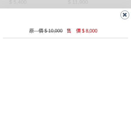
$ 1,770
$ 5,700
艾諾4尺原木色四抽大茶几(CS-12)
維特4尺四抽岩板大茶几
原 價 $ 10,000
售 價 $ 8,000
$ 5,400
$ 11,900
可斯鐵架4尺大茶几(315)
華爾斯4尺岩板四抽大茶几(264)
$ 3,900
$ 9,180
水上飄130X70大茶几
愛蓮娜大茶几
$ 8,400
$ 2,740