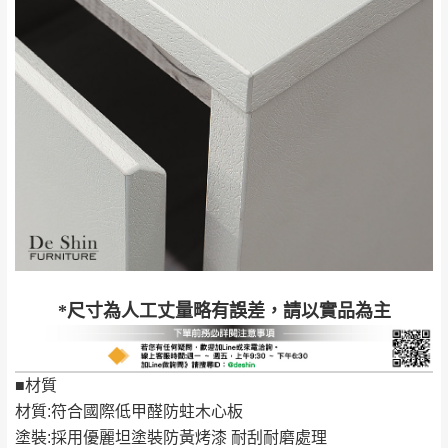
詳細尺寸以實品為主。
。
非因本公司問題而需退換貨，請於收到貨7日
其它注意事項
內通知客服人員(Line@ ID：
@dershin
)
，並
本司貨車運送如因路況不佳、天候惡劣、過於偏遠之
須保持商品全新狀態與完整包裝。鑑賞期間
山區內等，或收貨地點搬運過於困難等因素，導致無
若發生非本司因素致使之汙損破壞，恕無法
法順利配送，本公司除了盡最大努力完成配送外，視
辦理退換貨。
狀況保有出貨的權利。
台北市、新北市地區固定每周(三)、(日)兩天
保護物流人員的工作安全，賣家無提供吊掛服務，若
收送貨，敬請見諒！
需以吊車或其他的吊掛方式吊運，費用將由買方自行
本公司部份商品無維修服務，超過7日鑑賞
支付。
期，商品使用年限，因客人使用習慣、居家
因大型傢俱有組裝、配送的問題，並非一般快速到貨
環境不同。若屬人為因素導致商品損壞、零
*尺寸為人工丈量略有誤差，請以實品為主
商品，無法指定特定時間送達，司機當天到貨前皆會
件短缺，則維修、搬運費用，需由消費者自
再與您通知，讓您不用整天在家等貨，以免浪費你的
行吸收(另事先與消費者報價，消費者同意將
寶貴時間。
會進行維修)。
■材質
如遇自然災害、政府宣布之災害警報等不可抗力情
到貨7日內為鑑賞期(注意:鑑賞期非試用期)，
材質:符合國際低甲醛防蛀木心板
事，而危及運送人員輸送之安全，本司得視狀況延後
若非商品品質瑕疵問題於鑑賞期內退貨之情
塗裝:採用優麗坦塗裝防黃烤漆 耐刮耐磨處理
或停止運送服務。