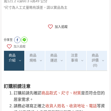
寬121.2 x深60.3 x高49 公分
*尺寸為人工丈量略有誤差，請以實品為主
加入追蹤
分享至
加入追蹤
商品
商品
商品
注意
商品
介紹
規格
運送
事項
評價
(0)
訂購前請注意
0
注意事項：
/5
運 費 說 明
(0)筆
訂購前請先確認
商品款式、尺寸、材質
是否符合您的
由於
品項繁多，網頁無法及時更新，如有需
居家需求。
要購買商品，請於出發前來電或到「官方
請務必填寫正確之
收貨人姓名、收貨地址、電話
等資
全部
依評論高至低排列
偏遠地區
Line客服」來信確認商品是否有「現貨」與