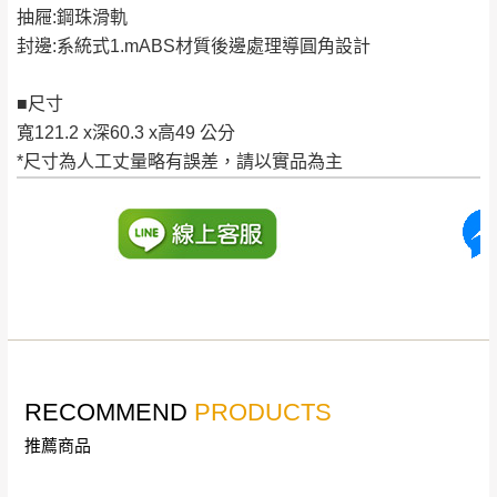
形，我們需酌收退貨運費。
抽屜:鋼珠滑軌
百貨公司配送暫無法配合開店前、閉店後時段，並送
如欲放置營業場所及公開場合之商品則無享
封邊:系統式1.mABS材質後邊處理導圓角設計
至百貨公司卸貨區為限，恕無法送至指定樓面。
《 如
有商品一年保固之服務。
遇百貨周年慶期間，恕暫停百貨公司相關運送 》
■尺寸
無回收家具服務，若需回收家俱可聯絡當地請清潔隊
▪️
訂單成立
時請儘速於三日內完成付款，
交易恕不
寬121.2 x深60.3 x高49 公分
回收,免付費清運專線：0800-085-717
殺價，商品均已最低價格售出
，且在特定時日會給
*尺寸為人工丈量略有誤差，請以實品為主
予折扣，請密切注意。
▪️
三
日內若未接獲您的匯款或轉帳通知，商品將不
予保留(訂單自動取消)。
▪️
無回收家具服務，若需回收家具可聯絡當地請清
潔隊回收,免付費清運專線：0800-085-717。
RECOMMEND
PRODUCTS
推薦商品