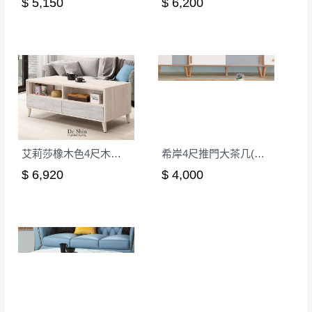
$ 5,150
$ 6,200
艾莉莎橡木色4尺木面大茶几
希岸4尺推門大茶几(CL-2)
$ 6,920
$ 4,000