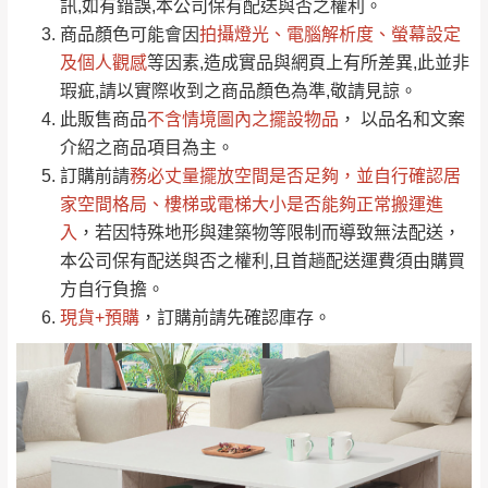
運送地
區
運送費用
訊,如有錯誤,本公司保有配送與否之權利。
「金額」。
（請先線上詢問 LINE
依評論低至高排列
只顯示附上圖片
商品顏色可能會
因
拍攝燈光、電腦解析度、螢幕設定
→
@dershin
）
若商品價格或庫存有異常，商家有權取消訂
及個人觀感
等因素,造成實品與網頁上有所差異,此並非
只顯示附上評論
瑕疵,請以實際收到之商品顏色為準,敬請見諒。
單。
部分網路商品恕無法更改原設計或客製，敬請
桃園
復興鄉
此販售商品
不含情境圖內之擺設物品
， 以品名和文案
見諒！
介紹之商品項目為主。
接單後二日內(不含例假日)，我們客服會與您
峨眉鄉、五峰鄉、
訂購前請
務必丈量擺放空間是否足夠
，並自行確認居
電話聯絡或E-Mail通知確認訂單。
橫山、北埔鄉、尖
家空間格局、
樓梯或電梯大小是否能夠正常搬運進
（線上客
服 LINE →
@dershin
）
石鄉、寶山鄉山
入
，若因特殊地形與建築物等限制而導致無法配送，
新竹
下單前先詢問是否現貨
，若未詢問下單後無
區、新埔山區、芎
本公司保有配送與否之權利,且首趟配送運費須由購買
現貨我們客服會再來電或E-Mail與您聯絡
林山區、關西 玉山
方自行負擔。
免 運
（洽詢方式請搜尋 L
ine ID →
@dershin
）
里
現貨+預購
，訂購前請先確認庫存。
費
運送範圍：限定北至基隆，南至苗栗，偏遠
地區恕無法提供運送 (詳見運送規章)。
台北
無
雙溪、貢寮、烏
配送範圍：
來、平溪、九份、
苗栗至基隆；其它地區暫不開放，如因特殊
石門、林口 下福