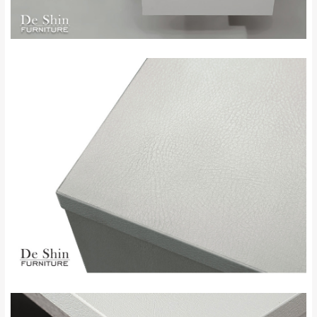
到貨時間：指定送貨日當天以電話聯絡確認
退換貨說明：
若收到不良品，請於到貨日起七日內通知本
｜周（一）配送部門固定公休無送貨｜
公司客服人員，我們將為您更換新品，運費
皆由本站負責，所有退回及換貨之商品必須
台北市、新北市地區固定每周(三)、(日)兩天收送貨
是全新狀態且完整包裝，床墊、床包、枕頭
類產品需為未拆封狀態(請保持商品、附件、
包裝、廠商紙及所有附隨文件或資料之完整
暫無配送地區
：
彰化、南投、雲林、嘉義、台南、高
性)，若未依照上述方式處理，恕無法接受退
雄、屏東、宜蘭、 花蓮、台東、金門、馬祖、澎湖地區
貨。
（可於LINE線上詢問 →
@dershin
）
由於透過電腦螢幕選購商品，可能會因個人
電腦螢幕的設定色差或解析度等因素， 與實
際商品的顏色、質感稍有不同，如因此而需
加收說明
退換貨，
需自付來回運費及人資成本
，請您
訂購前詳加確認。(包含商品尺寸是否合適)。
訂購前請確認商品尺寸，大型物件因為人工
丈量，難免會有些許誤差值(約正負0.5CM)
。