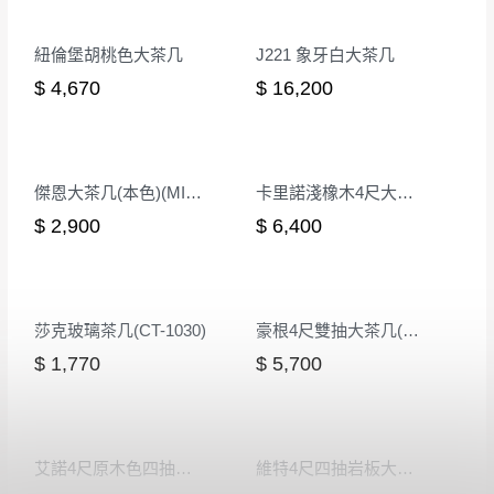
派拉斯大茶几(JM-01)
荷瑪灰色岩板大茶几(AG21-13)
$ 3,500
$ 9,980
紐倫堡胡桃色大茶几
J221 象牙白大茶几
$ 4,670
$ 16,200
傑恩大茶几(本色)(MIT-3184)
卡里諾淺橡木4尺大茶几
$ 2,900
$ 6,400
莎克玻璃茶几(CT-1030)
豪根4尺雙抽大茶几(CS-1)