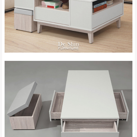
＊A108產品另收運費
地型限制(山區、鄉、鎮、村)、樓梯太小、無
里、新店山區、三
新北
法搬運上樓等因素，導致無法配送，
本公司
峽山區、石碇、坪
保有出貨的權利。
林、福隆、淡水山
保護物流人員的工作安全，賣家無提供吊掛
區、北投湖山路、
服務，若需以吊車或其他的吊掛方式吊運，
深坑山區
費用將由買方自行支付。
$ 9,000以上：免
因大型傢俱有組裝、配送的問題，並非一般
運費
快速到貨商品，無法指定特定時間送達，司
基隆
$ 9,000以下：
基隆山區
機當天到貨前皆會再與您通知，讓你不用整
NT$500元
天在家等貨，以節省您的寶貴時間。
＊A108產品另收運費
由於百貨公司配送較為不易，故暫無法配送
$ 9,000以上：免
至百貨公司內部。
卓蘭鎮、三灣、通
運費
霄山區、西湖、泰
苗栗
$ 9,000以下：
安鄉、大湖鄉、頭
發票寄送：
NT$500元
屋、獅潭鄉
若您選擇三聯式或索取兩聯式發票，發票將於商品
＊A108產品另收運費
完成出貨15個工作天另行寄出，另外約加上2~7個
工作天內送達，如遇國定假日將順延寄送。
配送天數：5~14天