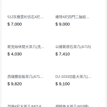
芬娜玻璃茶几(CT1030)
艾倫大茶几
$ 1,930
$ 7,800
512灰橡雲杉仿石4尺大茶几
維特4尺四門二抽岩板大茶几(W13)
$ 7,000
$ 9,000
妮克絲休閒大茶几(洗白色)(MIT-3043-1)
以維斯原石茶几(A715)
$ 4,030
$ 7,410
西瑞爾岩板茶几(A715-1)
DJ-1033功能大茶几(黑橙)