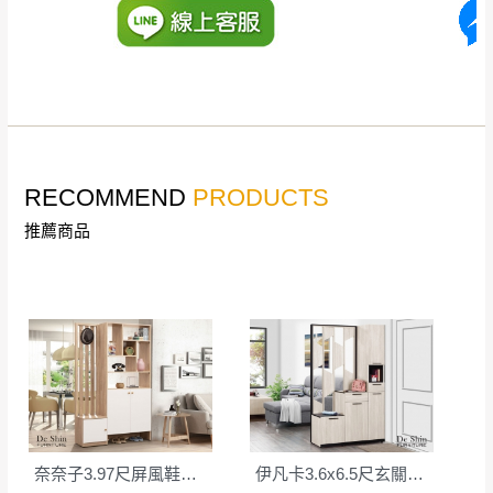
丈量，難免會有些許誤差值(約正負0.5CM)
。
詳細尺寸以實品為主。
。
非因本公司問題而需退換貨，請於收到貨7日
其它注意事項
內通知客服人員(Line@ ID：
@dershin
)
，並
本司貨車運送如因路況不佳、天候惡劣、過於偏遠之
須保持商品全新狀態與完整包裝。鑑賞期間
山區內等，或收貨地點搬運過於困難等因素，導致無
若發生非本司因素致使之汙損破壞，恕無法
RECOMMEND
PRODUCTS
法順利配送，本公司除了盡最大努力完成配送外，視
辦理退換貨。
狀況保有出貨的權利。
推薦商品
台北市、新北市地區固定每周(三)、(日)兩天
保護物流人員的工作安全，賣家無提供吊掛服務，若
收送貨，敬請見諒！
需以吊車或其他的吊掛方式吊運，費用將由買方自行
本公司部份商品無維修服務，超過7日鑑賞
支付。
期，商品使用年限，因客人使用習慣、居家
因大型傢俱有組裝、配送的問題，並非一般快速到貨
環境不同。若屬人為因素導致商品損壞、零
商品，無法指定特定時間送達，司機當天到貨前皆會
件短缺，則維修、搬運費用，需由消費者自
再與您通知，讓您不用整天在家等貨，以免浪費你的
行吸收(另事先與消費者報價，消費者同意將
寶貴時間。
會進行維修)。
如遇自然災害、政府宣布之災害警報等不可抗力情
到貨7日內為鑑賞期(注意:鑑賞期非試用期)，
奈奈子3.97尺屏風鞋櫃(1805+1806+1804)
伊凡卡3.6x6.5尺玄關組合鞋櫃(全組)
事，而危及運送人員輸送之安全，本司得視狀況延後