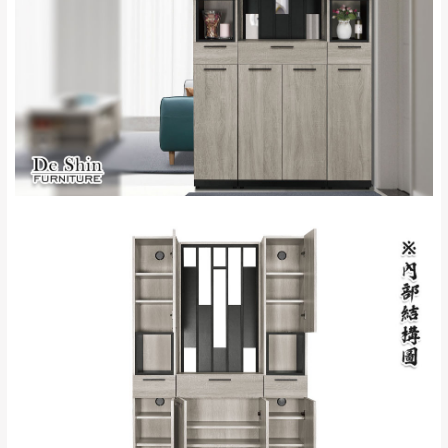
苗栗至基隆；其它地區暫不開放，如因特殊
石門、林口 下福
＊A108產品另收運費
地型限制(山區、鄉、鎮、村)、樓梯太小、無
里、新店山區、三
新北
法搬運上樓等因素，導致無法配送，
本公司
峽山區、石碇、坪
保有出貨的權利。
林、福隆、淡水山
保護物流人員的工作安全，賣家無提供吊掛
區、北投湖山路、
服務，若需以吊車或其他的吊掛方式吊運，
深坑山區
費用將由買方自行支付。
$ 9,000以上：免
因大型傢俱有組裝、配送的問題，並非一般
運費
快速到貨商品，無法指定特定時間送達，司
基隆
$ 9,000以下：
基隆山區
機當天到貨前皆會再與您通知，讓你不用整
NT$500元
天在家等貨，以節省您的寶貴時間。
＊A108產品另收運費
由於百貨公司配送較為不易，故暫無法配送
$ 9,000以上：免
至百貨公司內部。
卓蘭鎮、三灣、通
運費
霄山區、西湖、泰
苗栗
$ 9,000以下：
安鄉、大湖鄉、頭
發票寄送：
NT$500元
屋、獅潭鄉
若您選擇三聯式或索取兩聯式發票，發票將於商品
＊A108產品另收運費
完成出貨15個工作天另行寄出，另外約加上2~7個