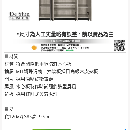
工作天內送達，如遇國定假日將順延寄送。
配送天數：5~14天
到貨時間：指定送貨日當天以電話聯絡確認
退換貨說明：
若收到不良品，請於到貨日起七日內通知本
｜周（一）配送部門固定公休無送貨｜
*尺寸為人工丈量略有誤差，請以實品為主
公司客服人員，我們將為您更換新品，運費
皆由本站負責，所有退回及換貨之商品必須
台北市、新北市地區固定每周(三)、(日)兩天收送貨
是全新狀態且完整包裝，床墊、床包、枕頭
🟧材質
類產品需為未拆封狀態(請保持商品、附件、
材質 符合國際低甲醇防蛀木心板
包裝、廠商紙及所有附隨文件或資料之完整
暫無配送地區
：
彰化、南投、雲林、嘉義、台南、高
抽屜 MIT鋼珠滑軌，抽牆板採目高級木皮夾板
性)，若未依照上述方式處理，恕無法接受退
雄、屏東、宜蘭、 花蓮、台東、金門、馬祖、澎湖地區
門片 採用油壓緩衝鉸鏈
貨。
（可於LINE線上詢問 →
@dershin
）
屏風 木心板製作時尚簡約造型屏風
由於透過電腦螢幕選購商品，可能會因個人
背板 採用釘附式美背處理
電腦螢幕的設定色差或解析度等因素， 與實
際商品的顏色、質感稍有不同，如因此而需
加收說明
🟧尺寸
退換貨，
需自付來回運費及人資成本
，請您
寬120×深38×高197cm
訂購前詳加確認。(包含商品尺寸是否合適)。
訂購前請確認商品尺寸，大型物件因為人工