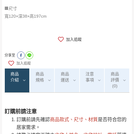
🟧尺寸
寬120×深38×高197cm
加入追蹤
分享至
加入追蹤
商品
商品
商品
注意
商品
介紹
規格
運送
事項
評價
(0)
訂購前請注意
0
注意事項：
/5
運 費 說 明
(0)筆
訂購前請先確認
商品款式、尺寸、材質
是否符合您的
由於
品項繁多，網頁無法及時更新，如有需
居家需求。
要購買商品，請於出發前來電或到「官方