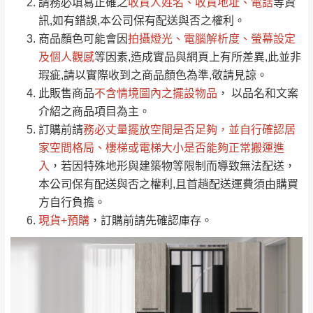
請務必填寫正確之
收貨人姓名、收貨地址、電話
等資
全部
依評論高至低排列
偏遠地區
Line客服」來信確認商品是否有「現貨」與
運送地
區
運送費用
訊,如有錯誤,本公司保有配送與否之權利。
「金額」。
（請先線上詢問 LINE
依評論低至高排列
只顯示附上圖片
商品顏色可能會
因
拍攝燈光、電腦解析度、螢幕設定
→
@dershin
）
若商品價格或庫存有異常，商家有權取消訂
及個人觀感
等因素,造成實品與網頁上有所差異,此並非
只顯示附上評論
瑕疵,請以實際收到之商品顏色為準,敬請見諒。
單。
部分網路商品恕無法更改原設計或客製，敬請
桃園
復興鄉
此販售商品
不含情境圖內之擺設物品
， 以品名和文案
見諒！
介紹之商品項目為主。
接單後二日內(不含例假日)，我們客服會與您
峨眉鄉、五峰鄉、
訂購前請
務必丈量擺放空間是否足夠
，並自行確認居
電話聯絡或E-Mail通知確認訂單。
橫山、北埔鄉、尖
家空間格局、
樓梯或電梯大小是否能夠正常搬運進
（線上客
服 LINE →
@dershin
）
石鄉、寶山鄉山
入
，若因特殊地形與建築物等限制而導致無法配送，
新竹
下單前先詢問是否現貨
，若未詢問下單後無
區、新埔山區、芎
本公司保有配送與否之權利,且首趟配送運費須由購買
現貨我們客服會再來電或E-Mail與您聯絡
林山區、關西 玉山
方自行負擔。
免 運
（洽詢方式請搜尋 L
ine ID →
@dershin
）
里
現貨+預購
，訂購前請先確認庫存。
費
運送範圍：限定北至基隆，南至苗栗，偏遠
地區恕無法提供運送 (詳見運送規章)。
台北
無
雙溪、貢寮、烏
配送範圍：
來、平溪、九份、