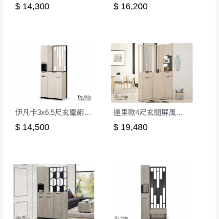
若非商品品質瑕疵問題於鑑賞期內退貨之情
$ 14,300
$ 16,200
或停止運送服務。
形，我們需酌收退貨運費。
百貨公司配送暫無法配合開店前、閉店後時段，並送
如欲放置營業場所及公開場合之商品則無享
至百貨公司卸貨區為限，恕無法送至指定樓面。
《 如
有商品一年保固之服務。
遇百貨周年慶期間，恕暫停百貨公司相關運送 》
無回收家具服務，若需回收家俱可聯絡當地請清潔隊
▪️
訂單成立
時請儘速於三日內完成付款，
交易恕不
回收,免付費清運專線：0800-085-717
殺價，商品均已最低價格售出
，且在特定時日會給
予折扣，請密切注意。
▪️
三
日內若未接獲您的匯款或轉帳通知，商品將不
伊凡卡3x6.5尺玄關組合鞋櫃(全組)
達里歐4尺玄關屏風組合鞋櫃(A型)
予保留(訂單自動取消)。
$ 14,500
$ 19,480
▪️
無回收家具服務，若需回收家具可聯絡當地請清
潔隊回收,免付費清運專線：0800-085-717。