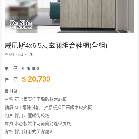
威尼斯4x6.5尺玄關組合鞋櫃(全組)
A004. 650-2 .26
原 價
$
25,900
$
20,700
售 價
🟧材質
材質 符合國際低甲醇防蛀木心板
抽屜 MIT鋼珠滑軌，抽牆板採目高級木皮夾板
門片 採用油壓緩衝鉸鏈
​​​​​​​屏風 木心板製作時尚簡約造型屏風
背板 採用釘附式美背處理