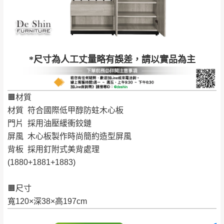
工作天內送達，如遇國定假日將順延寄送。
配送天數：5~14天
到貨時間：指定送貨日當天以電話聯絡確認
退換貨說明：
若收到不良品，請於到貨日起七日內通知本
｜周（一）配送部門固定公休無送貨｜
*尺寸為人工丈量略有誤差，請以實品為主
公司客服人員，我們將為您更換新品，運費
皆由本站負責，所有退回及換貨之商品必須
台北市、新北市地區固定每周(三)、(日)兩天收送貨
是全新狀態且完整包裝，床墊、床包、枕頭
🟧材質
類產品需為未拆封狀態(請保持商品、附件、
材質 符合國際低甲醇防蛀木心板
包裝、廠商紙及所有附隨文件或資料之完整
暫無配送地區
：
彰化、南投、雲林、嘉義、台南、高
門片 採用油壓緩衝鉸鏈
性)，若未依照上述方式處理，恕無法接受退
雄、屏東、宜蘭、 花蓮、台東、金門、馬祖、澎湖地區
屏風 木心板製作時尚簡約造型屏風
貨。
（可於LINE線上詢問 →
@dershin
）
背板 採用釘附式美背處理
由於透過電腦螢幕選購商品，可能會因個人
(1880+1881+1883)
電腦螢幕的設定色差或解析度等因素， 與實
際商品的顏色、質感稍有不同，如因此而需
加收說明
🟧尺寸
退換貨，
需自付來回運費及人資成本
，請您
寬120×深38×高197cm
訂購前詳加確認。(包含商品尺寸是否合適)。
訂購前請確認商品尺寸，大型物件因為人工