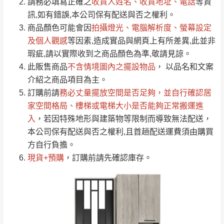
請務必填寫正確之
收貨人姓名、收貨地址、電話
等資
全部
依評論高至低排列
偏遠地區
Line客服」來信確認商品是否有「現貨」與
運送地
區
運送費用
訊,如有錯誤,本公司保有配送與否之權利。
「金額」。
（請先線上詢問 LINE
依評論低至高排列
只顯示附上圖片
商品顏色可能會
因
拍攝燈光、電腦解析度、螢幕設定
→
@dershin
）
若商品價格或庫存有異常，商家有權取消訂
及個人觀感
等因素,造成實品與網頁上有所差異,此並非
只顯示附上評論
瑕疵,請以實際收到之商品顏色為準,敬請見諒。
單。
部分網路商品恕無法更改原設計或客製，敬請
桃園
復興鄉
此販售商品
不含情境圖內之擺設物品
， 以品名和文案
見諒！
介紹之商品項目為主。
接單後二日內(不含例假日)，我們客服會與您
峨眉鄉、五峰鄉、
訂購前請
務必丈量擺放空間是否足夠
，並自行確認居
電話聯絡或E-Mail通知確認訂單。
橫山、北埔鄉、尖
家空間格局、
樓梯或電梯大小是否能夠正常搬運進
（線上客
服 LINE →
@dershin
）
石鄉、寶山鄉山
入
，若因特殊地形與建築物等限制而導致無法配送，
新竹
下單前先詢問是否現貨
，若未詢問下單後無
區、新埔山區、芎
本公司保有配送與否之權利,且首趟配送運費須由購買
現貨我們客服會再來電或E-Mail與您聯絡
林山區、關西 玉山
方自行負擔。
免 運
（洽詢方式請搜尋 L
ine ID →
@dershin
）
里
現貨+預購
，訂購前請先確認庫存。
費
運送範圍：限定北至基隆，南至苗栗，偏遠
地區恕無法提供運送 (詳見運送規章)。
台北
無
雙溪、貢寮、烏
配送範圍：
來、平溪、九份、