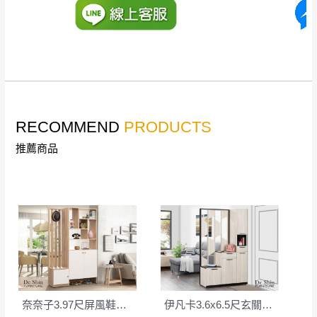
丈量，難免會有些許誤差值(約正負0.5CM)
。
詳細尺寸以實品為主。
。
非因本公司問題而需退換貨，請於收到貨7日
其它注意事項
內通知客服人員(Line@ ID：
@dershin
)
，並
本司貨車運送如因路況不佳、天候惡劣、過於偏遠之
須保持商品全新狀態與完整包裝。鑑賞期間
山區內等，或收貨地點搬運過於困難等因素，導致無
若發生非本司因素致使之汙損破壞，恕無法
RECOMMEND
PRODUCTS
法順利配送，本公司除了盡最大努力完成配送外，視
辦理退換貨。
狀況保有出貨的權利。
推薦商品
台北市、新北市地區固定每周(三)、(日)兩天
保護物流人員的工作安全，賣家無提供吊掛服務，若
收送貨，敬請見諒！
需以吊車或其他的吊掛方式吊運，費用將由買方自行
本公司部份商品無維修服務，超過7日鑑賞
支付。
期，商品使用年限，因客人使用習慣、居家
因大型傢俱有組裝、配送的問題，並非一般快速到貨
環境不同。若屬人為因素導致商品損壞、零
商品，無法指定特定時間送達，司機當天到貨前皆會
件短缺，則維修、搬運費用，需由消費者自
再與您通知，讓您不用整天在家等貨，以免浪費你的
行吸收(另事先與消費者報價，消費者同意將
寶貴時間。
會進行維修)。
如遇自然災害、政府宣布之災害警報等不可抗力情
到貨7日內為鑑賞期(注意:鑑賞期非試用期)，
奈奈子3.97尺屏風鞋櫃(1805+1806+1804)
伊凡卡3.6x6.5尺玄關組合鞋櫃(全組)
事，而危及運送人員輸送之安全，本司得視狀況延後