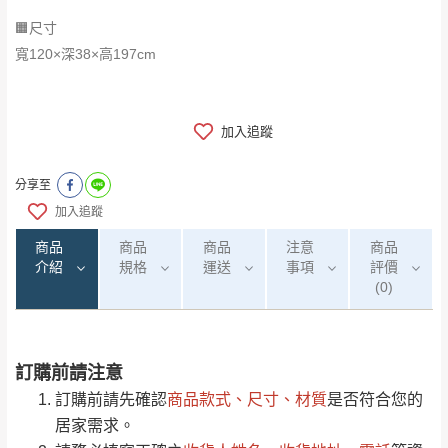
🟧尺寸
寬120×深38×高197cm
加入追蹤
分享至
加入追蹤
商品
商品
商品
注意
商品
介紹
規格
運送
事項
評價
(0)
訂購前請注意
0
注意事項：
/5
運 費 說 明
(0)筆
訂購前請先確認
商品款式、尺寸、材質
是否符合您的
由於
品項繁多，網頁無法及時更新，如有需
居家需求。
要購買商品，請於出發前來電或到「官方