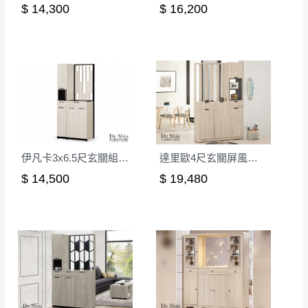
若非商品品質瑕疵問題於鑑賞期內退貨之情
$ 14,300
$ 16,200
或停止運送服務。
形，我們需酌收退貨運費。
百貨公司配送暫無法配合開店前、閉店後時段，並送
如欲放置營業場所及公開場合之商品則無享
至百貨公司卸貨區為限，恕無法送至指定樓面。
《 如
有商品一年保固之服務。
遇百貨周年慶期間，恕暫停百貨公司相關運送 》
無回收家具服務，若需回收家俱可聯絡當地請清潔隊
▪️
訂單成立
時請儘速於三日內完成付款，
交易恕不
回收,免付費清運專線：0800-085-717
殺價，商品均已最低價格售出
，且在特定時日會給
予折扣，請密切注意。
▪️
三
日內若未接獲您的匯款或轉帳通知，商品將不
伊凡卡3x6.5尺玄關組合鞋櫃(全組)
達里歐4尺玄關屏風組合鞋櫃(A型)
予保留(訂單自動取消)。
$ 14,500
$ 19,480
▪️
無回收家具服務，若需回收家具可聯絡當地請清
潔隊回收,免付費清運專線：0800-085-717。