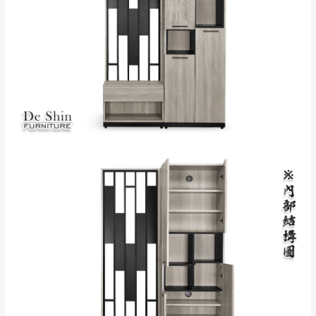
苗栗至基隆；其它地區暫不開放，如因特殊
石門、林口 下福
＊A108產品另收運費
地型限制(山區、鄉、鎮、村)、樓梯太小、無
里、新店山區、三
新北
法搬運上樓等因素，導致無法配送，
本公司
峽山區、石碇、坪
保有出貨的權利。
林、福隆、淡水山
保護物流人員的工作安全，賣家無提供吊掛
區、北投湖山路、
服務，若需以吊車或其他的吊掛方式吊運，
深坑山區
費用將由買方自行支付。
$ 9,000以上：免
因大型傢俱有組裝、配送的問題，並非一般
運費
快速到貨商品，無法指定特定時間送達，司
基隆
$ 9,000以下：
基隆山區
機當天到貨前皆會再與您通知，讓你不用整
NT$500元
天在家等貨，以節省您的寶貴時間。
＊A108產品另收運費
由於百貨公司配送較為不易，故暫無法配送
$ 9,000以上：免
至百貨公司內部。
卓蘭鎮、三灣、通
運費
霄山區、西湖、泰
苗栗
$ 9,000以下：
安鄉、大湖鄉、頭
發票寄送：
NT$500元
屋、獅潭鄉
若您選擇三聯式或索取兩聯式發票，發票將於商品
＊A108產品另收運費
完成出貨15個工作天另行寄出，另外約加上2~7個