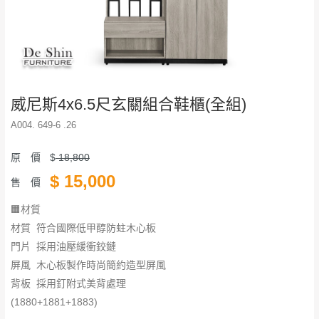
威尼斯4x6.5尺玄關組合鞋櫃(全組)
A004. 649-6 .26
原 價
$
18,800
$
15,000
售 價
🟧材質
材質 符合國際低甲醇防蛀木心板
門片 採用油壓緩衝鉸鏈
​​​​​​​屏風 木心板製作時尚簡約造型屏風
背板 採用釘附式美背處理
(1880+1881+1883)