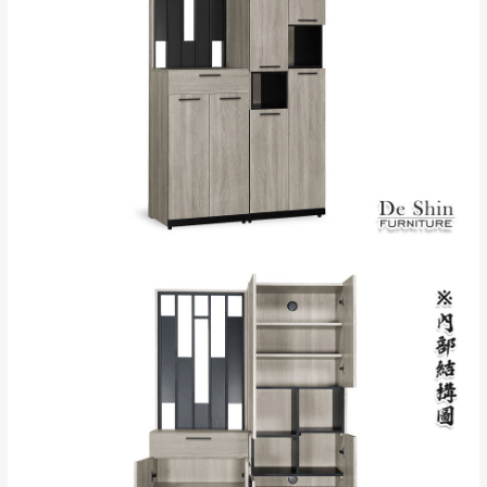
配送範圍：
來、平溪、九份、
苗栗至基隆；其它地區暫不開放，如因特殊
石門、林口 下福
＊A108產品另收運費
地型限制(山區、鄉、鎮、村)、樓梯太小、無
里、新店山區、三
新北
法搬運上樓等因素，導致無法配送，
本公司
峽山區、石碇、坪
保有出貨的權利。
林、福隆、淡水山
保護物流人員的工作安全，賣家無提供吊掛
區、北投湖山路、
服務，若需以吊車或其他的吊掛方式吊運，
深坑山區
費用將由買方自行支付。
$ 9,000以上：免
因大型傢俱有組裝、配送的問題，並非一般
運費
快速到貨商品，無法指定特定時間送達，司
基隆
$ 9,000以下：
基隆山區
機當天到貨前皆會再與您通知，讓你不用整
NT$500元
天在家等貨，以節省您的寶貴時間。
＊A108產品另收運費
由於百貨公司配送較為不易，故暫無法配送
$ 9,000以上：免
至百貨公司內部。
卓蘭鎮、三灣、通
運費
霄山區、西湖、泰
苗栗
$ 9,000以下：
安鄉、大湖鄉、頭
發票寄送：
NT$500元
屋、獅潭鄉
若您選擇三聯式或索取兩聯式發票，發票將於商品
＊A108產品另收運費