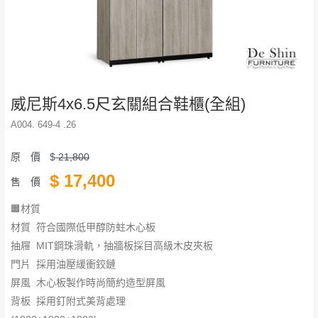
威尼斯4x6.5尺玄關組合鞋櫃(全組)
A004. 649-4 .26
原 價
$
21,800
$
17,400
售 價
🟧材質
材質 符合國際低甲醇防蛀木心板
抽屜 MIT鋼珠滑軌，抽牆板採目高級木皮夾板
門片 採用油壓緩衝鉸鏈
​​​​​​​屏風 木心板製作時尚簡約造型屏風
背板 採用釘附式美背處理