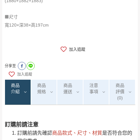
(1880+1882+1883)
🟧尺寸
寬120×深38×高197cm
加入追蹤
分享至
加入追蹤
商品
商品
商品
注意
商品
介紹
規格
運送
事項
評價
(0)
訂購前請注意
0
注意事項：
/5
運 費 說 明
(0)筆
訂購前請先確認
商品款式、尺寸、材質
是否符合您的
由於
品項繁多，網頁無法及時更新，如有需