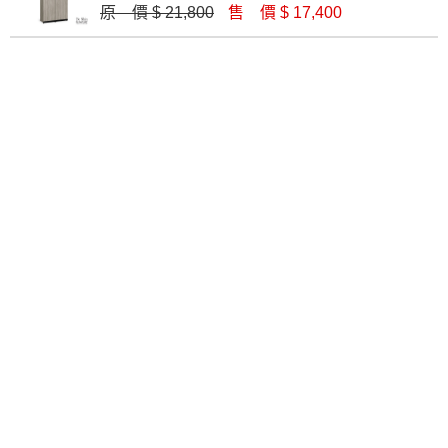
原 價 $ 21,800
售 價 $ 17,400
威尼斯3.6X6.5尺玄關組合鞋櫃(全組)
亞倫原切雙色3.9尺屏風座鞋櫃
$ 16,700
$ 15,700
奈奈子3.32尺屏風鞋櫃(1802+1803)
伊凡卡4.7x6.5尺玄關組合鞋櫃(全組)
$ 13,800
$ 19,900