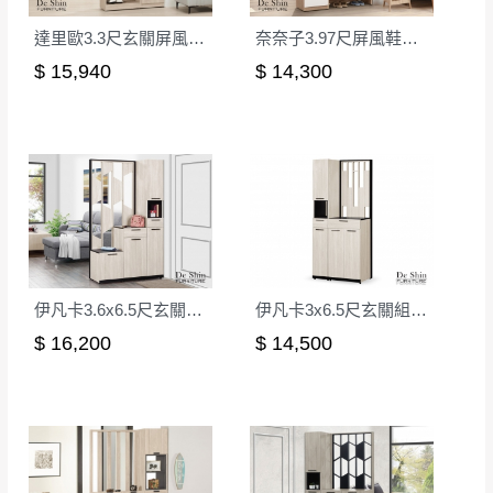
到貨7日內為鑑賞期(注意:鑑賞期非試用期)，
事，而危及運送人員輸送之安全，本司得視狀況延後
若非商品品質瑕疵問題於鑑賞期內退貨之情
達里歐3.3尺玄關屏風組合鞋櫃
奈奈子3.97尺屏風鞋櫃(1805+1806+1804)
或停止運送服務。
形，我們需酌收退貨運費。
$ 15,940
$ 14,300
百貨公司配送暫無法配合開店前、閉店後時段，並送
如欲放置營業場所及公開場合之商品則無享
至百貨公司卸貨區為限，恕無法送至指定樓面。
《 如
有商品一年保固之服務。
遇百貨周年慶期間，恕暫停百貨公司相關運送 》
無回收家具服務，若需回收家俱可聯絡當地請清潔隊
▪️
訂單成立
時請儘速於三日內完成付款，
交易恕不
回收,免付費清運專線：0800-085-717
殺價，商品均已最低價格售出
，且在特定時日會給
予折扣，請密切注意。
▪️
三
日內若未接獲您的匯款或轉帳通知，商品將不
予保留(訂單自動取消)。
伊凡卡3.6x6.5尺玄關組合鞋櫃(全組)
伊凡卡3x6.5尺玄關組合鞋櫃(全組)
▪️
無回收家具服務，若需回收家具可聯絡當地請清
$ 16,200
$ 14,500
潔隊回收,免付費清運專線：0800-085-717。