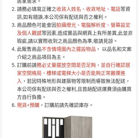
居家需求。
要購買商品，請於出發前來電或到「官方
請務必填寫正確之
收貨人姓名、收貨地址、電話
等資
全部
依評論高至低排列
偏遠地區
Line客服」來信確認商品是否有「現貨」與
運送地
區
運送費用
訊,如有錯誤,本公司保有配送與否之權利。
「金額」。
（請先線上詢問 LINE
依評論低至高排列
只顯示附上圖片
商品顏色可能會
因
拍攝燈光、電腦解析度、螢幕設定
→
@dershin
）
若商品價格或庫存有異常，商家有權取消訂
及個人觀感
等因素,造成實品與網頁上有所差異,此並非
只顯示附上評論
瑕疵,請以實際收到之商品顏色為準,敬請見諒。
單。
部分網路商品恕無法更改原設計或客製，敬請
桃園
復興鄉
此販售商品
不含情境圖內之擺設物品
， 以品名和文案
見諒！
介紹之商品項目為主。
接單後二日內(不含例假日)，我們客服會與您
峨眉鄉、五峰鄉、
訂購前請
務必丈量擺放空間是否足夠
，並自行確認居
電話聯絡或E-Mail通知確認訂單。
橫山、北埔鄉、尖
家空間格局、
樓梯或電梯大小是否能夠正常搬運進
（線上客
服 LINE →
@dershin
）
石鄉、寶山鄉山
入
，若因特殊地形與建築物等限制而導致無法配送，
新竹
下單前先詢問是否現貨
，若未詢問下單後無
區、新埔山區、芎
本公司保有配送與否之權利,且首趟配送運費須由購買
現貨我們客服會再來電或E-Mail與您聯絡
林山區、關西 玉山
方自行負擔。
免 運
（洽詢方式請搜尋 L
ine ID →
@dershin
）
里
現貨+預購
，訂購前請先確認庫存。
費
運送範圍：限定北至基隆，南至苗栗，偏遠
地區恕無法提供運送 (詳見運送規章)。
台北
無
雙溪、貢寮、烏