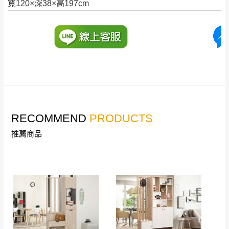
寬120×深38×高197cm
訂購前請確認商品尺寸，大型物件因為人工
丈量，難免會有些許誤差值(約正負0.5CM)
。
詳細尺寸以實品為主。
。
非因本公司問題而需退換貨，請於收到貨7日
其它注意事項
內通知客服人員(Line@ ID：
@dershin
)
，並
本司貨車運送如因路況不佳、天候惡劣、過於偏遠之
須保持商品全新狀態與完整包裝。鑑賞期間
山區內等，或收貨地點搬運過於困難等因素，導致無
若發生非本司因素致使之汙損破壞，恕無法
法順利配送，本公司除了盡最大努力完成配送外，視
辦理退換貨。
RECOMMEND
PRODUCTS
狀況保有出貨的權利。
台北市、新北市地區固定每周(三)、(日)兩天
保護物流人員的工作安全，賣家無提供吊掛服務，若
推薦商品
收送貨，敬請見諒！
需以吊車或其他的吊掛方式吊運，費用將由買方自行
本公司部份商品無維修服務，超過7日鑑賞
支付。
期，商品使用年限，因客人使用習慣、居家
因大型傢俱有組裝、配送的問題，並非一般快速到貨
環境不同。若屬人為因素導致商品損壞、零
商品，無法指定特定時間送達，司機當天到貨前皆會
件短缺，則維修、搬運費用，需由消費者自
再與您通知，讓您不用整天在家等貨，以免浪費你的
行吸收(另事先與消費者報價，消費者同意將
寶貴時間。
會進行維修)。
如遇自然災害、政府宣布之災害警報等不可抗力情