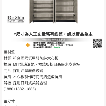
完成出貨15個工作天另行寄出，另外約加上2~7個
工作天內送達，如遇國定假日將順延寄送。
配送天數：5~14天
到貨時間：指定送貨日當天以電話聯絡確認
退換貨說明：
若收到不良品，請於到貨日起七日內通知本
｜周（一）配送部門固定公休無送貨｜
*尺寸為人工丈量略有誤差，請以實品為主
公司客服人員，我們將為您更換新品，運費
皆由本站負責，所有退回及換貨之商品必須
台北市、新北市地區固定每周(三)、(日)兩天收送貨
是全新狀態且完整包裝，床墊、床包、枕頭
🟧材質
類產品需為未拆封狀態(請保持商品、附件、
材質 符合國際低甲醇防蛀木心板
包裝、廠商紙及所有附隨文件或資料之完整
暫無配送地區
：
彰化、南投、雲林、嘉義、台南、高
抽屜 MIT鋼珠滑軌，抽牆板採目高級木皮夾板
性)，若未依照上述方式處理，恕無法接受退
雄、屏東、宜蘭、 花蓮、台東、金門、馬祖、澎湖地區
門片 採用油壓緩衝鉸鏈
貨。
（可於LINE線上詢問 →
@dershin
）
屏風 木心板製作時尚簡約造型屏風
由於透過電腦螢幕選購商品，可能會因個人
背板 採用釘附式美背處理
電腦螢幕的設定色差或解析度等因素， 與實
(1880+1882+1883)
際商品的顏色、質感稍有不同，如因此而需
加收說明
退換貨，
需自付來回運費及人資成本
，請您
🟧尺寸
訂購前詳加確認。(包含商品尺寸是否合適)。