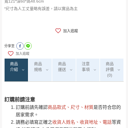
寬121*深60*高48.6cm
*尺寸為人工丈量略有誤差，請以實品為主
加入追蹤
分享至
加入追蹤
商品
商品
商品
注意
商品
介紹
規格
運送
事項
評價
(0)
訂購前請注意
0
注意事項：
/5
運 費 說 明
(0)筆
訂購前請先確認
商品款式、尺寸、材質
是否符合您的
由於
品項繁多，網頁無法及時更新，如有需
居家需求。
要購買商品，請於出發前來電或到「官方
請務必填寫正確之
收貨人姓名、收貨地址、電話
等資
全部
依評論高至低排列
偏遠地區
Line客服」來信確認商品是否有「現貨」與