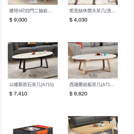
維特4尺四門二抽岩板大茶几(W13)
妮克絲休閒大茶几(洗白色)(MIT-3043-1)
$ 9,000
$ 4,030
以維斯原石茶几(A715)
西瑞爾岩板茶几(A715-1)
$ 7,410
$ 9,820