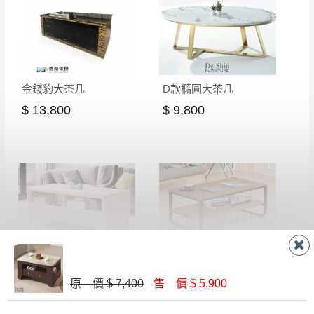
金錢豹大茶几
D款橢圓大茶几
$ 13,800
$ 9,800
艾莉莎橡木色4尺岩板大茶几
派拉斯大茶几(JM-01)
$ 8,860
$ 3,500
原 價 $ 7,400
售 價 $ 5,900