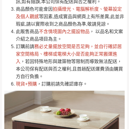
運送地
區
運送費用
訊,如有錯誤,本公司保有配送與否之權利。
「金額」。
（請先線上詢問 LINE
依評論低至高排列
只顯示附上圖片
商品顏色可能會
因
拍攝燈光、電腦解析度、螢幕設定
→
@dershin
）
若商品價格或庫存有異常，商家有權取消訂
及個人觀感
等因素,造成實品與網頁上有所差異,此並非
只顯示附上評論
瑕疵,請以實際收到之商品顏色為準,敬請見諒。
單。
部分網路商品恕無法更改原設計或客製，敬請
桃園
復興鄉
此販售商品
不含情境圖內之擺設物品
， 以品名和文案
見諒！
介紹之商品項目為主。
接單後二日內(不含例假日)，我們客服會與您
峨眉鄉、五峰鄉、
訂購前請
務必丈量擺放空間是否足夠
，並自行確認居
電話聯絡或E-Mail通知確認訂單。
橫山、北埔鄉、尖
家空間格局、
樓梯或電梯大小是否能夠正常搬運進
（線上客
服 LINE →
@dershin
）
石鄉、寶山鄉山
入
，若因特殊地形與建築物等限制而導致無法配送，
新竹
下單前先詢問是否現貨
，若未詢問下單後無
區、新埔山區、芎
本公司保有配送與否之權利,且首趟配送運費須由購買
現貨我們客服會再來電或E-Mail與您聯絡
林山區、關西 玉山
方自行負擔。
免 運
（洽詢方式請搜尋 L
ine ID →
@dershin
）
里
現貨+預購
，訂購前請先確認庫存。
費
運送範圍：限定北至基隆，南至苗栗，偏遠
地區恕無法提供運送 (詳見運送規章)。
台北
無
雙溪、貢寮、烏
配送範圍：
來、平溪、九份、
苗栗至基隆；其它地區暫不開放，如因特殊
石門、林口 下福