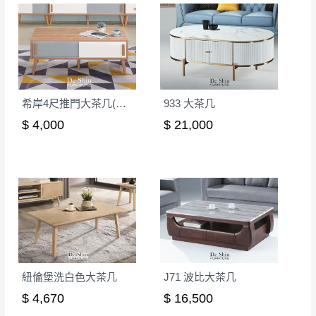
形，我們需酌收退貨運費。
百貨公司配送暫無法配合開店前、閉店後時段，並送
如欲放置營業場所及公開場合之商品則無享
至百貨公司卸貨區為限，恕無法送至指定樓面。
《 如
有商品一年保固之服務。
遇百貨周年慶期間，恕暫停百貨公司相關運送 》
無回收家具服務，若需回收家俱可聯絡當地請清潔隊
▪️
訂單成立
時請儘速於三日內完成付款，
交易恕不
回收,免付費清運專線：0800-085-717
殺價，商品均已最低價格售出
，且在特定時日會給
希岸4尺推門大茶几(CL-2)
933 大茶几
予折扣，請密切注意。
$ 4,000
$ 21,000
▪️
三
日內若未接獲您的匯款或轉帳通知，商品將不
予保留(訂單自動取消)。
▪️
無回收家具服務，若需回收家具可聯絡當地請清
潔隊回收,免付費清運專線：0800-085-717。
紐倫堡洗白色大茶几
J71 波比大茶几
$ 4,670
$ 16,500