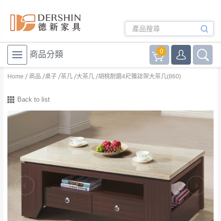
0
商品分類
Home
商品
桌子
茶几
大茶几
胡桃耐磨4尺雜誌架大茶几(860)
Back to list