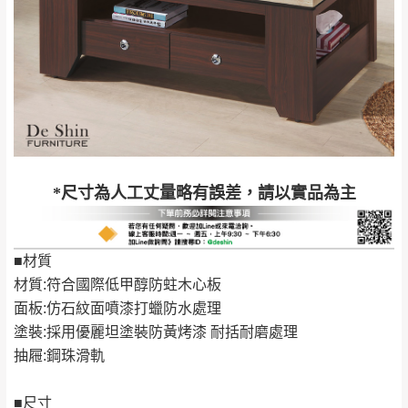
＊A108產品另收運費
地型限制(山區、鄉、鎮、村)、樓梯太小、無
里、新店山區、三
新北
法搬運上樓等因素，導致無法配送，
本公司
峽山區、石碇、坪
保有出貨的權利。
林、福隆、淡水山
保護物流人員的工作安全，賣家無提供吊掛
區、北投湖山路、
服務，若需以吊車或其他的吊掛方式吊運，
深坑山區
費用將由買方自行支付。
$ 9,000以上：免
因大型傢俱有組裝、配送的問題，並非一般
運費
快速到貨商品，無法指定特定時間送達，司
基隆
$ 9,000以下：
基隆山區
*尺寸為人工丈量略有誤差，請以實品為主
機當天到貨前皆會再與您通知，讓你不用整
NT$500元
天在家等貨，以節省您的寶貴時間。
＊A108產品另收運費
由於百貨公司配送較為不易，故暫無法配送
■材質
$ 9,000以上：免
至百貨公司內部。
卓蘭鎮、三灣、通
材質:符合國際低甲醇防蛀木心板
運費
霄山區、西湖、泰
苗栗
面板:仿石紋面噴漆打蠟防水處理
$ 9,000以下：
安鄉、大湖鄉、頭
發票寄送：
塗裝:採用優麗坦塗裝防黃烤漆 耐括耐磨處理
NT$500元
屋、獅潭鄉
若您選擇三聯式或索取兩聯式發票，發票將於商品
抽屜:鋼珠滑軌
＊A108產品另收運費
完成出貨15個工作天另行寄出，另外約加上2~7個
工作天內送達，如遇國定假日將順延寄送。
■尺寸
配送天數：5~14天