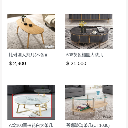
比琳達大茶几(本色)(MIT-3183)
606灰色橢圓大茶几
$ 2,900
$ 21,000
A款100圓棕花白大茶几
芬娜玻璃茶几(CT1030)