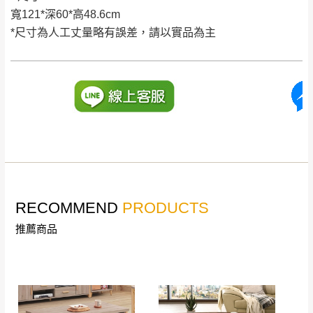
寬121*深60*高48.6cm
到貨時間：指定送貨日當天以電話聯絡確認
退換貨說明：
*尺寸為人工丈量略有誤差，請以實品為主
若收到不良品，請於到貨日起七日內通知本
｜周（一）配送部門固定公休無送貨｜
公司客服人員，我們將為您更換新品，運費
皆由本站負責，所有退回及換貨之商品必須
台北市、新北市地區固定每周(三)、(日)兩天收送貨
是全新狀態且完整包裝，床墊、床包、枕頭
類產品需為未拆封狀態(請保持商品、附件、
包裝、廠商紙及所有附隨文件或資料之完整
暫無配送地區
：
彰化、南投、雲林、嘉義、台南、高
性)，若未依照上述方式處理，恕無法接受退
雄、屏東、宜蘭、 花蓮、台東、金門、馬祖、澎湖地區
貨。
（可於LINE線上詢問 →
@dershin
）
由於透過電腦螢幕選購商品，可能會因個人
RECOMMEND
PRODUCTS
電腦螢幕的設定色差或解析度等因素， 與實
推薦商品
際商品的顏色、質感稍有不同，如因此而需
加收說明
退換貨，
需自付來回運費及人資成本
，請您
訂購前詳加確認。(包含商品尺寸是否合適)。
訂購前請確認商品尺寸，大型物件因為人工
丈量，難免會有些許誤差值(約正負0.5CM)
。