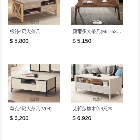
詳細尺寸以實品為主。
。
非因本公司問題而需退換貨，請於收到貨7日
其它注意事項
內通知客服人員(Line@ ID：
@dershin
)
，並
松絲4尺大茶几
奧爾多大茶几(MIT-5319)
本司貨車運送如因路況不佳、天候惡劣、過於偏遠之
須保持商品全新狀態與完整包裝。鑑賞期間
山區內等，或收貨地點搬運過於困難等因素，導致無
$ 5,800
$ 5,150
若發生非本司因素致使之汙損破壞，恕無法
法順利配送，本公司除了盡最大努力完成配送外，視
辦理退換貨。
狀況保有出貨的權利。
台北市、新北市地區固定每周(三)、(日)兩天
保護物流人員的工作安全，賣家無提供吊掛服務，若
收送貨，敬請見諒！
需以吊車或其他的吊掛方式吊運，費用將由買方自行
本公司部份商品無維修服務，超過7日鑑賞
支付。
期，商品使用年限，因客人使用習慣、居家
因大型傢俱有組裝、配送的問題，並非一般快速到貨
環境不同。若屬人為因素導致商品損壞、零
商品，無法指定特定時間送達，司機當天到貨前皆會
件短缺，則維修、搬運費用，需由消費者自
再與您通知，讓您不用整天在家等貨，以免浪費你的
韋克4尺大茶几(V09)
艾莉莎橡木色4尺木面大茶几
行吸收(另事先與消費者報價，消費者同意將
寶貴時間。
$ 6,200
$ 6,920
會進行維修)。
如遇自然災害、政府宣布之災害警報等不可抗力情
到貨7日內為鑑賞期(注意:鑑賞期非試用期)，
事，而危及運送人員輸送之安全，本司得視狀況延後
若非商品品質瑕疵問題於鑑賞期內退貨之情
或停止運送服務。