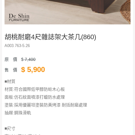
胡桃耐磨4尺雜誌架大茶几(860)
A003.763-5.26
原 價
$
7,400
$
5,900
售 價
■材質
材質:符合國際低甲醇防蛀木心板
面板:仿石紋面噴漆打蠟防水處理
塗裝:採用優麗坦塗裝防黃烤漆 耐括耐磨處理
抽屜:鋼珠滑軌
■尺寸