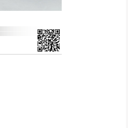
CM) 詳細尺寸以實品
in
)
，並須保持商品全新
、馬祖、澎湖地區
貨。
、居家環境不同。若屬人
先與消費者報價，消費
。
退貨之情形，我們需酌收
特定時日會給予折扣，
等因素，導致無法順利配送，
用將由買方自行支付。
17。
當天到貨前皆會再與您通知，