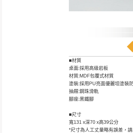
訂購前請確認商品
為主。
暫無配送地區
非因本公司問題而
：
彰化、南
（可於LINE線上詢問 →
狀態與完整包裝
@d
台北市、新北市地
本公司部份商品
加收說明
為因素導致商品
者同意將會進行維
■材質
到貨7日內為鑑
桌面:採用高級岩板
退貨運費。
材質:MDF包覆式材質
如欲放置營業場
塗裝:採用PU亮面優麗坦塗裝
其它注意事項
抽屜:鋼珠滑軌
▪️
訂單成立
時請儘速於
本司貨車運送如因路況不
腳座:黑鐵腳
請密切注意。
本公司除了盡最大努力完
▪️
三
日內若未接獲您的匯
保護物流人員的工作安全
■尺寸
▪️
無回收家具服務，若需回
因大型傢俱有組裝、配送
寬131 x深70 x高39公分
讓您不用整天在家等貨，
*尺寸為人工丈量略有誤差，