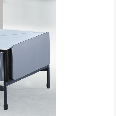
貢寮、烏來、平溪、九份、石
下福里、新店山區、三峽山區、
達，司機當天到貨前皆
林、福隆、淡水山區、北投湖山
路、深坑山區
基隆山區
加上2~7個工作天內
三灣、通霄山區、西湖、泰安
、大湖鄉、頭屋、獅潭鄉
，運費皆由本站負責，
未拆封狀態(請保持商
理，恕無法接受退貨。
 與實際商品的顏色、
加確認。(包含商品尺寸