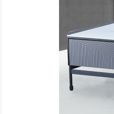
行支付。
新北
因大型傢俱有組
會再與您通知，
由於百貨公司配
基隆
發票寄送：
若您選擇三聯式或索取
送達，如遇國定假日將
苗栗
退換貨說明：
若收到不良品，
所有退回及換貨
品、附件、包裝
由於透過電腦螢
質感稍有不同，
是否合適)。