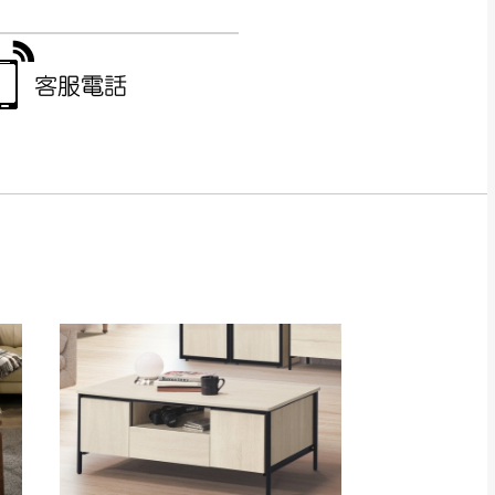
得視狀況延後或停止運送服
指定樓面。
《 如遇百貨周年慶
7