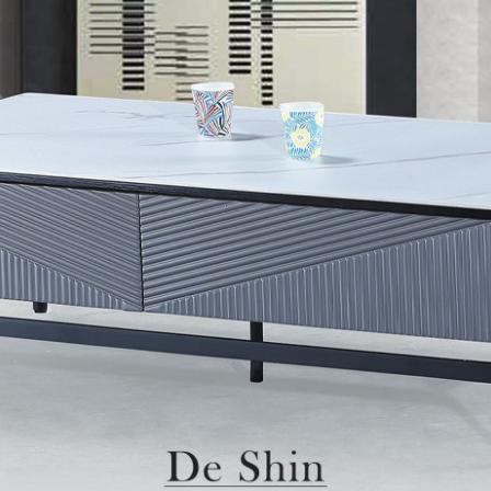
雙溪、
門、林口 
＊A108產品另收運費
裝、配送的問題，並非一般快速到貨商品，無法指定特定時間送
石碇、坪
讓你不用整天在家等貨，以節省您的寶貴時間。
送較為不易，故暫無法配送至百貨公司內部。
$ 9,000以上：免運費
$ 9,000以下：NT$500元
＊A108產品另收運費
兩聯式發票，發票將於商品完成出貨15個工作天另行寄出，另外約
$ 9,000以上：免運費
卓蘭鎮、
順延寄送。
$ 9,000以下：NT$500元
鄉
＊A108產品另收運費
請於到貨日起七日內通知本公司客服人員，我們將為您更換新品
配送天數：5~14天
之商品必須是全新狀態且完整包裝，床墊、床包、枕頭類產品需為
到貨時間：指定送貨日當天以電話聯絡確認
、廠商紙及所有附隨文件或資料之完整性)，若未依照上述方式處
幕選購商品，可能會因個人電腦螢幕的設定色差或解析度等因素，
｜周（一）配送部門固定公休無送貨｜
如因此而需退換貨，
需自付來回運費及人資成本
，請您訂購前詳
台北市、新北市地區固定每周(三)、(日)兩天收送貨