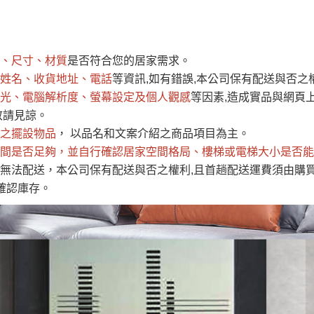
運 費 說 明
、尺寸、材質
是否符合您的居家需求。
網頁無法及時更新，如有需要購買商品，請於出發前來電或到「官方
姓名、收貨地址、電話
等資訊,如有錯誤,本公司保有配送與否之
全部
依評論高至低排列
依評論低至高排列
現貨」與 「金額」。
光、電腦解析度、螢幕設定及個人觀感
等因素,造成實品與網頁上
運送費用
異常，商家有權取消訂單。
部分網路商品恕無法更改原設計或
敬請見諒。
（請先
含例假日)，我們客服會與您電話聯絡或E-Mail通知確認訂單。
之擺設物品
， 以品名和文案介紹之商品項目為主。
間是否足夠
E →
@dershin
，並自行確認居家空間格局、
）
樓梯或電梯大小是否能
無法配送，本公司保有配送與否之權利,且首趟配送運費須由購
否現貨
，若未詢問下單後無現貨我們客服會再來電或E-Mail與您
確認庫存。
 L
ine ID →
@dershin
）
峨眉鄉、
至基隆，南至苗栗，偏遠地區恕無法提供運送 (詳見運送規章)
鄉、寶山
免 運 費
它地區暫不開放，如因特殊地型限制(山區、鄉、鎮、村)、樓梯
送，
本公司保有出貨的權利。
工作安全，賣家無提供吊掛服務，若需以吊車或其他的吊掛方式