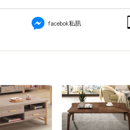
之災害警報等不可抗力情事，而危及運送人員輸送之安全，本司
開店前、閉店後時段，並送至百貨公司卸貨區為限，恕無法送至
關運送 》
家俱可聯絡當地請清潔隊回收,免付費清運專線：0800-085-71