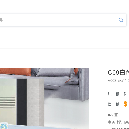
C69
A003.757-1.
原 價
$
1
$
售 價
■材質
桌面:採用