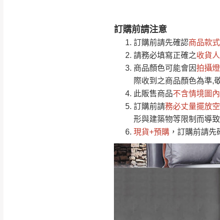
訂購前請注意
注意事項：
0
訂購前請先確認
商品款式
由於
品項繁多，
/5
請務必填寫正確之
收貨人
(0)筆
認商品是否有「
商品顏色可能會
因
拍攝燈
運送地
區
若商品價格或庫存有
際收到之商品顏色為準,
接單後二日內(不
此販售商品
不含情境圖內
訂購前請
（線上客
務必丈量擺放空
服 LIN
桃園
形與建築物等限制而導致
下單前先詢問是
現貨+預購
，訂購前請先
（洽詢方式請搜尋
運送範圍：限定北
新竹
配送範圍：
苗栗至基隆；其
台北
素，導致無法配
保護物流人員的