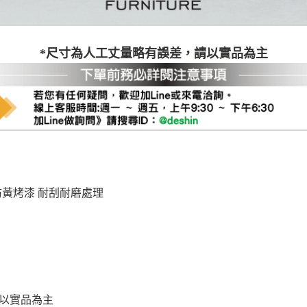
尺寸，大型物件因為人工丈量，難免會有些許誤差值(約正負0.5
需退換貨，請於收到貨7日內通知客服人員(Line@ ID：
@dersh
投、雲林、嘉義、台南、高雄、屏東、宜蘭、 花蓮、台東、金門
*尺寸為人工丈量略有誤差，請以實品為主
。鑑賞期間若發生非本司因素致使之汙損破壞，恕無法辦理退換
ershin
）
區固定每周(三)、(日)兩天收送貨，敬請見諒！
無維修服務，超過7日鑑賞期，商品使用年限，因客人使用習慣
損壞、零件短缺，則維修、搬運費用，需由消費者自行吸收(另事
修)。
賞期(注意:鑑賞期非試用期)，若非商品品質瑕疵問題於鑑賞期內
。
所及公開場合之商品則無享有商品一年保固之服務。
防黃烤漆 耐刮耐磨處理
三日內完成付款，
交易恕不殺價，商品均已最低價格售出
，且在
佳、天候惡劣、過於偏遠之山區內等，或收貨地點搬運過於困難
成配送外，視狀況保有出貨的權利。
款或轉帳通知，商品將不予保留(訂單自動取消)。
，賣家無提供吊掛服務，若需以吊車或其他的吊掛方式吊運，費
收家具可聯絡當地請清潔隊回收,免付費清運專線：0800-085-7
的問題，並非一般快速到貨商品，無法指定特定時間送達，司機
以免浪費你的寶貴時間。
請以實品為主