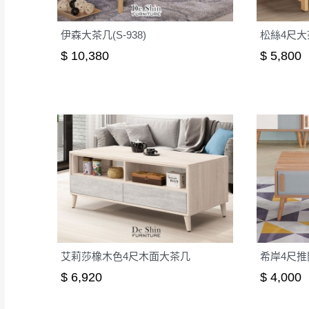
伊森大茶几(S-938)
松絲4尺大
$ 10,380
$ 5,800
艾莉莎橡木色4尺木面大茶几
希岸4尺推門
$ 6,920
$ 4,000