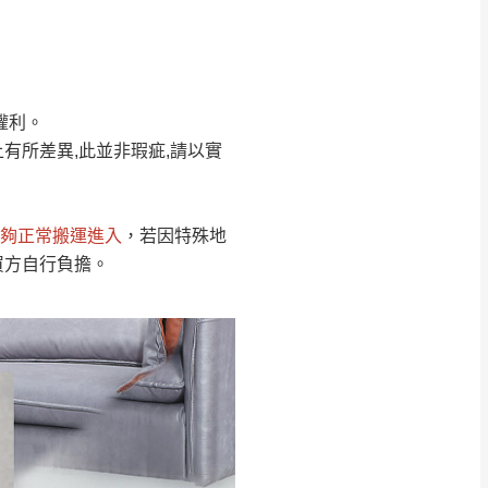
Line客服」來信確
權利。
只顯示附上圖片
只顯示附上評論
有所差異,此並非瑕疵,請以實
偏遠地區
客製，敬請見諒！
線上詢問 LINE →
@dershin
）
夠正常搬運進入
，若因特殊地
復興鄉
買方自行負擔。
聯絡
五峰鄉、橫山、北埔鄉、尖石
。
鄉山區、新埔山區、芎林山區、
關西 玉山里
太小、無法搬運上樓等因
無
吊運，費用將由買方自