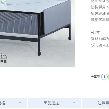
材質:MDF
塗裝:採用
抽屜:鋼珠
腳座:黑鐵腳
■尺寸
寬131 x深7
*尺寸為人
分享至
規格
商品
運送
注意