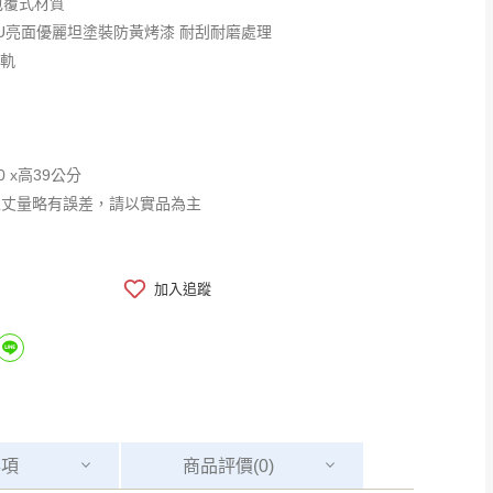
包覆式材質
PU亮面優麗坦塗裝防黃烤漆 耐刮耐磨處理
滑軌
0 x高39公分
工丈量略有誤差，請以實品為主
加入追蹤
事項
商品
評價(0)