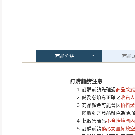
商品
介紹
商品
訂購前請注意
注意事項：
0
訂購前請先確認
商品款式
由於
品項繁多，
/5
請務必填寫正確之
收貨人
(0)筆
認商品是否有「
商品顏色可能會
因
拍攝燈
運送地
區
若商品價格或庫存有
際收到之商品顏色為準,
接單後二日內(不
此販售商品
不含情境圖內
訂購前請
（線上客
務必丈量擺放空
服 LIN