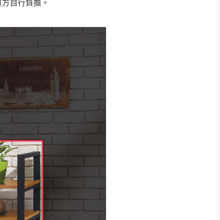
復興鄉
買方自行負擔。
聯絡
五峰鄉、橫山、北埔鄉、尖石
。
鄉山區、新埔山區、芎林山區、
關西 玉山里
太小、無法搬運上樓等因
無
吊運，費用將由買方自
貢寮、烏來、平溪、九份、石
下福里、新店山區、三峽山區、
達，司機當天到貨前皆
林、福隆、淡水山區、北投湖山
路、深坑山區
基隆山區
加上2~7個工作天內
三灣、通霄山區、西湖、泰安
、大湖鄉、頭屋、獅潭鄉