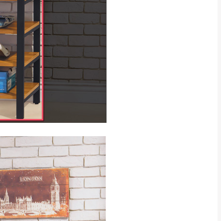
，運費皆由本站負責，
未拆封狀態(請保持商
理，恕無法接受退貨。
 與實際商品的顏色、
加確認。(包含商品尺寸
CM) 詳細尺寸以實品
in
)
，並須保持商品全新
、馬祖、澎湖地區
貨。
、居家環境不同。若屬人
先與消費者報價，消費
。
退貨之情形，我們需酌收