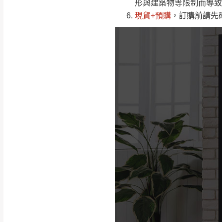
桃園
形與建築物等限制而導致
下單前先詢問是
現貨+預購
，訂購前請先
（洽詢方式請搜尋
運送範圍：限定北
新竹
配送範圍：
苗栗至基隆；其
台北
素，導致無法配
保護物流人員的
行支付。
新北
因大型傢俱有組
會再與您通知，
由於百貨公司配
基隆
發票寄送：
若您選擇三聯式或索取
送達，如遇國定假日將
苗栗