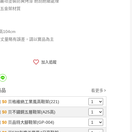
優麗坦塗裝防黃烤漆 耐刮耐磨處理
砂五金架材質
高104cm
工丈量略有誤差，請以實品為主
加入追蹤
商品
看更多
加
$0
買
格維納工業風高鞋架(221)
加
$0
買
不鏽鋼五層鞋架(A25高)
加
$0
買
品特大腳鞋架(GP-004)