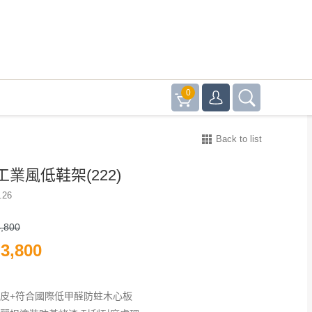
0
Back to list
業風低鞋架(222)
.26
,800
3,800
貼皮+符合國際低甲醛防蛀木心板