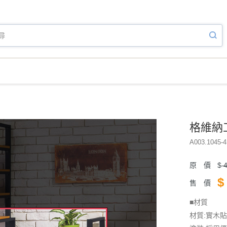
格維納工
A003.1045-4
原 價
$
4
$
售 價
■材質
材質:實木