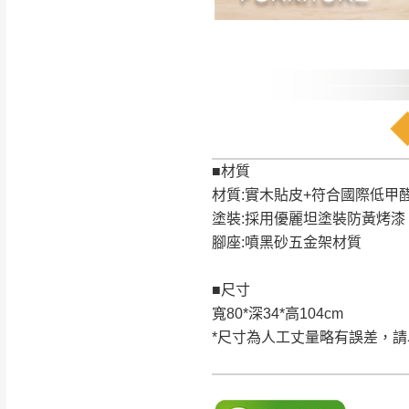
■材質
材質:實木貼皮+符合國際低甲
塗裝:採用優麗坦塗裝防黃烤漆
腳座:噴黑砂五金架材質
■尺寸
寬80*深34*高104cm
*尺寸為人工丈量略有誤差，