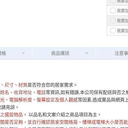
我要
我要
我要
我要
規格
商品
運送
注意
運 費 說 明
、尺寸、材質
是否符合您的居家需求。
網頁無法及時更新，如有需要購買商品，請於出發前來電或到「官方
姓名、收貨地址、電話
等資訊,如有錯誤,本公司保有配送與否之
全部
依評論高至低排列
依評論低至高排列
現貨」與 「金額」。
光、電腦解析度、螢幕設定及個人觀感
等因素,造成實品與網頁上
運送費用
異常，商家有權取消訂單。
部分網路商品恕無法更改原設計或
敬請見諒。
（請先
含例假日)，我們客服會與您電話聯絡或E-Mail通知確認訂單。
之擺設物品
， 以品名和文案介紹之商品項目為主。
間是否足夠
E →
@dershin
，並自行確認居家空間格局、
）
樓梯或電梯大小是否能