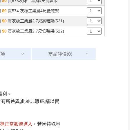
加
$0
買
573灰橡工業風4尺高鞋架
加
$0
買
574 灰橡工業風4尺低鞋架
加
$0
買
灰橡工業風2.7尺高鞋架(521)
加
$0
買
灰橡工業風2.7尺低鞋架(522)
事項
商品
評價(0)
Line客服」來信確
權利。
只顯示附上圖片
只顯示附上評論
有所差異,此並非瑕疵,請以實
偏遠地區
客製，敬請見諒！
線上詢問 LINE →
@dershin
）
夠正常搬運進入
，若因特殊地