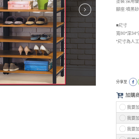
塗裝:採用
腳座:噴黑
■尺寸
寬80*深34*
*尺寸為人
分享至
加購
我要
我要
我要