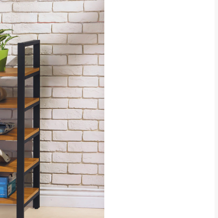
特定時日會給予折扣，
等因素，導致無法順利配送，
用將由買方自行支付。
17。
當天到貨前皆會再與您通知，
得視狀況延後或停止運送服
指定樓面。
《 如遇百貨周年慶
7