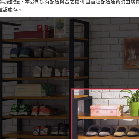
無法配送，本公司保有配送與否之權利,且首趟配送運費須由購
否現貨
，若未詢問下單後無現貨我們客服會再來電或E-Mail與您
確認庫存。
 L
ine ID →
@dershin
）
峨眉鄉、
至基隆，南至苗栗，偏遠地區恕無法提供運送 (詳見運送規章)
鄉、寶山
免 運 費
它地區暫不開放，如因特殊地型限制(山區、鄉、鎮、村)、樓梯
送，
本公司保有出貨的權利。
工作安全，賣家無提供吊掛服務，若需以吊車或其他的吊掛方式
雙溪、
門、林口 
＊A108產品另收運費
裝、配送的問題，並非一般快速到貨商品，無法指定特定時間送
石碇、坪
讓你不用整天在家等貨，以節省您的寶貴時間。
送較為不易，故暫無法配送至百貨公司內部。
$ 9,000以上：免運費
$ 9,000以下：NT$500元
＊A108產品另收運費
兩聯式發票，發票將於商品完成出貨15個工作天另行寄出，另外約
$ 9,000以上：免運費
卓蘭鎮、
順延寄送。
$ 9,000以下：NT$500元
鄉