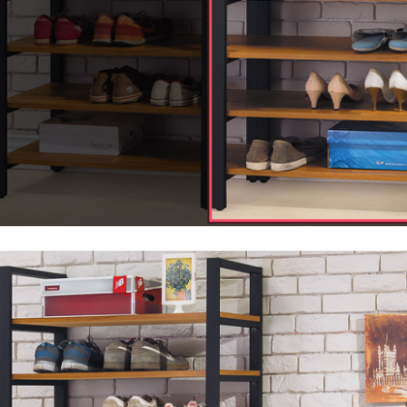
＊A108產品另收運費
請於到貨日起七日內通知本公司客服人員，我們將為您更換新品
配送天數：5~14天
之商品必須是全新狀態且完整包裝，床墊、床包、枕頭類產品需為
到貨時間：指定送貨日當天以電話聯絡確認
、廠商紙及所有附隨文件或資料之完整性)，若未依照上述方式處
幕選購商品，可能會因個人電腦螢幕的設定色差或解析度等因素，
｜周（一）配送部門固定公休無送貨｜
如因此而需退換貨，
需自付來回運費及人資成本
，請您訂購前詳
台北市、新北市地區固定每周(三)、(日)兩天收送貨
尺寸，大型物件因為人工丈量，難免會有些許誤差值(約正負0.5
需退換貨，請於收到貨7日內通知客服人員(Line@ ID：
@dersh
投、雲林、嘉義、台南、高雄、屏東、宜蘭、 花蓮、台東、金門
。鑑賞期間若發生非本司因素致使之汙損破壞，恕無法辦理退換
ershin
）
區固定每周(三)、(日)兩天收送貨，敬請見諒！
無維修服務，超過7日鑑賞期，商品使用年限，因客人使用習慣
損壞、零件短缺，則維修、搬運費用，需由消費者自行吸收(另事
修)。
賞期(注意:鑑賞期非試用期)，若非商品品質瑕疵問題於鑑賞期內