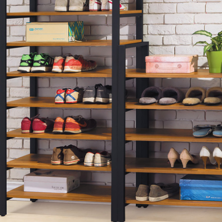
。
所及公開場合之商品則無享有商品一年保固之服務。
三日內完成付款，
交易恕不殺價，商品均已最低價格售出
，且在
佳、天候惡劣、過於偏遠之山區內等，或收貨地點搬運過於困難
成配送外，視狀況保有出貨的權利。
款或轉帳通知，商品將不予保留(訂單自動取消)。
，賣家無提供吊掛服務，若需以吊車或其他的吊掛方式吊運，費
收家具可聯絡當地請清潔隊回收,免付費清運專線：0800-085-7
的問題，並非一般快速到貨商品，無法指定特定時間送達，司機
以免浪費你的寶貴時間。
之災害警報等不可抗力情事，而危及運送人員輸送之安全，本司
開店前、閉店後時段，並送至百貨公司卸貨區為限，恕無法送至
關運送 》
家俱可聯絡當地請清潔隊回收,免付費清運專線：0800-085-71