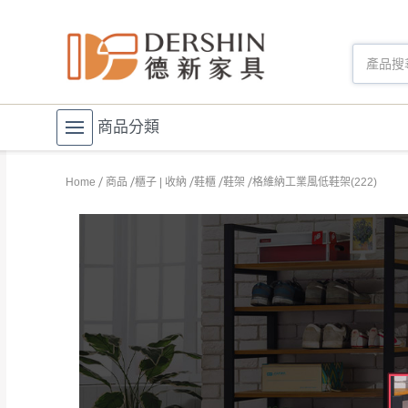
商品分類
Home
商品
櫃子 | 收納
鞋櫃
鞋架
格維納工業風低鞋架(222)