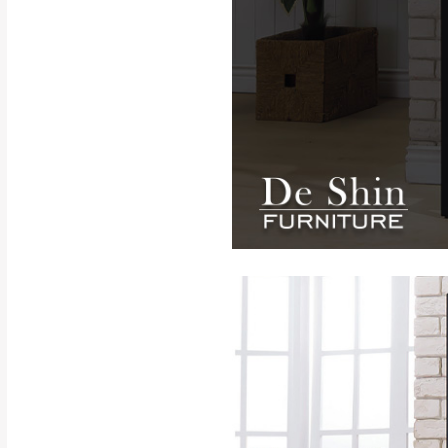
退換貨說明：
若收到不良品，
所有退回及換貨
品、附件、包裝
由於透過電腦螢
質感稍有不同，
是否合適)。
訂購前請確認商品
為主。
暫無配送地區
非因本公司問題而
：
彰化、南
（可於LINE線上詢問 →
狀態與完整包裝
@d
台北市、新北市地
本公司部份商品
加收說明
為因素導致商品
者同意將會進行維
到貨7日內為鑑