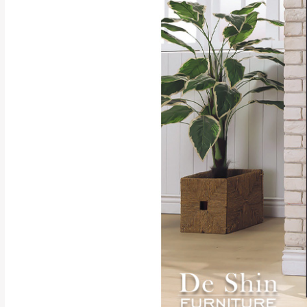
退貨運費。
如欲放置營業場
其它注意事項
▪️
訂單成立
時請儘速於
本司貨車運送如因路況不
請密切注意。
本公司除了盡最大努力完
▪️
三
日內若未接獲您的匯
保護物流人員的工作安全
▪️
無回收家具服務，若需回
因大型傢俱有組裝、配送
讓您不用整天在家等貨，
如遇自然災害、政府宣布
務。
百貨公司配送暫無法配合
期間，恕暫停百貨公司相
無回收家具服務，若需回收