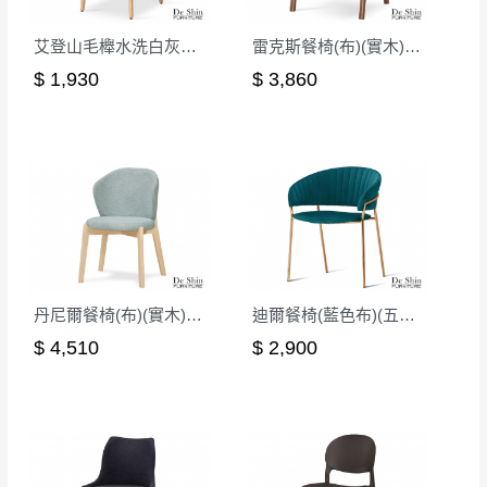
艾登山毛櫸水洗白灰布餐椅(2286)
雷克斯餐椅(布)(實木)(MI-744-1)
$ 1,930
$ 3,860
丹尼爾餐椅(布)(實木)(洗白色)(MI-728)
迪爾餐椅(藍色布)(五金腳)(A7125)
$ 4,510
$ 2,900