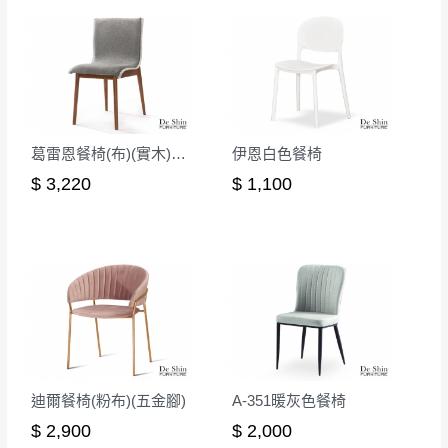
如欲放置營業場所及公開場合之商品則無享
至百貨公司卸貨區為限，恕無法送至指定樓面。
《 如
有商品一年保固之服務。
遇百貨周年慶期間，恕暫停百貨公司相關運送 》
無回收家具服務，若需回收家俱可聯絡當地請清潔隊
▪️
訂單成立
時請儘速於三日內完成付款，
交易恕不
回收,免付費清運專線：0800-085-717
殺價，商品均已最低價格售出
，且在特定時日會給
予折扣，請密切注意。
葛雷恩餐椅(布)(實木)(MI-964)
伊恩白色餐椅
▪️
三
日內若未接獲您的匯款或轉帳通知，商品將不
$ 3,220
$ 1,100
予保留(訂單自動取消)。
▪️
無回收家具服務，若需回收家具可聯絡當地請清
潔隊回收,免付費清運專線：0800-085-717。
迪爾餐椅(粉布)(五金腳)
A-351暖灰色餐椅
$ 2,900
$ 2,000