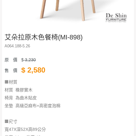
艾朵拉原木色餐椅(MI-898)
A064.188-5.26
原 價
$
3,230
$
2,580
售 價
🟧材質
材質 橡膠實木
椅背 為曲木貼皮
坐墊 高級亞麻布+高密度泡棉
🟧尺寸
寬47X深52X高89公分