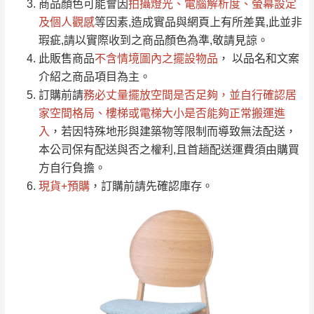
依評論低至高排列
只顯示附上圖片
商品顏色可能會
因
拍攝燈光、電腦解析度、螢幕設定
→
@dershin
）
若商品價格或庫存有異常，商家有權取消訂
及個人觀感
等因素,造成實品與網頁上有所差異,此並非
只顯示附上評論
瑕疵,請以實際收到之商品顏色為準,敬請見諒。
單。
部分網路商品恕無法更改原設計或客製，敬請
桃園
復興鄉
此販售商品
不含情境圖內之擺設物品
， 以品名和文案
見諒！
介紹之商品項目為主。
接單後二日內(不含例假日)，我們客服會與您
峨眉鄉、五峰鄉、
訂購前請
務必丈量擺放空間是否足夠
，並自行確認居
電話聯絡或E-Mail通知確認訂單。
橫山、北埔鄉、尖
家空間格局、
樓梯或電梯大小是否能夠正常搬運進
（線上客
服 LINE →
@dershin
）
石鄉、寶山鄉山
入
，若因特殊地形與建築物等限制而導致無法配送，
新竹
下單前先詢問是否現貨
，若未詢問下單後無
區、新埔山區、芎
本公司保有配送與否之權利,且首趟配送運費須由購買
現貨我們客服會再來電或E-Mail與您聯絡
林山區、關西 玉山
方自行負擔。
免 運
（洽詢方式請搜尋 L
ine ID →
@dershin
）
里
現貨+預購
，訂購前請先確認庫存。
費
運送範圍：限定北至基隆，南至苗栗，偏遠
地區恕無法提供運送 (詳見運送規章)。
台北
無
雙溪、貢寮、烏
配送範圍：
來、平溪、九份、
苗栗至基隆；其它地區暫不開放，如因特殊
石門、林口 下福
＊A108產品另收運費
地型限制(山區、鄉、鎮、村)、樓梯太小、無
里、新店山區、三