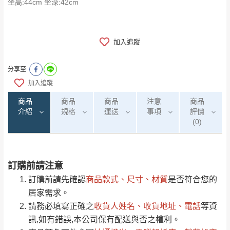
坐高:44cm 坐深:42cm
加入追蹤
分享至
加入追蹤
商品
商品
商品
注意
商品
介紹
規格
運送
事項
評價
(0)
訂購前請注意
0
注意事項：
/5
運 費 說 明
(0)筆
訂購前請先確認
商品款式、尺寸、材質
是否符合您的
由於
品項繁多，網頁無法及時更新，如有需
居家需求。
要購買商品，請於出發前來電或到「官方
請務必填寫正確之
收貨人姓名、收貨地址、電話
等資
全部
依評論高至低排列
偏遠地區
Line客服」來信確認商品是否有「現貨」與
運送地
區
運送費用
訊,如有錯誤,本公司保有配送與否之權利。
「金額」。
（請先線上詢問 LINE