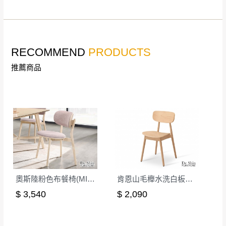
非因本公司問題而需退換貨，請於收到貨7日
其它注意事項
內通知客服人員(Line@ ID：
@dershin
)
，並
本司貨車運送如因路況不佳、天候惡劣、過於偏遠之
須保持商品全新狀態與完整包裝。鑑賞期間
RECOMMEND
PRODUCTS
山區內等，或收貨地點搬運過於困難等因素，導致無
若發生非本司因素致使之汙損破壞，恕無法
法順利配送，本公司除了盡最大努力完成配送外，視
推薦商品
辦理退換貨。
狀況保有出貨的權利。
台北市、新北市地區固定每周(三)、(日)兩天
保護物流人員的工作安全，賣家無提供吊掛服務，若
收送貨，敬請見諒！
需以吊車或其他的吊掛方式吊運，費用將由買方自行
本公司部份商品無維修服務，超過7日鑑賞
支付。
期，商品使用年限，因客人使用習慣、居家
因大型傢俱有組裝、配送的問題，並非一般快速到貨
環境不同。若屬人為因素導致商品損壞、零
商品，無法指定特定時間送達，司機當天到貨前皆會
件短缺，則維修、搬運費用，需由消費者自
再與您通知，讓您不用整天在家等貨，以免浪費你的
行吸收(另事先與消費者報價，消費者同意將
寶貴時間。
會進行維修)。
奧斯陸粉色布餐椅(MI-966)
肯恩山毛櫸水洗白板面餐椅(2287)
如遇自然災害、政府宣布之災害警報等不可抗力情
到貨7日內為鑑賞期(注意:鑑賞期非試用期)，
$ 3,540
$ 2,090
事，而危及運送人員輸送之安全，本司得視狀況延後
若非商品品質瑕疵問題於鑑賞期內退貨之情
或停止運送服務。
形，我們需酌收退貨運費。
百貨公司配送暫無法配合開店前、閉店後時段，並送