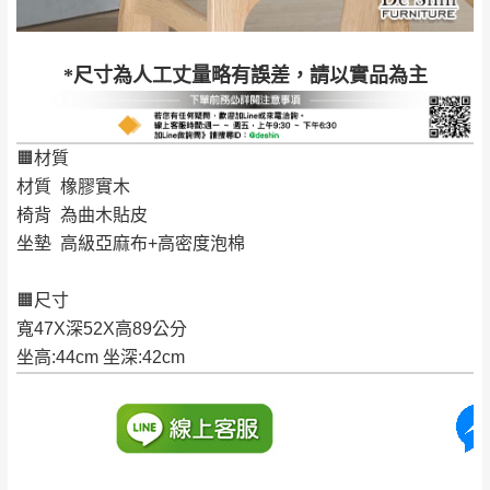
退換貨說明：
若收到不良品，請於到貨日起七日內通知本
｜周（一）配送部門固定公休無送貨｜
*尺寸為人工丈量略有誤差，請以實品為主
公司客服人員，我們將為您更換新品，運費
皆由本站負責，所有退回及換貨之商品必須
台北市、新北市地區固定每周(三)、(日)兩天收送貨
是全新狀態且完整包裝，床墊、床包、枕頭
🟧材質
類產品需為未拆封狀態(請保持商品、附件、
材質 橡膠實木
包裝、廠商紙及所有附隨文件或資料之完整
暫無配送地區
：
彰化、南投、雲林、嘉義、台南、高
椅背 為曲木貼皮
性)，若未依照上述方式處理，恕無法接受退
雄、屏東、宜蘭、 花蓮、台東、金門、馬祖、澎湖地區
坐墊 高級亞麻布+高密度泡棉
貨。
（可於LINE線上詢問 →
@dershin
）
由於透過電腦螢幕選購商品，可能會因個人
🟧尺寸
電腦螢幕的設定色差或解析度等因素， 與實
寬47X深52X高89公分
際商品的顏色、質感稍有不同，如因此而需
加收說明
坐高:44cm 坐深:42cm
退換貨，
需自付來回運費及人資成本
，請您
訂購前詳加確認。(包含商品尺寸是否合適)。
訂購前請確認商品尺寸，大型物件因為人工
丈量，難免會有些許誤差值(約正負0.5CM)
。
詳細尺寸以實品為主。
。