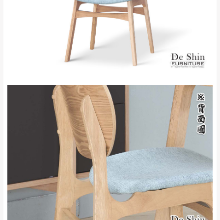
新北
法搬運上樓等因素，導致無法配送，
本公司
峽山區、石碇、坪
保有出貨的權利。
林、福隆、淡水山
保護物流人員的工作安全，賣家無提供吊掛
區、北投湖山路、
服務，若需以吊車或其他的吊掛方式吊運，
深坑山區
費用將由買方自行支付。
$ 9,000以上：免
因大型傢俱有組裝、配送的問題，並非一般
運費
快速到貨商品，無法指定特定時間送達，司
基隆
$ 9,000以下：
基隆山區
機當天到貨前皆會再與您通知，讓你不用整
NT$500元
天在家等貨，以節省您的寶貴時間。
＊A108產品另收運費
由於百貨公司配送較為不易，故暫無法配送
$ 9,000以上：免
至百貨公司內部。
卓蘭鎮、三灣、通
運費
霄山區、西湖、泰
苗栗
$ 9,000以下：
安鄉、大湖鄉、頭
發票寄送：
NT$500元
屋、獅潭鄉
若您選擇三聯式或索取兩聯式發票，發票將於商品
＊A108產品另收運費
完成出貨15個工作天另行寄出，另外約加上2~7個
工作天內送達，如遇國定假日將順延寄送。
配送天數：5~14天
到貨時間：指定送貨日當天以電話聯絡確認