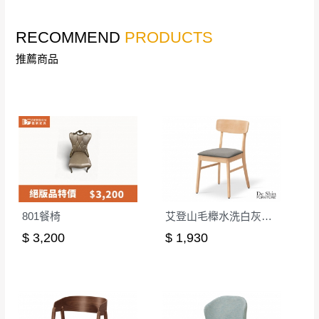
本司貨車運送如因路況不佳、天候惡劣、過於偏遠之
須保持商品全新狀態與完整包裝。鑑賞期間
RECOMMEND
PRODUCTS
山區內等，或收貨地點搬運過於困難等因素，導致無
若發生非本司因素致使之汙損破壞，恕無法
法順利配送，本公司除了盡最大努力完成配送外，視
辦理退換貨。
推薦商品
狀況保有出貨的權利。
台北市、新北市地區固定每周(三)、(日)兩天
保護物流人員的工作安全，賣家無提供吊掛服務，若
收送貨，敬請見諒！
需以吊車或其他的吊掛方式吊運，費用將由買方自行
本公司部份商品無維修服務，超過7日鑑賞
支付。
期，商品使用年限，因客人使用習慣、居家
因大型傢俱有組裝、配送的問題，並非一般快速到貨
環境不同。若屬人為因素導致商品損壞、零
商品，無法指定特定時間送達，司機當天到貨前皆會
件短缺，則維修、搬運費用，需由消費者自
再與您通知，讓您不用整天在家等貨，以免浪費你的
行吸收(另事先與消費者報價，消費者同意將
寶貴時間。
會進行維修)。
801餐椅
艾登山毛櫸水洗白灰布餐椅(2286)
如遇自然災害、政府宣布之災害警報等不可抗力情
到貨7日內為鑑賞期(注意:鑑賞期非試用期)，
$ 3,200
$ 1,930
事，而危及運送人員輸送之安全，本司得視狀況延後
若非商品品質瑕疵問題於鑑賞期內退貨之情
或停止運送服務。
形，我們需酌收退貨運費。
百貨公司配送暫無法配合開店前、閉店後時段，並送
如欲放置營業場所及公開場合之商品則無享
至百貨公司卸貨區為限，恕無法送至指定樓面。
《 如
有商品一年保固之服務。
遇百貨周年慶期間，恕暫停百貨公司相關運送 》