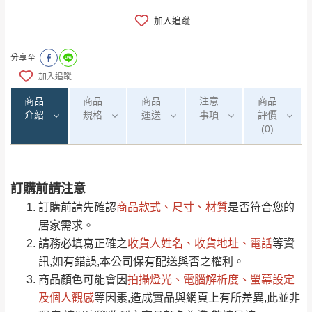
加入追蹤
分享至
加入追蹤
商品
商品
商品
注意
商品
介紹
規格
運送
事項
評價
(0)
訂購前請注意
0
注意事項：
/5
運 費 說 明
(0)筆
訂購前請先確認
商品款式、尺寸、材質
是否符合您的
由於
品項繁多，網頁無法及時更新，如有需
居家需求。
要購買商品，請於出發前來電或到「官方
請務必填寫正確之
收貨人姓名、收貨地址、電話
等資
全部
依評論高至低排列
偏遠地區
Line客服」來信確認商品是否有「現貨」與
運送地
區
運送費用
訊,如有錯誤,本公司保有配送與否之權利。
「金額」。
（請先線上詢問 LINE
依評論低至高排列
只顯示附上圖片
商品顏色可能會
因
拍攝燈光、電腦解析度、螢幕設定
→
@dershin
）
若商品價格或庫存有異常，商家有權取消訂
及個人觀感
等因素,造成實品與網頁上有所差異,此並非
只顯示附上評論