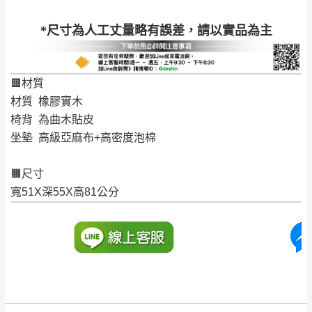
公司客服人員，我們將為您更換新品，運費
*尺寸為人工丈量略有誤差，請以實品為主
皆由本站負責，所有退回及換貨之商品必須
台北市、新北市地區固定每周(三)、(日)兩天收送貨
是全新狀態且完整包裝，床墊、床包、枕頭
類產品需為未拆封狀態(請保持商品、附件、
🟧材質
包裝、廠商紙及所有附隨文件或資料之完整
暫無配送地區
：
彰化、南投、雲林、嘉義、台南、高
材質 橡膠實木
性)，若未依照上述方式處理，恕無法接受退
雄、屏東、宜蘭、 花蓮、台東、金門、馬祖、澎湖地區
椅背 為曲木貼皮
貨。
（可於LINE線上詢問 →
@dershin
）
坐墊 高級亞麻布+高密度泡棉
由於透過電腦螢幕選購商品，可能會因個人
電腦螢幕的設定色差或解析度等因素， 與實
🟧尺寸
際商品的顏色、質感稍有不同，如因此而需
加收說明
寬51X深55X高81公分
退換貨，
需自付來回運費及人資成本
，請您
訂購前詳加確認。(包含商品尺寸是否合適)。
訂購前請確認商品尺寸，大型物件因為人工
丈量，難免會有些許誤差值(約正負0.5CM)
。
詳細尺寸以實品為主。
。
非因本公司問題而需退換貨，請於收到貨7日
其它注意事項
內通知客服人員(Line@ ID：
@dershin
)
，並