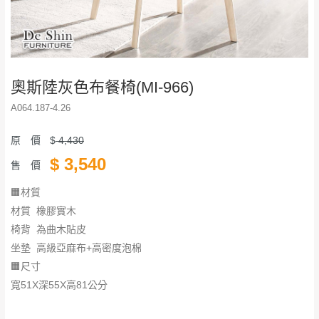
奧斯陸灰色布餐椅(MI-966)
A064.187-4.26
原 價
$
4,430
$
3,540
售 價
🟧材質
材質 橡膠實木
椅背 為曲木貼皮
坐墊 高級亞麻布+高密度泡棉
🟧尺寸
寬51X深55X高81公分