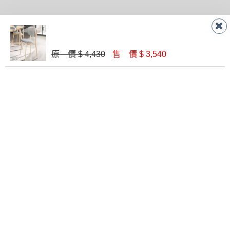
原 價 $ 4,430
售 價 $ 3,540
941餐椅(灰)
海倫餐椅(皮)(五金腳)(A401)
$ 2,800
$ 2,090
哈里斯胡桃色皮面餐椅(MI-570)
913餐椅白色