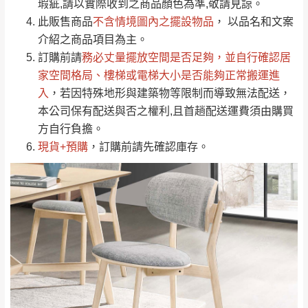
瑕疵,請以實際收到之商品顏色為準,敬請見諒。
單。
部分網路商品恕無法更改原設計或客製，敬請
桃園
復興鄉
此販售商品
不含情境圖內之擺設物品
， 以品名和文案
見諒！
介紹之商品項目為主。
接單後二日內(不含例假日)，我們客服會與您
峨眉鄉、五峰鄉、
訂購前請
務必丈量擺放空間是否足夠
，並自行確認居
電話聯絡或E-Mail通知確認訂單。
橫山、北埔鄉、尖
家空間格局、
樓梯或電梯大小是否能夠正常搬運進
（線上客
服 LINE →
@dershin
）
石鄉、寶山鄉山
入
，若因特殊地形與建築物等限制而導致無法配送，
新竹
下單前先詢問是否現貨
，若未詢問下單後無
區、新埔山區、芎
本公司保有配送與否之權利,且首趟配送運費須由購買
現貨我們客服會再來電或E-Mail與您聯絡
林山區、關西 玉山
方自行負擔。
免 運
（洽詢方式請搜尋 L
ine ID →
@dershin
）
里
現貨+預購
，訂購前請先確認庫存。
費
運送範圍：限定北至基隆，南至苗栗，偏遠
地區恕無法提供運送 (詳見運送規章)。
台北
無
雙溪、貢寮、烏
配送範圍：
來、平溪、九份、
苗栗至基隆；其它地區暫不開放，如因特殊
石門、林口 下福
＊A108產品另收運費
地型限制(山區、鄉、鎮、村)、樓梯太小、無
里、新店山區、三
新北
法搬運上樓等因素，導致無法配送，
本公司
峽山區、石碇、坪
保有出貨的權利。
林、福隆、淡水山