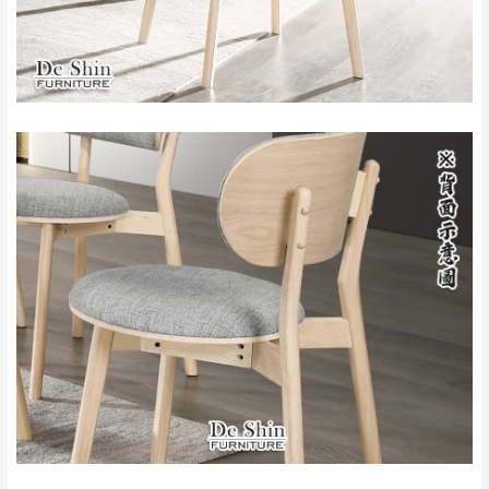
保護物流人員的工作安全，賣家無提供吊掛
區、北投湖山路、
服務，若需以吊車或其他的吊掛方式吊運，
深坑山區
費用將由買方自行支付。
$ 9,000以上：免
因大型傢俱有組裝、配送的問題，並非一般
運費
快速到貨商品，無法指定特定時間送達，司
基隆
$ 9,000以下：
基隆山區
機當天到貨前皆會再與您通知，讓你不用整
NT$500元
天在家等貨，以節省您的寶貴時間。
＊A108產品另收運費
由於百貨公司配送較為不易，故暫無法配送
$ 9,000以上：免
至百貨公司內部。
卓蘭鎮、三灣、通
運費
霄山區、西湖、泰
苗栗
$ 9,000以下：
安鄉、大湖鄉、頭
發票寄送：
NT$500元
屋、獅潭鄉
若您選擇三聯式或索取兩聯式發票，發票將於商品
＊A108產品另收運費
完成出貨15個工作天另行寄出，另外約加上2~7個
工作天內送達，如遇國定假日將順延寄送。
配送天數：5~14天
到貨時間：指定送貨日當天以電話聯絡確認
退換貨說明：
若收到不良品，請於到貨日起七日內通知本
｜周（一）配送部門固定公休無送貨｜