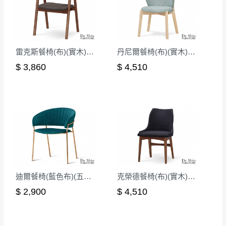
無回收家具服務，若需回收家俱可聯絡當地請清潔隊
▪️
訂單成立
時請儘速於三日內完成付款，
交易恕不
回收,免付費清運專線：0800-085-717
殺價，商品均已最低價格售出
，且在特定時日會給
予折扣，請密切注意。
雷克斯餐椅(布)(實木)(MI-744-1)
丹尼爾餐椅(布)(實木)(洗白色)(MI-728)
▪️
三
日內若未接獲您的匯款或轉帳通知，商品將不
$ 3,860
$ 4,510
予保留(訂單自動取消)。
▪️
無回收家具服務，若需回收家具可聯絡當地請清
潔隊回收,免付費清運專線：0800-085-717。
迪爾餐椅(藍色布)(五金腳)(A7125)
克榮德餐椅(布)(實木)(MI-713)
$ 2,900
$ 4,510