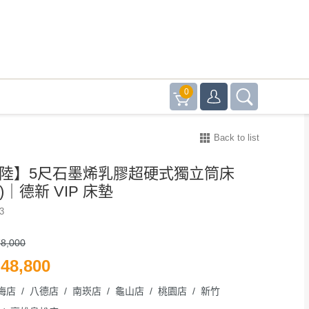
0
Back to list
斯陸】5尺石墨烯乳膠超硬式獨立筒床
)｜德新 VIP 床墊
3
8,000
48,800
梅店 / 八德店 / 南崁店 / 龜山店 / 桃園店 / 新竹